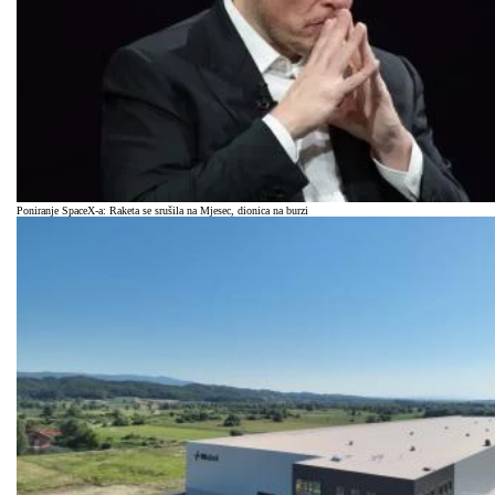
Poniranje SpaceX-a: Raketa se srušila na Mjesec, dionica na burzi