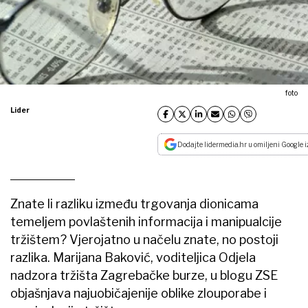
foto
Lider
Dodajte lidermedia.hr u omiljeni Google i
Znate li razliku između trgovanja dionicama
temeljem povlaštenih informacija i manipualcije
tržištem? Vjerojatno u načelu znate, no postoji
razlika. Marijana Baković, voditeljica Odjela
nadzora tržišta Zagrebačke burze, u blogu ZSE
objašnjava najuobičajenije oblike zlouporabe i