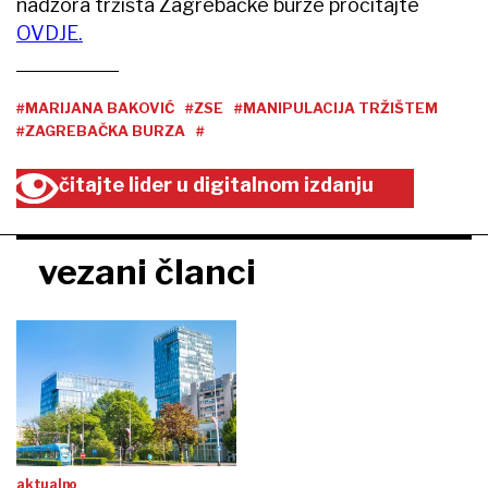
nadzora tržišta Zagrebačke burze pročitajte
OVDJE.
#MARIJANA BAKOVIĆ
#ZSE
#MANIPULACIJA TRŽIŠTEM
#ZAGREBAČKA BURZA
#
čitajte lider u digitalnom izdanju
vezani članci
aktualno