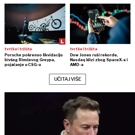
tvrtke i tržišta
tvrtke i tržišta
Porsche pokrenuo likvidaciju
Dow Jones ruši rekorde,
bivšeg Rimčevog Greypa,
Nasdaq klizi zbog SpaceX-a i
pojačanje u CSG-u
AMD-a
UČITAJ VIŠE