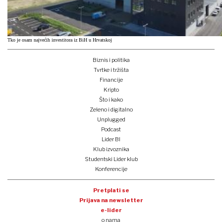
Tko je osam najvećih investitora iz BiH u Hrvatskoj
Biznis i politika
Tvrtke i tržišta
Financije
Kripto
Što i kako
Zeleno i digitalno
Unplugged
Podcast
Lider BI
Klub izvoznika
Studentski Lider klub
Konferencije
Pretplati se
Prijava na newsletter
e-lider
o nama