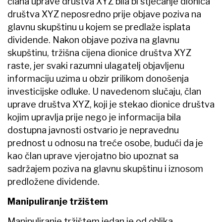
člana uprave društva XYZ bila bi stjecanje dionica
društva XYZ neposredno prije objave poziva na
glavnu skupštinu u kojem se predlaže isplata
dividende. Nakon objave poziva na glavnu
skupštinu, tržišna cijena dionice društva XYZ
raste, jer svaki razumni ulagatelj objavljenu
informaciju uzima u obzir prilikom donošenja
investicijske odluke. U navedenom slučaju, član
uprave društva XYZ, koji je stekao dionice društva
kojim upravlja prije nego je informacija bila
dostupna javnosti ostvario je nepravednu
prednost u odnosu na treće osobe, budući da je
kao član uprave vjerojatno bio upoznat sa
sadržajem poziva na glavnu skupštinu i iznosom
predložene dividende.
Manipuliranje tržištem
Manipuliranje tržištem jedan je od oblika