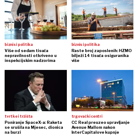
biznis i politika
biznis i politika
Više od sedam tisuća
Raste broj zaposlenih: HZMO
nepravilnosti otkriveno u
bilježi 14 tisuća osiguranika
inspekcijskim nadzorima
više
tvrtke i tržišta
trgovački centri
Poniranje SpaceX-a: Raketa
CC Real preuzeo upravljanje
se srušila na Mjesec, dionica
Avenue Mallom nakon
na burzi
InterCapitalove kupnje