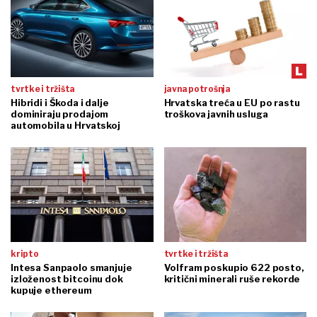
tvrtke i tržišta
javna potrošnja
Hibridi i Škoda i dalje
Hrvatska treća u EU po rastu
dominiraju prodajom
troškova javnih usluga
automobila u Hrvatskoj
kripto
tvrtke i tržišta
Intesa Sanpaolo smanjuje
Volfram poskupio 622 posto,
izloženost bitcoinu dok
kritični minerali ruše rekorde
kupuje ethereum