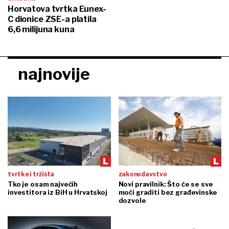
Horvatova tvrtka Eunex-
C dionice ZSE-a platila
6,6 milijuna kuna
najnovije
tvrtke i tržišta
zakonodavstvo
Tko je osam najvećih
Novi pravilnik: Što će se sve
investitora iz BiH u Hrvatskoj
moći graditi bez građevinske
dozvole