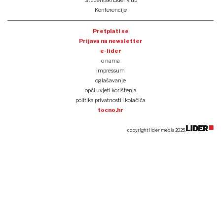
Studentski Lider klub
Konferencije
Pretplati se
Prijava na newsletter
e-lider
o nama
impressum
oglašavanje
opći uvjeti korištenja
politika privatnosti i kolačića
tocno.hr
copyright lider media 2025.