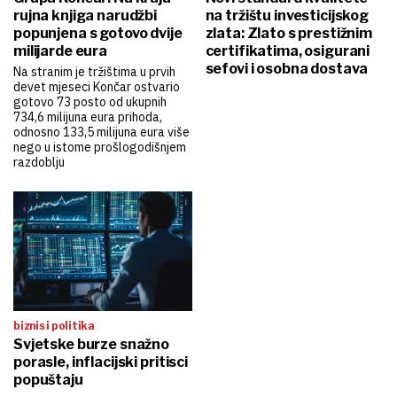
rujna knjiga narudžbi
na tržištu investicijskog
popunjena s gotovo dvije
zlata: Zlato s prestižnim
milijarde eura
certifikatima, osigurani
sefovi i osobna dostava
Na stranim je tržištima u prvih
devet mjeseci Končar ostvario
gotovo 73 posto od ukupnih
734,6 milijuna eura prihoda,
odnosno 133,5 milijuna eura više
nego u istome prošlogodišnjem
razdoblju
biznis i politika
Svjetske burze snažno
porasle, inflacijski pritisci
popuštaju