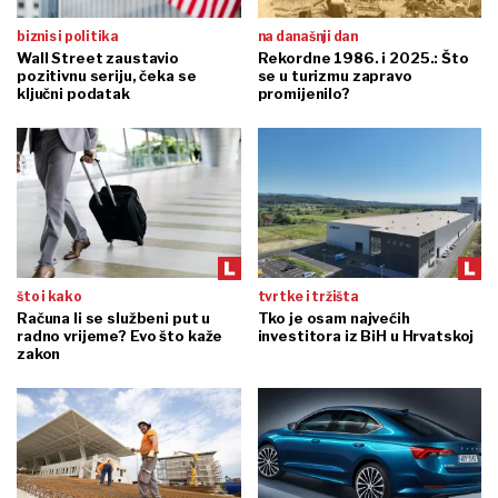
biznis i politika
na današnji dan
Wall Street zaustavio
Rekordne 1986. i 2025.: Što
pozitivnu seriju, čeka se
se u turizmu zapravo
ključni podatak
promijenilo?
što i kako
tvrtke i tržišta
Računa li se službeni put u
Tko je osam najvećih
radno vrijeme? Evo što kaže
investitora iz BiH u Hrvatskoj
zakon