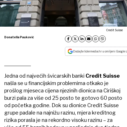
Credit Suisse
Donatella Pauković
Dodajte lidermedia.hr u omiljeni Google i
Jedna od najvećih švicarskih banki
Credit Suisse
našla se u financijskim problemima otkako je
prošlog mjeseca cijena njezinih dionica na Ciriškoj
burzi pala za više od 25 posto te gotovo 60 posto
od početka godine. Dok su dionice Credit Suisse
grupe padale na najnižu razinu, mjera kreditnog
rizika porasla je na rekordno visoku razinu – za