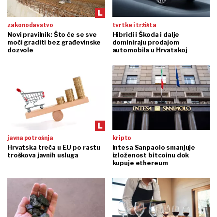
zakonodavstvo
tvrtke i tržišta
Novi pravilnik: Što će se sve
Hibridi i Škoda i dalje
moći graditi bez građevinske
dominiraju prodajom
dozvole
automobila u Hrvatskoj
javna potrošnja
kripto
Hrvatska treća u EU po rastu
Intesa Sanpaolo smanjuje
troškova javnih usluga
izloženost bitcoinu dok
kupuje ethereum