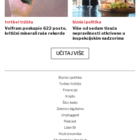
tvrtke i tržišta
biznis i politika
Volfram poskupio 622 posto,
Više od sedam tisuća
kritični minerali ruše rekorde
nepravilnosti otkriveno u
inspekcijskim nadzorima
UČITAJ VIŠE
Biznis i politika
Tvrtke i tržišta
Financije
Kripto
Što i kako
Zeleno i digitalno
Unplugged
Podcast
Lider BI
Klub izvoznika