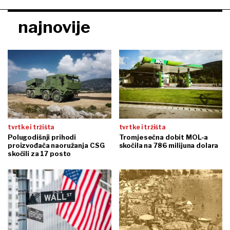
najnovije
tvrtke i tržišta
tvrtke i tržišta
Polugodišnji prihodi
Tromjesečna dobit MOL-a
proizvođača naoružanja CSG
skočila na 786 milijuna dolara
skočili za 17 posto