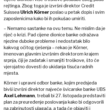
rejtinga. Zbog toga je izvršni direktor Credit
Suissea
Ulrich Körner
poslao u petak dopis i svim
zaposlenicima kako bi ih pokušao umiriti.
– Nemamo sastanke na ovu temu. Ne mislim da je
riječ o krizi. Pad cijene dionice banke odražava
njezine duboke probleme i nedostatak bilo
kakvog očitog rješenja – rekao je Körner,
imenovan glavnim izvršnim direktorom krajem
srpnja, čiji je zadatak i smanjiti troškove, što će
vjerojatno dovesti do ukidanja tisuća radnih
mjesta.
Körner i upravni odbor banke, kojim predsjeda
bivši izvršni direktor najveće švicarske banke UBS
Axel Lehmann
, trebali bi 27. listopada predstaviti
plan za preuređenje poslovanja kako bi odgovorili
na zabrinutosti ulagača, a tada će objaviti i