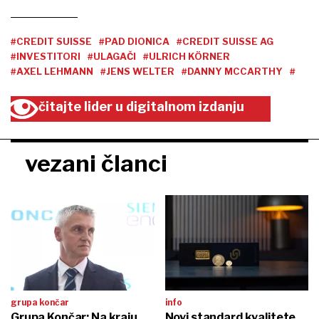
#CREDIT SUISSE
#PAD DIONICA
#CREDIT SUISSE AG
#INVESTITORI
#ULAGAČI
#ULRICH KÖRNER
#AXEL LEHMANN
#JENS WELTER
#DANNY MCCARTHY
#
čitajte lider u digitalnom izdanju
vezani članci
grupa končar
info
Grupa Končar: Na kraju
Novi standard kvalitete