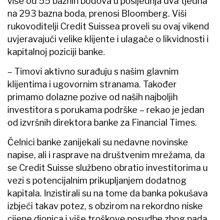
više od 55 baznih bodova u posljednja dva tjedna
na 293 bazna boda, prenosi Bloomberg. Viši
rukovoditelji Credit Suissea proveli su ovaj vikend
uvjeravajući velike klijente i ulagače o likvidnosti i
kapitalnoj poziciji banke.
– Timovi aktivno surađuju s našim glavnim
klijentima i ugovornim stranama. Također
primamo dolazne pozive od naših najboljih
investitora s porukama podrške – rekao je jedan
od izvršnih direktora banke za Financial Times.
Čelnici banke zanijekali su nedavne novinske
napise, ali i rasprave na društvenim mrežama, da
se Credit Suisse službeno obratio investitorima u
vezi s potencijalnim prikupljanjem dodatnog
kapitala. Inzistirali su na tome da banka pokušava
izbjeći takav potez, s obzirom na rekordno niske
cijene dionica i više troškove posudbe zbog pada