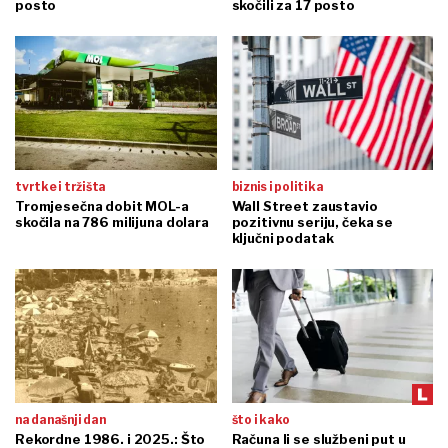
posto
skočili za 17 posto
tvrtke i tržišta
biznis i politika
Tromjesečna dobit MOL-a
Wall Street zaustavio
skočila na 786 milijuna dolara
pozitivnu seriju, čeka se
ključni podatak
na današnji dan
što i kako
Rekordne 1986. i 2025.: Što
Računa li se službeni put u