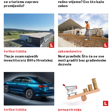
se u turizmu zapravo
radno vrijeme? Evo što kaže
promijenilo?
zakon
tvrtke i tržišta
zakonodavstvo
Tko je osam najvećih
Novi pravilnik: Što će se sve
investitora iz BiH u Hrvatskoj
moći graditi bez građevinske
dozvole
tvrtke i tržišta
javna potrošnja