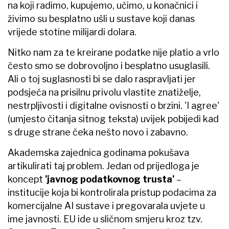
na koji radimo, kupujemo, učimo, u konačnici i
živimo su besplatno ušli u sustave koji danas
vrijede stotine milijardi dolara.
Nitko nam za te kreirane podatke nije platio a vrlo
često smo se dobrovoljno i besplatno usuglasili.
Ali o toj suglasnosti bi se dalo raspravljati jer
podsjeća na prisilnu privolu vlastite znatiželje,
nestrpljivosti i digitalne ovisnosti o brzini. 'I agree'
(umjesto čitanja sitnog teksta) uvijek pobijedi kad
s druge strane čeka nešto novo i zabavno.
Akademska zajednica godinama pokušava
artikulirati taj problem. Jedan od prijedloga je
koncept
'javnog podatkovnog trusta'
–
institucije koja bi kontrolirala pristup podacima za
komercijalne AI sustave i pregovarala uvjete u
ime javnosti. EU ide u sličnom smjeru kroz tzv.