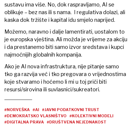
sustavu ima više. No, dok raspravljamo, AI se
oblikuje – bez nas ili s nama. I regulativa dolazi, ali
kaska dok tržište i kapital idu smjelo naprijed.
Možemo, naravno i dalje lamentirati, uostalom to
je europska vještina. Ali možda je vrijeme za akciju
i da prestanemo biti samo izvor sredstava i kupci
najmoćnijih globalnih kompanija.
Ako je AI nova infrastruktura, nije pitanje samo
tko ga razvija već i tko pregovara o vrijednostima
koje stvaramo i hoćemo li mi u toj priči biti
resursi/sirovina ili suvlasnici/sukreatori.
#NORVEŠKA
#AI
#JAVNI PODATKOVNI TRUST
#DEMOKRATSKO VLASNIŠTVO
#KOLEKTIVNI MODELI
#DIGITALNA PRAVA
#DRUŠTVENA NEJEDNAKOST