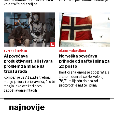
koje traže prijateljice
tvrtke i tržišta
ekonomske vijesti
AI povećava
Norveška povećava
produktivnost, ali stvara
prihode od nafte i plina za
problem za mlade na
29 posto
tržištu rada
Rast cijena energije zbog rata s
Iranom donijet će Norveškoj
Kompanije uz AI alate trebaju
78,71 milijardu dolara od
manje juniora i pripravnika, što bi
proizvodnje nafte i plina
moglo jako otežati prvo
zapošljavanje mladih
najnovije