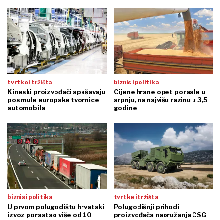
tvrtke i tržišta
biznis i politika
Kineski proizvođači spašavaju
Cijene hrane opet porasle u
posrnule europske tvornice
srpnju, na najvišu razinu u 3,5
automobila
godine
biznis i politika
tvrtke i tržišta
U prvom polugodištu hrvatski
Polugodišnji prihodi
izvoz porastao više od 10
proizvođača naoružanja CSG