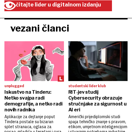
čitajte lider u digitalnom izdanju
vezani članci
unplugged
studentski lider klub
Iskustvo na Tinderu:
RIT‑jev studij
Netko svajpa radi
Cybersecurity obrazuje
demografije, a netko radi
stručnjake za sigurnost u
novih radnika
AI eri
Aplikacije za dejtanje poput
Američki prijediplomski studi
Tindera postale su bizaran
spaja tehničko znanje s pravom,
splet stranaca, oglasa za
etikom, umjetnom inteligencijom
posao, mladića u teretani i cura
i stvarnim potrebama industrije