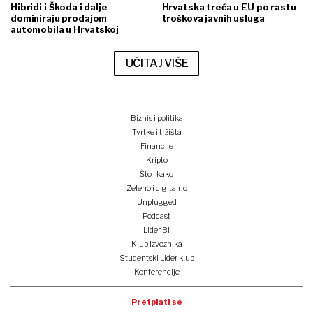
Hibridi i Škoda i dalje
Hrvatska treća u EU po rastu
dominiraju prodajom
troškova javnih usluga
automobila u Hrvatskoj
UČITAJ VIŠE
Biznis i politika
Tvrtke i tržišta
Financije
Kripto
Što i kako
Zeleno i digitalno
Unplugged
Podcast
Lider BI
Klub izvoznika
Studentski Lider klub
Konferencije
Pretplati se