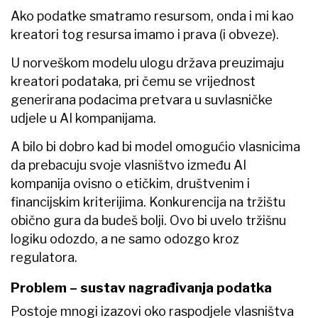
Ako podatke smatramo resursom, onda i mi kao
kreatori tog resursa imamo i prava (i obveze).
U norveškom modelu ulogu država preuzimaju
kreatori podataka, pri čemu se vrijednost
generirana podacima pretvara u suvlasničke
udjele u AI kompanijama.
A bilo bi dobro kad bi model omogućio vlasnicima
da prebacuju svoje vlasništvo između AI
kompanija ovisno o etičkim, društvenim i
financijskim kriterijima. Konkurencija na tržištu
obično gura da budeš bolji. Ovo bi uvelo tržišnu
logiku odozdo, a ne samo odozgo kroz
regulatora.
Problem – sustav nagrađivanja podatka
Postoje mnogi izazovi oko raspodjele vlasništva