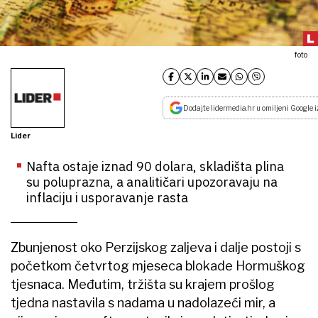
foto
Dodajte lidermedia.hr u omiljeni Google i
Lider
Nafta ostaje iznad 90 dolara, skladišta plina
su poluprazna, a analitičari upozoravaju na
inflaciju i usporavanje rasta
Zbunjenost oko Perzijskog zaljeva i dalje postoji s
početkom četvrtog mjeseca blokade Hormuškog
tjesnaca. Međutim, tržišta su krajem prošlog
tjedna nastavila s nadama u nadolazeći mir, a