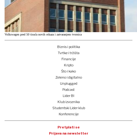
Volkswagen pred 50 tisuća novih otkaza i zatvaranjem tvornica
Biznis i politika
Tvrtke i tržišta
Financije
Kripto
Što i kako
Zeleno i digitalno
Unplugged
Podcast
Lider BI
Klub izvoznika
Studentski Lider klub
Konferencije
Pretplati se
Prijava na newsletter