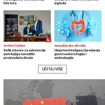
bilo isto
izgleda
tvrtke i tržišta
menadžersko zdravlje
Velik interes za subvencije
Umjetna inteligencija mijenja
puni knjige narudžbi
gastroenterologiju i
proizvođača dizala
endoskopiju
UČITAJ VIŠE