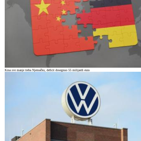
Kina sve manje treba Njemačku, deficit dosegnuo 55 milijardi eura