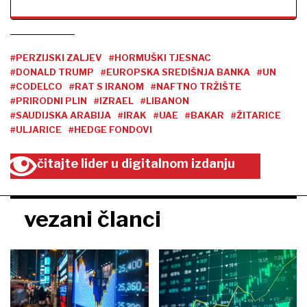
#PERZIJSKI ZALJEV
#HORMUŠKI TJESNAC
#DONALD TRUMP
#EUROPSKA SREDIŠNJA BANKA
#UN
#CODELCO
#RAT S IRANOM
#NAFTNO TRŽIŠTE
#PRIRODNI PLIN
#IZRAEL
#LIBANON
#SAUDIJSKA ARABIJA
#IRAK
#UAE
#BAKAR
#ŽITARICE
#ULJARICE
#HEDGE FONDOVI
čitajte lider u digitalnom izdanju
vezani članci