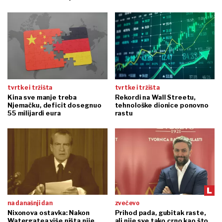
tvrtke i tržišta
tvrtke i tržišta
Kina sve manje treba
Rekordi na Wall Streetu,
Njemačku, deficit dosegnuo
tehnološke dionice ponovno
55 milijardi eura
rastu
na današnji dan
zvečevo
Nixonova ostavka: Nakon
Prihod pada, gubitak raste,
Watergatea više ništa nije
ali nije sve tako crno kao što