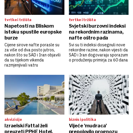
tvrtke i tržišta
tvrtke i tržišta
Napetosti na Bliskom
Svjetski burzovni indeksi
istoku spustile europske
na rekordnim razinama,
burze
nafte oštro pada
Cijene sirove nafte porasle su
Svi su ti indeksi dosegnuli nove
za više od dva posto jutros,
rekordne razine, nakon vijesti da
nakon što su SAD i Iran objavili
SAD i Iran dogovaraju sporazum
da su tijekom vikenda
o produženju primirja za 60 dana
razmjenjivali vatru
akvizicije
biznis i politika
Izraelski Fattal želi
Vijeće 'mudraca'
preuzeti PPHE Hotel,
prepolovilo prognozu