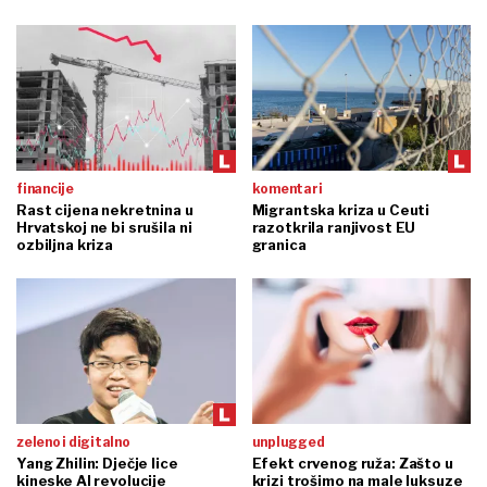
financije
komentari
Rast cijena nekretnina u
Migrantska kriza u Ceuti
Hrvatskoj ne bi srušila ni
razotkrila ranjivost EU
ozbiljna kriza
granica
zeleno i digitalno
unplugged
Yang Zhilin: Dječje lice
Efekt crvenog ruža: Zašto u
kineske AI revolucije
krizi trošimo na male luksuze