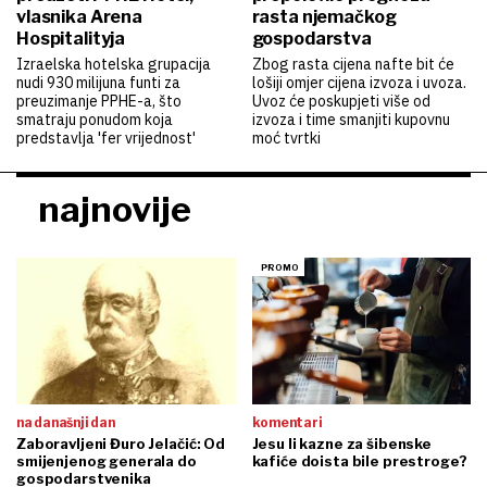
vlasnika Arena
rasta njemačkog
Hospitalityja
gospodarstva
Izraelska hotelska grupacija
Zbog rasta cijena nafte bit će
nudi 930 milijuna funti za
lošiji omjer cijena izvoza i uvoza.
preuzimanje PPHE-a, što
Uvoz će poskupjeti više od
smatraju ponudom koja
izvoza i time smanjiti kupovnu
predstavlja 'fer vrijednost'
moć tvrtki
najnovije
na današnji dan
komentari
Zaboravljeni Đuro Jelačić: Od
Jesu li kazne za šibenske
smijenjenog generala do
kafiće doista bile prestroge?
gospodarstvenika