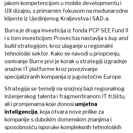
jakom kompetencijom u mobile developmentu i
UX dizajnu, s primarnim fokusom na međunarodne
klijente iz Ujedinjenog Kraljevstva i SAD-a.
Burra je druga investicija iz fonda PCP SEE Fund II
i s tom investicijom Provectus nastavlja s
buy and
build
strategijom, kroz ulaganje u regionalni
tehnološki sektor. Kako se navodi u priopćenju,
osnivanje Burre prvi je korak u strategiji izgradnje
snažne IT platforme kroz povezivanje
specijaliziranih kompanija iz jugoistočne Europe.
Strategija se temelji na snažnoj bazi regionalnog
inženjerskog talenta i fragmentiranom IT tržištu,
ali i promjenama koje donosi
umjetna
inteligencija
, koja otvara nove prilike za
kompanije s dubokim domenskim znanjima i
sposobnošću isporuke kompleksnih tehnoloških