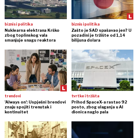
biznis i politika
biznis i politika
Nuklearna elektrana Krško
Zašto je SAD spašavao jen? U
zbog toplinskog vala
pozadini je tržište od 1,14
smanjuje snagu reaktora
bilijuna dolara
trendovi
tvrtke i tržišta
'Always on': Uspješni brendovi
Prihod SpaceX-a rastao 92
znaju spojiti trenutak i
posto, zbog ulaganja u AI
kontinuitet
dionica naglo pala