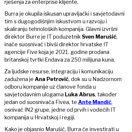
rješenja za enterprise klijente.
Burra je okupila iskusan upravljački i savjetodavni
tim s dugogodišnjim iskustvom u razvoju i
skaliranju tehnoloških kompanija. Glavni izvršni
direktor Burre je IT poduzetnik
Sven Marušić
,
inače suosnivač i bivši direktor hrvatske IT
agencije Five koja je 2021. godine prodana
britanskoj tvrtki Endava za 250 milijuna kuna.
Za ljudske resurse, integraciju i komunikaciju
zadužena je
Ana Petrović
, dok su u Nadzornom
odboru kompanije uz članove fonda u
savjetodavnim ulogama
Luka Abrus
, također
jedan od suosnivača Fivea, te
Ante Mandić
,
osnivač IN2 grupe, jedne od prvih i vodećih IT
kompanija u Hrvatskoj i regiji.
Kako je objasnio Marušić, Burra će investirati u