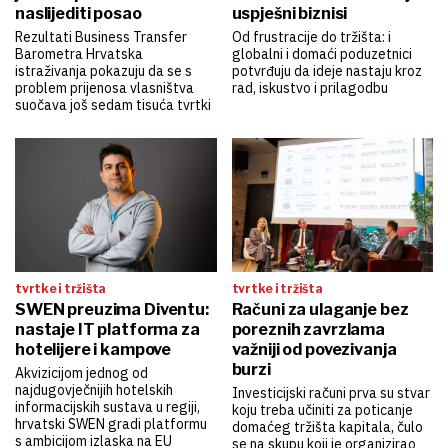
naslijediti posao
uspješni biznisi
Rezultati Business Transfer
Od frustracije do tržišta: i
Barometra Hrvatska
globalni i domaći poduzetnici
istraživanja pokazuju da se s
potvrđuju da ideje nastaju kroz
problem prijenosa vlasništva
rad, iskustvo i prilagodbu
suočava još sedam tisuća tvrtki
tvrtke i tržišta
tvrtke i tržišta
SWEN preuzima Diventu:
Računi za ulaganje bez
nastaje IT platforma za
poreznih zavrzlama
hotelijere i kampove
važniji od povezivanja
burzi
Akvizicijom jednog od
najdugovječnijih hotelskih
Investicijski računi prva su stvar
informacijskih sustava u regiji,
koju treba učiniti za poticanje
hrvatski SWEN gradi platformu
domaćeg tržišta kapitala, čulo
s ambicijom izlaska na EU
se na skupu koji je organizirao