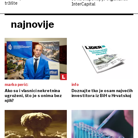
tržište
InterCapital
najnovije
marko perić:
info
Ako su i vlasnici nekretnina
Doznajte tko je osam najvećih
ugroženi, što je s onima bez
investitora iz BiH u Hrvatskoj
njih?