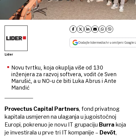
Dodajte lidermedia.hr u omiljeni Google i
Lider
Novu tvrtku, koja okuplja više od 130
inženjera za razvoj softvera, vodit će Sven
Marušić, a u NO-u će biti Luka Abrus i Ante
Mandić
Provectus Capital Partners
, fond privatnog
kapitala usmjeren na ulaganja u jugoistočnoj
Europi, pokrenuo je novu IT grupaciju
Burra
koja
je investirala u prve tri IT kompanije –
Devōt
,