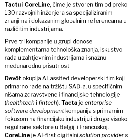
Tactu
i
CoreLine
, čime je stvoren tim od preko
130 razvojnih inženjera sa specijaliziranim
znanjima i dokazanim globalnim referencama u
različitim industrijama.
Prve tri kompanije u grupi donose
komplementarna tehnološka znanja, iskustvo
rada u zahtjevnim industrijama i snažnu
međunarodnu prisutnost.
Devōt
okuplja AI-assited developerski tim koji
primarno rade na tržištu SAD-a, u specifičnim
nišama zdravstvene i financijske tehnologije
(
healthtech
i
fintech
).
Tacta
je
enterprise
software development
kompanija s primarnim
fokusom na financijsku industriju i druge visoko
regulirane sektore u Belgiji i Francuskoj.
CoreLine
je AI-first digitalni
solution provider
s