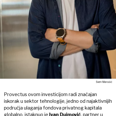
Sven Marušić
Provectus ovom investicijom radi značajan
iskorak u sektor tehnologije, jedno od najaktivnijih
područja ulaganja fondova privatnog kapitala
globalno, istaknuo je
Ivan Dujmović
, partner u