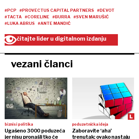
#PCP
#PROVECTUS CAPITAL PARTNERS
#DEVOT
#TACTA
#CORELINE
#BURRA
#SVEN MARUŠIĆ
#LUKA ABRUS
#ANTE MANDIĆ
čitajte lider u digitalnom izdanju
vezani članci
biznis i politika
poduzetnička ideja
Ugašeno 3000 poduzeća
Zaboravite ‘aha’
jer nisu pronašli tko će
trenutak: ovako nastaju