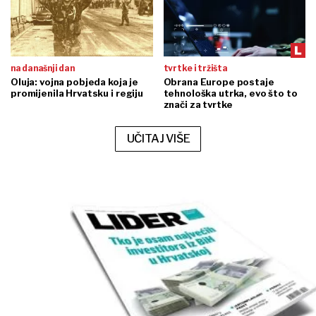
na današnji dan
tvrtke i tržišta
Oluja: vojna pobjeda koja je
Obrana Europe postaje
promijenila Hrvatsku i regiju
tehnološka utrka, evo što to
znači za tvrtke
UČITAJ VIŠE