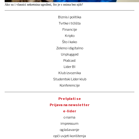
Ako su i vlasnici nekretnina ugroženi, što je s onima bez njih?
Biznis i politika
Tvrtke i tržišta
Financije
Kripto
Što i kako
Zeleno i digitalno
Unplugged
Podcast
Lider BI
Klub izvoznika
Studentski Lider klub
Konferencije
Pretplati se
Prijava na newsletter
e-lider
o nama
impressum
oglašavanje
opći uvjeti korištenja