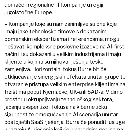
domaće i regionalne IT kompanije u regiji
jugoistočne Europe.
– Kompanije koje su nam zanimljive su one koje
imaju jake tehnološke timove s dokazanim
domenskim ekspertizama i referencama, mogu
rješavati kompleksne poslovne izazove na AI-first
način ili su dokazani u velikim industrijama i imaju
klijente u kojima su njihova rješenja teško
zamjenjiva. Horizontalni fokus Burre bit će
otključavanje sinergijskih efekata unutar grupe te
otvaranje pristupa velikim enterprise klijentima na
tržištima poput Njemačke, UK-a ili SAD-a. Vidimo
prostor u okrupnjivanju tehnološkog sektora,
jačanju ekspertize i fokusa na kibernetičku
sigurnost te omogućavanje AI scenarija unutar
postojećih SaaS rješenja. Burra će ponuditi usluge
u razvoju AI rješenja koji će u narednim godinama