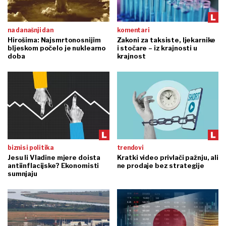
na današnji dan
komentari
Hirošima: Najsmrtonosnijim
Zakoni za taksiste, ljekarnike
bljeskom počelo je nuklearno
i stočare – iz krajnosti u
doba
krajnost
biznis i politika
trendovi
Jesu li Vladine mjere doista
Kratki video privlači pažnju, ali
antiinflacijske? Ekonomisti
ne prodaje bez strategije
sumnjaju