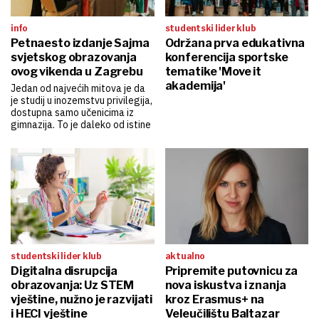
info
studentski lider klub
Petnaesto izdanje Sajma
Održana prva edukativna
svjetskog obrazovanja
konferencija sportske
ovog vikenda u Zagrebu
tematike 'Move it
akademija'
Jedan od najvećih mitova je da
je studij u inozemstvu privilegija,
dostupna samo učenicima iz
gimnazija. To je daleko od istine
studentski lider klub
aktualno
Digitalna disrupcija
Pripremite putovnicu za
obrazovanja: Uz STEM
nova iskustva i znanja
vještine, nužno je razvijati
kroz Erasmus+ na
i HECI vještine
Veleučilištu Baltazar