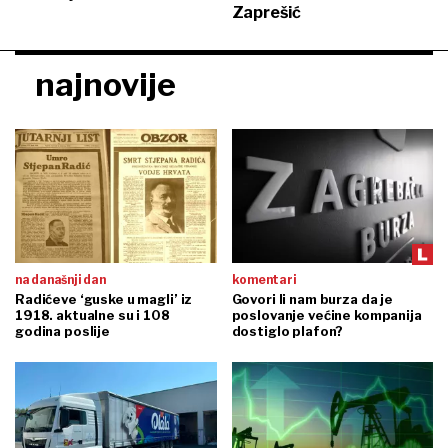
Zaprešić
najnovije
na današnji dan
komentari
Radićeve ‘guske u magli’ iz
Govori li nam burza da je
1918. aktualne su i 108
poslovanje većine kompanija
godina poslije
dostiglo plafon?