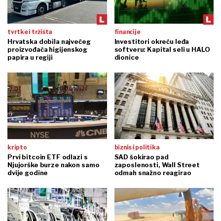
tvrtke i tržišta
financije
Hrvatska dobila najvećeg
Investitori okreću leđa
proizvođača higijenskog
softveru: Kapital seli u HALO
papira u regiji
dionice
kripto
biznis i politika
Prvi bitcoin ETF odlazi s
SAD šokirao pad
Njujorške burze nakon samo
zaposlenosti, Wall Street
dvije godine
odmah snažno reagirao