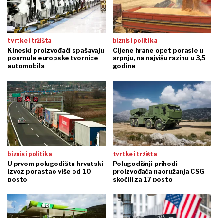
tvrtke i tržišta
biznis i politika
Kineski proizvođači spašavaju
Cijene hrane opet porasle u
posrnule europske tvornice
srpnju, na najvišu razinu u 3,5
automobila
godine
biznis i politika
tvrtke i tržišta
U prvom polugodištu hrvatski
Polugodišnji prihodi
izvoz porastao više od 10
proizvođača naoružanja CSG
posto
skočili za 17 posto