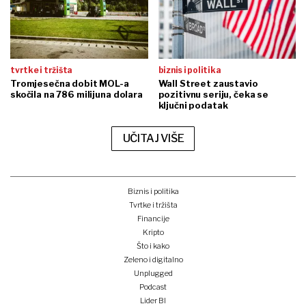
tvrtke i tržišta
biznis i politika
Tromjesečna dobit MOL-a
Wall Street zaustavio
skočila na 786 milijuna dolara
pozitivnu seriju, čeka se
ključni podatak
UČITAJ VIŠE
Biznis i politika
Tvrtke i tržišta
Financije
Kripto
Što i kako
Zeleno i digitalno
Unplugged
Podcast
Lider BI