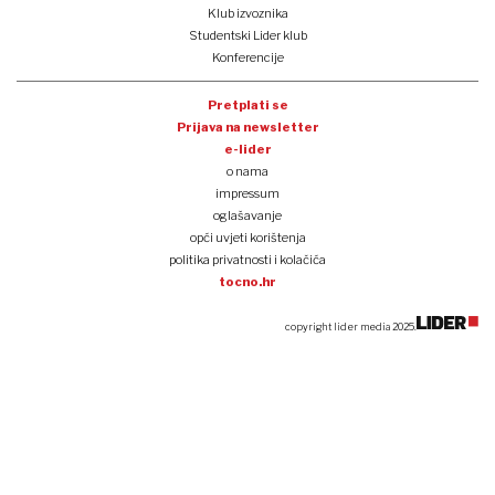
Klub izvoznika
Studentski Lider klub
Konferencije
Pretplati se
Prijava na newsletter
e-lider
o nama
impressum
oglašavanje
opći uvjeti korištenja
politika privatnosti i kolačića
tocno.hr
copyright lider media 2025.