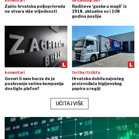
komentari
na današnji dan
Zašto hrvatska poljoprivreda
Radićeve ‘guske u magli’ iz
ne stvara više vrijednosti
1918. aktualne su i 108
godina poslije
komentari
tvrtke i tržišta
Govori li nam burza da je
Hrvatska dobila najvećeg
poslovanje većine kompanija
proizvođača higijenskog
dostiglo plafon?
papira u regiji
UČITAJ VIŠE