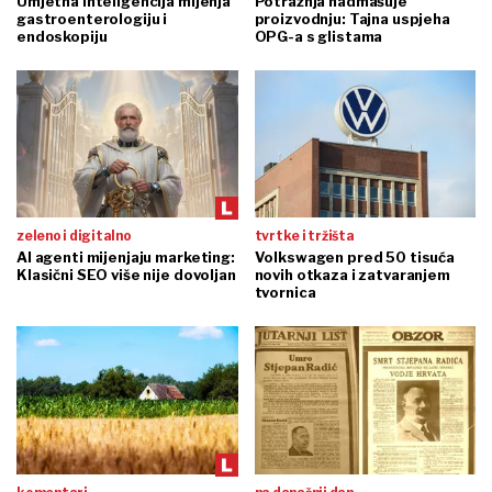
Umjetna inteligencija mijenja
Potražnja nadmašuje
gastroenterologiju i
proizvodnju: Tajna uspjeha
endoskopiju
OPG-a s glistama
zeleno i digitalno
tvrtke i tržišta
AI agenti mijenjaju marketing:
Volkswagen pred 50 tisuća
Klasični SEO više nije dovoljan
novih otkaza i zatvaranjem
tvornica