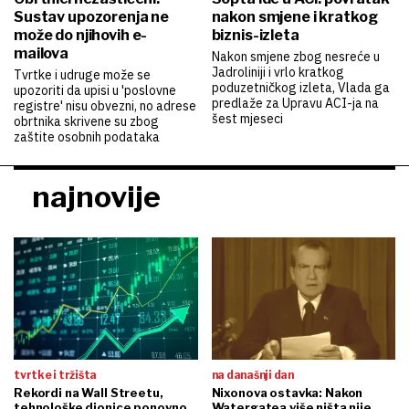
Sustav upozorenja ne
nakon smjene i kratkog
može do njihovih e-
biznis-izleta
mailova
Nakon smjene zbog nesreće u
Jadroliniji i vrlo kratkog
Tvrtke i udruge može se
poduzetničkog izleta, Vlada ga
upozoriti da upisi u 'poslovne
predlaže za Upravu ACI-ja na
registre' nisu obvezni, no adrese
šest mjeseci
obrtnika skrivene su zbog
zaštite osobnih podataka
najnovije
tvrtke i tržišta
na današnji dan
Rekordi na Wall Streetu,
Nixonova ostavka: Nakon
tehnološke dionice ponovno
Watergatea više ništa nije