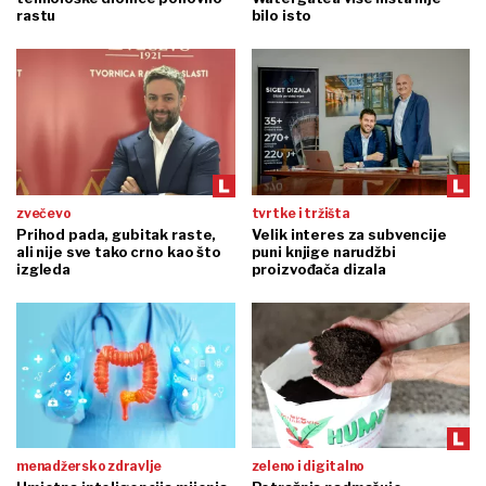
rastu
bilo isto
zvečevo
tvrtke i tržišta
Prihod pada, gubitak raste,
Velik interes za subvencije
ali nije sve tako crno kao što
puni knjige narudžbi
izgleda
proizvođača dizala
menadžersko zdravlje
zeleno i digitalno