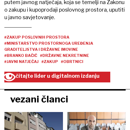
putem javnog natječaja, koja se temelji na Zakonu
o zakupu i kupoprodaji poslovnog prostora, uputiti
u javno savjetovanje.
#ZAKUP POSLOVNIH PROSTORA
#MINISTARSTVO PROSTORNOGA UREĐENJA
GRADITELJSTVA I DRŽAVNE IMOVINE
#BRANKO BAČIĆ
#DRŽAVNE NEKRETNINE
#JAVNI NATJEČAJ
#ZAKUP
#OBRTNICI
čitajte lider u digitalnom izdanju
vezani članci