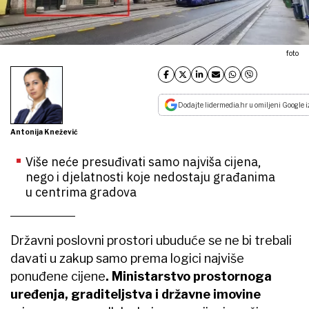
foto
Dodajte lidermedia.hr u omiljeni Google i
Antonija Knežević
Više neće presuđivati samo najviša cijena,
nego i djelatnosti koje nedostaju građanima
u centrima gradova
Državni poslovni prostori ubuduće se ne bi trebali
davati u zakup samo prema logici najviše
ponuđene cijene
. Ministarstvo prostornoga
uređenja, graditeljstva i državne imovine