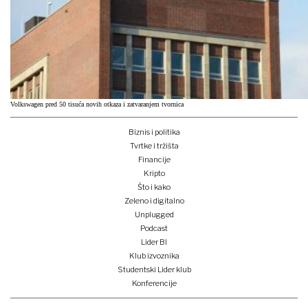
Volkswagen pred 50 tisuća novih otkaza i zatvaranjem tvornica
Biznis i politika
Tvrtke i tržišta
Financije
Kripto
Što i kako
Zeleno i digitalno
Unplugged
Podcast
Lider BI
Klub izvoznika
Studentski Lider klub
Konferencije