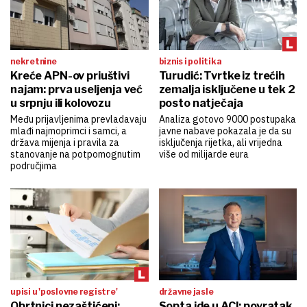
nekretnine
biznis i politika
Kreće APN-ov priuštivi
Turudić: Tvrtke iz trećih
najam: prva useljenja već
zemalja isključene u tek 2
u srpnju ili kolovozu
posto natječaja
Među prijavljenima prevladavaju
Analiza gotovo 9000 postupaka
mlađi najmoprimci i samci, a
javne nabave pokazala je da su
država mijenja i pravila za
isključenja rijetka, ali vrijedna
stanovanje na potpomognutim
više od milijarde eura
područjima
upisi u 'poslovne registre'
državne jasle
Obrtnici nezaštićeni:
Sopta ide u ACI: povratak