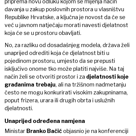
priprema novu odluku kojom se mijenja način
davanja u zakup poslovnih prostora u vlasništvu
Republike Hrvatske, a ključna je novost da će se
već u javnom natječaju morati navesti djelatnost
koja će se u prostoru obavljati.
No, za razliku od dosadašnjeg modela, država želi
unaprijed odrediti koja će djelatnost biti u
pojedinom prostoru, umjesto da se prepusti
isključivo onome tko može platiti najviše. Na taj
način želi se otvoriti prostor i za
djelatnosti koje
građanima trebaju
, ali na tržišnom nadmetanju
često ne mogu konkurirati visokim zakupninama,
poput frizera, urara ili drugih obrta i uslužnih
djelatnosti.
Unaprijed određena namjena
Ministar
Branko Bačić
objasnio je na konferenciji