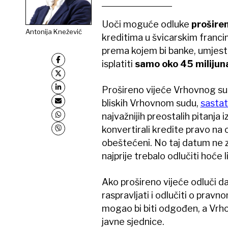
Uoči moguće odluke
prošire
Antonija Knežević
kreditima u švicarskim franci
prema kojem bi banke, umjest
isplatiti
samo oko 45 milijun
Prošireno vijeće Vrhovnog sud
bliskih Vrhovnom sudu,
sastat
najvažnijih preostalih pitanja i
konvertirali kredite pravo na 
obeštećeni. No taj datum ne zn
najprije trebalo odlučiti hoće li
Ako prošireno vijeće odluči da
raspravljati i odlučiti o prav
mogao bi biti odgođen, a Vrh
javne sjednice.