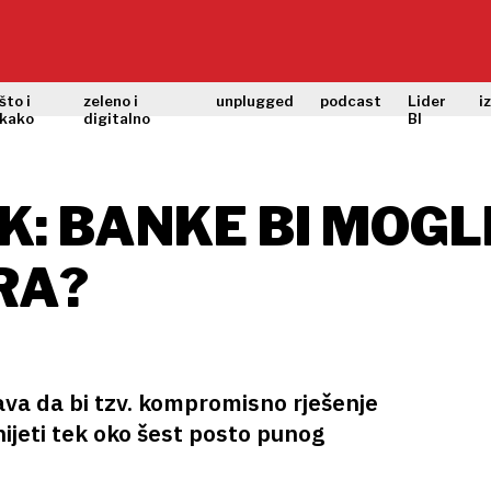
što i
zeleno i
unplugged
podcast
Lider
i
kako
digitalno
BI
: BANKE BI MOGLE
RA?
va da bi tzv. kompromisno rješenje
jeti tek oko šest posto punog