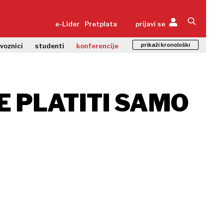
e-Lider
Pretplata
prijavi se
prikaži kronološki
zvoznici
studenti
konferencije
 PLATITI SAMO