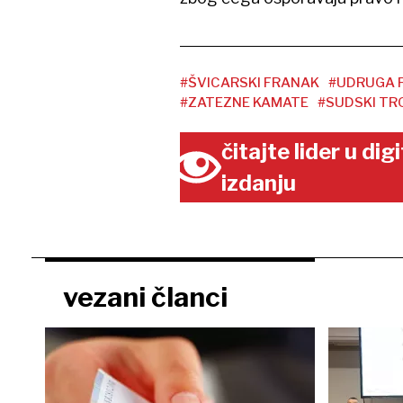
#ŠVICARSKI FRANAK
#UDRUGA 
#ZATEZNE KAMATE
#SUDSKI TR
čitajte lider u di
izdanju
vezani članci