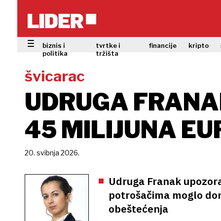
biznis i
tvrtke i
financije
kripto
politika
tržišta
švicarac
UDRUGA FRANAK
45 MILIJUNA EU
20. svibnja 2026.
Udruga Franak upozora
potrošačima moglo doni
obeštećenja