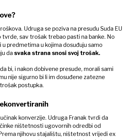
kove?
 troškova. Udruga se poziva na presudu Suda EU
o tvrde, sav trošak trebao pasti na banke. No
i u predmetima u kojima dosuđuju samo
ju da
svaka strana snosi svoj trošak.
 da bi, i nakon dobivene presude, morali sami
emu nije sigurno bi li im dosuđene zatezne
 trošak postupka.
nekonvertiranih
 učinak konverzije. Udruga Franak tvrdi da
učinke ništetnosti ugovornih odredbi od
ma njihovu stajalištu, ništetnost vrijedi ex