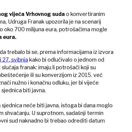
nog vijeća Vrhovnog suda
o konvertiranim
ma, Udruga Franak upozorila je na scenarij
o oko 700 milijuna eura, potrošačima mogle
a eura.
a trebalo bi se, prema informacijama iz izvora
i 27. svibnja
kako bi odlučivalo o jednom od
z slučaja franak: imaju li potrošači koji su
obeštećenje ili su konverzijom iz 2015. već
ači nužno i konačnu odluku, jer bi vijeće
 sjednica biti javna.
 sjednica neće biti javna, istoga bi dana moglo
nom shvaćanju. U suprotnom, sadašnji termin
ovni sud naknadno bi trebao odrediti datum