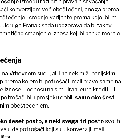
ješenje
između različitih pravnih shvaćanja:
ači konverzijom već obeštećeni, onoga prema
štećenje i srednje varijante prema kojoj bi im
 Udruga Franak sada upozorava da bi takav
amatično smanjenje iznosa koji bi banke morale
ećenja
i na Vrhovnom sudu, ali i na nekim županijskim
up prema kojem bi potrošači imali pravo samo na
iznose u odnosu na simulirani euro kredit. U
 potrošači bi u prosjeku dobili
samo oko šest
unim obeštećenjem.
ko deset posto, a neki svega tri posto
svojih
ju da potrošači koji su u konverziji imali
išta.