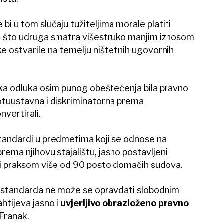
bi u tom slučaju tužiteljima morale platiti
,
što udruga smatra višestruko manjim iznosom
ke ostvarile na temelju ništetnih ugovornih
aka odluka osim punog obeštećenja bila pravno
otuustavna i diskriminatorna prema
nvertirali.
 standardi u predmetima koji se odnose na
ema njihovu stajalištu, jasno postavljeni
i praksom više od 90 posto domaćih sudova.
ih standarda ne može se opravdati slobodnim
htijeva jasno i
uvjerljivo obrazloženo pravno
Franak.