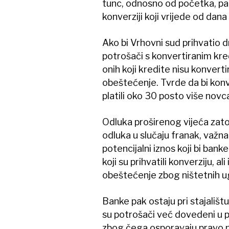
tunc, odnosno od početka, pa
konverziji koji vrijede od dana
Ako bi Vrhovni sud prihvatio 
potrošači s konvertiranim kred
onih koji kredite nisu konverti
obeštećenje. Tvrde da bi konv
platili oko 30 posto više novca
Odluka proširenog vijeća zato 
odluka u slučaju franak, važna
potencijalni iznos koji bi bank
koji su prihvatili konverziju, al
obeštećenje zbog ništetnih u
Banke pak ostaju pri stajalištu
su potrošači već dovedeni u p
zbog čega osporavaju pravo 