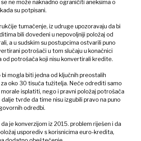
 se ne može naknadno ograničiti aneksima o
 kada su potpisani.
drukčije tumačenje, iz udruge upozoravaju da bi
itima bili dovedeni u nepovoljniji položaj od
rali, a u sudskim su postupcima ostvarili puno
ertirani potrošači u tom slučaju u konačnici
 od potrošača koji nisu konvertirali kredite.
bi mogla biti jedna od ključnih preostalih
 za oko 30 tisuća tužitelja. Neće odrediti samo
e morale isplatiti, nego i pravni položaj potrošača
i i dalje tvrde da time nisu izgubili pravo na puno
govornih odredbi.
 da je konverzijom iz 2015. problem riješen i da
oložaj usporediv s korisnicima euro-kredita,
na dodatno obeštećenje.