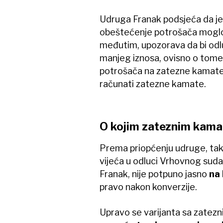
Udruga Franak podsjeća da je r
obeštećenje potrošača moglo
međutim, upozorava da bi odlu
manjeg iznosa, ovisno o tome
potrošača na zatezne kamate 
računati zatezne kamate.
O kojim zateznim kamat
Prema priopćenju udruge, tak
vijeća u odluci Vrhovnog suda
Franak, nije potpuno jasno
na 
pravo nakon konverzije.
Upravo se varijanta sa zatez