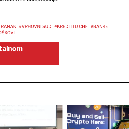
FRANAK
#VRHOVNI SUD
#KREDITI U CHF
#BANKE
OŠKOVI
gitalnom