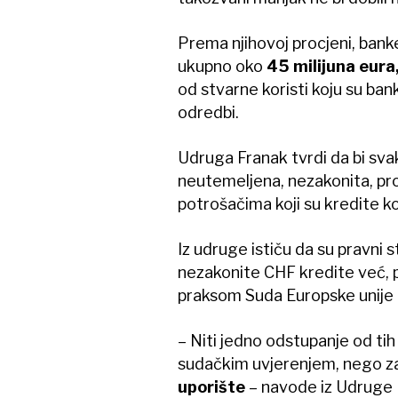
Prema njihovoj procjeni, banke 
ukupno oko
45 milijuna eura
od stvarne koristi koju su ban
odredbi.
Udruga Franak tvrdi da bi sv
neutemeljena, nezakonita, pr
potrošačima koji su kredite ko
Iz udruge ističu da su pravni
nezakonite CHF kredite već, pr
praksom Suda Europske unije 
– Niti jedno odstupanje od t
sudačkim uvjerenjem, nego za
uporište
– navode iz Udruge 