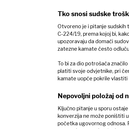
Tko snosi sudske troš
Otvoreno je i pitanje sudskih
C-224/19, prema kojoj bi, kak
upozoravaju da domaći sudov
zatezne kamate često odluču
To bi za dio potrošača značilo
platiti svoje odvjetnike, pri č
kamate uopće pokrile vlastiti
Nepovoljni položaj od 
Ključno pitanje u sporu ostaje
konverzija ne može poništiti 
početka ugovornog odnosa. Pre