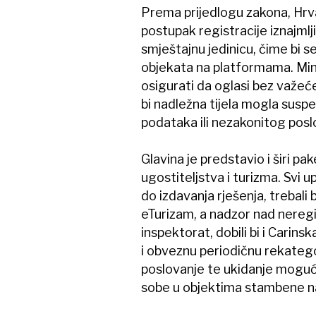
Prema prijedlogu zakona, Hrvat
postupak registracije iznajmlji
smještajnu jedinicu, čime bi 
objekata na platformama. Min
osigurati da oglasi bez važeće
bi nadležna tijela mogla suspen
podataka ili nezakonitog posl
Glavina je predstavio i širi pa
ugostiteljstva i turizma. Svi 
do izdavanja rješenja, trebali b
eTurizam, a nadzor nad neregi
inspektorat, dobili bi i Carins
i obveznu periodičnu rekatego
poslovanje te ukidanje mogućn
sobe u objektima stambene n