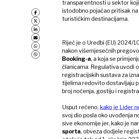
transparentnosti u sektor koji 
istodobno pojačao pritisak na 
turističkim destinacijama.
Riječ je o Uredbi (EU) 2024/10
nakon višemjesečnih pregovor
Booking-a
, a koja se primjen
članicama. Regulativa uvodi o
registracijskih sustava za iz
tijelima redovito dostavljaju
broj noćenja, gostiju i registr
Usput rečeno,
kako je Lider 
svoj dio posla oko uvođenja no
sive ekonomije jer, kako je na
sporta
, obveza dodjele regist