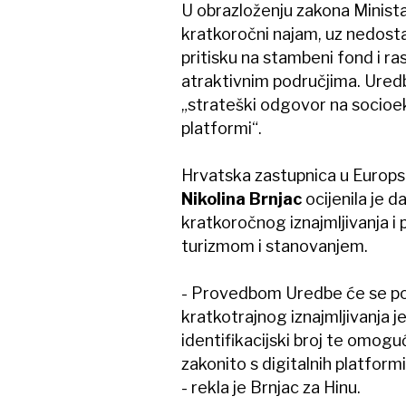
U obrazloženju zakona Minista
kratkoročni najam, uz nedosta
pritisku na stambeni fond i ras
atraktivnim područjima. Uredb
„strateški odgovor na soci
platformi“.
Hrvatska zastupnica u Europs
Nikolina Brnjac
ocijenila je 
kratkoročnog iznajmljivanja i
turizmom i stanovanjem.
- Provedbom Uredbe će se po
kratkotrajnog iznajmljivanja jer
identifikacijski broj te omoguć
zakonito s digitalnih platform
- rekla je Brnjac za Hinu.