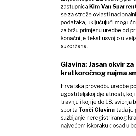
zastupnica
Kim Van Sparren
se za strože ovlasti nacionalni
podataka, uključujući mogućno
za bržu primjenu uredbe od p
konačni je tekst usvojio u velj
suzdržana.
Glavina: Jasan okvir za
kratkoročnog najma sm
Hrvatska provedbu uredbe p
ugostiteljskoj djelatnosti, koj
travnju i koji je do 18. svibnja
sporta
Tonči Glavina
tada je 
suzbijanje neregistriranog kr
najvećem iskoraku dosad u bor