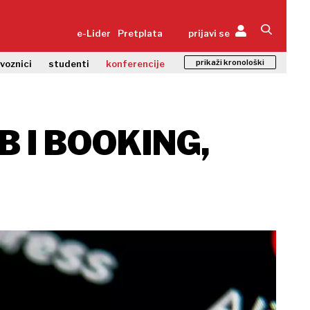
e-Lider
Pretplata
prijavi se
prikaži kronološki
zvoznici
studenti
konferencije
B I BOOKING,