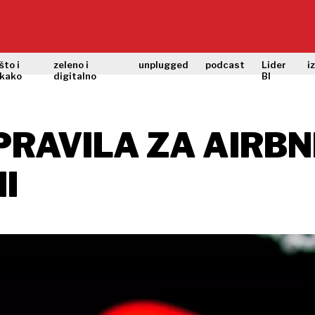
što i
zeleno i
unplugged
podcast
Lider
i
kako
digitalno
BI
PRAVILA ZA AIRBN
I