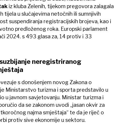
tak
iz kluba Zelenih, tijekom pregovora zalagala
h tijela u slučajevima netočnih ili sumnjivih
st suspendiranja registracijskih brojeva, kao i
rvotno predloženog roka. Europski parlament
ači 2024. s 493 glasa za, 14 protiv i 33
 suzbijanje neregistriranog
ještaja
ovezuje s donošenjem novog Zakona o
i je Ministarstvo turizma i sporta predstavilo u
 bio u javnom savjetovanju. Ministar turizma i
poručio da se zakonom uvodi „jasan okvir za
atkoročnog najma smještaja“ te da je riječ o
bi protiv sive ekonomije u sektoru.