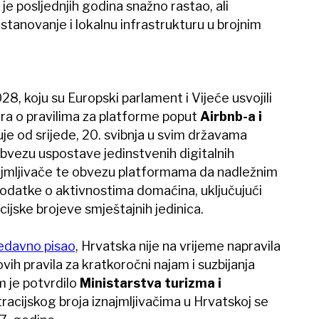
je posljednjih godina snažno rastao, ali
stanovanje i lokalnu infrastrukturu u brojnim
28, koju su Europski parlament i Vijeće usvojili
a o pravilima za platforme poput
Airbnb-a i
juje od srijede, 20. svibnja u svim državama
bvezu uspostave jedinstvenih digitalnih
najmljivače te obvezu platformama da nadležnim
 podatke o aktivnostima domaćina, uključujući
acijske brojeve smještajnih jedinica.
nedavno pisao
, Hrvatska nije na vrijeme napravila
vih pravila za kratkoročni najam i suzbijanja
m je potvrdilo
Ministarstva turizma i
racijskog broja iznajmljivačima u Hrvatskoj se