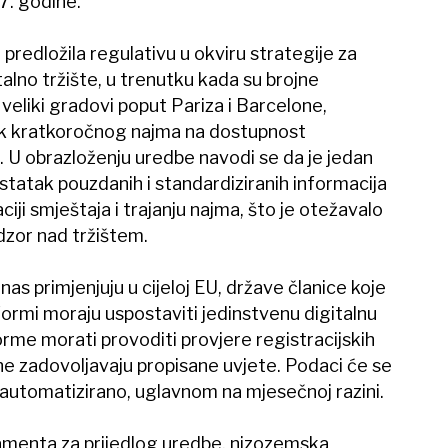
7. godine.
 predložila regulativu u okviru strategije za
talno tržište, u trenutku kada su brojne
veliki gradovi poput Pariza i Barcelone,
sak kratkoročnog najma na dostupnost
. U obrazloženju uredbe navodi se da je jedan
statak pouzdanih i standardiziranih informacija
aciji smještaja i trajanju najma, što je otežavalo
adzor nad tržištem.
as primjenjuju u cijeloj EU, države članice koje
formi moraju uspostaviti jedinstvenu digitalnu
orme morati provoditi provjere registracijskih
i ne zadovoljavaju propisane uvjete. Podaci će se
i automatizirano, uglavnom na mjesečnoj razini.
lamenta za prijedlog uredbe, nizozemska