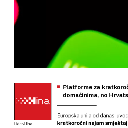
Platforme za kratkoroč
domaćinima, no Hrvatsk
Europska unija od danas uvodi
kratkoročni najam smještaj
Lider/Hina