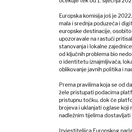
očekuje tek od 1. siječnja 202
Europska komisija još je 2022.
mala i srednja poduzeća i digi
europske destinacije, osobito 
upozoravale na rastući priti
stanovanja i lokalne zajednice
od ključnih problema bio nedo
o identitetu iznajmljivača, lok
oblikovanje javnih politika i n
Prema pravilima koja se od dan
žele pristupati podacima plat
pristupnu točku, dok će platf
brojeva i uklanjati oglase koj
nadležnim tijelima dostavljat
Izvjestiteljica Europskog par