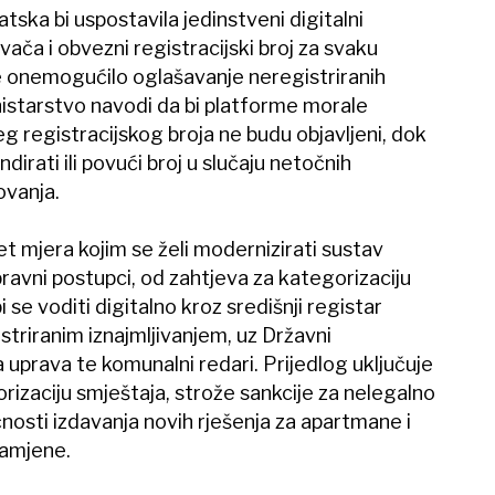
ska bi uspostavila jedinstveni digitalni
vača i obvezni registracijski broj za svaku
se onemogućilo oglašavanje neregistriranih
istarstvo navodi da bi platforme morale
g registracijskog broja ne budu objavljeni, dok
dirati ili povući broj u slučaju netočnih
ovanja.
ket mjera kojim se želi modernizirati sustav
upravni postupci, od zahtjeva za kategorizaciju
i se voditi digitalno kroz središnji registar
striranim iznajmljivanjem, uz Državni
ka uprava te komunalni redari. Prijedlog uključuje
rizaciju smještaja, strože sankcije za nelegalno
osti izdavanja novih rješenja za apartmane i
amjene.