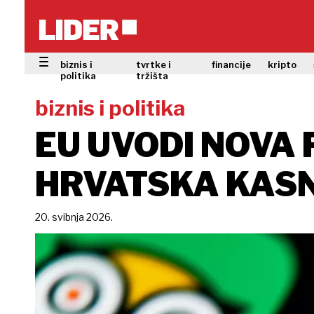
biznis i
tvrtke i
financije
kripto
politika
tržišta
biznis i politika
EU UVODI NOVA 
HRVATSKA KASN
20. svibnja 2026.