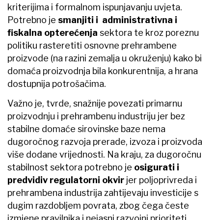
kriterijima i formalnom ispunjavanju uvjeta.
Potrebno je
smanjiti i administrativna i
fiskalna opterećenja
sektora te kroz poreznu
politiku rasteretiti osnovne prehrambene
proizvode (na razini zemalja u okruženju) kako bi
domaća proizvodnja bila konkurentnija, a hrana
dostupnija potrošačima.
Važno je, tvrde, snažnije povezati primarnu
proizvodnju i prehrambenu industriju jer bez
stabilne domaće sirovinske baze nema
dugoročnog razvoja prerade, izvoza i proizvoda
više dodane vrijednosti. Na kraju, za dugoročnu
stabilnost sektora potrebno je
osigurati i
predvidiv regulatorni okvir
jer poljoprivreda i
prehrambena industrija zahtijevaju investicije s
dugim razdobljem povrata, zbog čega česte
izmjene pravilnika i nejasni razvojni prioriteti