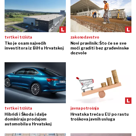
tvrtke i tržišta
zakonodavstvo
Tko je osam najvećih
Novi pravilnik: Što će se sve
investitora iz BiH u Hrvatskoj
moći graditi bez građevinske
dozvole
tvrtke i tržišta
javna potrošnja
Hibridi i Škoda i dalje
Hrvatska treća u EU po rastu
dominiraju prodajom
troškova javnih usluga
automobila u Hrvatskoj