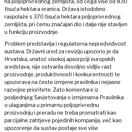
ha poljoprivrednog zemljišta, od čega više od 830
tisuća hektara oranica. Država istodobno
raspolaže s 370 tisuća hektara poljoprivrednog
zemljišta, pri čemu značajan dio i dalje nije stavljen
u funkciju proizvodnje.
Problem predstavlja i regulatorna nepredvidivost
sustava. Državni ured za reviziju upozorio je da
Hrvatska, unatoč visokoj apsorpciji europskih
sredstava, nije ostvarila dovoljno vidljiv rast
proizvodnje, produktivnosti i konkurentnosti te
upozorava na česte izmjene pravilnika i nejasne
razvojne prioritete. Zato komentare iz
posljednjeg Savjetovanja o izmjenama Pravilnika
o ulaganjima u primarnu poljoprivrednu
proizvodnju i preradu ne treba promatrati kao
parcijalne zahtjeve pojedinih kompanija, već kao
upozorenje da sustav postaje sve više