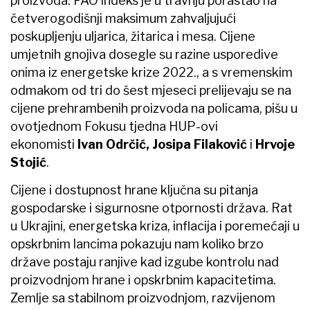
proizvoda. FAO indeks je u travnju porastao na
četverogodišnji maksimum zahvaljujući
poskupljenju uljarica, žitarica i mesa. Cijene
umjetnih gnojiva dosegle su razine usporedive
onima iz energetske krize 2022., a s vremenskim
odmakom od tri do šest mjeseci prelijevaju se na
cijene prehrambenih proizvoda na policama, pišu u
ovotjednom Fokusu tjedna HUP-ovi
ekonomisti
Ivan Odrčić, Josipa Filaković
i
Hrvoje
Stojić
.
Cijene i dostupnost hrane ključna su pitanja
gospodarske i sigurnosne otpornosti država. Rat
u Ukrajini, energetska kriza, inflacija i poremećaji u
opskrbnim lancima pokazuju nam koliko brzo
države postaju ranjive kad izgube kontrolu nad
proizvodnjom hrane i opskrbnim kapacitetima.
Zemlje sa stabilnom proizvodnjom, razvijenom