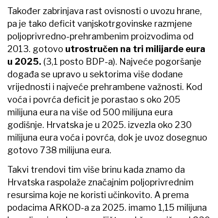
Također zabrinjava rast ovisnosti o uvozu hrane,
pa je tako deficit vanjskotrgovinske razmjene
poljoprivredno-prehrambenim proizvodima od
2013. gotovo
utrostručen na tri milijarde eura
u 2025.
(3,1 posto BDP-a). Najveće pogoršanje
događa se upravo u sektorima više dodane
vrijednosti i najveće prehrambene važnosti. Kod
voća i povrća deficit je porastao s oko 205
milijuna eura na više od 500 milijuna eura
godišnje. Hrvatska je u 2025. izvezla oko 230
milijuna eura voća i povrća, dok je uvoz dosegnuo
gotovo 738 milijuna eura.
Takvi trendovi tim više brinu kada znamo da
Hrvatska raspolaže značajnim poljoprivrednim
resursima koje ne koristi učinkovito. A prema
podacima ARKOD-a za 2025. imamo 1,15 milijuna