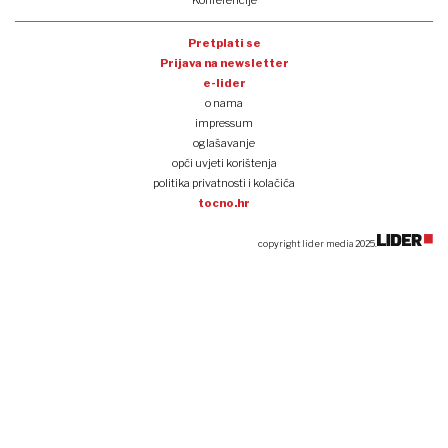
Konferencije
Pretplati se
Prijava na newsletter
e-lider
o nama
impressum
oglašavanje
opći uvjeti korištenja
politika privatnosti i kolačića
tocno.hr
copyright lider media 2025.