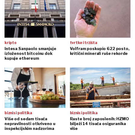
kripto
tvrtke i tržišta
Intesa Sanpaolo smanjuje
Volfram poskupio 622 posto,
izloženost bitcoinu dok
kritični minerali ruše rekorde
kupuje ethereum
biznis i politika
biznis i politika
Više od sedam tisuća
Raste broj zaposlenih: HZMO
nepravilnosti otkriveno u
bilježi 14 tisuća osiguranika
inspekcijskim nadzorima
više