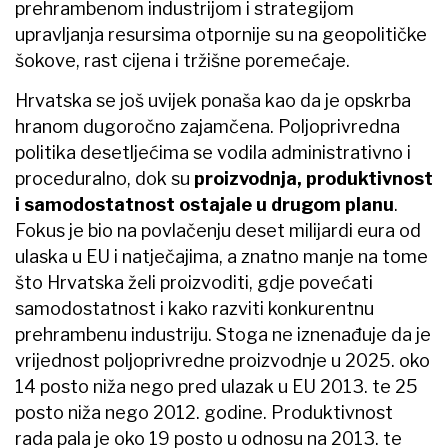
prehrambenom industrijom i strategijom
upravljanja resursima otpornije su na geopolitičke
šokove, rast cijena i tržišne poremećaje.
Hrvatska se još uvijek ponaša kao da je opskrba
hranom dugoročno zajamčena. Poljoprivredna
politika desetljećima se vodila administrativno i
proceduralno, dok su
proizvodnja, produktivnost
i samodostatnost ostajale u drugom planu
.
Fokus je bio na povlačenju deset milijardi eura od
ulaska u EU i natječajima, a znatno manje na tome
što Hrvatska želi proizvoditi, gdje povećati
samodostatnost i kako razviti konkurentnu
prehrambenu industriju. Stoga ne iznenađuje da je
vrijednost poljoprivredne proizvodnje u 2025. oko
14 posto niža nego pred ulazak u EU 2013. te 25
posto niža nego 2012. godine. Produktivnost
rada pala je oko 19 posto u odnosu na 2013. te