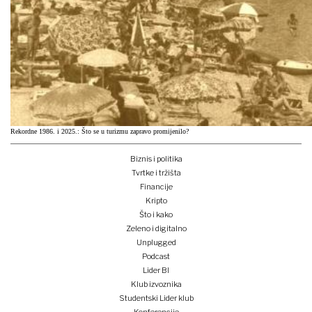
Rekordne 1986. i 2025.: Što se u turizmu zapravo promijenilo?
Biznis i politika
Tvrtke i tržišta
Financije
Kripto
Što i kako
Zeleno i digitalno
Unplugged
Podcast
Lider BI
Klub izvoznika
Studentski Lider klub