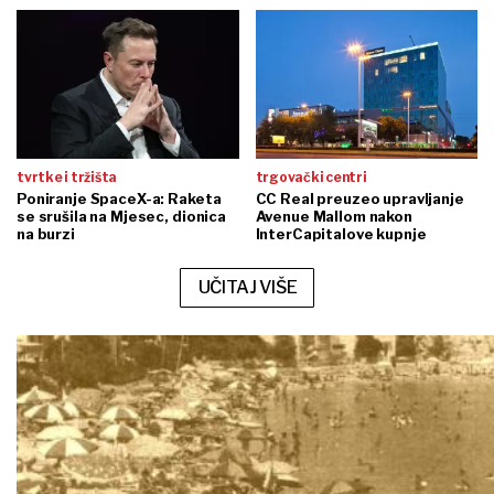
tvrtke i tržišta
trgovački centri
Poniranje SpaceX-a: Raketa
CC Real preuzeo upravljanje
se srušila na Mjesec, dionica
Avenue Mallom nakon
na burzi
InterCapitalove kupnje
UČITAJ VIŠE