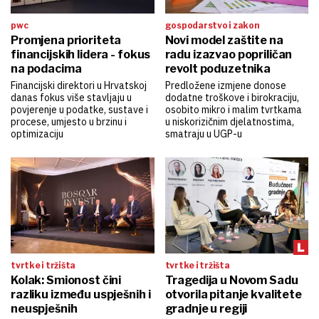
pwc
gospodarstvo i zakon
Promjena prioriteta
Novi model zaštite na
financijskih lidera - fokus
radu izazvao popriličan
na podacima
revolt poduzetnika
Financijski direktori u Hrvatskoj
Predložene izmjene donose
danas fokus više stavljaju u
dodatne troškove i birokraciju,
povjerenje u podatke, sustave i
osobito mikro i malim tvrtkama
procese, umjesto u brzinu i
u niskorizičnim djelatnostima,
optimizaciju
smatraju u UGP-u
tvrtke i tržišta
tvrtke i tržišta
Kolak: Smionost čini
Tragedija u Novom Sadu
razliku između uspješnih i
otvorila pitanje kvalitete
neuspješnih
gradnje u regiji