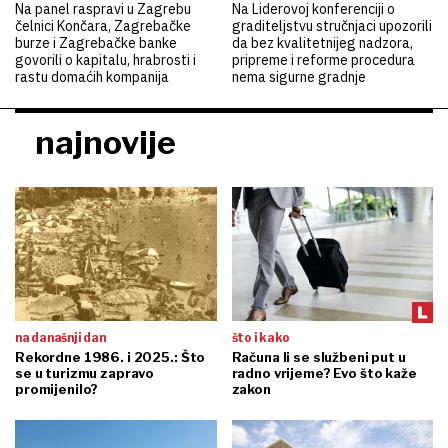
Na panel raspravi u Zagrebu
Na Liderovoj konferenciji o
čelnici Končara, Zagrebačke
graditeljstvu stručnjaci upozorili
burze i Zagrebačke banke
da bez kvalitetnijeg nadzora,
govorili o kapitalu, hrabrosti i
pripreme i reforme procedura
rastu domaćih kompanija
nema sigurne gradnje
najnovije
na današnji dan
što i kako
Rekordne 1986. i 2025.: Što
Računa li se službeni put u
se u turizmu zapravo
radno vrijeme? Evo što kaže
promijenilo?
zakon