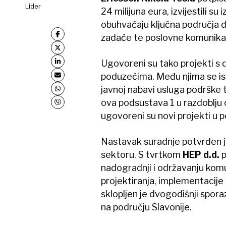
Lider
24 milijuna eura, izvijestili s
obuhvaćaju ključna područja d
zadaće te poslovne komunikac
Ugovoreni su tako projekti s 
poduzećima. Među njima se is
javnoj nabavi usluga podrške
ova podsustava 1 u razdoblju o
ugovoreni su novi projekti u p
Nastavak suradnje potvrđen j
sektoru. S tvrtkom
HEP d.d.
p
nadogradnji i održavanju komu
projektiranja, implementacije 
sklopljen je dvogodišnji spo
na području Slavonije.