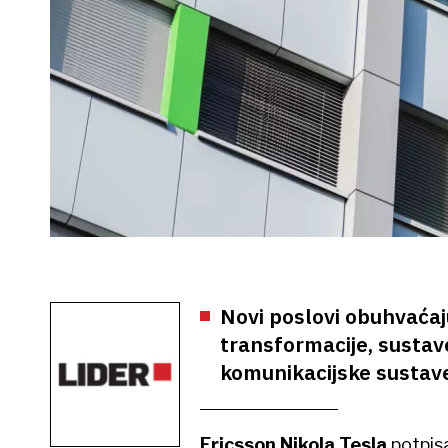
Novi poslovi obuhvaćaj
transformacije, sustav
komunikacijske sustav
Ericsson Nikola Tesla
potpisa