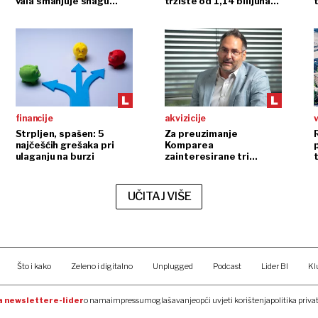
vala smanjuje snagu
tržište od 1,14 bilijuna
reaktora
dolara
financije
akvizicije
Strpljen, spašen: 5
Za preuzimanje
najčešćih grešaka pri
Komparea
ulaganju na burzi
zainteresirane tri
europske kompanije
UČITAJ VIŠE
Što i kako
Zeleno i digitalno
Unplugged
Podcast
Lider BI
Kl
na newsletter
e-lider
o nama
impressum
oglašavanje
opći uvjeti korištenja
politika priva