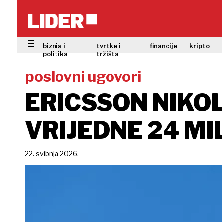
biznis i
tvrtke i
financije
kripto
politika
tržišta
poslovni ugovori
ERICSSON NIKO
VRIJEDNE 24 MI
22. svibnja 2026.