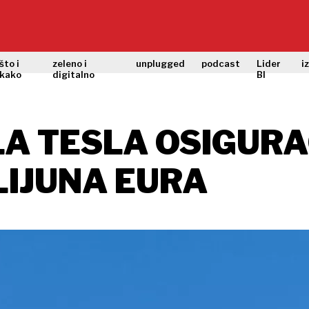
što i
zeleno i
unplugged
podcast
Lider
i
kako
digitalno
BI
LA TESLA OSIGUR
LIJUNA EURA