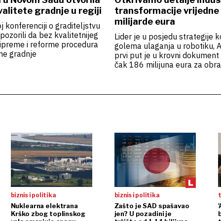
valitete gradnje u regiji
transformacije vrijedne
milijarde eura
j konferenciji o graditeljstvu
pozorili da bez kvalitetnijeg
Lider je u posjedu strategije k
ripreme i reforme procedura
golema ulaganja u robotiku, AI
ne gradnje
prvi put je u krovni dokumen
čak 186 milijuna eura za obr
biznis i politika
biznis i politika
Nuklearna elektrana
Zašto je SAD spašavao
'
Krško zbog toplinskog
jen? U pozadini je