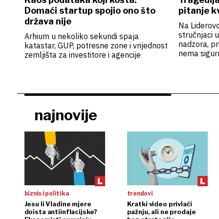
Domaći startup spojio ono što
pitanje k
država nije
Na Liderovo
stručnjaci u
Arhium u nekoliko sekundi spaja
nadzora, p
katastar, GUP, potresne zone i vrijednost
nema sigur
zemljišta za investitore i agencije
najnovije
biznis i politika
trendovi
Jesu li Vladine mjere
Kratki video privlači
doista antiinflacijske?
pažnju, ali ne prodaje