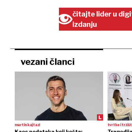
čitajte lider u di
izdanju
vezani članci
martin kajtazi
tvrtke i tržiš
Kaos podataka koji košta:
Tragedija