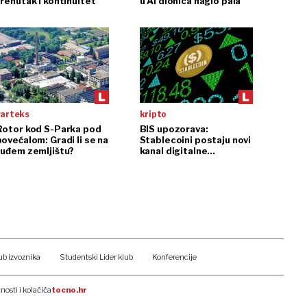
trenutak i kontinuitet
u AI dionica naglo pala
varteks
kripto
Rotor kod S-Parka pod
BIS upozorava:
povećalom: Gradi li se na
Stablecoini postaju novi
tuđem zemljištu?
kanal digitalne
dolarizacije
ub izvoznika
Studentski Lider klub
Konferencije
tnosti i kolačića
tocno.hr