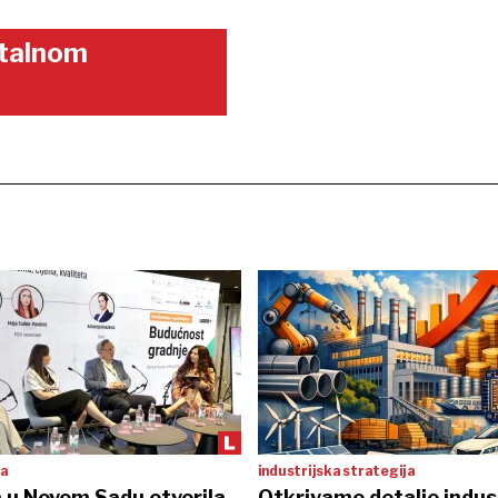
gitalnom
ta
industrijska strategija
 u Novom Sadu otvorila
Otkrivamo detalje indus