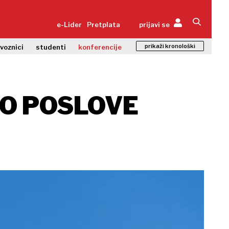
e-Lider
Pretplata
prijavi se
prikaži kronološki
zvoznici
studenti
konferencije
AO POSLOVE