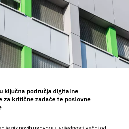
u ključna područja digitalne
e za kritične zadaće te poslovne
e
o je niz novih ugovora u vrijednosti većoj od