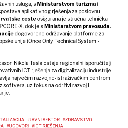
žavnih usluga, s
Ministarstvom turizma i
spostava aplikativnog rješenja za poslovnu
rvatske ceste
osigurana je stručna tehnička
APCORE-X, dok je s
Ministarstvom pravosuđa,
macije
dogovoreno održavanje platforme za
ropske unije (Once Only Technical System -
sson Nikola Tesla ostaje regionalni isporučitelj
vativnih ICT rješenja za digitalizaciju industrije
pravlja najvećim razvojno-istraživačkim centrom
z softvera, uz fokus na održivi razvoj i
nje.
ITALIZACIJA
#JAVNI SEKTOR
#ZDRAVSTVO
RA
#UGOVORI
#ICT RJEŠENJA