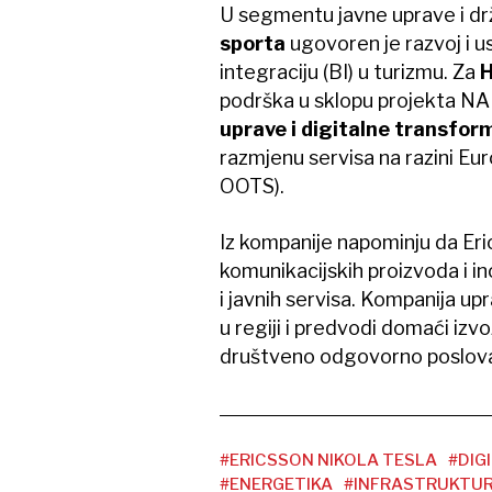
U segmentu javne uprave i dr
sporta
ugovoren je razvoj i u
integraciju (BI) u turizmu. Za
H
podrška u sklopu projekta N
uprave i digitalne transfor
razmjenu servisa na razini Eu
OOTS).
Iz kompanije napominju da Eric
komunikacijskih proizvoda i ino
i javnih servisa. Kompanija u
u regiji i predvodi domaći izvo
društveno odgovorno poslova
#ERICSSON NIKOLA TESLA
#DIG
#ENERGETIKA
#INFRASTRUKTU