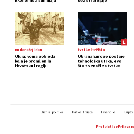
Ekonomisti sumnjaju
bez strategije
na današnji dan
tvrtke i tržišta
Oluja: vojna pobjeda
Obrana Europe postaje
koja je promijenila
tehnološka utrka, evo
Hrvatsku i regiju
što to znači za tvrtke
Biznis i politika
Tvrtke i tržišta
Financije
Kripto
Pretplati se
Prijava 