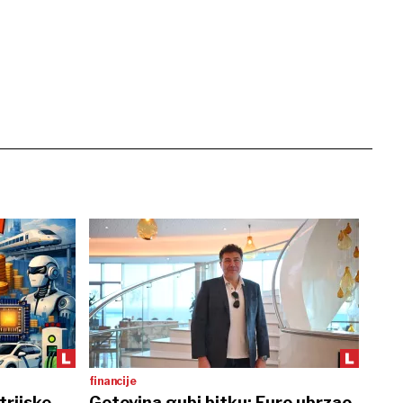
financije
trijske
Gotovina gubi bitku: Euro ubrzao