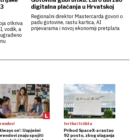
 3
digitalna plaćanja u Hrvatskoj
Regionalni direktor Mastercarda govori o
padu gotovine, rastu kartica, AI
oja otkriva
prijevarama i novoj ekonomiji pretplata
, vodik, a
t ugrađeno
anu
trendovi
tvrtke i tržišta
Always on': Uspješni
Prihod SpaceX-a rastao
brendovi znaju spojiti
92 posto, zbog ulaganja