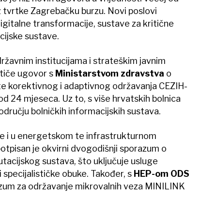
u iz tvrtke Zagrebačku burzu. Novi poslovi
igitalne transformacije, sustave za kritične
ijske sustave.
državnim institucijama i strateškim javnim
tiče ugovor s
Ministarstvom zdravstva
o
 te korektivnog i adaptivnog održavanja CEZIH-
d 24 mjeseca. Uz to, s više hrvatskih bolnica
odručju bolničkih informacijskih sustava.
e i u energetskom te infrastrukturnom
otpisan je okvirni dvogodišnji sporazum o
tacijskog sustava, što uključuje usluge
i specijalističke obuke. Također, s
HEP-om ODS
razum za održavanje mikrovalnih veza MINILINK