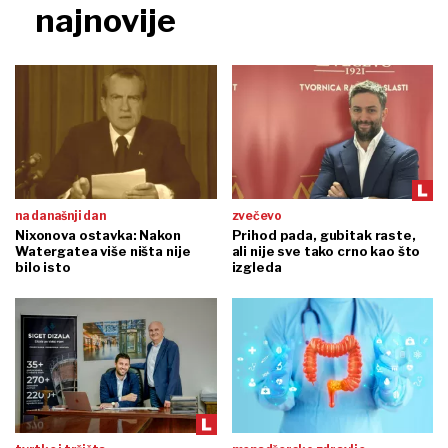
najnovije
na današnji dan
zvečevo
Nixonova ostavka: Nakon
Prihod pada, gubitak raste,
Watergatea više ništa nije
ali nije sve tako crno kao što
bilo isto
izgleda