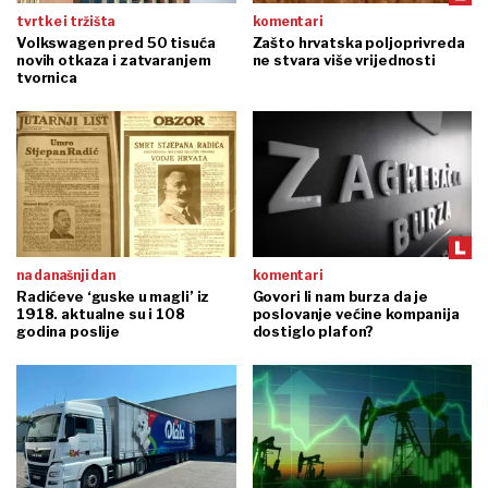
tvrtke i tržišta
komentari
Volkswagen pred 50 tisuća
Zašto hrvatska poljoprivreda
novih otkaza i zatvaranjem
ne stvara više vrijednosti
tvornica
na današnji dan
komentari
Radićeve ‘guske u magli’ iz
Govori li nam burza da je
1918. aktualne su i 108
poslovanje većine kompanija
godina poslije
dostiglo plafon?