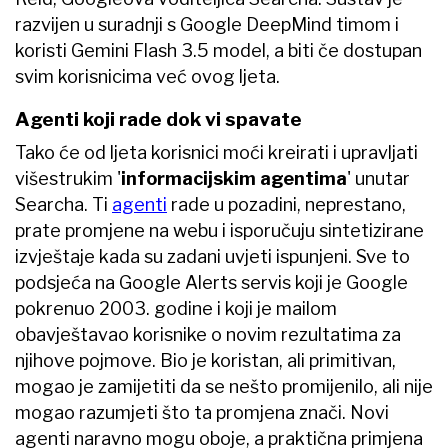
razvijen u suradnji s Google DeepMind timom i
koristi Gemini Flash 3.5 model, a biti če dostupan
svim korisnicima već ovog ljeta.
Agenti koji rade dok vi spavate
Tako će od ljeta korisnici moći kreirati i upravljati
višestrukim '
informacijskim agentima
' unutar
Searcha. Ti
agenti
rade u pozadini, neprestano,
prate promjene na webu i isporučuju sintetizirane
izvještaje kada su zadani uvjeti ispunjeni. Sve to
podsjeća na Google Alerts servis koji je Google
pokrenuo 2003. godine i koji je mailom
obavještavao korisnike o novim rezultatima za
njihove pojmove. Bio je koristan, ali primitivan,
mogao je zamijetiti da se nešto promijenilo, ali nije
mogao razumjeti što ta promjena znači. Novi
agenti naravno mogu oboje, a praktična primjena