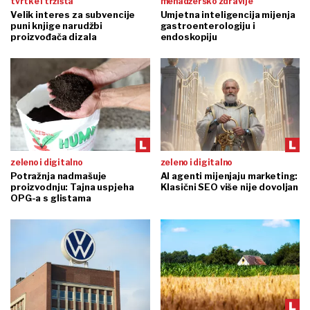
tvrtke i tržišta
menadžersko zdravlje
Velik interes za subvencije
Umjetna inteligencija mijenja
puni knjige narudžbi
gastroenterologiju i
proizvođača dizala
endoskopiju
zeleno i digitalno
zeleno i digitalno
Potražnja nadmašuje
AI agenti mijenjaju marketing:
proizvodnju: Tajna uspjeha
Klasični SEO više nije dovoljan
OPG-a s glistama