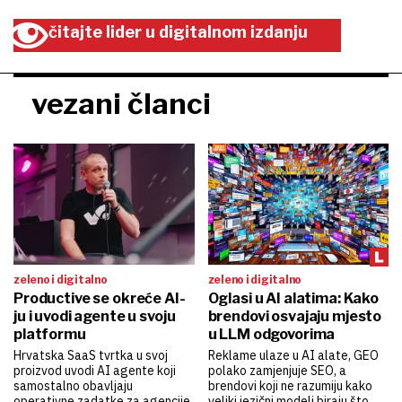
čitajte lider u digitalnom izdanju
vezani članci
zeleno i digitalno
zeleno i digitalno
Productive se okreće AI-
Oglasi u AI alatima: Kako
ju i uvodi agente u svoju
brendovi osvajaju mjesto
platformu
u LLM odgovorima
Hrvatska SaaS tvrtka u svoj
Reklame ulaze u AI alate, GEO
proizvod uvodi AI agente koji
polako zamjenjuje SEO, a
samostalno obavljaju
brendovi koji ne razumiju kako
operativne zadatke za agencije
veliki jezični modeli biraju što