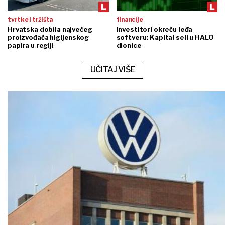
tvrtke i tržišta
financije
Hrvatska dobila najvećeg
Investitori okreću leđa
proizvođača higijenskog
softveru: Kapital seli u HALO
papira u regiji
dionice
UČITAJ VIŠE