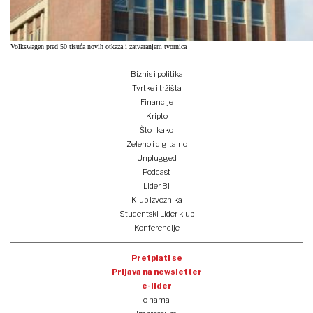
Volkswagen pred 50 tisuća novih otkaza i zatvaranjem tvornica
Biznis i politika
Tvrtke i tržišta
Financije
Kripto
Što i kako
Zeleno i digitalno
Unplugged
Podcast
Lider BI
Klub izvoznika
Studentski Lider klub
Konferencije
Pretplati se
Prijava na newsletter
e-lider
o nama