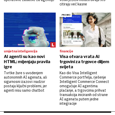
citiraju već kasne
umjetna inteligencija
financije
AI agenti su kao novi
Visa otvara vrata AI
HTML: mijenjaju pravila
trgovini za trgovce diljem
igre
svijeta
Tvrtke žure s uvođenjem
Kao dio Visa Intelligent
autonomnih AI agenata, ali
Commerce portfelja, rješenje
sigurnosni izazovi i nadzor
Intelligent Commerce Connect
postaju ključni problemi, jer
omogućuje AI agentima
agenti nisu samo chatbot
plaćanje, a trgovcima prihvat
transakcija iniciranih od strane
AI agenata putem jedne
integracije