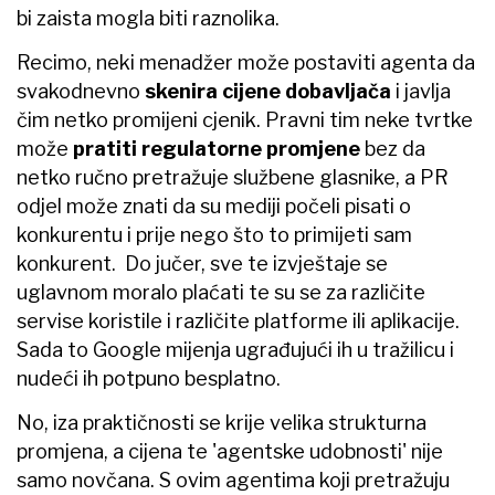
bi zaista mogla biti raznolika.
Recimo, neki menadžer može postaviti agenta da
svakodnevno
skenira cijene dobavljača
i javlja
čim netko promijeni cjenik. Pravni tim neke tvrtke
može
pratiti regulatorne promjene
bez da
netko ručno pretražuje službene glasnike, a PR
odjel može znati da su mediji počeli pisati o
konkurentu i prije nego što to primijeti sam
konkurent. Do jučer, sve te izvještaje se
uglavnom moralo plaćati te su se za različite
servise koristile i različite platforme ili aplikacije.
Sada to Google mijenja ugrađujući ih u tražilicu i
nudeći ih potpuno besplatno.
No, iza praktičnosti se krije velika strukturna
promjena, a cijena te 'agentske udobnosti' nije
samo novčana. S ovim agentima koji pretražuju