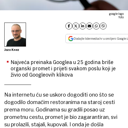
google logo
foto
Dodajte lidermedia.hr u omiljeni Google i
Jozo Knez
Najveća preinaka Googlea u 25 godina briše
organski promet i prijeti svakom poslu koji je
živio od Googleovih klikova
Na internetu ću se uskoro dogoditi ono što se
dogodilo domaćim restoranima na staroj cesti
prema moru. Godinama su gradili posao uz
prometnu cestu, promet je bio zagarantiran, svi
su prolazili, stajali, kupovali. I onda je došla