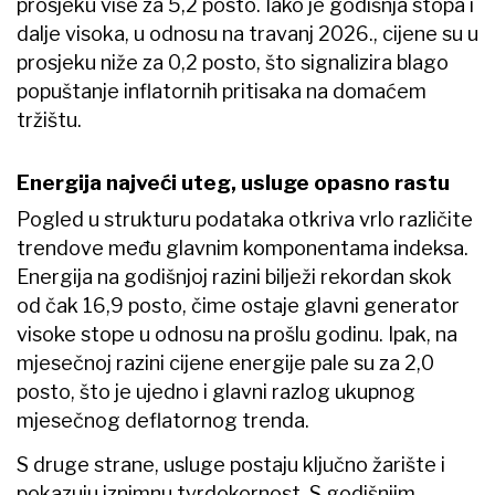
prosjeku više za 5,2 posto. Iako je godišnja stopa i
dalje visoka, u odnosu na travanj 2026., cijene su u
prosjeku niže za 0,2 posto, što signalizira blago
popuštanje inflatornih pritisaka na domaćem
tržištu.
Energija najveći uteg, usluge opasno rastu
Pogled u strukturu podataka otkriva vrlo različite
trendove među glavnim komponentama indeksa.
Energija na godišnjoj razini bilježi rekordan skok
od čak 16,9 posto, čime ostaje glavni generator
visoke stope u odnosu na prošlu godinu. Ipak, na
mjesečnoj razini cijene energije pale su za 2,0
posto, što je ujedno i glavni razlog ukupnog
mjesečnog deflatornog trenda.
S druge strane, usluge postaju ključno žarište i
pokazuju iznimnu tvrdokornost. S godišnjim