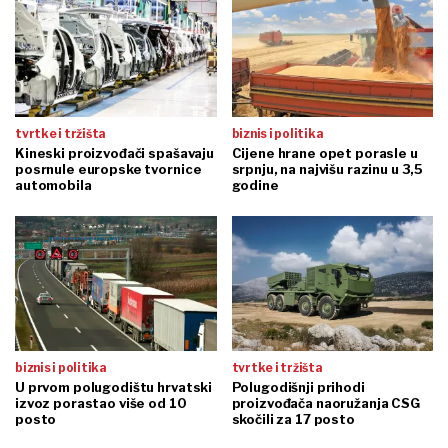
tvrtke i tržišta
biznis i politika
Kineski proizvođači spašavaju
Cijene hrane opet porasle u
posrnule europske tvornice
srpnju, na najvišu razinu u 3,5
automobila
godine
biznis i politika
tvrtke i tržišta
U prvom polugodištu hrvatski
Polugodišnji prihodi
izvoz porastao više od 10
proizvođača naoružanja CSG
posto
skočili za 17 posto