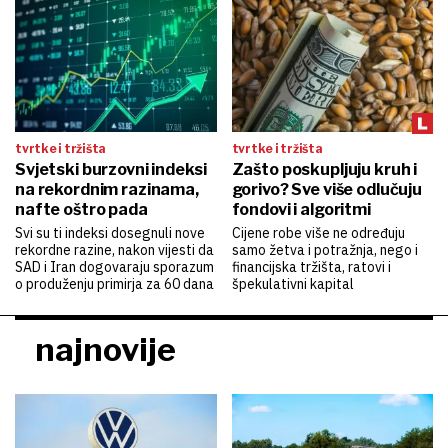
tvrtke i tržišta
tvrtke i tržišta
Svjetski burzovni indeksi
Zašto poskupljuju kruh i
na rekordnim razinama,
gorivo? Sve više odlučuju
nafte oštro pada
fondovi i algoritmi
Svi su ti indeksi dosegnuli nove
Cijene robe više ne određuju
rekordne razine, nakon vijesti da
samo žetva i potražnja, nego i
SAD i Iran dogovaraju sporazum
financijska tržišta, ratovi i
o produženju primirja za 60 dana
špekulativni kapital
najnovije