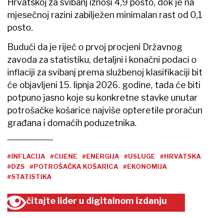
Hrvatskoj za svibanj iznosi 4,9 posto, dok je na
mjesečnoj razini zabilježen minimalan rast od 0,1
posto.
Budući da je riječ o prvoj procjeni Državnog
zavoda za statistiku, detaljni i konačni podaci o
inflaciji za svibanj prema službenoj klasifikaciji bit
će objavljeni 15. lipnja 2026. godine, tada će biti
potpuno jasno koje su konkretne stavke unutar
potrošačke košarice najviše opteretile proračun
građana i domaćih poduzetnika.
#INFLACIJA
#CIJENE
#ENERGIJA
#USLUGE
#HRVATSKA
#DZS
#POTROŠAČKA KOŠARICA
#EKONOMIJA
#STATISTIKA
čitajte lider u digitalnom izdanju