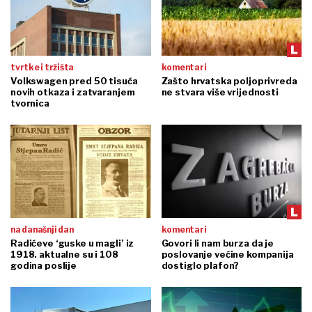
tvrtke i tržišta
komentari
Volkswagen pred 50 tisuća
Zašto hrvatska poljoprivreda
novih otkaza i zatvaranjem
ne stvara više vrijednosti
tvornica
na današnji dan
komentari
Radićeve ‘guske u magli’ iz
Govori li nam burza da je
1918. aktualne su i 108
poslovanje većine kompanija
godina poslije
dostiglo plafon?