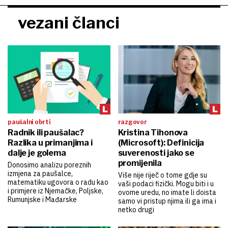
vezani članci
paušalni obrti
razgovor
Radnik ili paušalac?
Kristina Tihonova
Razlika u primanjima i
(Microsoft): Definicija
dalje je golema
suverenosti jako se
promijenila
Donosimo analizu poreznih
izmjena za paušalce,
Više nije riječ o tome gdje su
matematiku ugovora o radu kao
vaši podaci fizički. Mogu biti i u
i primjere iz Njemačke, Poljske,
ovome uredu, no imate li doista
Rumunjske i Mađarske
samo vi pristup njima ili ga ima i
netko drugi