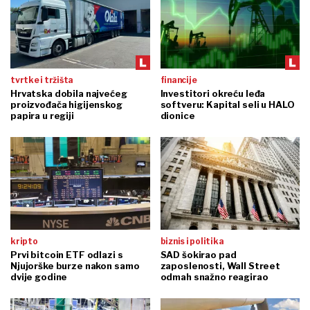
tvrtke i tržišta
financije
Hrvatska dobila najvećeg
Investitori okreću leđa
proizvođača higijenskog
softveru: Kapital seli u HALO
papira u regiji
dionice
kripto
biznis i politika
Prvi bitcoin ETF odlazi s
SAD šokirao pad
Njujorške burze nakon samo
zaposlenosti, Wall Street
dvije godine
odmah snažno reagirao