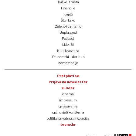
Tvrtke i tržišta
Financije
Kripto
Što i kako
Zeleno i digitalno
Unplugged
Podcast
Lider BI
Klub izvoznika
Studentski Lider klub
Konferencije
Pretplati se
Prijava na newsletter
e-lider
o nama
impressum
oglašavanje
opći uvjeti korištenja
politika privatnosti i kolačića
tocno.hr