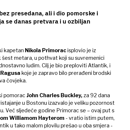
 bez presedana, ali i dio pomorske i
ja se danas pretvara i u ozbiljan
ki kapetan
Nikola Primorac
isplovio je iz
ek šest metara, u pothvat koji su suvremenici
ostavno ludim. Cilj je bio preploviti Atlantik, i
f Ragusa
koje je zapravo bilo prerađeni brodski
a čovjeka.
ski pomorac
John Charles Buckley,
za 92 dana
ristajanje u Bostonu izazvalo je veliku pozornost
u. Već sljedeće godine Primorac se – ovaj put s
dom Williamom Hayterom
- vratio istim putem,
lantik u tako malom plovilu prešao u oba smjera -