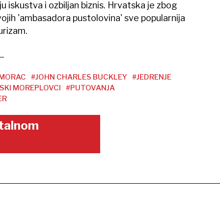
ju iskustva i ozbiljan biznis. Hrvatska je zbog
svojih 'ambasadora pustolovina' sve popularnija
turizam.
IMORAC
#JOHN CHARLES BUCKLEY
#JEDRENJE
SKI MOREPLOVCI
#PUTOVANJA
ER
gitalnom