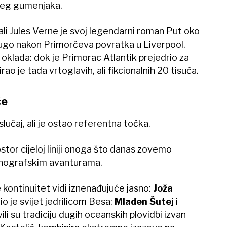
ćeg gumenjaka.
, ali Jules Verne je svoj legendarni roman Put oko
dugo nakon Primorčeva povratka u Liverpool.
 oklada: dok je Primorac Atlantik prejedrio za
rao je tada vrtoglavih, ali fikcionalnih 20 tisuća.
če
lučaj, ali je ostao referentna točka.
tor cijeloj liniji onoga što danas zovemo
nografskim avanturama.
 kontinuitet vidi iznenađujuće jasno:
Joža
io je svijet jedrilicom Besa;
Mladen Šutej
i
li su tradiciju dugih oceanskih plovidbi izvan