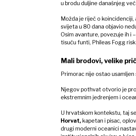
u brodu duljine današnjeg ve
Možda je riječ o koincidenciji
svijeta u 80 dana objavio ne
Osim avanture, povezuje ih i –
tisuću funti, Phileas Fogg riski
Mali brodovi, velike pri
Primorac nije ostao usamljen s
Njegov pothvat otvorio je pros
ekstremnim jedrenjem i ocea
U hrvatskom kontekstu, taj se
Horvat,
kapetan i pisac, oplov
drugi moderni oceanici nastavi