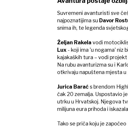
Avantura postaje ozbilj
Suvremeni avanturisti sve češ
najpoznatijima su
Davor Rost
snima ih, te legenda svjetsko
Željan Rakela
vodi motociklist
Lux
- koji ima 'u nogama' niz bi
kajakaških tura – vodi projekt 
Na rubu avanturizma su i Karlo 
otkrivaju napuštena mjesta u 
Jurica Barać
s brendom Highla
čak 20 zemalja. Uspostavio je
utrku u Hrvatskoj. Njegova t
milijuna eura prihoda i iskaza
Tako se priča koju je započeo