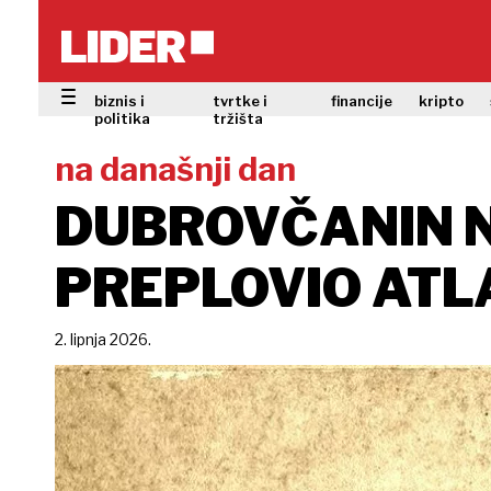
biznis i
tvrtke i
financije
kripto
politika
tržišta
na današnji dan
DUBROVČANIN N
PREPLOVIO ATLA
2. lipnja 2026.