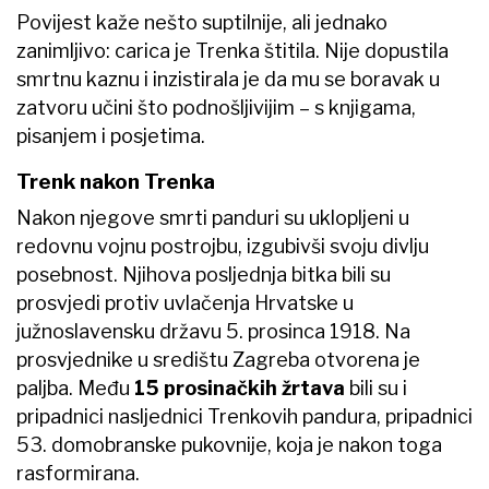
Povijest kaže nešto suptilnije, ali jednako
zanimljivo: carica je Trenka štitila. Nije dopustila
smrtnu kaznu i inzistirala je da mu se boravak u
zatvoru učini što podnošljivijim – s knjigama,
pisanjem i posjetima.
Trenk nakon Trenka
Nakon njegove smrti panduri su uklopljeni u
redovnu vojnu postrojbu, izgubivši svoju divlju
posebnost. Njihova posljednja bitka bili su
prosvjedi protiv uvlačenja Hrvatske u
južnoslavensku državu 5. prosinca 1918. Na
prosvjednike u središtu Zagreba otvorena je
paljba. Među
15 prosinačkih žrtava
bili su i
pripadnici nasljednici Trenkovih pandura, pripadnici
53. domobranske pukovnije, koja je nakon toga
rasformirana.