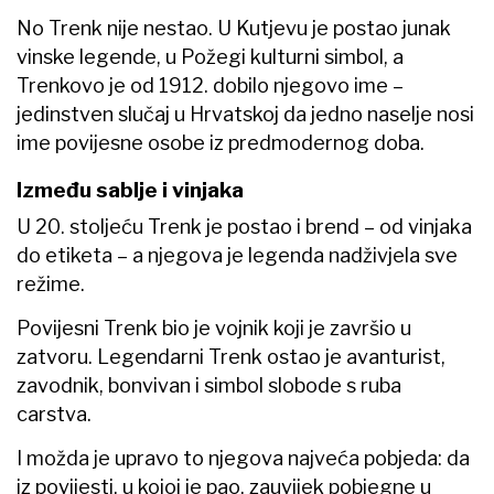
No Trenk nije nestao. U Kutjevu je postao junak
vinske legende, u Požegi kulturni simbol, a
Trenkovo je od 1912. dobilo njegovo ime –
jedinstven slučaj u Hrvatskoj da jedno naselje nosi
ime povijesne osobe iz predmodernog doba.
Između sablje i vinjaka
U 20. stoljeću Trenk je postao i brend – od vinjaka
do etiketa – a njegova je legenda nadživjela sve
režime.
Povijesni Trenk bio je vojnik koji je završio u
zatvoru. Legendarni Trenk ostao je avanturist,
zavodnik, bonvivan i simbol slobode s ruba
carstva.
I možda je upravo to njegova najveća pobjeda: da
iz povijesti, u kojoj je pao, zauvijek pobjegne u