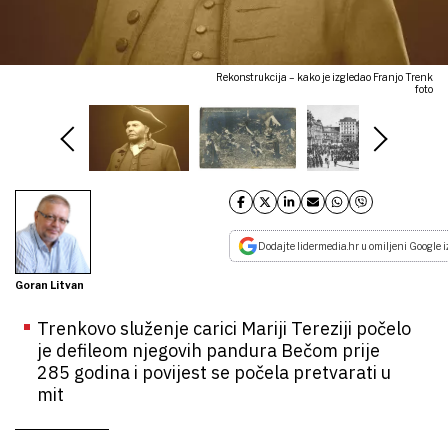
Rekonstrukcija – kako je izgledao Franjo Trenk
foto
Dodajte lidermedia.hr u omiljeni Google i
Goran Litvan
Trenkovo služenje carici Mariji Tereziji počelo
je defileom njegovih pandura Bečom prije
285 godina i povijest se počela pretvarati u
mit