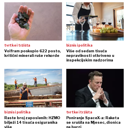
tvrtke i tržišta
biznis i politika
Volfram poskupio 622 posto,
Više od sedam tisuća
kritični minerali ruše rekorde
nepravilnosti otkriveno u
inspekcijskim nadzorima
biznis i politika
tvrtke i tržišta
Raste broj zaposlenih: HZMO
Poniranje SpaceX-a: Raketa
bilježi 14 tisuća osiguranika
se srušila na Mjesec, dionica
više
na burzi