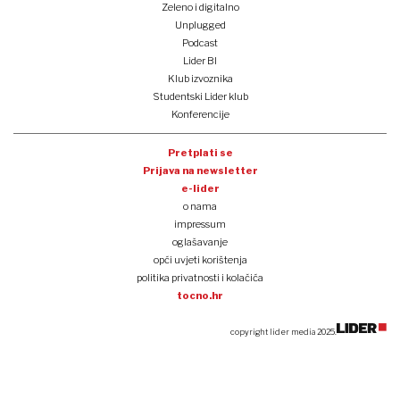
Zeleno i digitalno
Unplugged
Podcast
Lider BI
Klub izvoznika
Studentski Lider klub
Konferencije
Pretplati se
Prijava na newsletter
e-lider
o nama
impressum
oglašavanje
opći uvjeti korištenja
politika privatnosti i kolačića
tocno.hr
copyright lider media 2025.