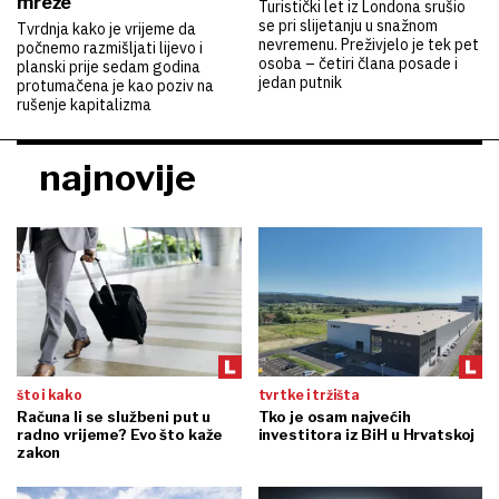
mreže
Turistički let iz Londona srušio
se pri slijetanju u snažnom
Tvrdnja kako je vrijeme da
nevremenu. Preživjelo je tek pet
počnemo razmišljati lijevo i
osoba – četiri člana posade i
planski prije sedam godina
jedan putnik
protumačena je kao poziv na
rušenje kapitalizma
najnovije
što i kako
tvrtke i tržišta
Računa li se službeni put u
Tko je osam najvećih
radno vrijeme? Evo što kaže
investitora iz BiH u Hrvatskoj
zakon