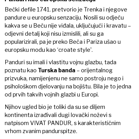
Bečki defile 1741. pretvorio je Trenka i njegove
pandure u europsku senzaciju. Nosili su odjeću
kakva se u Beču nije viđala, uključujući i kravatu –
odjevni detalj koji nisu izmislili, ali su ga
popularizirali, pa je preko Beča i Pariza ušao u
europsku modu kao ‘croate style'.
Panduri su imali i vlastitu vojnu glazbu, tada
poznatu kao
Turska banda
– orijentalnog
prizvuka, namijenjenu ne samo postroju nego i
psihološkom djelovanju na bojištu. Bila je to jedna
od prvih takvih vojnih glazbi u Europi.
Njihov ugled bio je toliki da su se diljem
kontinenta izrađivali dugi lovački noževi s
natpisom VIVAT PANDUR, s karakterističnim
vrhom zvanim pandurspitze.