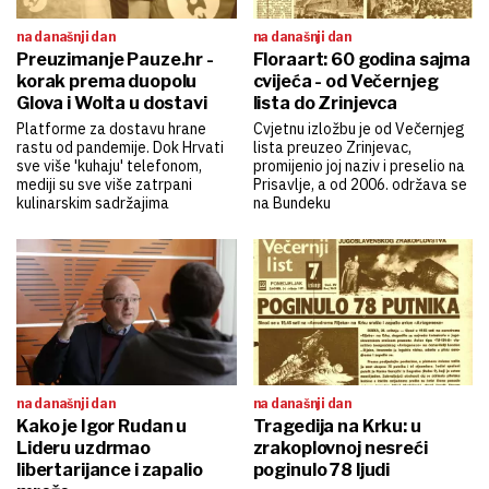
na današnji dan
na današnji dan
Preuzimanje Pauze.hr -
Floraart: 60 godina sajma
korak prema duopolu
cvijeća - od Večernjeg
Glova i Wolta u dostavi
lista do Zrinjevca
Platforme za dostavu hrane
Cvjetnu izložbu je od Večernjeg
rastu od pandemije. Dok Hrvati
lista preuzeo Zrinjevac,
sve više 'kuhaju' telefonom,
promijenio joj naziv i preselio na
mediji su sve više zatrpani
Prisavlje, a od 2006. održava se
kulinarskim sadržajima
na Bundeku
na današnji dan
na današnji dan
Kako je Igor Rudan u
Tragedija na Krku: u
Lideru uzdrmao
zrakoplovnoj nesreći
libertarijance i zapalio
poginulo 78 ljudi