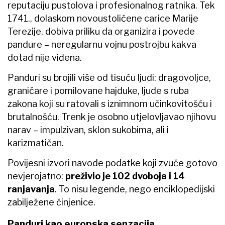
reputaciju pustolova i profesionalnog ratnika. Tek
1741., dolaskom novoustoličene carice Marije
Terezije, dobiva priliku da organizira i povede
pandure – neregularnu vojnu postrojbu kakva
dotad nije viđena.
Panduri su brojili više od tisuću ljudi: dragovoljce,
graničare i pomilovane hajduke, ljude s ruba
zakona koji su ratovali s iznimnom učinkovitošću i
brutalnošću. Trenk je osobno utjelovljavao njihovu
narav – impulzivan, sklon sukobima, ali i
karizmatičan.
Povijesni izvori navode podatke koji zvuče gotovo
nevjerojatno:
preživio je 102 dvoboja i 14
ranjavanja
. To nisu legende, nego enciklopedijski
zabilježene činjenice.
Panduri kao europska senzacija