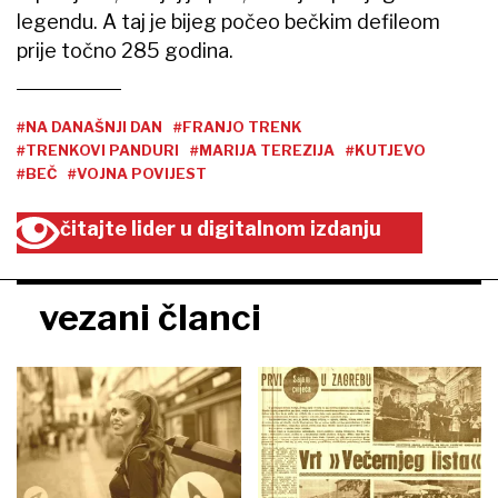
legendu. A taj je bijeg počeo bečkim defileom
prije točno 285 godina.
#NA DANAŠNJI DAN
#FRANJO TRENK
#TRENKOVI PANDURI
#MARIJA TEREZIJA
#KUTJEVO
#BEČ
#VOJNA POVIJEST
čitajte lider u digitalnom izdanju
vezani članci