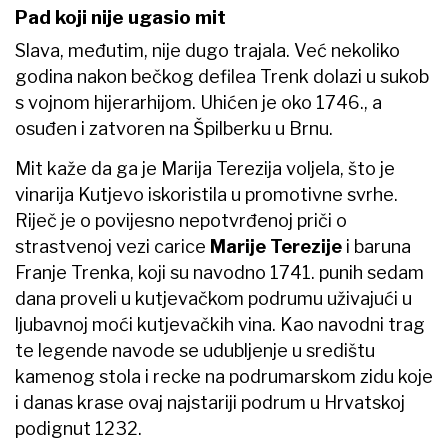
Pad koji nije ugasio mit
Slava, međutim, nije dugo trajala. Već nekoliko
godina nakon bečkog defilea Trenk dolazi u sukob
s vojnom hijerarhijom. Uhićen je oko 1746., a
osuđen i zatvoren na Špilberku u Brnu.
Mit kaže da ga je Marija Terezija voljela, što je
vinarija Kutjevo iskoristila u promotivne svrhe.
Riječ je o povijesno nepotvrđenoj priči o
strastvenoj vezi carice
Marije Terezije
i baruna
Franje Trenka, koji su navodno 1741. punih sedam
dana proveli u kutjevačkom podrumu uživajući u
ljubavnoj moći kutjevačkih vina. Kao navodni trag
te legende navode se udubljenje u središtu
kamenog stola i recke na podrumarskom zidu koje
i danas krase ovaj najstariji podrum u Hrvatskoj
podignut 1232.