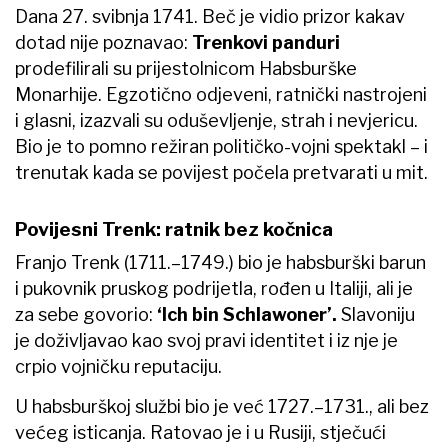
Dana 27. svibnja 1741. Beč je vidio prizor kakav
dotad nije poznavao:
Trenkovi panduri
prodefilirali su prijestolnicom Habsburške
Monarhije. Egzotično odjeveni, ratnički nastrojeni
i glasni, izazvali su oduševljenje, strah i nevjericu.
Bio je to pomno režiran političko-vojni spektakl – i
trenutak kada se povijest počela pretvarati u mit.
Povijesni Trenk: ratnik bez kočnica
Franjo Trenk (1711.–1749.) bio je habsburški barun
i pukovnik pruskog podrijetla, rođen u Italiji, ali je
za sebe govorio:
‘Ich bin Schlawoner’.
Slavoniju
je doživljavao kao svoj pravi identitet i iz nje je
crpio vojničku reputaciju.
U habsburškoj službi bio je već 1727.–1731., ali bez
većeg isticanja. Ratovao je i u Rusiji, stječući