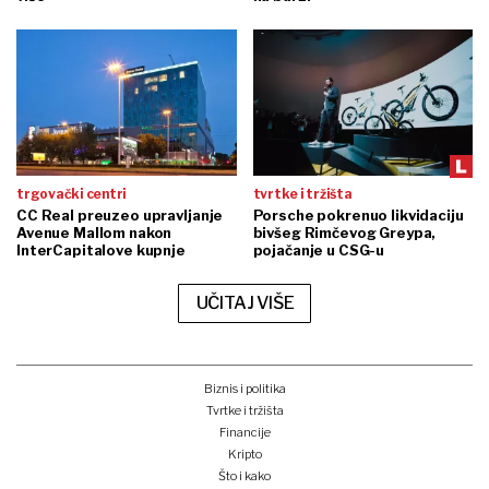
trgovački centri
tvrtke i tržišta
CC Real preuzeo upravljanje
Porsche pokrenuo likvidaciju
Avenue Mallom nakon
bivšeg Rimčevog Greypa,
InterCapitalove kupnje
pojačanje u CSG-u
UČITAJ VIŠE
Biznis i politika
Tvrtke i tržišta
Financije
Kripto
Što i kako