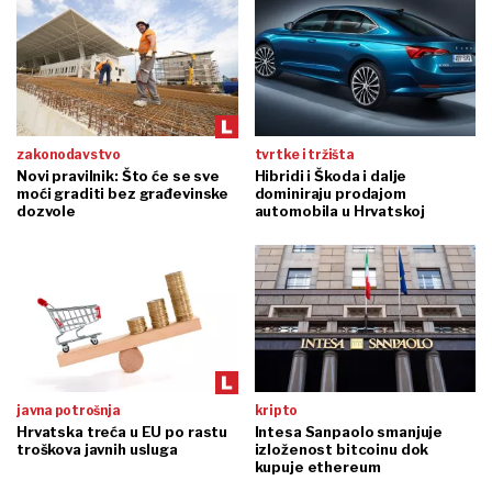
zakonodavstvo
tvrtke i tržišta
Novi pravilnik: Što će se sve
Hibridi i Škoda i dalje
moći graditi bez građevinske
dominiraju prodajom
dozvole
automobila u Hrvatskoj
javna potrošnja
kripto
Hrvatska treća u EU po rastu
Intesa Sanpaolo smanjuje
troškova javnih usluga
izloženost bitcoinu dok
kupuje ethereum