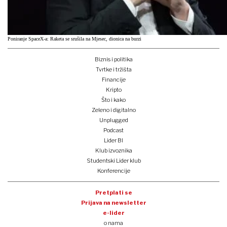
Poniranje SpaceX-a: Raketa se srušila na Mjesec, dionica na burzi
Biznis i politika
Tvrtke i tržišta
Financije
Kripto
Što i kako
Zeleno i digitalno
Unplugged
Podcast
Lider BI
Klub izvoznika
Studentski Lider klub
Konferencije
Pretplati se
Prijava na newsletter
e-lider
o nama