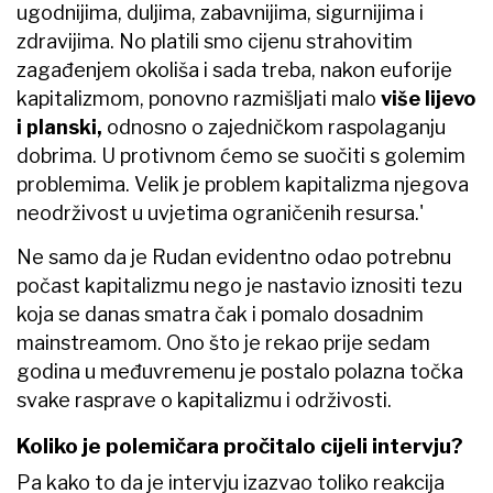
ugodnijima, duljima, zabavnijima, sigurnijima i
zdravijima. No platili smo cijenu strahovitim
zagađenjem okoliša i sada treba, nakon euforije
kapitalizmom, ponovno razmišljati malo
više lijevo
i planski,
odnosno o zajedničkom raspolaganju
dobrima. U protivnom ćemo se suočiti s golemim
problemima. Velik je problem kapitalizma njegova
neodrživost u uvjetima ograničenih resursa.'
Ne samo da je Rudan evidentno odao potrebnu
počast kapitalizmu nego je nastavio iznositi tezu
koja se danas smatra čak i pomalo dosadnim
mainstreamom. Ono što je rekao prije sedam
godina u međuvremenu je postalo polazna točka
svake rasprave o kapitalizmu i održivosti.
Koliko je polemičara pročitalo cijeli intervju?
Pa kako to da je intervju izazvao toliko reakcija