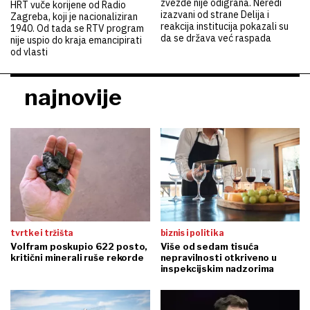
zvezde nije odigrana. Neredi
HRT vuče korijene od Radio
izazvani od strane Delija i
Zagreba, koji je nacionaliziran
reakcija institucija pokazali su
1940. Od tada se RTV program
da se država već raspada
nije uspio do kraja emancipirati
od vlasti
najnovije
tvrtke i tržišta
biznis i politika
Volfram poskupio 622 posto,
Više od sedam tisuća
kritični minerali ruše rekorde
nepravilnosti otkriveno u
inspekcijskim nadzorima