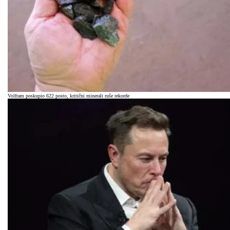
Volfram poskupio 622 posto, kritični minerali ruše rekorde