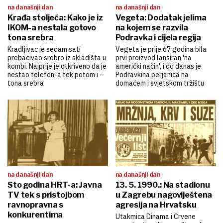
na današnji dan
na današnji dan
Krađa stoljeća: Kako je iz
Vegeta: Dodatak jelima
IKOM-a nestala gotovo
na kojem se razvila
tona srebra
Podravka i cijela regija
Kradljivac je sedam sati
Vegeta je prije 67 godina bila
prebacivao srebro iz skladišta u
prvi proizvod lansiran 'na
kombi. Najprije je otkriveno da je
američki način', i do danas je
nestao telefon, a tek potom i –
Podravkina perjanica na
tona srebra
domaćem i svjetskom tržištu
na današnji dan
na današnji dan
Sto godina HRT-a: Javna
13. 5. 1990.: Na stadionu
TV tek s pristojbom
u Zagrebu nagoviještena
ravnopravna s
agresija na Hrvatsku
konkurentima
Utakmica Dinama i Crvene