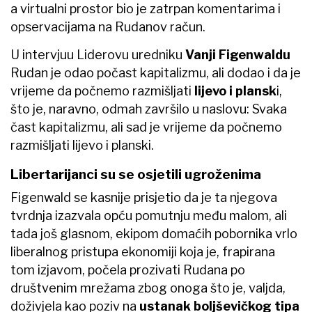
a virtualni prostor bio je zatrpan komentarima i
opservacijama na Rudanov račun.
U intervjuu Liderovu uredniku
Vanji Figenwaldu
Rudan je odao počast kapitalizmu, ali dodao i da je
vrijeme da počnemo razmišljati
lijevo i plansk
i,
što je, naravno, odmah završilo u naslovu: Svaka
čast kapitalizmu, ali sad je vrijeme da počnemo
razmišljati lijevo i planski.
Libertarijanci su se osjetili ugroženima
Figenwald se kasnije prisjetio da je ta njegova
tvrdnja izazvala opću pomutnju među malom, ali
tada još glasnom, ekipom domaćih pobornika vrlo
liberalnog pristupa ekonomiji koja je, frapirana
tom izjavom, počela prozivati Rudana po
društvenim mrežama zbog onoga što je, valjda,
doživjela kao poziv na
ustanak boljševičkog tipa