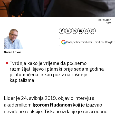
Igor Rudan
foto
Dodajte lidermedia.hr u omiljeni Google i
Goran Litvan
Tvrdnja kako je vrijeme da počnemo
razmišljati lijevo i planski prije sedam godina
protumačena je kao poziv na rušenje
kapitalizma
Lider je 24. svibnja 2019. objavio intervju s
akademikom
Igorom Rudanom
koji je izazvao
neviđene reakcije. Tiskano izdanje je rasprodano,