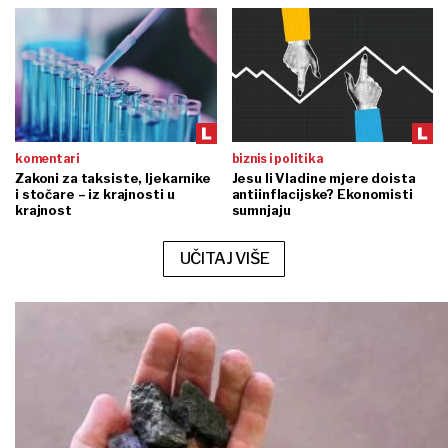
komentari
biznis i politika
Zakoni za taksiste, ljekarnike
Jesu li Vladine mjere doista
i stočare – iz krajnosti u
antiinflacijske? Ekonomisti
krajnost
sumnjaju
UČITAJ VIŠE