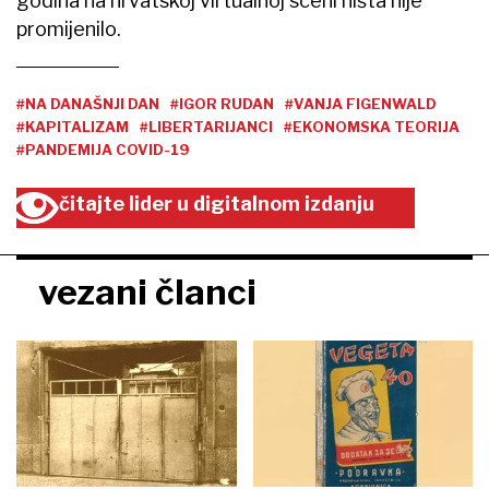
godina na hrvatskoj virtualnoj sceni ništa nije
promijenilo.
#NA DANAŠNJI DAN
#IGOR RUDAN
#VANJA FIGENWALD
#KAPITALIZAM
#LIBERTARIJANCI
#EKONOMSKA TEORIJA
#PANDEMIJA COVID-19
čitajte lider u digitalnom izdanju
vezani članci