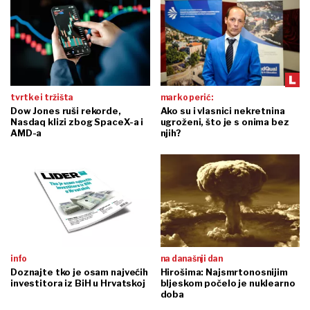
tvrtke i tržišta
marko perić:
Dow Jones ruši rekorde,
Ako su i vlasnici nekretnina
Nasdaq klizi zbog SpaceX-a i
ugroženi, što je s onima bez
AMD-a
njih?
info
na današnji dan
Doznajte tko je osam najvećih
Hirošima: Najsmrtonosnijim
investitora iz BiH u Hrvatskoj
bljeskom počelo je nuklearno
doba