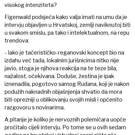
visokog intenziteta?
Figenwald podsjeća kako valja imati na umu da je
intervju objavljen u Hrvatskoj, zemlji naviknutoj biti
u svakom smislu, pa tako i intelektualnom, na repu
trendova:
- Iako je tačerističko-reganovski koncept bio na
izdahu već tada, lokalnim jurišnicima nitko nije
javio, stoga je njihova reakcija na te teze bila,
nažalost, očekivana. Doduše, žestina je ipak
iznenadila, pogotovo samog Rudana, koji je nakon
podužih naknadnih objašnjenja shvatio da mora
biti oprezniji u oblikovanju svojih misli i općenito
razgovoru s novinarima.
A pitanje je koliko je nervoznih polemičara uopće
pročitalo cijeli intervju. Po tome se u ovih sedam