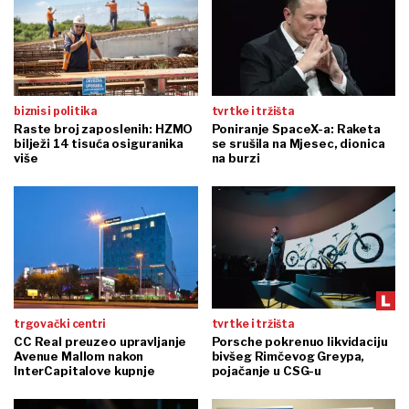
biznis i politika
tvrtke i tržišta
Raste broj zaposlenih: HZMO
Poniranje SpaceX-a: Raketa
bilježi 14 tisuća osiguranika
se srušila na Mjesec, dionica
više
na burzi
trgovački centri
tvrtke i tržišta
CC Real preuzeo upravljanje
Porsche pokrenuo likvidaciju
Avenue Mallom nakon
bivšeg Rimčevog Greypa,
InterCapitalove kupnje
pojačanje u CSG-u