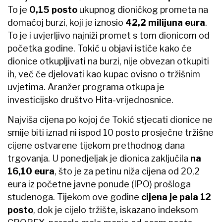
To je
0,15 posto
ukupnog dioničkog prometa na
domaćoj burzi, koji je iznosio
42,2 milijuna eura
.
To je i uvjerljivo najniži promet s tom dionicom od
početka godine. Tokić u objavi ističe kako će
dionice otkupljivati na burzi, nije obvezan otkupiti
ih, već će djelovati kao kupac ovisno o tržišnim
uvjetima. Aranžer programa otkupa je
investicijsko društvo Hita-vrijednosnice.
Najviša cijena po kojoj će Tokić stjecati dionice ne
smije biti iznad ni ispod 10 posto prosječne tržišne
cijene ostvarene tijekom prethodnog dana
trgovanja. U ponedjeljak je dionica zaključila
na
16,10 eura
, što je za petinu niža cijena od 20,2
eura iz početne javne ponude (IPO) prošloga
studenoga. Tijekom ove godine
cijena je pala 12
posto
, dok je cijelo tržište, iskazano indeksom