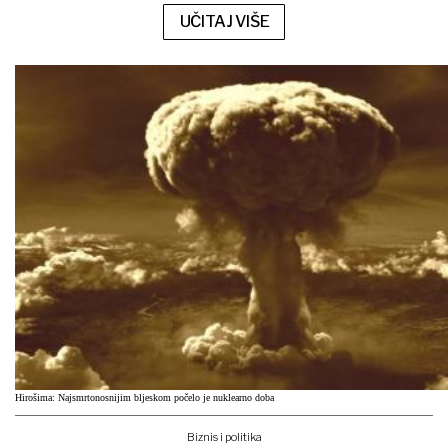
UČITAJ VIŠE
Hirošima: Najsmrtonosnijim bljeskom počelo je nuklearno doba
Biznis i politika