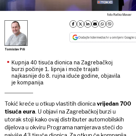
foto Ratko Mavar
Dodajte lidermedia.hr u omiljeni Google i
Tomislav Pili
Kupnja 40 tisuća dionica na Zagrebačkoj
burzi počinje 1. lipnja i može trajati
najkasnije do 8. rujna iduće godine, objavila
je kompanija
Tokić kreće u otkup vlastitih dionica
vrijedan 700
tisuća eura
. U objavi na Zagrebačkoj burzi u
utorak stoji kako ovaj distributer automobilskih
dijelova u okviru Programa namjerava steći do
najviše 43 tisuće dionica. Za otkup će kompanija