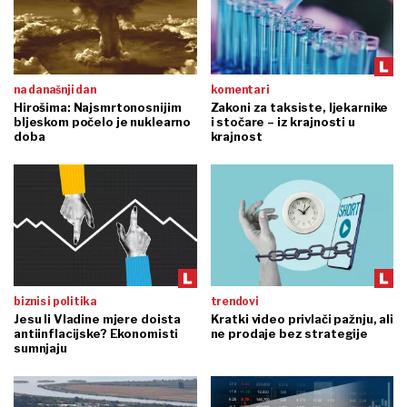
na današnji dan
komentari
Hirošima: Najsmrtonosnijim
Zakoni za taksiste, ljekarnike
bljeskom počelo je nuklearno
i stočare – iz krajnosti u
doba
krajnost
biznis i politika
trendovi
Jesu li Vladine mjere doista
Kratki video privlači pažnju, ali
antiinflacijske? Ekonomisti
ne prodaje bez strategije
sumnjaju