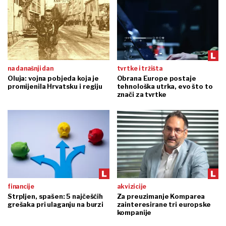
na današnji dan
tvrtke i tržišta
Oluja: vojna pobjeda koja je
Obrana Europe postaje
promijenila Hrvatsku i regiju
tehnološka utrka, evo što to
znači za tvrtke
financije
akvizicije
Strpljen, spašen: 5 najčešćih
Za preuzimanje Komparea
grešaka pri ulaganju na burzi
zainteresirane tri europske
kompanije