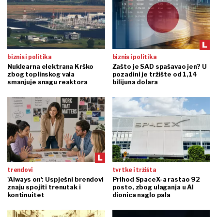
biznis i politika
biznis i politika
Nuklearna elektrana Krško
Zašto je SAD spašavao jen? U
zbog toplinskog vala
pozadini je tržište od 1,14
smanjuje snagu reaktora
bilijuna dolara
trendovi
tvrtke i tržišta
'Always on': Uspješni brendovi
Prihod SpaceX-a rastao 92
znaju spojiti trenutak i
posto, zbog ulaganja u AI
kontinuitet
dionica naglo pala