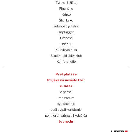
Tvrtke i tržišta
Financije
Kripto
Što i kako
Zeleno i digitalno
Unplugged
Podcast
Lider BI
Klub izvoznika
Studentski Lider klub
Konferencije
Pretplati se
Prijava na newsletter
e-lider
o nama
impressum
oglašavanje
opći uvjeti korištenja
politika privatnosti i kolačića
tocno.hr