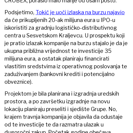
CROBEX, poraslo malo manje od osam posto.
Podsjetimo,
Tokić je uoči izlaska na burzu najavio
da će prikupljenih 20-ak milijuna eura u IPO-u
iskoristiti za gradnju logističko-distributivnog
centra u Sesvetskom Kraljevcu. U prospektu koji
je pratio izlazak kompanije na burzu stajalo je da je
ukupna približna vrijednost te investicije 35
milijuna eura, a ostatak planiraju financirati
vlastitim sredstvima iz operativnog poslovanja te
zaduživanjem (bankovni krediti i potencijalno
obveznice).
Projektom je bila planirana i izgradnja uredskih
prostora, a po završetku izgradnje na novu
lokaciju planiraju preseliti i sjedište Grupe. No,
krajem travnja kompanija je objavila da odustaje
od te investicije te da razmatra ulazak u
dugoročni zakup. Početak godine obećava