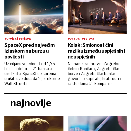
tvrtke i tržišta
tvrtke i tržišta
SpaceX pred najvećim
Kolak: Smionost čini
izlaskom na burzu u
razliku između uspješnih i
povijesti
neuspješnih
Uz ciljanu vrijednost od 1,75
Na panel raspravi u Zagrebu
bilijuna dolara i 21 banku u
čelnici Končara, Zagrebačke
sindikatu, SpaceX se sprema
burze i Zagrebačke banke
srušiti sve dosadašnje rekorde
govorili o kapitalu, hrabrosti i
Wall Streeta
rastu domaćih kompanija
najnovije