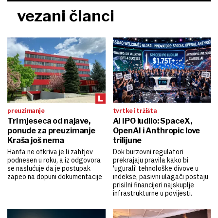
vezani članci
preuzimanje
tvrtke i tržišta
Tri mjeseca od najave,
AI IPO ludilo: SpaceX,
ponude za preuzimanje
OpenAI i Anthropic love
Kraša još nema
trilijune
Hanfa ne otkriva je li zahtjev
Dok burzovni regulatori
podnesen u roku, a iz odgovora
prekrajaju pravila kako bi
se naslućuje da je postupak
'ugurali' tehnološke divove u
zapeo na dopuni dokumentacije
indekse, pasivni ulagači postaju
prisilni financijeri najskuplje
infrastrukturne u povijesti.