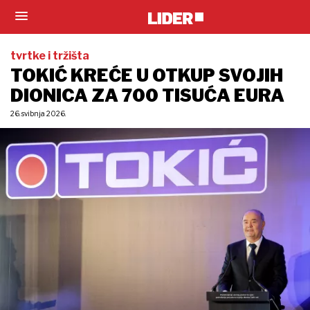
tvrtke i tržišta
TOKIĆ KREĆE U OTKUP SVOJIH
DIONICA ZA 700 TISUĆA EURA
26. svibnja 2026.