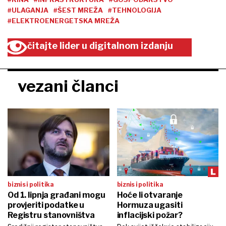
#ULAGANJA
#ŠEST MREŽA
#TEHNOLOGIJA
#ELEKTROENERGETSKA MREŽA
čitajte lider u digitalnom izdanju
vezani članci
biznis i politika
biznis i politika
Od 1. lipnja građani mogu
Hoće li otvaranje
provjeriti podatke u
Hormuza ugasiti
Registru stanovništva
inflacijski požar?