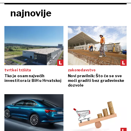
najnovije
tvrtke i tržišta
zakonodavstvo
Tko je osam najvećih
Novi pravilnik: Što će se sve
investitora iz BiH u Hrvatskoj
moći graditi bez građevinske
dozvole