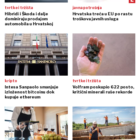
tvrtke i tržišta
javna potrošnja
Hibridi i Škoda i dalje
Hrvatska treća u EU po rastu
dominiraju prodajom
troškova javnih usluga
automobila u Hrvatskoj
kripto
tvrtke i tržišta
Intesa Sanpaolo smanjuje
Volfram poskupio 622 posto,
izloženost bitcoinu dok
kritični minerali ruše rekorde
kupuje ethereum