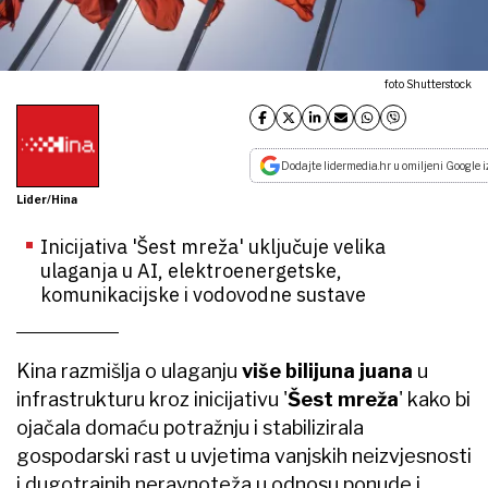
foto Shutterstock
Dodajte lidermedia.hr u omiljeni Google i
Lider/Hina
Inicijativa 'Šest mreža' uključuje velika
ulaganja u AI, elektroenergetske,
komunikacijske i vodovodne sustave
Kina razmišlja o ulaganju
više bilijuna juana
u
infrastrukturu kroz inicijativu '
Šest mreža
' kako bi
ojačala domaću potražnju i stabilizirala
gospodarski rast u uvjetima vanjskih neizvjesnosti
i dugotrajnih neravnoteža u odnosu ponude i