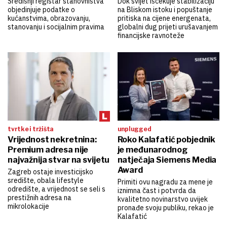
Središnji registar stanovništva
Dok svijet iščekuje stabilizaciju
objedinjuje podatke o
na Bliskom istoku i popuštanje
kućanstvima, obrazovanju,
pritiska na cijene energenata,
stanovanju i socijalnim pravima
globalni dug prijeti urušavanjem
financijske ravnoteže
tvrtke i tržišta
unplugged
Vrijednost nekretnina:
Roko Kalafatić pobjednik
Premium adresa nije
je međunarodnog
najvažnija stvar na svijetu
natječaja Siemens Media
Award
Zagreb ostaje investicijsko
središte, obala lifestyle
Primiti ovu nagradu za mene je
odredište, a vrijednost se seli s
iznimna čast i potvrda da
prestižnih adresa na
kvalitetno novinarstvo uvijek
mikrolokacije
pronađe svoju publiku, rekao je
Kalafatić