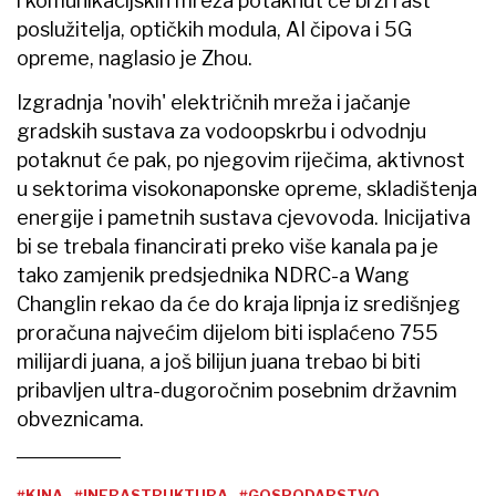
i komunikacijskih mreža potaknut će brzi rast
poslužitelja, optičkih modula, AI čipova i 5G
opreme, naglasio je Zhou.
Izgradnja 'novih' električnih mreža i jačanje
gradskih sustava za vodoopskrbu i odvodnju
potaknut će pak, po njegovim riječima, aktivnost
u sektorima visokonaponske opreme, skladištenja
energije i pametnih sustava cjevovoda. Inicijativa
bi se trebala financirati preko više kanala pa je
tako zamjenik predsjednika NDRC-a Wang
Changlin rekao da će do kraja lipnja iz središnjeg
proračuna najvećim dijelom biti isplaćeno 755
milijardi juana, a još bilijun juana trebao bi biti
pribavljen ultra-dugoročnim posebnim državnim
obveznicama.
#KINA
#INFRASTRUKTURA
#GOSPODARSTVO