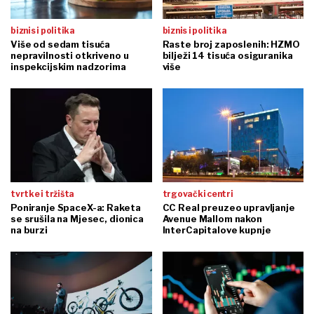
biznis i politika
biznis i politika
Više od sedam tisuća
Raste broj zaposlenih: HZMO
nepravilnosti otkriveno u
bilježi 14 tisuća osiguranika
inspekcijskim nadzorima
više
tvrtke i tržišta
trgovački centri
Poniranje SpaceX-a: Raketa
CC Real preuzeo upravljanje
se srušila na Mjesec, dionica
Avenue Mallom nakon
na burzi
InterCapitalove kupnje