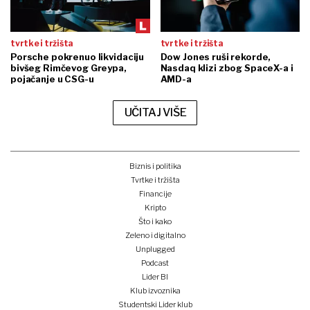
tvrtke i tržišta
tvrtke i tržišta
Porsche pokrenuo likvidaciju
Dow Jones ruši rekorde,
bivšeg Rimčevog Greypa,
Nasdaq klizi zbog SpaceX-a i
pojačanje u CSG-u
AMD-a
UČITAJ VIŠE
Biznis i politika
Tvrtke i tržišta
Financije
Kripto
Što i kako
Zeleno i digitalno
Unplugged
Podcast
Lider BI
Klub izvoznika
Studentski Lider klub