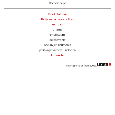
Konferencije
Pretplati se
Prijava na newsletter
e-lider
o nama
impressum
oglašavanje
opći uvjeti korištenja
politika privatnosti i kolačića
tocno.hr
copyright lider media 2025.