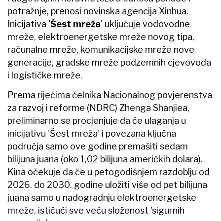
potražnje, prenosi novinska agencija Xinhua.
Inicijativa '
Šest mreža
' uključuje vodovodne
mreže, elektroenergetske mreže novog tipa,
računalne mreže, komunikacijske mreže nove
generacije, gradske mreže podzemnih cjevovoda
i logističke mreže.
Prema riječima čelnika Nacionalnog povjerenstva
za razvoj i reforme (NDRC) Zhenga Shanjiea,
preliminarno se procjenjuje da će ulaganja u
inicijativu 'Šest mreža' i povezana ključna
područja samo ove godine premašiti sedam
bilijuna juana (oko 1,02 bilijuna američkih dolara).
Kina očekuje da će u petogodišnjem razdoblju od
2026. do 2030. godine uložiti više od pet bilijuna
juana samo u nadogradnju elektroenergetske
mreže, ističući sve veću složenost 'sigurnih