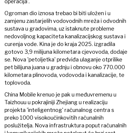
operacija'.
Ogroman dio iznosa trebao bi biti uložen i u
zamjenu zastarjelih vodovodnih mreža i odvodnih
sustava u gradovima, uz istaknute probleme
nedovoljnog kapaciteta kanalizacijskog sustava i
curenja vode. Kina je do kraja 2025. izgradila
gotovo 3,9 milijuna kilometara cjevovoda, dodaje
se. Nova 'petoljetka' predviđa ulaganje otprilike
pet bilijuna juana u gradnju i obnovu oko 770.000
kilometara plinovoda, vodovoda i kanalizacije, te
toplovoda.
China Mobile krenuo je pak u međuvremenu u
Taizhouu u pokrajiniji Zhejiang u realizaciju
projekta 'inteligentnog' računalnog centra s
preko 1000 visokoučinkovitih računalnih
poslužitelja. Nova infrastruktura poput računalnih