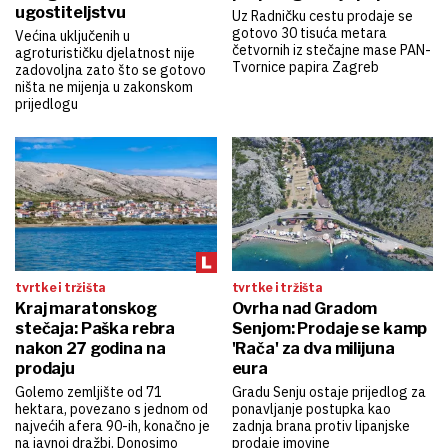
ugostiteljstvu
Uz Radničku cestu prodaje se
gotovo 30 tisuća metara
Većina uključenih u
četvornih iz stečajne mase PAN-
agroturističku djelatnost nije
Tvornice papira Zagreb
zadovoljna zato što se gotovo
ništa ne mijenja u zakonskom
prijedlogu
tvrtke i tržišta
tvrtke i tržišta
Kraj maratonskog
Ovrha nad Gradom
stečaja: Paška rebra
Senjom: Prodaje se kamp
nakon 27 godina na
'Rača' za dva milijuna
prodaju
eura
Golemo zemljište od 71
Gradu Senju ostaje prijedlog za
hektara, povezano s jednom od
ponavljanje postupka kao
najvećih afera 90-ih, konačno je
zadnja brana protiv lipanjske
na javnoj dražbi. Donosimo
prodaje imovine