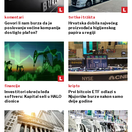
komentari
tvrtke i tržišta
Govori li nam burza da je
Hrvatska dobila najvećeg
poslovanje većine kompanija
proizvođača higijenskog
dostiglo plafon?
papira u regiji
financije
kripto
Investitori okreću leđa
Prvi bitcoin ETF odlazi s
softveru: Kapital seli u HALO
Njujorške burze nakon samo
dionice
dvije godine