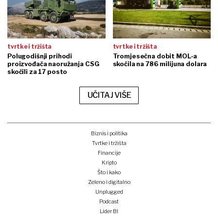
tvrtke i tržišta
tvrtke i tržišta
Polugodišnji prihodi
Tromjesečna dobit MOL-a
proizvođača naoružanja CSG
skočila na 786 milijuna dolara
skočili za 17 posto
UČITAJ VIŠE
Biznis i politika
Tvrtke i tržišta
Financije
Kripto
Što i kako
Zeleno i digitalno
Unplugged
Podcast
Lider BI