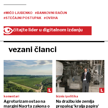
#MIĆO LJUBENKO
#BANKOVNI RAČUN
#STEČAJNI POSTUPAK
#OVRHA
čitajte lider u digitalnom izdanju
vezani članci
komentari
biznis i politika
Agroturizam ostao na
Na dražbu ide zemlja
margini Nacrta zakona o
propalog 'kralja papira'