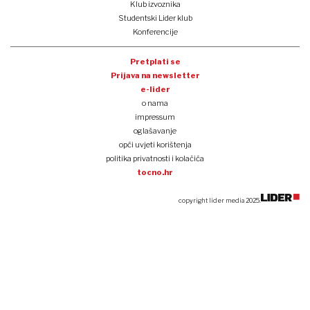
Klub izvoznika
Studentski Lider klub
Konferencije
Pretplati se
Prijava na newsletter
e-lider
o nama
impressum
oglašavanje
opći uvjeti korištenja
politika privatnosti i kolačića
tocno.hr
copyright lider media 2025.