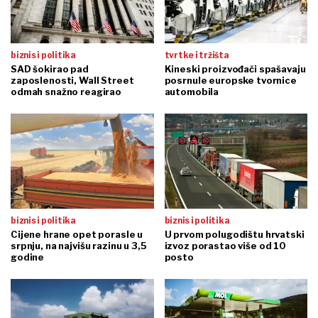
biznis i politika
tvrtke i tržišta
SAD šokirao pad
Kineski proizvođači spašavaju
zaposlenosti, Wall Street
posrnule europske tvornice
odmah snažno reagirao
automobila
biznis i politika
biznis i politika
Cijene hrane opet porasle u
U prvom polugodištu hrvatski
srpnju, na najvišu razinu u 3,5
izvoz porastao više od 10
godine
posto