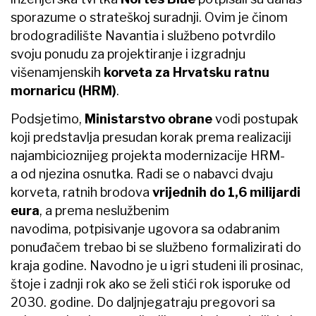
sporazume o strateškoj suradnji. Ovim je činom
brodogradilište Navantia i službeno potvrdilo
svoju ponudu za projektiranje i izgradnju
višenamjenskih
korveta za Hrvatsku ratnu
mornaricu (HRM)
.
Podsjetimo,
Ministarstvo obrane
vodi postupak
koji predstavlja presudan korak prema realizaciji
najambicioznijeg projekta modernizacije HRM-
a od njezina osnutka. Radi se o nabavci dvaju
korveta, ratnih brodova
vrijednih do 1,6 milijardi
eura
, a prema neslužbenim
navodima, potpisivanje ugovora sa odabranim
ponuđačem trebao bi se službeno formalizirati do
kraja godine. Navodno je u igri studeni ili prosinac,
štoje i zadnji rok ako se želi stići rok isporuke od
2030. godine. Do daljnjegatraju pregovori sa