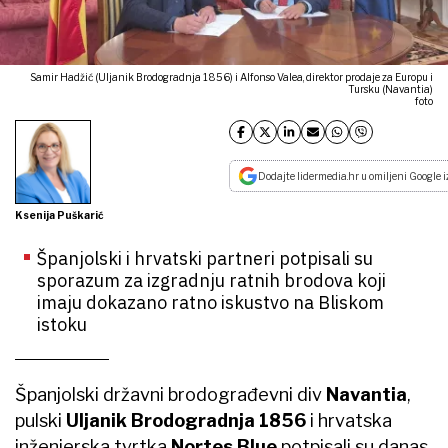
Samir Hadžić (Uljanik Brodogradnja 1856) i Alfonso Valea, direktor prodaje za Europu i
Tursku (Navantia)
foto
Dodajte lidermedia.hr u omiljeni Google i
Ksenija Puškarić
Španjolski i hrvatski partneri potpisali su
sporazum za izgradnju ratnih brodova koji
imaju dokazano ratno iskustvo na Bliskom
istoku
Španjolski državni brodograđevni div
Navantia
,
pulski
Uljanik Brodogradnja 1856
i hrvatska
inženjerska tvrtka
Nortes Blue
potpisali su danas