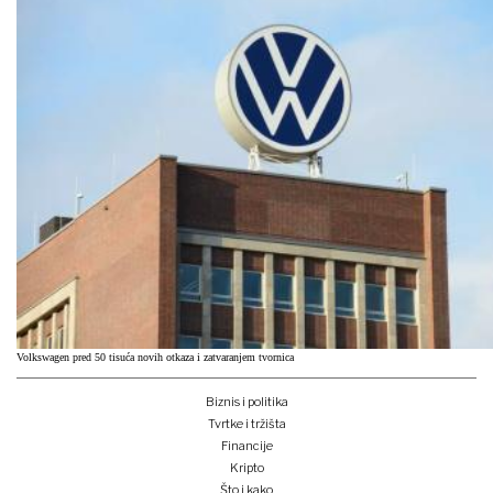
Volkswagen pred 50 tisuća novih otkaza i zatvaranjem tvornica
Biznis i politika
Tvrtke i tržišta
Financije
Kripto
Što i kako