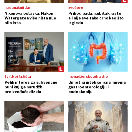
na današnji dan
zvečevo
Nixonova ostavka: Nakon
Prihod pada, gubitak raste,
Watergatea više ništa nije
ali nije sve tako crno kao što
bilo isto
izgleda
tvrtke i tržišta
menadžersko zdravlje
Velik interes za subvencije
Umjetna inteligencija mijenja
puni knjige narudžbi
gastroenterologiju i
proizvođača dizala
endoskopiju