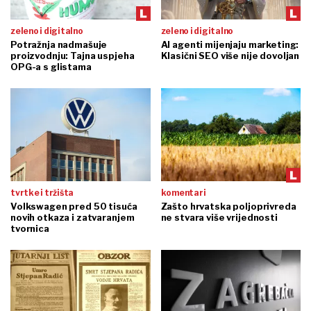
zeleno i digitalno
zeleno i digitalno
Potražnja nadmašuje
AI agenti mijenjaju marketing:
proizvodnju: Tajna uspjeha
Klasični SEO više nije dovoljan
OPG-a s glistama
tvrtke i tržišta
komentari
Volkswagen pred 50 tisuća
Zašto hrvatska poljoprivreda
novih otkaza i zatvaranjem
ne stvara više vrijednosti
tvornica