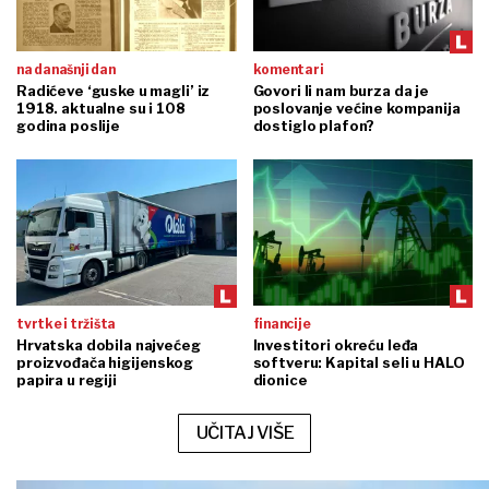
na današnji dan
komentari
Radićeve ‘guske u magli’ iz
Govori li nam burza da je
1918. aktualne su i 108
poslovanje većine kompanija
godina poslije
dostiglo plafon?
tvrtke i tržišta
financije
Hrvatska dobila najvećeg
Investitori okreću leđa
proizvođača higijenskog
softveru: Kapital seli u HALO
papira u regiji
dionice
UČITAJ VIŠE