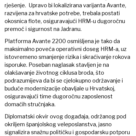
rješenje. Upravo bi lokalizirana varijanta Avante,
razvijena za hrvatske potrebe, trebala postati
okosnica flote, osiguravajući HRM-u dugoročnu
premoć i sigurnost na Jadranu.
Platforma Avante 2200 osmišljena je tako da
maksimalno poveća operativni doseg HRM-a, uz
istovremeno smanjenje rizika i skraćivanje rokova
isporuke. Poseban naglasak stavljen je na
olakšavanje životnog ciklusa broda, što
podrazumijeva da bi se cjelokupno održavanje i
buduće modernizacije obavljale u Hrvatskoj,
osiguravajući time dugoročnu zaposlenost
domaćih stručnjaka.
Diplomatski okvir ovog događaja, održanog pod
okriljem španjolskog veleposlanstva, jasno
signalizira snažnu političku i gospodarsku potporu