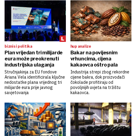
biznis i politika
hup analize
Plan vrijedan tri milijarde
Bakar na povijesnim
eura može preokrenuti
vrhuncima, cijena
industrijska ulaganja
kakaovca oštro pala
Stručnjakinja za EU fondove
Industrija strepi zbog rekordne
Ariana Vela identificirala ključne
cijene bakra, dok proizvođači
nedostatke plana vrijednog tri
čokolade profitiraju od
milijarde eura prije javnog
povoljnijih uvjeta na tržištu
savjetovanja
kakaovca.