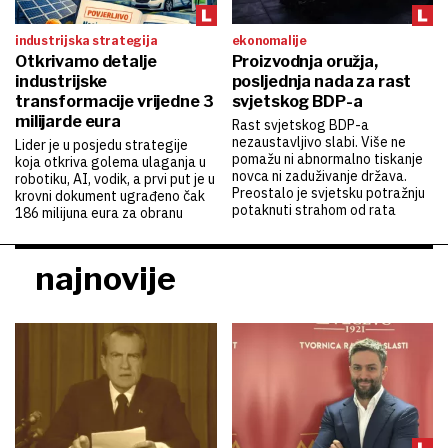
industrijska strategija
ekonomalije
Otkrivamo detalje
Proizvodnja oružja,
industrijske
posljednja nada za rast
transformacije vrijedne 3
svjetskog BDP-a
milijarde eura
Rast svjetskog BDP-a
nezaustavljivo slabi. Više ne
Lider je u posjedu strategije
pomažu ni abnormalno tiskanje
koja otkriva golema ulaganja u
novca ni zaduživanje država.
robotiku, AI, vodik, a prvi put je u
Preostalo je svjetsku potražnju
krovni dokument ugrađeno čak
potaknuti strahom od rata
186 milijuna eura za obranu
najnovije