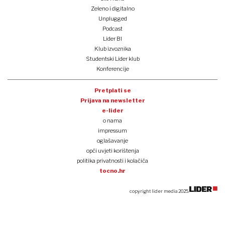
Zeleno i digitalno
Unplugged
Podcast
Lider BI
Klub izvoznika
Studentski Lider klub
Konferencije
Pretplati se
Prijava na newsletter
e-lider
o nama
impressum
oglašavanje
opći uvjeti korištenja
politika privatnosti i kolačića
tocno.hr
copyright lider media 2025.