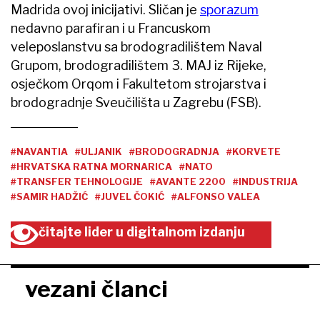
Madrida ovoj inicijativi. Sličan je
sporazum
nedavno parafiran i u Francuskom
veleposlanstvu sa brodogradilištem Naval
Grupom, brodogradilištem 3. MAJ iz Rijeke,
osječkom Orqom i Fakultetom strojarstva i
brodogradnje Sveučilišta u Zagrebu (FSB).
#NAVANTIA
#ULJANIK
#BRODOGRADNJA
#KORVETE
#HRVATSKA RATNA MORNARICA
#NATO
#TRANSFER TEHNOLOGIJE
#AVANTE 2200
#INDUSTRIJA
#SAMIR HADŽIĆ
#JUVEL ČOKIĆ
#ALFONSO VALEA
čitajte lider u digitalnom izdanju
vezani članci