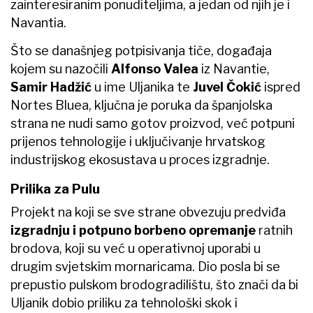
zainteresiranim ponuditeljima, a jedan od njih je i
Navantia.
Što se današnjeg potpisivanja tiče, događaja
kojem su nazočili
Alfonso Valea
iz Navantie,
Samir Hadžić
u ime Uljanika te
Juvel Čokić
ispred
Nortes Bluea, ključna je poruka da španjolska
strana ne nudi samo gotov proizvod, već potpuni
prijenos tehnologije i uključivanje hrvatskog
industrijskog ekosustava u proces izgradnje.
Prilika za Pulu
Projekt na koji se sve strane obvezuju predviđa
izgradnju i potpuno borbeno opremanje
ratnih
brodova, koji su već u operativnoj uporabi u
drugim svjetskim mornaricama. Dio posla bi se
prepustio pulskom brodogradilištu, što znači da bi
Uljanik dobio priliku za tehnološki skok i