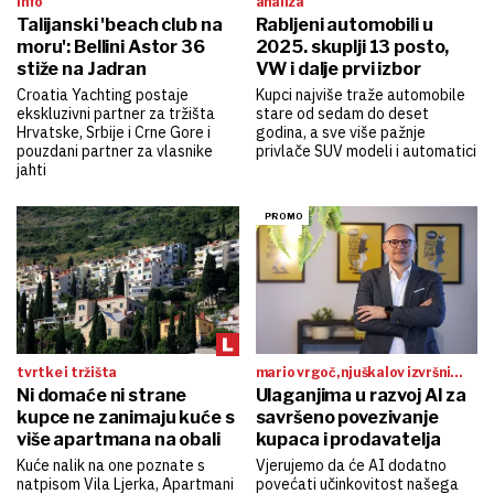
info
analiza
Talijanski 'beach club na
Rabljeni automobili u
moru': Bellini Astor 36
2025. skuplji 13 posto,
stiže na Jadran
VW i dalje prvi izbor
Croatia Yachting postaje
Kupci najviše traže automobile
ekskluzivni partner za tržišta
stare od sedam do deset
Hrvatske, Srbije i Crne Gore i
godina, a sve više pažnje
pouzdani partner za vlasnike
privlače SUV modeli i automatici
jahti
tvrtke i tržišta
mario vrgoč, njuškalov izvršni
Ni domaće ni strane
direktor:
Ulaganjima u razvoj AI za
kupce ne zanimaju kuće s
savršeno povezivanje
više apartmana na obali
kupaca i prodavatelja
Kuće nalik na one poznate s
Vjerujemo da će AI dodatno
natpisom Vila Ljerka, Apartmani
povećati učinkovitost našega