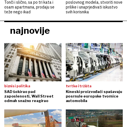
Tonči i slično, sa po tri kata i
poslovnog modela, stvoriti nove
osam apartmana, prodaju se
prilike i unaprjeđivati iskustvo
teže nego ikad
svih korisnika
najnovije
biznis i politika
tvrtke i tržišta
SAD šokirao pad
Kineski proizvođači spašavaju
zaposlenosti, Wall Street
posrnule europske tvornice
odmah snažno reagirao
automobila