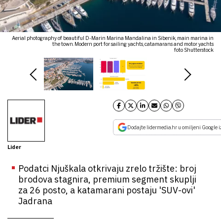
Aerial photography of beautiful D-Marin Marina Mandalina in Sibenik, main marina in
the town. Modern port for sailing yachts, catamarans and motor yachts
foto Shutterstock
Dodajte lidermedia.hr u omiljeni Google i
Lider
Podatci Njuškala otkrivaju zrelo tržište: broj
brodova stagnira, premium segment skuplji
za 26 posto, a katamarani postaju 'SUV-ovi'
Jadrana