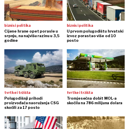
biznis i politika
biznis i politika
Cijene hrane opet porasle u
U prvom polugodištu hrvatski
srpnju, na najvišu razinu u 3,5
izvoz porastao više od 10
godine
posto
tvrtke i tržišta
tvrtke i tržišta
Polugodišnji prihodi
Tromjesečna dobit MOL-a
proizvođača naoružanja CSG
skočila na 786 milijuna dolara
skočili za 17 posto