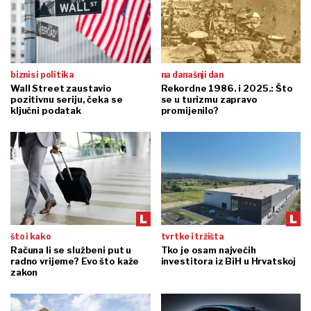
biznis i politika
na današnji dan
Wall Street zaustavio
Rekordne 1986. i 2025.: Što
pozitivnu seriju, čeka se
se u turizmu zapravo
ključni podatak
promijenilo?
što i kako
tvrtke i tržišta
Računa li se službeni put u
Tko je osam najvećih
radno vrijeme? Evo što kaže
investitora iz BiH u Hrvatskoj
zakon