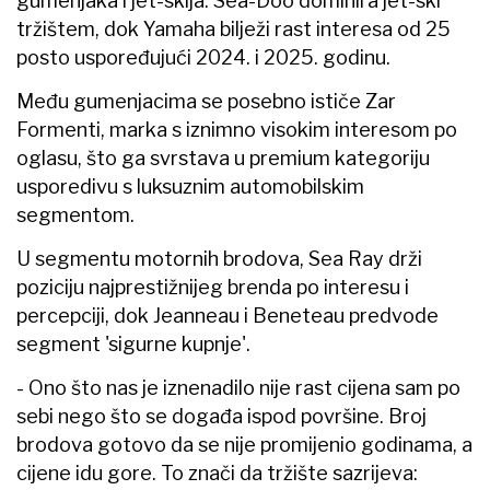
gumenjaka i jet-skija. Sea-Doo dominira jet-ski
tržištem, dok Yamaha bilježi rast interesa od 25
posto uspoređujući 2024. i 2025. godinu.
Među gumenjacima se posebno ističe Zar
Formenti, marka s iznimno visokim interesom po
oglasu, što ga svrstava u premium kategoriju
usporedivu s luksuznim automobilskim
segmentom.
U segmentu motornih brodova, Sea Ray drži
poziciju najprestižnijeg brenda po interesu i
percepciji, dok Jeanneau i Beneteau predvode
segment 'sigurne kupnje'.
- Ono što nas je iznenadilo nije rast cijena sam po
sebi nego što se događa ispod površine. Broj
brodova gotovo da se nije promijenio godinama, a
cijene idu gore. To znači da tržište sazrijeva: