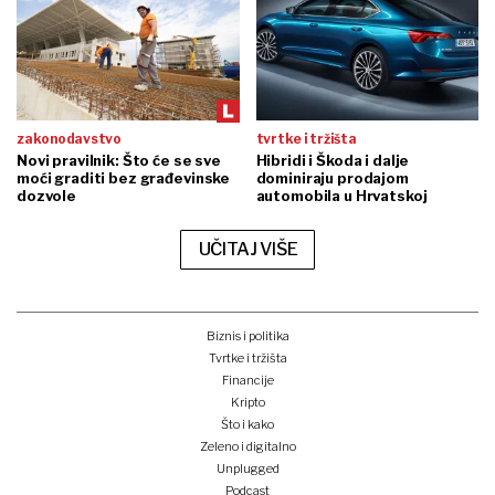
zakonodavstvo
tvrtke i tržišta
Novi pravilnik: Što će se sve
Hibridi i Škoda i dalje
moći graditi bez građevinske
dominiraju prodajom
dozvole
automobila u Hrvatskoj
UČITAJ VIŠE
Biznis i politika
Tvrtke i tržišta
Financije
Kripto
Što i kako
Zeleno i digitalno
Unplugged
Podcast