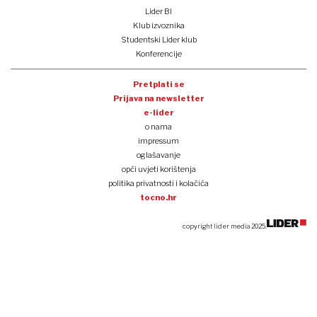
Lider BI
Klub izvoznika
Studentski Lider klub
Konferencije
Pretplati se
Prijava na newsletter
e-lider
o nama
impressum
oglašavanje
opći uvjeti korištenja
politika privatnosti i kolačića
tocno.hr
copyright lider media 2025.