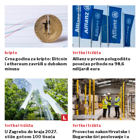
kripto
tvrtke i tržišta
Crna godina za kripto: Bitcoin
Allianz u prvom polugodištu
i ethereum završili u dubokom
povećao prihode na 98,6
minusu
milijardi eura
tvrtke i tržišta
tvrtke i tržišta
U Zagrebu do kraja 2027.
Provectus nakon Hrvatske i
stiže gotovo 100 tisuća
Bugarske širi poslovanje i u