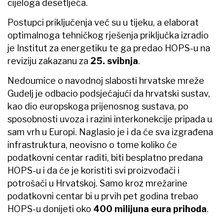
cijeloga desetljeća.
Postupci priključenja već su u tijeku, a elaborat
optimalnoga tehničkog rješenja priključka izradio
je Institut za energetiku te ga predao HOPS-u na
reviziju zakazanu za
25. svibnja
.
Nedoumice o navodnoj slabosti hrvatske mreže
Gudelj je odbacio podsjećajući da hrvatski sustav,
kao dio europskoga prijenosnog sustava, po
sposobnosti uvoza i razini interkonekcije pripada u
sam vrh u Europi. Naglasio je i da će sva izgrađena
infrastruktura, neovisno o tome koliko će
podatkovni centar raditi, biti besplatno predana
HOPS-u i da će je koristiti svi proizvođači i
potrošači u Hrvatskoj. Samo kroz mrežarine
podatkovni centar bi u prvih pet godina trebao
HOPS-u donijeti oko
400 milijuna eura prihoda
.