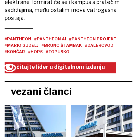
elektrane formirat će se i kampus s pratećim
sadržajima, među ostalim i nova vatrogasna
postaja.
#PANTHEON
#PANTHEON AI
#PANTHEON PROJEKT
#MARIO GUDELJ
#BRUNO ŠTAMBAK
#DALEKOVOD
#KONČAR
#HOPS
#TOPUSKO
čitajte lider u digitalnom izdanju
vezani članci