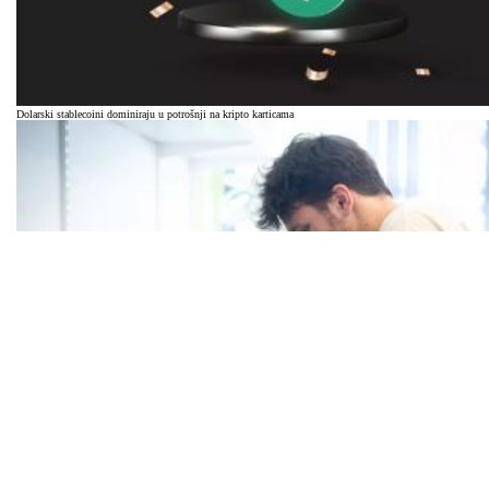
Dolarski stablecoini dominiraju u potrošnji na kripto karticama
Hrvatska snažno povećala ulaganja u inovacije, ali zaostaje za EU