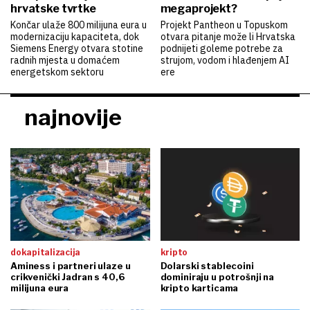
hrvatske tvrtke
megaprojekt?
Končar ulaže 800 milijuna eura u
Projekt Pantheon u Topuskom
modernizaciju kapaciteta, dok
otvara pitanje može li Hrvatska
Siemens Energy otvara stotine
podnijeti goleme potrebe za
radnih mjesta u domaćem
strujom, vodom i hlađenjem AI
energetskom sektoru
ere
najnovije
dokapitalizacija
kripto
Aminess i partneri ulaze u
Dolarski stablecoini
crikvenički Jadran s 40,6
dominiraju u potrošnji na
milijuna eura
kripto karticama