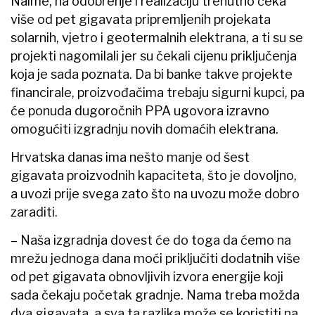
Naime, na odobrenje i realizaciju trenutno čeka
više od pet gigavata pripremljenih projekata
solarnih, vjetro i geotermalnih elektrana, a ti su se
projekti nagomilali jer su čekali cijenu priključenja
koja je sada poznata. Da bi banke takve projekte
financirale, proizvođačima trebaju sigurni kupci, pa
će ponuda dugoročnih PPA ugovora izravno
omogućiti izgradnju novih domaćih elektrana.
Hrvatska danas ima nešto manje od šest
gigavata proizvodnih kapaciteta, što je dovoljno,
a uvozi prije svega zato što na uvozu može dobro
zaraditi.
– Naša izgradnja dovest će do toga da ćemo na
mrežu jednoga dana moći priključiti dodatnih više
od pet gigavata obnovljivih izvora energije koji
sada čekaju početak gradnje. Nama treba možda
dva gigavata, a sva ta razlika može se koristiti na