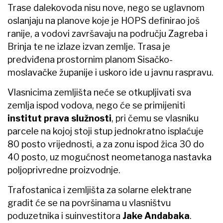
Trase dalekovoda nisu nove, nego se uglavnom
oslanjaju na planove koje je HOPS definirao još
ranije, a vodovi završavaju na području Zagreba i
Brinja te ne izlaze izvan zemlje. Trasa je
predviđena prostornim planom Sisačko-
moslavačke županije i uskoro ide u javnu raspravu.
Vlasnicima zemljišta neće se otkupljivati sva
zemlja ispod vodova, nego će se primijeniti
institut prava služnosti
, pri čemu se vlasniku
parcele na kojoj stoji stup jednokratno isplaćuje
80 posto vrijednosti, a za zonu ispod žica 30 do
40 posto, uz mogućnost neometanoga nastavka
poljoprivredne proizvodnje.
Trafostanica i zemljišta za solarne elektrane
gradit će se na površinama u vlasništvu
poduzetnika i suinvestitora
Jake Andabaka
.