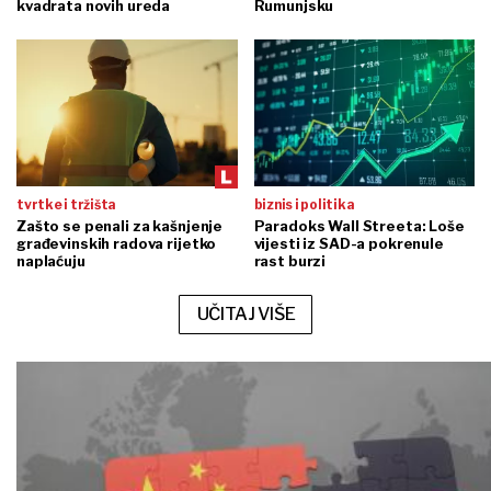
kvadrata novih ureda
Rumunjsku
tvrtke i tržišta
biznis i politika
Zašto se penali za kašnjenje
Paradoks Wall Streeta: Loše
građevinskih radova rijetko
vijesti iz SAD-a pokrenule
naplaćuju
rast burzi
UČITAJ VIŠE