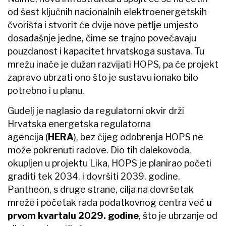
od šest ključnih nacionalnih elektroenergetskih
čvorišta i stvorit će dvije nove petlje umjesto
dosadašnje jedne, čime se trajno povećavaju
pouzdanost i kapacitet hrvatskoga sustava. Tu
mrežu inače je dužan razvijati HOPS, pa će projekt
zapravo ubrzati ono što je sustavu ionako bilo
potrebno i u planu.
Gudelj je naglasio da regulatorni okvir drži
Hrvatska energetska regulatorna
agencija (
HERA
), bez čijeg odobrenja HOPS ne
može pokrenuti radove. Dio tih dalekovoda,
okupljen u projektu Lika, HOPS je planirao početi
graditi tek 2034. i dovršiti 2039. godine.
Pantheon, s druge strane, cilja na dovršetak
mreže i početak rada podatkovnog centra već
u
prvom kvartalu 2029. godine
, što je ubrzanje od