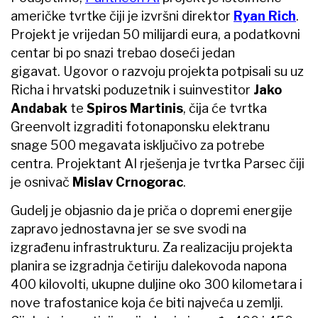
američke tvrtke čiji je izvršni direktor
Ryan Rich
.
Projekt je vrijedan 50 milijardi eura, a podatkovni
centar bi po snazi trebao doseći jedan
gigavat. Ugovor o razvoju projekta potpisali su uz
Richa i hrvatski poduzetnik i suinvestitor
Jako
Andabak
te
Spiros Martinis
, čija će tvrtka
Greenvolt izgraditi fotonaponsku elektranu
snage 500 megavata isključivo za potrebe
centra. Projektant AI rješenja je tvrtka Parsec čiji
je osnivač
Mislav Crnogorac
.
Gudelj je objasnio da je priča o dopremi energije
zapravo jednostavna jer se sve svodi na
izgrađenu infrastrukturu. Za realizaciju projekta
planira se izgradnja četiriju dalekovoda napona
400 kilovolti, ukupne duljine oko 300 kilometara i
nove trafostanice koja će biti najveća u zemlji.