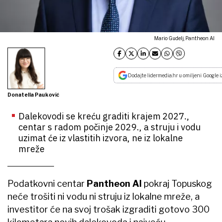
Mario Gudelj, Pantheon AI
Dodajte lidermedia.hr u omiljeni Google i
Donatella Pauković
Dalekovodi se kreću graditi krajem 2027.,
centar s radom počinje 2029., a struju i vodu
uzimat će iz vlastitih izvora, ne iz lokalne
mreže
Podatkovni centar
Pantheon AI
pokraj Topuskog
neće trošiti ni vodu ni struju iz lokalne mreže, a
investitor će na svoj trošak izgraditi gotovo 300