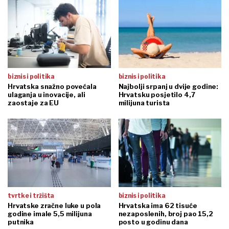
biznis i politika
biznis i politika
Hrvatska snažno povećala
Najbolji srpanj u dvije godine:
ulaganja u inovacije, ali
Hrvatsku posjetilo 4,7
zaostaje za EU
milijuna turista
tvrtke i tržišta
biznis i politika
Hrvatske zračne luke u pola
Hrvatska ima 62 tisuće
godine imale 5,5 milijuna
nezaposlenih, broj pao 15,2
putnika
posto u godinu dana