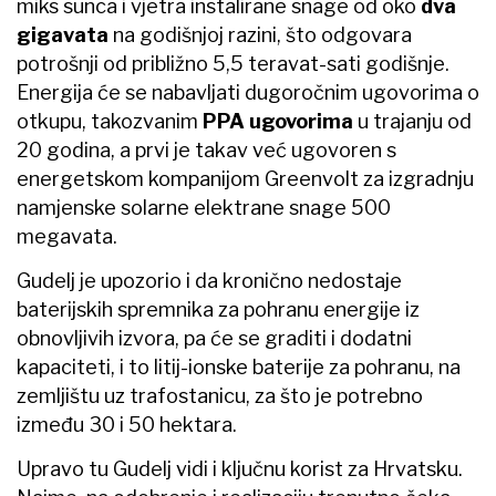
miks sunca i vjetra instalirane snage od oko
dva
gigavata
na godišnjoj razini, što odgovara
potrošnji od približno 5,5 teravat-sati godišnje.
Energija će se nabavljati dugoročnim ugovorima o
otkupu, takozvanim
PPA ugovorima
u trajanju od
20 godina, a prvi je takav već ugovoren s
energetskom kompanijom Greenvolt za izgradnju
namjenske solarne elektrane snage 500
megavata.
Gudelj je upozorio i da kronično nedostaje
baterijskih spremnika za pohranu energije iz
obnovljivih izvora, pa će se graditi i dodatni
kapaciteti, i to litij-ionske baterije za pohranu, na
zemljištu uz trafostanicu, za što je potrebno
između 30 i 50 hektara.
Upravo tu Gudelj vidi i ključnu korist za Hrvatsku.