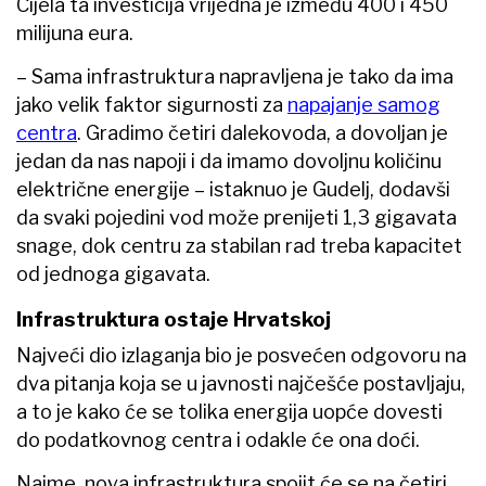
Cijela ta investicija vrijedna je između 400 i 450
milijuna eura.
– Sama infrastruktura napravljena je tako da ima
jako velik faktor sigurnosti za
napajanje samog
centra
. Gradimo četiri dalekovoda, a dovoljan je
jedan da nas napoji i da imamo dovoljnu količinu
električne energije – istaknuo je Gudelj, dodavši
da svaki pojedini vod može prenijeti 1,3 gigavata
snage, dok centru za stabilan rad treba kapacitet
od jednoga gigavata.
Infrastruktura ostaje Hrvatskoj
Najveći dio izlaganja bio je posvećen odgovoru na
dva pitanja koja se u javnosti najčešće postavljaju,
a to je kako će se tolika energija uopće dovesti
do podatkovnog centra i odakle će ona doći.
Naime, nova infrastruktura spojit će se na četiri