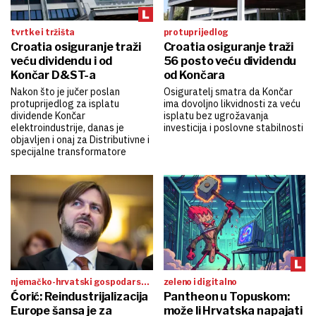
tvrtke i tržišta
protuprijedlog
Croatia osiguranje traži
Croatia osiguranje traži
veću dividendu i od
56 posto veću dividendu
Končar D&ST-a
od Končara
Nakon što je jučer poslan
Osiguratelj smatra da Končar
protuprijedlog za isplatu
ima dovoljno likvidnosti za veću
dividende Končar
isplatu bez ugrožavanja
elektroindustrije, danas je
investicija i poslovne stabilnosti
objavljen i onaj za Distributivne i
specijalne transformatore
njemačko-hrvatski gospodarski
zeleno i digitalno
forum
Ćorić: Reindustrijalizacija
Pantheon u Topuskom:
Europe šansa je za
može li Hrvatska napajati