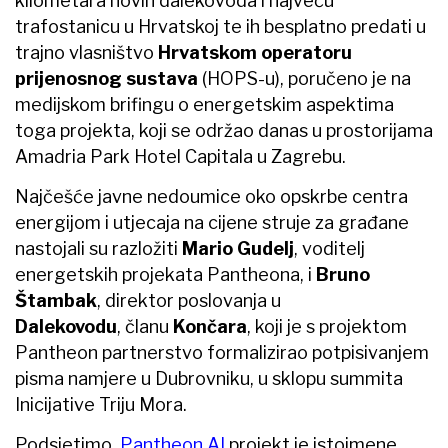
kilometara novih dalekovoda i najveću
trafostanicu u Hrvatskoj te ih besplatno predati u
trajno vlasništvo
Hrvatskom operatoru
prijenosnog sustava
(HOPS-u), poručeno je na
medijskom brifingu o energetskim aspektima
toga projekta, koji se održao danas u prostorijama
Amadria Park Hotel Capitala u Zagrebu.
Najčešće javne nedoumice oko opskrbe centra
energijom i utjecaja na cijene struje za građane
nastojali su razložiti
Mario Gudelj
, voditelj
energetskih projekata Pantheona, i
Bruno
Štambak
, direktor poslovanja u
Dalekovodu
, članu
Končara
, koji je s projektom
Pantheon partnerstvo formalizirao potpisivanjem
pisma namjere u Dubrovniku, u sklopu summita
Inicijative Triju Mora.
Podsjetimo,
Pantheon AI
projekt je istoimene