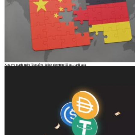
Kina sve manje treba Njemačku, deficit dosegnuo 55 milijardi eura