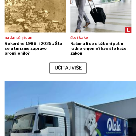
na današnji dan
što i kako
Rekordne 1986. i 2025.: Što
Računa li se službeni put u
se u turizmu zapravo
radno vrijeme? Evo što kaže
promijenilo?
zakon
UČITAJ VIŠE