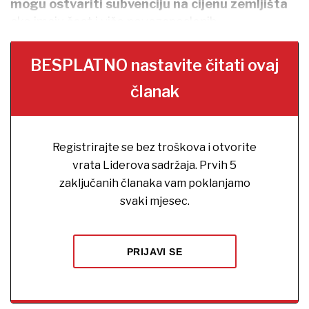
mogu ostvariti subvenciju na cijenu zemljišta
ako imaju šest i više novozaposlenih.
BESPLATNO nastavite čitati ovaj
članak
Registrirajte se bez troškova i otvorite
vrata Liderova sadržaja. Prvih 5
zaključanih članaka vam poklanjamo
svaki mjesec.
PRIJAVI SE