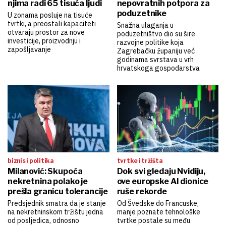
njima radi 65 tisuća ljudi
nepovratnih potpora za
poduzetnike
U zonama posluje na tisuće
tvrtki, a preostali kapaciteti
Snažna ulaganja u
otvaraju prostor za nove
poduzetništvo dio su šire
investicije, proizvodnju i
razvojne politike koja
zapošljavanje
Zagrebačku županiju već
godinama svrstava u vrh
hrvatskoga gospodarstva
biznis i politika
tvrtke i tržišta
Milanović: Skupoća
Dok svi gledaju Nvidiju,
nekretnina polako je
ove europske AI dionice
prešla granicu tolerancije
ruše rekorde
Predsjednik smatra da je stanje
Od Švedske do Francuske,
na nekretninskom tržištu jedna
manje poznate tehnološke
od posljedica, odnosno
tvrtke postale su među