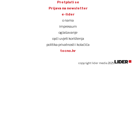
Pretplati se
Prijava na newsletter
e-lider
o nama
impressum
oglašavanje
opći uvjeti korištenja
politika privatnosti i kolačića
tocno.hr
copyright lider media 2025.