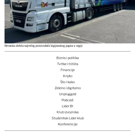
Hrvatska dobila najvećeg proizvođača higijenskog papira u regiji
Biznis i politika
Tvrtke i tržišta
Financije
Kripto
Što i kako
Zeleno i digitalno
Unplugged
Podcast
Lider BI
Klub izvoznika
Studentski Lider klub
Konferencije