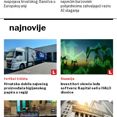
nuspojava hrvatskog članstva u
najvećim burzovnim
Europskoj uniji
pobjednicima zahvaljujući rastu
AI ulaganja
najnovije
tvrtke i tržišta
financije
Hrvatska dobila najvećeg
Investitori okreću leđa
proizvođača higijenskog
softveru: Kapital seli u HALO
papira u regiji
dionice