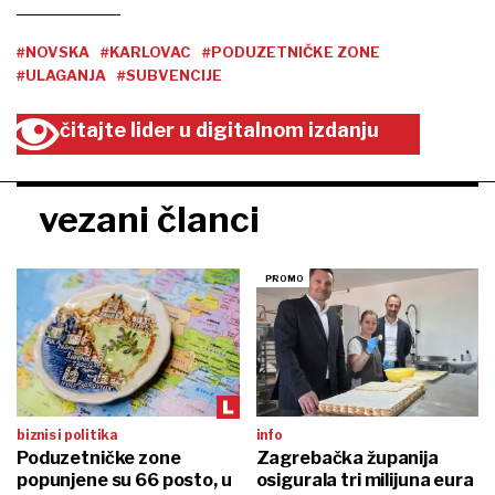
#NOVSKA
#KARLOVAC
#PODUZETNIČKE ZONE
#ULAGANJA
#SUBVENCIJE
čitajte lider u digitalnom izdanju
vezani članci
biznis i politika
info
Poduzetničke zone
Zagrebačka županija
popunjene su 66 posto, u
osigurala tri milijuna eura