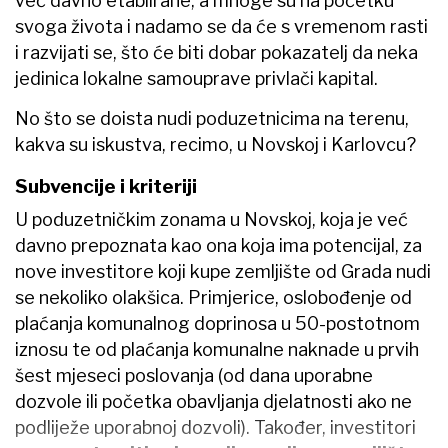
već davno etablirane, a mnoge su na početku
svoga života i nadamo se da će s vremenom rasti
i razvijati se, što će biti dobar pokazatelj da neka
jedinica lokalne samouprave privlači kapital.
No što se doista nudi poduzetnicima na terenu,
kakva su iskustva, recimo, u Novskoj i Karlovcu?
Subvencije i kriteriji
U poduzetničkim zonama u Novskoj, koja je već
davno prepoznata kao ona koja ima potencijal, za
nove investitore koji kupe zemljište od Grada nudi
se nekoliko olakšica. Primjerice, oslobođenje od
plaćanja komunalnog doprinosa u 50-postotnom
iznosu te od plaćanja komunalne naknade u prvih
šest mjeseci poslovanja (od dana uporabne
dozvole ili početka obavljanja djelatnosti ako ne
podliježe uporabnoj dozvoli). Također, investitori