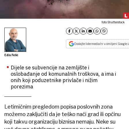
foto Shutterstock
Dodajte lidermedia.hr u omiljeni Google i
Edis Felić
Dijele se subvencije na zemljište i
oslobađanje od komunalnih troškova, a ima i
onih koji poduzetnike privlače i nižim
porezima
Letimičnim pregledom popisa poslovnih zona
možemo zaključiti da je teško naći grad ili općinu
koji takvu organizaciju biznisa nemaju. Neke su