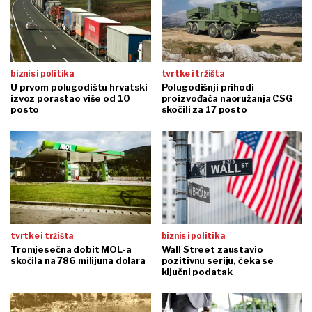
biznis i politika
tvrtke i tržišta
U prvom polugodištu hrvatski
Polugodišnji prihodi
izvoz porastao više od 10
proizvođača naoružanja CSG
posto
skočili za 17 posto
tvrtke i tržišta
biznis i politika
Tromjesečna dobit MOL-a
Wall Street zaustavio
skočila na 786 milijuna dolara
pozitivnu seriju, čeka se
ključni podatak