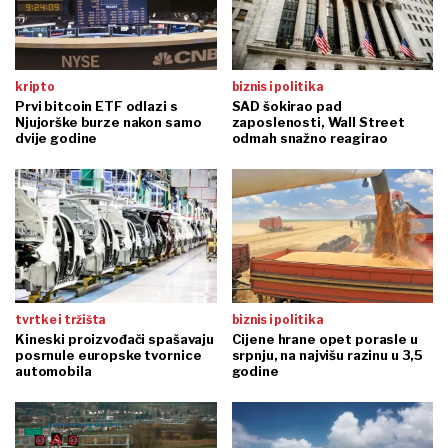
kripto
biznis i politika
Prvi bitcoin ETF odlazi s
SAD šokirao pad
Njujorške burze nakon samo
zaposlenosti, Wall Street
dvije godine
odmah snažno reagirao
tvrtke i tržišta
biznis i politika
Kineski proizvođači spašavaju
Cijene hrane opet porasle u
posrnule europske tvornice
srpnju, na najvišu razinu u 3,5
automobila
godine