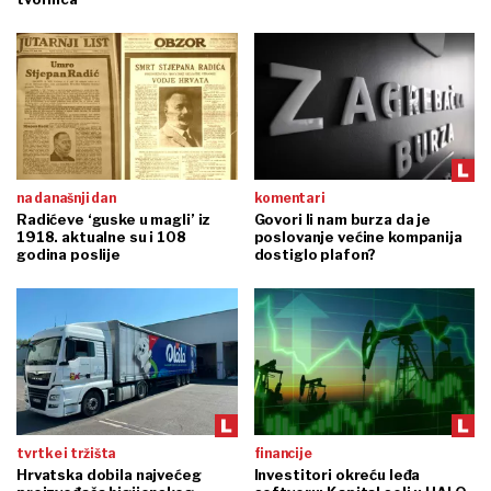
na današnji dan
komentari
Radićeve ‘guske u magli’ iz
Govori li nam burza da je
1918. aktualne su i 108
poslovanje većine kompanija
godina poslije
dostiglo plafon?
tvrtke i tržišta
financije
Hrvatska dobila najvećeg
Investitori okreću leđa