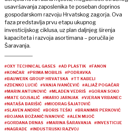
usavršavanja zaposlenika te poseban doprinos
gospodarskom razvoju Hrvatskog zagorja. Ova
faza predstavlja prvu etapu ukupnog
investicijskog ciklusa, uz plan daljnjeg širenja
kapaciteta i razvoja asortimana – poručila je
Šaravanja.
#OXY TECHNICAL GASES
#AD PLASTIK
#FANON
#KONČAR
#PRIMA MOBILIS
#PODRAVKA
#BAUWERK GROUP HRVATSKA
#TT KABELI
#ZDENKO LUCIĆ
#VANJA IVANČEVIĆ
#ALJAŽ POGAČAR
#MARIN ANTUNOVIĆ
#MLADEN VEDRIŠ
#GORAN SOKO
#MATE GOJSALIĆ
#MARIO JARNJAK
#VJERAN VRBANEC
#NATAŠA BARIŠIĆ
#MIODRAG ŠAJATOVIĆ
#SLAVEN ANDRIĆ
#BORIS TEŠKI
#BRANIMIR PERKOVIĆ
#BOJANA BOŽANIĆ IVANOVIĆ
#ALEN MIJOČ
#GORDANA DRNAS
#MARINA ŠARAVANJA
#INVESTICIJE
#NAGRADE
#INDUSTRIJSKI RAZVOJ