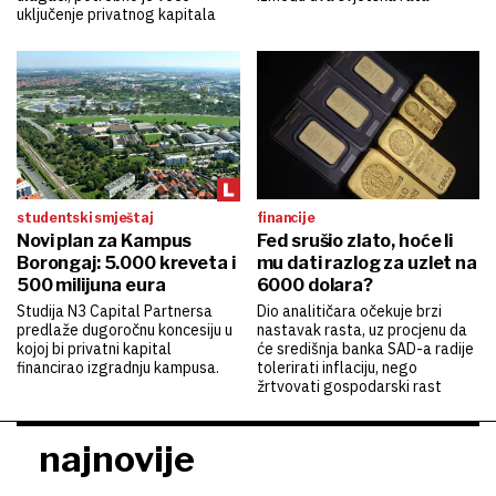
uključenje privatnog kapitala
studentski smještaj
financije
Novi plan za Kampus
Fed srušio zlato, hoće li
Borongaj: 5.000 kreveta i
mu dati razlog za uzlet na
500 milijuna eura
6000 dolara?
Studija N3 Capital Partnersa
Dio analitičara očekuje brzi
predlaže dugoročnu koncesiju u
nastavak rasta, uz procjenu da
kojoj bi privatni kapital
će središnja banka SAD-a radije
financirao izgradnju kampusa.
tolerirati inflaciju, nego
žrtvovati gospodarski rast
najnovije