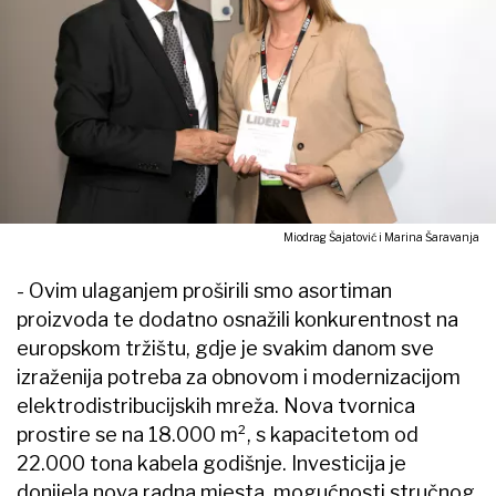
Miodrag Šajatović i Marina Šaravanja
- Ovim ulaganjem proširili smo asortiman
proizvoda te dodatno osnažili konkurentnost na
europskom tržištu, gdje je svakim danom sve
izraženija potreba za obnovom i modernizacijom
elektrodistribucijskih mreža. Nova tvornica
prostire se na 18.000 m², s kapacitetom od
22.000 tona kabela godišnje. Investicija je
donijela nova radna mjesta, mogućnosti stručnog