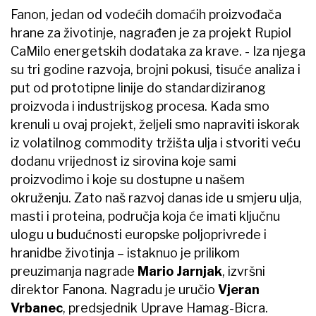
Fanon, jedan od vodećih domaćih proizvođača
hrane za životinje, nagrađen je za projekt Rupiol
CaMilo energetskih dodataka za krave. - Iza njega
su tri godine razvoja, brojni pokusi, tisuće analiza i
put od prototipne linije do standardiziranog
proizvoda i industrijskog procesa. Kada smo
krenuli u ovaj projekt, željeli smo napraviti iskorak
iz volatilnog commodity tržišta ulja i stvoriti veću
dodanu vrijednost iz sirovina koje sami
proizvodimo i koje su dostupne u našem
okruženju. Zato naš razvoj danas ide u smjeru ulja,
masti i proteina, područja koja će imati ključnu
ulogu u budućnosti europske poljoprivrede i
hranidbe životinja – istaknuo je prilikom
preuzimanja nagrade
Mario Jarnjak
, izvršni
direktor Fanona. Nagradu je uručio
Vjeran
Vrbanec
, predsjednik Uprave Hamag-Bicra.