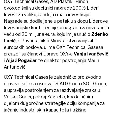
OXY Technical Gases, AD Plastik i Fanon
ovogodišnji su dobitnici nagrade 100% Lider
Invest za veliku, srednju i malu investiciju.
Nagrade su dodijeljene u petak u sklopu Liderove
Investicijske konferencije, a nagradu za investiciju
veću od 20 milijuna eura, koju im je uručio
Zdenko
Lucić
, državni tajnik u Ministarstvu vanjskih i
europskih poslova, u ime OXY Technical Gasesa
preuzeli su članovi Uprave OXY-a
Vanja Ivančević
i
Aljaž Pogačar
te direktor postrojenja Marin
Antunović.
OXY Technical Gases je zajedničko proizvodno
društvo koje su osnovali SIAD Group i SOL Group,
a upravlja postrojenjem za razdvajanje zraka u
Velikoj Gorici, pokraj Zagreba, kao ključnim
dijelom dugoročne strategije obiju kompanija za
jačanje industrijskih kapaciteta i tržišne