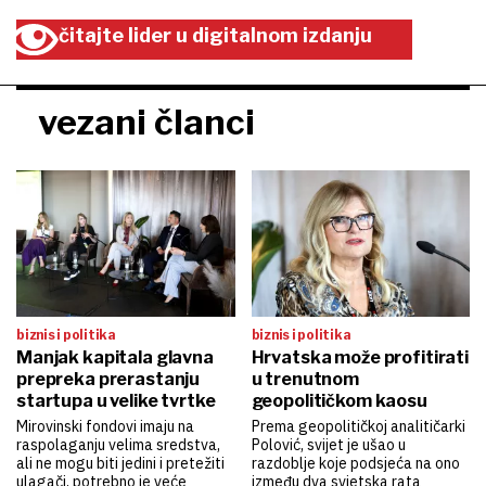
čitajte lider u digitalnom izdanju
vezani članci
biznis i politika
biznis i politika
Manjak kapitala glavna
Hrvatska može profitirati
prepreka prerastanju
u trenutnom
startupa u velike tvrtke
geopolitičkom kaosu
Mirovinski fondovi imaju na
Prema geopolitičkoj analitičarki
raspolaganju velima sredstva,
Polović, svijet je ušao u
ali ne mogu biti jedini i pretežiti
razdoblje koje podsjeća na ono
ulagači, potrebno je veće
između dva svjetska rata