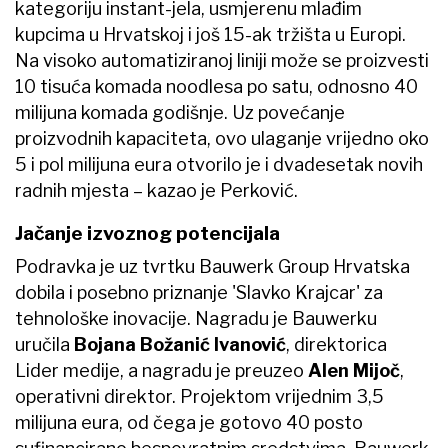
kategoriju instant-jela, usmjerenu mlađim
kupcima u Hrvatskoj i još 15-ak tržišta u Europi.
Na visoko automatiziranoj liniji može se proizvesti
10 tisuća komada noodlesa po satu, odnosno 40
milijuna komada godišnje. Uz povećanje
proizvodnih kapaciteta, ovo ulaganje vrijedno oko
5 i pol milijuna eura otvorilo je i dvadesetak novih
radnih mjesta – kazao je Perković.
Jačanje izvoznog potencijala
Podravka je uz tvrtku Bauwerk Group Hrvatska
dobila i posebno priznanje 'Slavko Krajcar' za
tehnološke inovacije. Nagradu je Bauwerku
uručila
Bojana Božanić Ivanović
, direktorica
Lider medije, a nagradu je preuzeo
Alen Mijoč
,
operativni direktor. Projektom vrijednim 3,5
milijuna eura, od čega je gotovo 40 posto