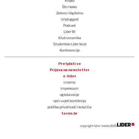
Kripto
Što i kako
Zeleno i digitalno
Unplugged
Podcast
Lider BI
Klub izvoznika
Studentski Lider klub
Konferencije
Pretplati se
Prijava na newsletter
e-lider
o nama
impressum
oglašavanje
opći uvjeti korištenja
politika privatnosti i kolačića
tocno.hr
copyright lider media 2025.