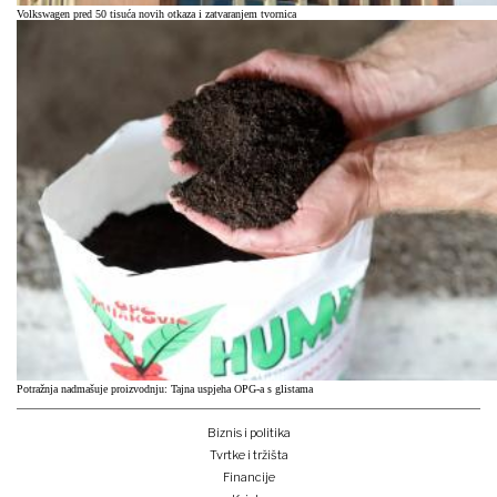
Volkswagen pred 50 tisuća novih otkaza i zatvaranjem tvornica
Potražnja nadmašuje proizvodnju: Tajna uspjeha OPG-a s glistama
Biznis i politika
Tvrtke i tržišta
Financije