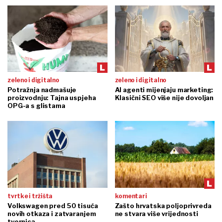
zeleno i digitalno
zeleno i digitalno
Potražnja nadmašuje
AI agenti mijenjaju marketing:
proizvodnju: Tajna uspjeha
Klasični SEO više nije dovoljan
OPG-a s glistama
tvrtke i tržišta
komentari
Volkswagen pred 50 tisuća
Zašto hrvatska poljoprivreda
novih otkaza i zatvaranjem
ne stvara više vrijednosti
tvornica