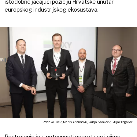
istodobno jačajući poziciju Hrvatske unutar
europskog industrijskog ekosustava.
Zdenko Lucić, Marin Antunović, Vanja Ivančević i Aljaž Pogačar
Postrojenje je u potpunosti operativno i njime