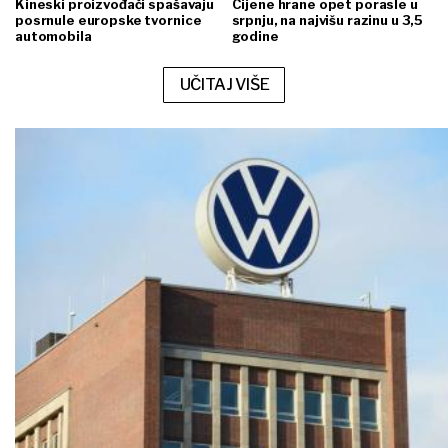
Kineski proizvođači spašavaju
Cijene hrane opet porasle u
posrnule europske tvornice
srpnju, na najvišu razinu u 3,5
automobila
godine
UČITAJ VIŠE