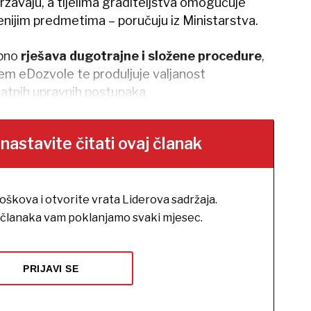
rzavaju, a tijelima graditeljstva omogućuje
enijim predmetima – poručuju iz Ministarstva.
obno
rješava dugotrajne i složene procedure
,
tem eDozvole te produljuje valjanost
atnih upravnih postupaka.
stavite čitati ovaj članak
roškova i otvorite vrata Liderova sadržaja.
h članaka vam poklanjamo svaki mjesec.
PRIJAVI SE