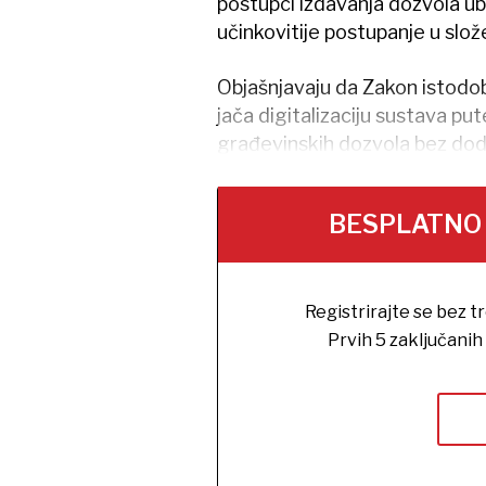
postupci izdavanja dozvola ub
učinkovitije postupanje u slož
Objašnjavaju da Zakon istod
jača digitalizaciju sustava pu
građevinskih dozvola bez dod
BESPLATNO na
Registrirajte se bez t
Prvih 5 zaključani