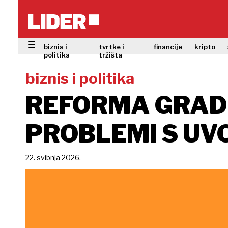
biznis i
tvrtke i
financije
kripto
politika
tržišta
biznis i politika
REFORMA GRADI
PROBLEMI S UV
22. svibnja 2026.