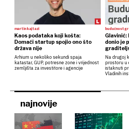
martin kajtazi
budućnost gra
- održivost
Kaos podataka koji košta:
Glavinić:
Domaći startup spojio ono što
donio je 
država nije
graditelj
Arhium u nekoliko sekundi spaja
Na drugoj ko
katastar, GUP, potresne zone i vrijednost
prostoru u o
zemljišta za investitore i agencije
istaknuti pr
Vladinih ins
najnovije