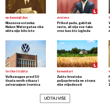
na današnji dan
zvečevo
t
Nixonova ostavka:
Prihod pada, gubitak
Nakon Watergatea više
raste, ali nije sve tako
ništa nije bilo isto
crno kao što izgleda
tvrtke i tržišta
komentari
n
Volkswagen pred 50
Zašto hrvatska
tisuća novih otkaza i
poljoprivreda ne stvara
i
zatvaranjem tvornica
više vrijednosti
UČITAJ VIŠE