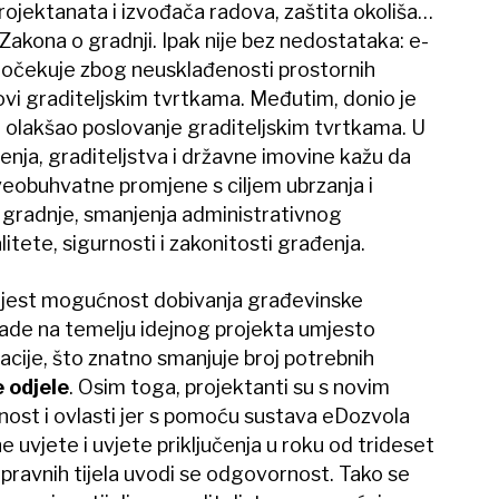
ojektanata i izvođača radova, zaštita okoliša…
akona o gradnji. Ipak nije bez nedostataka: e-
e očekuje zbog neusklađenosti prostornih
kovi graditeljskim tvrtkama. Međutim, donio je
i olakšao poslovanje graditeljskim tvrtkama. U
nja, graditeljstva i državne imovine kažu da
veobuhvatne promjene s ciljem ubrzanja i
gradnje, smanjenja administrativnog
tete, sigurnosti i zakonitosti građenja.
i jest mogućnost dobivanja građevinske
ade na temelju idejnog projekta umjesto
ije, što znatno smanjuje broj potrebnih
 odjele
. Osim toga, projektanti su s novim
ost i ovlasti jer s pomoću sustava eDozvola
 uvjete i uvjete priključenja u roku od trideset
pravnih tijela uvodi se odgovornost. Tako se