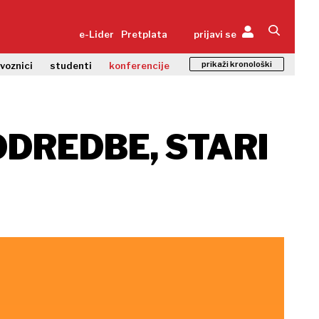
e-Lider
Pretplata
prijavi se
prikaži kronološki
zvoznici
studenti
konferencije
DREDBE, STARI