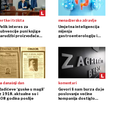
vrtke i tržišta
menadžersko zdravlje
Velik interes za
Umjetna inteligencija
subvencije puni knjige
mijenja
narudžbi proizvođača
gastroenterologiju i
dizala
endoskopiju
a današnji dan
komentari
Radićeve ‘guske u magli’
Govori li nam burza da je
z 1918. aktualne su i
poslovanje većine
108 godina poslije
kompanija dostiglo
plafon?