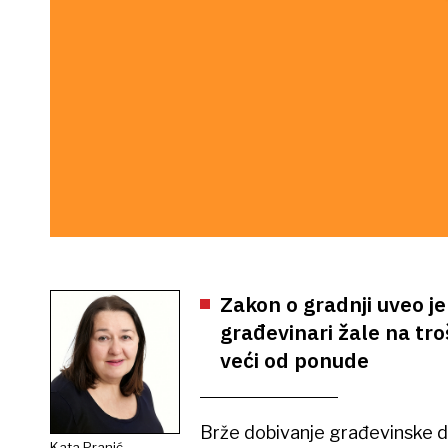
Zakon o gradnji uveo je
građevinari žale na tr
veći od ponude
Brže dobivanje građevinske do
Kata Pranić