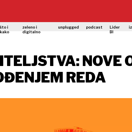
što i
zeleno i
unplugged
podcast
Lider
i
kako
digitalno
BI
TELJSTVA: NOVE O
OĐENJEM REDA