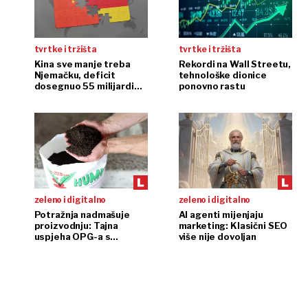
tvrtke i tržišta
tvrtke i tržišta
Kina sve manje treba
Rekordi na Wall Streetu,
Njemačku, deficit
tehnološke dionice
dosegnuo 55 milijardi
ponovno rastu
eura
zeleno i digitalno
zeleno i digitalno
Potražnja nadmašuje
AI agenti mijenjaju
proizvodnju: Tajna
marketing: Klasični SEO
uspjeha OPG-a s
više nije dovoljan
glistama