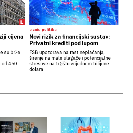
biznis i politika
iji cijena
Novi rizik za financijski sustav:
Privatni krediti pod lupom
le su brže
FSB upozorava na rast neplaćanja,
širenje na male ulagače i potencijalne
e od 450
stresove na tržištu vrijednom trilijune
dolara