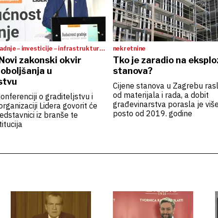
dnje – investicije – infrastruktura
nekretnine
 Novi zakonski okvir
Tko je zaradio na eksploz
poboljšanja u
stanova?
stvu
Cijene stanova u Zagrebu ras
od materijala i rada, a dobit
nferenciji o graditeljstvu i
građevinarstva porasla je viš
rganizaciji Lidera govorit će
posto od 2019. godine
edstavnici iz branše te
titucija