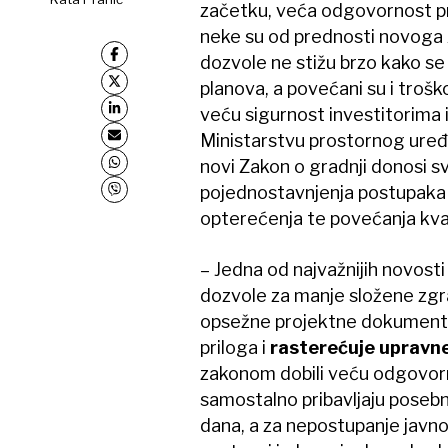
začetku, veća odgovornost pr
neke su od prednosti novoga Z
dozvole ne stižu brzo kako s
planova, a povećani su i troš
veću sigurnost investitorima 
Ministarstvu prostornog uređe
novi Zakon o gradnji donosi s
pojednostavnjenja postupaka 
opterećenja te povećanja kvali
– Jedna od najvažnijih novost
dozvole za manje složene zgr
opsežne projektne dokumentac
priloga i
rasterećuje upravne
zakonom dobili veću odgovorn
samostalno pribavljaju posebne
dana, a za nepostupanje javno