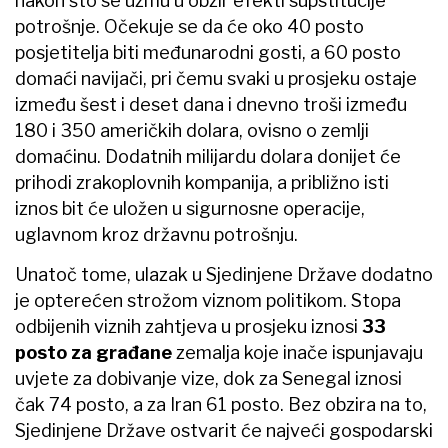
nakon što se uzmu u obzir efekti supstitucije
potrošnje. Očekuje se da će oko 40 posto
posjetitelja biti međunarodni gosti, a 60 posto
domaći navijači, pri čemu svaki u prosjeku ostaje
između šest i deset dana i dnevno troši između
180 i 350 američkih dolara, ovisno o zemlji
domaćinu. Dodatnih milijardu dolara donijet će
prihodi zrakoplovnih kompanija, a približno isti
iznos bit će uložen u sigurnosne operacije,
uglavnom kroz državnu potrošnju.
Unatoč tome, ulazak u Sjedinjene Države dodatno
je opterećen strožom viznom politikom. Stopa
odbijenih viznih zahtjeva u prosjeku iznosi
33
posto za građane
zemalja koje inače ispunjavaju
uvjete za dobivanje vize, dok za Senegal iznosi
čak 74 posto, a za Iran 61 posto. Bez obzira na to,
Sjedinjene Države ostvarit će najveći gospodarski