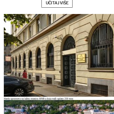
UČITAJ VIŠE
Hanfa upozorava na lažnu stranicu HNB-a koja traži uplatu 250 eura