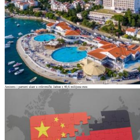
Aminess i partneri ulaze u crikvenički Jadran s 40,6 milijuna eura