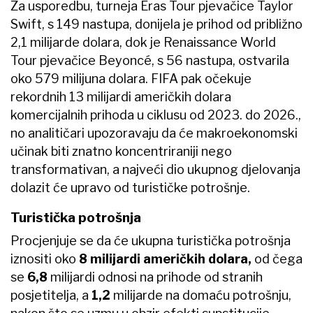
Za usporedbu, turneja Eras Tour pjevačice Taylor
Swift, s 149 nastupa, donijela je prihod od približno
2,1 milijarde dolara, dok je Renaissance World
Tour pjevačice Beyoncé, s 56 nastupa, ostvarila
oko 579 milijuna dolara. FIFA pak očekuje
rekordnih 13 milijardi američkih dolara
komercijalnih prihoda u ciklusu od 2023. do 2026.,
no analitičari upozoravaju da će makroekonomski
učinak biti znatno koncentriraniji nego
transformativan, a najveći dio ukupnog djelovanja
dolazit će upravo od turističke potrošnje.
Turistička potrošnja
Procjenjuje se da će ukupna turistička potrošnja
iznositi oko
8 milijardi američkih dolara,
od čega
se
6,8
milijardi odnosi na prihode od stranih
posjetitelja, a
1,2
milijarde na domaću potrošnju,