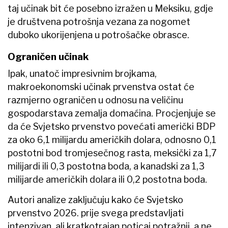
taj učinak bit će posebno izražen u Meksiku, gdje
je društvena potrošnja vezana za nogomet
duboko ukorijenjena u potrošačke obrasce.
Ograničen učinak
Ipak, unatoč impresivnim brojkama,
makroekonomski učinak prvenstva ostat će
razmjerno ograničen u odnosu na veličinu
gospodarstava zemalja domaćina. Procjenjuje se
da će Svjetsko prvenstvo povećati američki BDP
za oko 6,1 milijardu američkih dolara, odnosno 0,1
postotni bod tromjesečnog rasta, meksički za 1,7
milijardi ili 0,3 postotna boda, a kanadski za 1,3
milijarde američkih dolara ili 0,2 postotna boda.
Autori analize zaključuju kako će Svjetsko
prvenstvo 2026. prije svega predstavljati
intenzivan, ali kratkotrajan poticaj potražnji, a ne