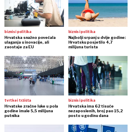
biznis i politika
biznis i politika
Hrvatska snažno povećala
Najbolji srpanj u dvije godine:
ulaganja u inovacije, ali
Hrvatsku posjetilo 4,7
zaostaje za EU
milijuna turista
tvrtke i tržišta
biznis i politika
Hrvatske zračne luke u pola
Hrvatska ima 62 tisuće
godine imale 5,5 milijuna
nezaposlenih, broj pao 15,2
putnika
posto u godinu dana