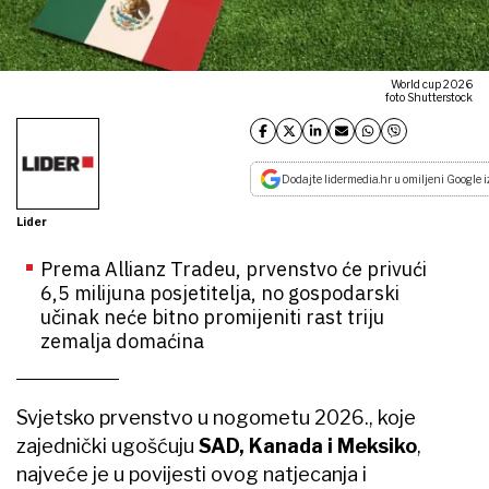
World cup 2026
foto Shutterstock
Dodajte lidermedia.hr u omiljeni Google i
Lider
Prema Allianz Tradeu, prvenstvo će privući
6,5 milijuna posjetitelja, no gospodarski
učinak neće bitno promijeniti rast triju
zemalja domaćina
Svjetsko prvenstvo u nogometu 2026., koje
zajednički ugošćuju
SAD, Kanada i Meksiko
,
najveće je u povijesti ovog natjecanja i