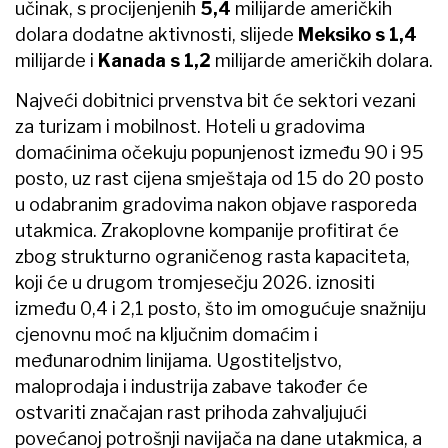
učinak, s procijenjenih
5,4
milijarde američkih
dolara dodatne aktivnosti, slijede
Meksiko s 1,4
milijarde i
Kanada s 1,2
milijarde američkih dolara.
Najveći dobitnici prvenstva bit će sektori vezani
za turizam i mobilnost. Hoteli u gradovima
domaćinima očekuju popunjenost između 90 i 95
posto, uz rast cijena smještaja od 15 do 20 posto
u odabranim gradovima nakon objave rasporeda
utakmica. Zrakoplovne kompanije profitirat će
zbog strukturno ograničenog rasta kapaciteta,
koji će u drugom tromjesečju 2026. iznositi
između 0,4 i 2,1 posto, što im omogućuje snažniju
cjenovnu moć na ključnim domaćim i
međunarodnim linijama. Ugostiteljstvo,
maloprodaja i industrija zabave također će
ostvariti značajan rast prihoda zahvaljujući
povećanoj potrošnji navijača na dane utakmica, a