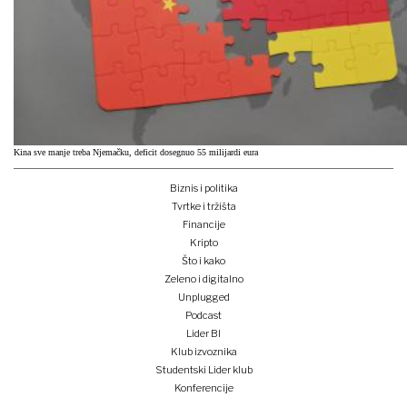
Kina sve manje treba Njemačku, deficit dosegnuo 55 milijardi eura
Biznis i politika
Tvrtke i tržišta
Financije
Kripto
Što i kako
Zeleno i digitalno
Unplugged
Podcast
Lider BI
Klub izvoznika
Studentski Lider klub
Konferencije