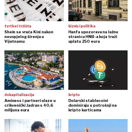
tvrtke i tržišta
biznis i politika
Shein se vraća Kini nakon
Hanfa upozorava na lažnu
neuspjelog širenja u
stranicu HNB-a koja traži
Vijetnamu
uplatu 250 eura
dokapitalizacija
kripto
Aminess i partneri ulaze u
Dolarski stablecoini
crikvenički Jadran s 40,6
dominiraju u potrošnji na
milijuna eura
kripto karticama