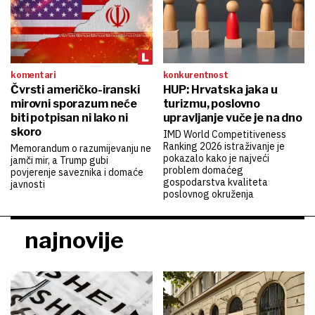
komentari
konkurentnost
Čvrsti američko-iranski
HUP: Hrvatska jaka u
mirovni sporazum neće
turizmu, poslovno
biti potpisan ni lako ni
upravljanje vuče je na dno
skoro
IMD World Competitiveness
Ranking 2026 istraživanje je
Memorandum o razumijevanju ne
pokazalo kako je najveći
jamči mir, a Trump gubi
problem domaćeg
povjerenje saveznika i domaće
gospodarstva kvaliteta
javnosti
poslovnog okruženja
najnovije