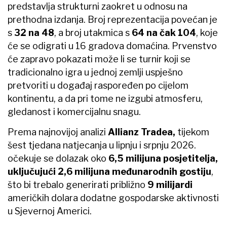
predstavlja strukturni zaokret u odnosu na
prethodna izdanja. Broj reprezentacija povećan je
s
32 na 48
, a broj utakmica s
64 na čak 104
, koje
će se odigrati u 16 gradova domaćina. Prvenstvo
će zapravo pokazati može li se turnir koji se
tradicionalno igra u jednoj zemlji uspješno
pretvoriti u događaj raspoređen po cijelom
kontinentu, a da pri tome ne izgubi atmosferu,
gledanost i komercijalnu snagu.
Prema najnovijoj analizi
Allianz Tradea,
tijekom
šest tjedana natjecanja u lipnju i srpnju 2026.
očekuje se dolazak oko
6,5 milijuna posjetitelja,
uključujući 2,6 milijuna međunarodnih gostiju
,
što bi trebalo generirati približno
9 milijardi
američkih dolara dodatne gospodarske aktivnosti
u Sjevernoj Americi.