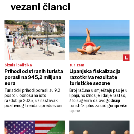
vezani članci
biznis i politika
turizam
Prihodi od stranih turista
Lipanjska fiskalizacija
porasli na 945,2 milijuna
razotkriva rezultate
eura
turističke sezone
Turistički prihodi porasli su 9,2
Broj računa u smještaju pao je u
posto u odnosu na isto
lipnju, no iznos je i dalje rastao,
razdoblje 2025., uz nastavak
što sugerira da ovogodišnji
pozitivnog trenda u predsezoni
turistički plus zasad guraju više
cijene