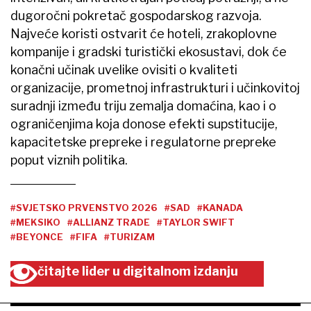
dugoročni pokretač gospodarskog razvoja.
Najveće koristi ostvarit će hoteli, zrakoplovne
kompanije i gradski turistički ekosustavi, dok će
konačni učinak uvelike ovisiti o kvaliteti
organizacije, prometnoj infrastrukturi i učinkovitoj
suradnji između triju zemalja domaćina, kao i o
ograničenjima koja donose efekti supstitucije,
kapacitetske prepreke i regulatorne prepreke
poput viznih politika.
#SVJETSKO PRVENSTVO 2026
#SAD
#KANADA
#MEKSIKO
#ALLIANZ TRADE
#TAYLOR SWIFT
#BEYONCE
#FIFA
#TURIZAM
čitajte lider u digitalnom izdanju