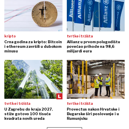
kripto
tvrtke i tržišta
Crna godina za kripto: Bitcoin
Allianz u prvom polugodištu
i ethereum završili u dubokom
povećao prihode na 98,6
minusu
milijardi eura
tvrtke i tržišta
tvrtke i tržišta
U Zagrebu do kraja 2027.
Provectus nakon Hrvatske i
stiže gotovo 100 tisuća
Bugarske širi poslovanje i u
kvadrata novih ureda
Rumunjsku