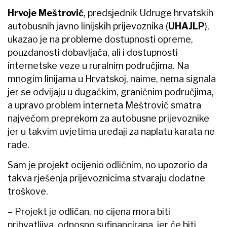
Hrvoje Meštrović
, predsjednik Udruge hrvatskih
autobusnih javno linijskih prijevoznika (
UHAJLP
),
ukazao je na probleme dostupnosti opreme,
pouzdanosti dobavljača, ali i dostupnosti
internetske veze u ruralnim područjima. Na
mnogim linijama u Hrvatskoj, naime, nema signala
jer se odvijaju u dugačkim, graničnim područjima,
a upravo problem interneta Meštrović smatra
najvećom preprekom za autobusne prijevoznike
jer u takvim uvjetima uređaji za naplatu karata ne
rade.
Sam je projekt ocijenio odličnim, no upozorio da
takva rješenja prijevoznicima stvaraju dodatne
troškove.
– Projekt je odličan, no cijena mora biti
prihvatljiva, odnosno sufinancirana, jer će biti