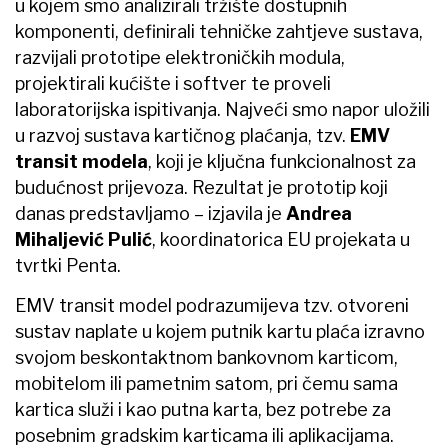
u kojem smo analizirali tržište dostupnih
komponenti, definirali tehničke zahtjeve sustava,
razvijali prototipe elektroničkih modula,
projektirali kućište i softver te proveli
laboratorijska ispitivanja. Najveći smo napor uložili
u razvoj sustava kartičnog plaćanja, tzv.
EMV
transit modela
, koji je ključna funkcionalnost za
budućnost prijevoza. Rezultat je prototip koji
danas predstavljamo – izjavila je
Andrea
Mihaljević Pulić
, koordinatorica EU projekata u
tvrtki Penta.
EMV transit model podrazumijeva tzv. otvoreni
sustav naplate u kojem putnik kartu plaća izravno
svojom beskontaktnom bankovnom karticom,
mobitelom ili pametnim satom, pri čemu sama
kartica služi i kao putna karta, bez potrebe za
posebnim gradskim karticama ili aplikacijama.