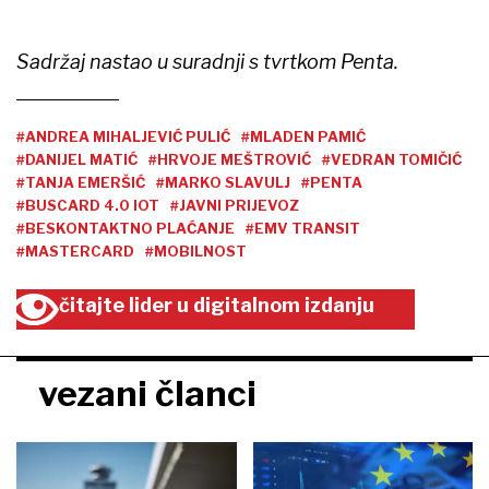
Sadržaj nastao u suradnji s tvrtkom Penta.
#ANDREA MIHALJEVIĆ PULIĆ
#MLADEN PAMIĆ
#DANIJEL MATIĆ
#HRVOJE MEŠTROVIĆ
#VEDRAN TOMIČIĆ
#TANJA EMERŠIĆ
#MARKO SLAVULJ
#PENTA
#BUSCARD 4.0 IOT
#JAVNI PRIJEVOZ
#BESKONTAKTNO PLAĆANJE
#EMV TRANSIT
#MASTERCARD
#MOBILNOST
čitajte lider u digitalnom izdanju
vezani članci