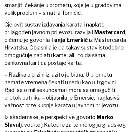
smanjiti čekanje u prometu, koje je u gradovima
velik problem – smatra Tomičić.
Cjelovit sustav izdavanja karata i naplate
prilagođen javnom prijevozu razvija i
Mastercard
,
o čemu je govorila
Tanja Emeršić
iz Mastercarda
Hrvatska. Objasnila je da takav sustav istodobno
omogućuje naplatu karte, ali i to da sama
bankovna kartica postaje karta.
– Razlika u brzini izrazito je bitna. U prometu
nemate vremena čekati u redu kao u trgovini.
Radi se o milisekundama i mora se omogućiti
protok putnika – objasnila je Emeršić, naglasivši
važnost brze kupnje karata u javnom prijevozu.
Iz akademske je perspektive govorio
Marko
Slavulj
, voditelj Katedre za tehnologiju gradskog