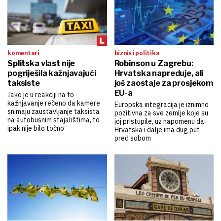
komentari
biznis i politika
Splitska vlast nije
Robinson u Zagrebu:
pogriješila kažnjavajući
Hrvatska napreduje, ali
taksiste
još zaostaje za prosjekom
EU-a
Iako je u reakciji na to
kažnjavanje rečeno da kamere
Europska integracija je iznimno
snimaju zaustavljanje taksista
pozitivna za sve zemlje koje su
na autobusnim stajalištima, to
joj pristupile, uz napomenu da
ipak nije bilo točno
Hrvatska i dalje ima dug put
pred sobom