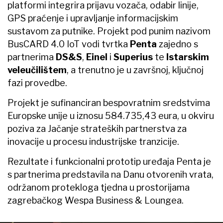
platformi integrira prijavu vozača, odabir linije,
GPS praćenje i upravljanje informacijskim
sustavom za putnike. Projekt pod punim nazivom
BusCARD 4.0 IoT vodi tvrtka
Penta
zajedno s
partnerima
DS&S
,
Einel
i
Superius
te
Istarskim
veleučilištem
, a trenutno je u završnoj, ključnoj
fazi provedbe.
Projekt je sufinanciran bespovratnim sredstvima
Europske unije u iznosu 584.735,43 eura, u okviru
poziva za Jačanje strateških partnerstva za
inovacije u procesu industrijske tranzicije.
Rezultate i funkcionalni prototip uređaja Penta je
s partnerima predstavila na Danu otvorenih vrata,
održanom protekloga tjedna u prostorijama
zagrebačkog Wespa Business & Loungea.