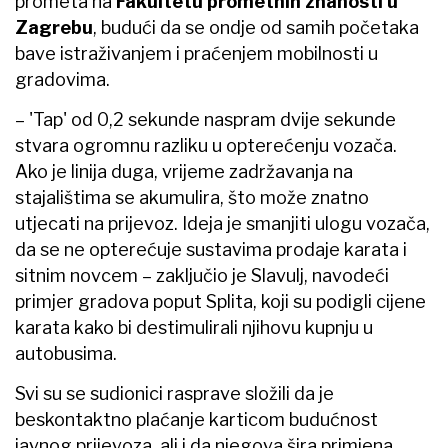
prometa na
Fakultetu prometnih znanosti u
Zagrebu
, budući da se ondje od samih početaka
bave istraživanjem i praćenjem mobilnosti u
gradovima.
– 'Tap' od 0,2 sekunde naspram dvije sekunde
stvara ogromnu razliku u opterećenju vozača.
Ako je linija duga, vrijeme zadržavanja na
stajalištima se akumulira, što može znatno
utjecati na prijevoz. Ideja je smanjiti ulogu vozača,
da se ne opterećuje sustavima prodaje karata i
sitnim novcem – zaključio je Slavulj, navodeći
primjer gradova poput Splita, koji su podigli cijene
karata kako bi destimulirali njihovu kupnju u
autobusima.
Svi su se sudionici rasprave složili da je
beskontaktno plaćanje karticom budućnost
javnog prijevoza, ali i da njegova šira primjena