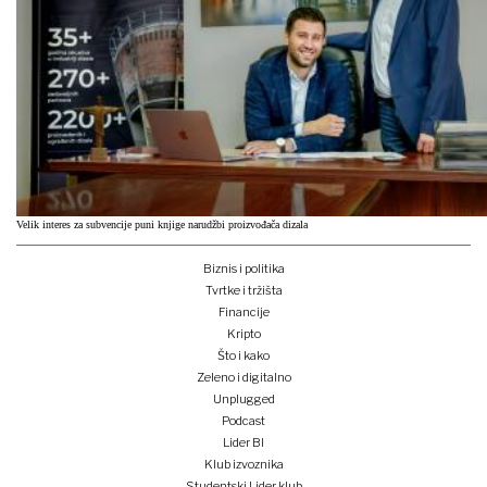
Velik interes za subvencije puni knjige narudžbi proizvođača dizala
Biznis i politika
Tvrtke i tržišta
Financije
Kripto
Što i kako
Zeleno i digitalno
Unplugged
Podcast
Lider BI
Klub izvoznika
Studentski Lider klub