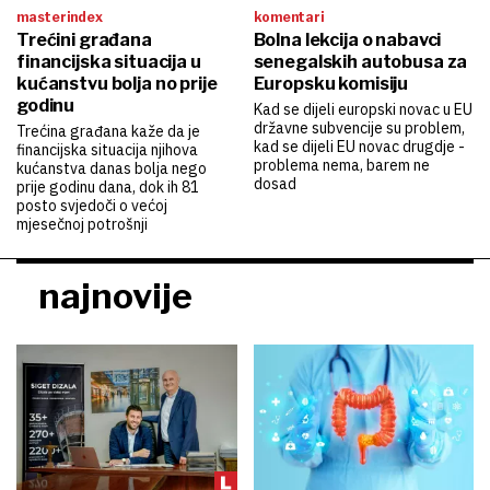
masterindex
komentari
Trećini građana
Bolna lekcija o nabavci
financijska situacija u
senegalskih autobusa za
kućanstvu bolja no prije
Europsku komisiju
godinu
Kad se dijeli europski novac u EU
državne subvencije su problem,
Trećina građana kaže da je
kad se dijeli EU novac drugdje -
financijska situacija njihova
problema nema, barem ne
kućanstva danas bolja nego
dosad
prije godinu dana, dok ih 81
posto svjedoči o većoj
mjesečnoj potrošnji
najnovije