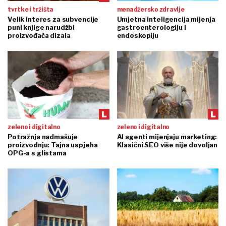
tvrtke i tržišta
menadžersko zdravlje
Velik interes za subvencije
Umjetna inteligencija mijenja
puni knjige narudžbi
gastroenterologiju i
proizvođača dizala
endoskopiju
zeleno i digitalno
zeleno i digitalno
Potražnja nadmašuje
AI agenti mijenjaju marketing:
proizvodnju: Tajna uspjeha
Klasični SEO više nije dovoljan
OPG-a s glistama