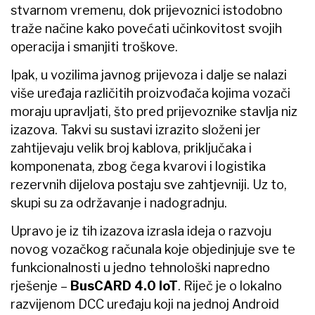
stvarnom vremenu, dok prijevoznici istodobno
traže načine kako povećati učinkovitost svojih
operacija i smanjiti troškove.
Ipak, u vozilima javnog prijevoza i dalje se nalazi
više uređaja različitih proizvođača kojima vozači
moraju upravljati, što pred prijevoznike stavlja niz
izazova. Takvi su sustavi izrazito složeni jer
zahtijevaju velik broj kablova, priključaka i
komponenata, zbog čega kvarovi i logistika
rezervnih dijelova postaju sve zahtjevniji. Uz to,
skupi su za održavanje i nadogradnju.
Upravo je iz tih izazova izrasla ideja o razvoju
novog vozačkog računala koje objedinjuje sve te
funkcionalnosti u jedno tehnološki napredno
rješenje –
BusCARD 4.0 IoT
. Riječ je o lokalno
razvijenom DCC uređaju koji na jednoj Android