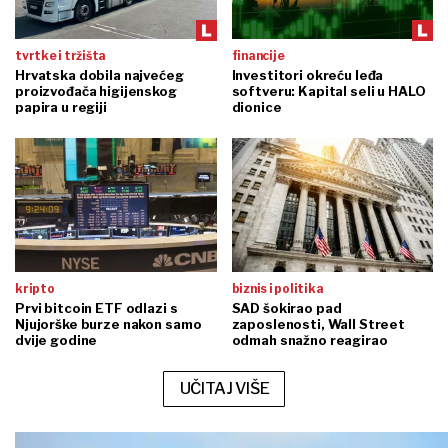
tvrtke i tržišta
financije
Hrvatska dobila najvećeg
Investitori okreću leđa
proizvođača higijenskog
softveru: Kapital seli u HALO
papira u regiji
dionice
kripto
biznis i politika
Prvi bitcoin ETF odlazi s
SAD šokirao pad
Njujorške burze nakon samo
zaposlenosti, Wall Street
dvije godine
odmah snažno reagirao
UČITAJ VIŠE