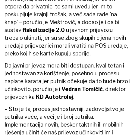
otpora da privatnici to sami uvedu jer im to
poskupljuje krajnji trošak, a već sada rade 'na
knap' – poručio je Meštrović, a dodao je i da bi
sustav
fiskalizacije 2.0
u javnom prijevozu
trebalo ukinuti, jer su se zbog skupih cijena novih
uređaja prijevoznici morali vratiti na POS uređaje,
preko kojih se karte kupuju sporije.
Da javni prijevoz mora biti dostupan, kvalitetan i
jednostavan za korištenje, posebno u procesu
naplate karata jer putnik očekuje da to bude brzo i
učinkovito, poručio je i
Vedran Tomičić
, direktor
prijevoznika
KD Autotrolej
.
– Što je taj proces jednostavniji, zadovoljstvo je
putnika veće, a veći je i broj putnika.
Implementacija novih, beskontaktnih ili mobilnih
rješenja učinit će naš prijevoz učinkovitijim i