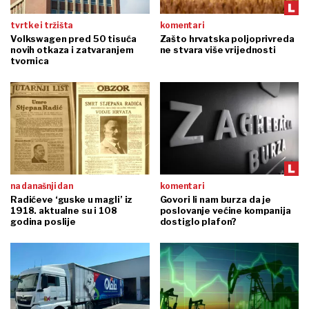
tvrtke i tržišta
komentari
Volkswagen pred 50 tisuća
Zašto hrvatska poljoprivreda
novih otkaza i zatvaranjem
ne stvara više vrijednosti
tvornica
na današnji dan
komentari
Radićeve ‘guske u magli’ iz
Govori li nam burza da je
1918. aktualne su i 108
poslovanje većine kompanija
godina poslije
dostiglo plafon?