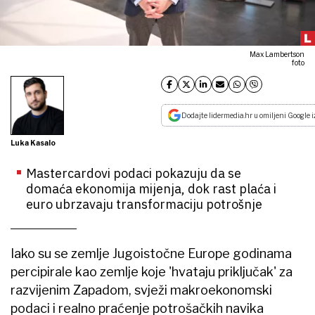
Max Lambertson
foto
Dodajte lidermedia.hr u omiljeni Google i
Luka Kasalo
Mastercardovi podaci pokazuju da se
domaća ekonomija mijenja, dok rast plaća i
euro ubrzavaju transformaciju potrošnje
Iako su se zemlje Jugoistočne Europe godinama
percipirale kao zemlje koje 'hvataju priključak' za
razvijenim Zapadom, svježi makroekonomski
podaci i realno praćenje potrošačkih navika