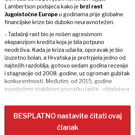
Lambertson podsjeća kako je
brzi rast
Jugoistočne Europe
u godinama prije globalne
financijske krize bio duboko neuravnotežen.
- Tadašnji rast bio je nošen agresivnom
ekspanzijom kredita koja je bila potpuno
neodrživa. Kada je kriza udarila, oporavak je bio
izuzetno bolan, a Hrvatska je pretrpjela jedno od
najtežih razdoblja, gotovo sedam godina recesije
i stagnacije od 2008. godine, uz ogroman gubitak
konkurentnosti. Međutim, od 2015. godine
svjedočimo stabilnom povratku rasta - objašnjava
Lambertson.
BESPLATNO nastavite čitati ovaj
članak