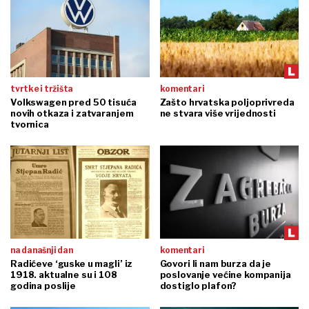
tvrtke i tržišta
komentari
Volkswagen pred 50 tisuća
Zašto hrvatska poljoprivreda
novih otkaza i zatvaranjem
ne stvara više vrijednosti
tvornica
na današnji dan
komentari
Radićeve ‘guske u magli’ iz
Govori li nam burza da je
1918. aktualne su i 108
poslovanje većine kompanija
godina poslije
dostiglo plafon?