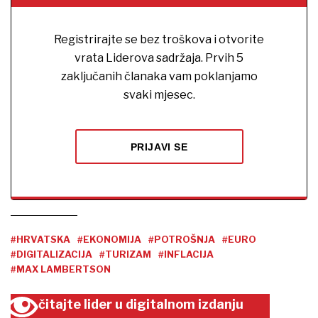
Registrirajte se bez troškova i otvorite
vrata Liderova sadržaja. Prvih 5
zaključanih članaka vam poklanjamo
svaki mjesec.
PRIJAVI SE
#HRVATSKA
#EKONOMIJA
#POTROŠNJA
#EURO
#DIGITALIZACIJA
#TURIZAM
#INFLACIJA
#MAX LAMBERTSON
čitajte lider u digitalnom izdanju