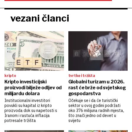
vezani članci
kripto
tvrtke i tržišta
Kripto investicijski
Globalni turizam u 2026.
proizvodi bilježe odljev od
rast će brže od svjetskog
milijardu dolara
gospodarstva
Institucionalni investitori
Očekuje se i da će turistički
povukli su kapital iz kripto
sektor u ovoj godini podržati
proizvoda dok su napetosti s
oko 376 milijuna radnih mjesta,
Iranom i rastuća inflacija
što znači jedno od devet u
potresale tržišta
svijetu