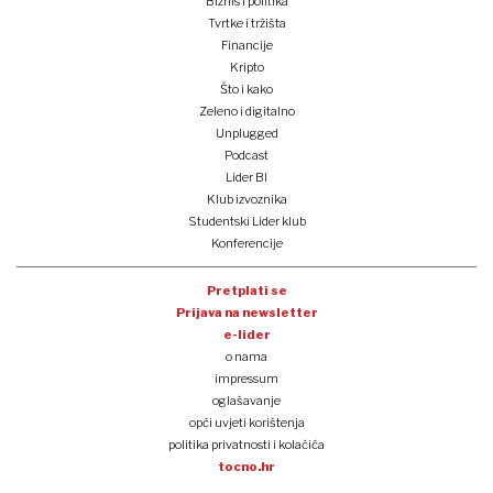
Biznis i politika
Tvrtke i tržišta
Financije
Kripto
Što i kako
Zeleno i digitalno
Unplugged
Podcast
Lider BI
Klub izvoznika
Studentski Lider klub
Konferencije
Pretplati se
Prijava na newsletter
e-lider
o nama
impressum
oglašavanje
opći uvjeti korištenja
politika privatnosti i kolačića
tocno.hr