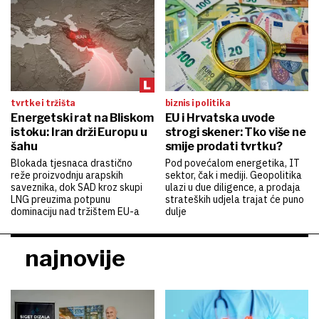
tvrtke i tržišta
biznis i politika
Energetski rat na Bliskom
EU i Hrvatska uvode
istoku: Iran drži Europu u
strogi skener: Tko više ne
šahu
smije prodati tvrtku?
Blokada tjesnaca drastično
Pod povećalom energetika, IT
reže proizvodnju arapskih
sektor, čak i mediji. Geopolitika
saveznika, dok SAD kroz skupi
ulazi u due diligence, a prodaja
LNG preuzima potpunu
strateških udjela trajat će puno
dominaciju nad tržištem EU-a
dulje
najnovije