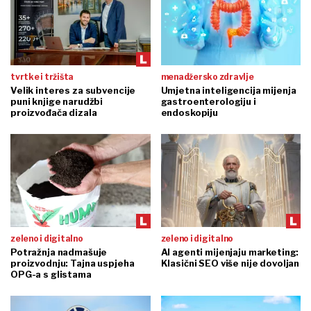
tvrtke i tržišta
menadžersko zdravlje
Velik interes za subvencije
Umjetna inteligencija mijenja
puni knjige narudžbi
gastroenterologiju i
proizvođača dizala
endoskopiju
zeleno i digitalno
zeleno i digitalno
Potražnja nadmašuje
AI agenti mijenjaju marketing:
proizvodnju: Tajna uspjeha
Klasični SEO više nije dovoljan
OPG-a s glistama