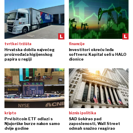
tvrtke i tržišta
financije
Hrvatska dobila najvećeg
Investitori okreću leđa
proizvođača higijenskog
softveru: Kapital seli u HALO
papira u regiji
dionice
kripto
biznis i politika
Prvi bitcoin ETF odlazi s
SAD šokirao pad
Njujorške burze nakon samo
zaposlenosti, Wall Street
dvije godine
odmah snažno reagirao