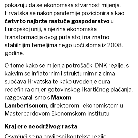
pokazuju da se ekonomska stvarnost mijenja.
Hrvatska se nakon pandemije pozicionirala kao
četvrto najbrže rastuće gospodarstvo
u
Europskoj uniji, a njezina ekonomska
transformacija ovog puta stoji na znatno
stabilnijim temeljima nego uoči sloma iz 2008.
godine.
O tome kako se mijenja potrošački DNK regije, s
kakvim se inflatornim i strukturnim rizicima
suočava Hrvatska te kako uvođenje eura
redefinira omjer gotovinskog i kartičnog plaćanja,
razgovarali smo s
Maxom
Lambertsonom
, direktorom i ekonomistom u
Mastercardovom Ekonomskom Institutu.
Kraj ere neodrživog rasta
Osvrćući se na povijesni kontekst regije,