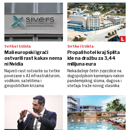
tvrtke i tržišta
tvrtke i tržišta
Mali europski igrači
Propali hotel kraj Splita
ostvarili rast kakav nema
ide na dražbu za 3,44
ni Nvidia
milijuna eura
Najveći rast ostvarile su tvrtke
Nekadašnje četiri zvjezdice na
povezane s AI infrastrukturom,
dugopoljskom kamenjaru nakon
vodikom, satelitima i
pandemijskog sloma, dugova i
geopolitičkim krizama
stečaja traže novog vlasnika