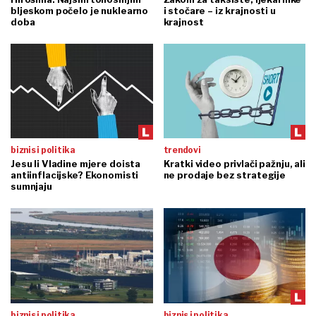
bljeskom počelo je nuklearno
i stočare – iz krajnosti u
doba
krajnost
biznis i politika
trendovi
Jesu li Vladine mjere doista
Kratki video privlači pažnju, ali
antiinflacijske? Ekonomisti
ne prodaje bez strategije
sumnjaju
biznis i politika
biznis i politika