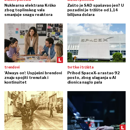
Nuklearna elektrana Krško
Zašto je SAD spašavao jen? U
zbog toplinskog vala
pozadini je tržište od 1,14
smanjuje snagu reaktora
bilijuna dolara
trendovi
tvrtke i tržišta
'Always on': Uspješni brendovi
Prihod SpaceX-a rastao 92
znaju spojiti trenutak i
posto, zbog ulaganja u AI
kontinuitet
dionica naglo pala