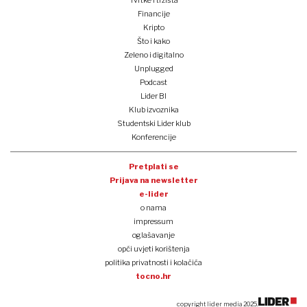
Tvrtke i tržišta
Financije
Kripto
Što i kako
Zeleno i digitalno
Unplugged
Podcast
Lider BI
Klub izvoznika
Studentski Lider klub
Konferencije
Pretplati se
Prijava na newsletter
e-lider
o nama
impressum
oglašavanje
opći uvjeti korištenja
politika privatnosti i kolačića
tocno.hr
copyright lider media 2025.