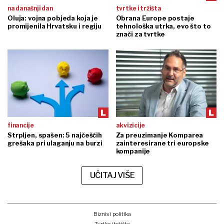
na današnji dan
tvrtke i tržišta
Oluja: vojna pobjeda koja je
Obrana Europe postaje
promijenila Hrvatsku i regiju
tehnološka utrka, evo što to
znači za tvrtke
financije
akvizicije
Strpljen, spašen: 5 najčešćih
Za preuzimanje Komparea
grešaka pri ulaganju na burzi
zainteresirane tri europske
kompanije
UČITAJ VIŠE
Biznis i politika