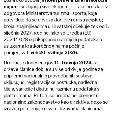
posla oko uvođenja
novih pravila za kratkoročni
najam
i suzbijanja sive ekonomije. Tako proizlazi iz
odgovora Ministarstva turizma i sporta, koje
potvrđuje da se obveza dodjele registracijskog
broja iznajmljivačima u Hrvatskoj očekuje tek od 1.
siječnja 2027. godine, iako se Uredba (EU)
2024/1028 o prikupljanju i razmjeni podataka o
uslugama kratkoročnog najma počinje
primjenjivati
već 20. svibnja 2026.
Uredba je donesena još
11. travnja 2024.
, a
države članice dobile su više od dvije godine za
pripremu nacionalnih provedbenih sustava,
uključujući registracijske postupke, nadležna
tijela, sankcije i digitalnu razmjenu podataka s
platformama. Pritom se uredba ne ‘prenosi’ u
nacionalno zakonodavstvo kao direktiva, nego se
izravno primjenjuje u svim državama članicama.