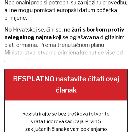
Nacionalni propisi potrebni su za njezinu provedbu,
ali ne mogu pomicati europski datum početka
primjene.
No Hrvatskoj se, čini se,
ne žuri s borbom protiv
nelegalnog najma
koji se oglašava na digitalnim
platformama. Prema trenutačnom planu
Ministarstva, stvarna primjena krenut će više od
sedam mjeseci nakon europskog roka.
BESPLATNO nastavite čitati ovaj
članak
Registrirajte se bez troškova i otvorite
vrata Liderova sadržaja. Prvih 5
zaključanih članaka vam poklanjamo