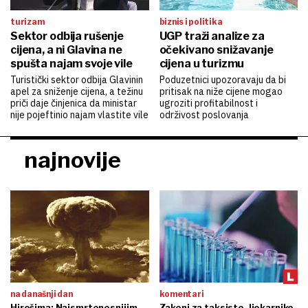
turizam
biznis i politika
Sektor odbija rušenje
UGP traži analize za
cijena, a ni Glavina ne
očekivano snižavanje
spušta najam svoje vile
cijena u turizmu
Turistički sektor odbija Glavinin
Poduzetnici upozoravaju da bi
apel za sniženje cijena, a težinu
pritisak na niže cijene mogao
priči daje činjenica da ministar
ugroziti profitabilnost i
nije pojeftinio najam vlastite vile
održivost poslovanja
najnovije
na današnji dan
komentari
Hirošima: Najsmrtonosnijim
Zakoni za taksiste, ljekarnike