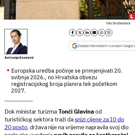
foto Shutterstock
Dodajte lidermedia.hr u omiljeni Google i
Antonija Knežević
Europska uredba počinje se primjenjivati 20.
svibnja 2026., no Hrvatska obvezu
registracijskog broja planira tek početkom
2027.
Dok ministar turizma
Tonči Glavina
od
turističkog sektora traži da
snizi cijene za 10 do
20 posto
, država nije na vrijeme napravila svoj dio