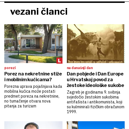
vezani članci
porezi
na današnji dan
Porez na nekretnine stiže
Dan pobjede i Dan Europe
i mobilnim kućicama?
u Hrvatskoj povod za
žestoke ideološke sukobe
Porezna uprava pojašnjava kada
mobilna kućica može postati
Zagreb je godinama 9. svibnja
predmet poreza na nekretnine,
svjedočio žestokim sukobima
no tumačenje otvara nova
antifašista i antikomunista, koji
pitanja za turizam
su kulminirali fizičkim obračunom
1999.