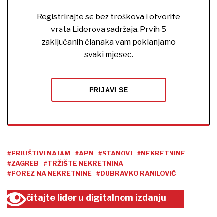
Registrirajte se bez troškova i otvorite
vrata Liderova sadržaja. Prvih 5
zaključanih članaka vam poklanjamo
svaki mjesec.
PRIJAVI SE
#PRIUŠTIVI NAJAM
#APN
#STANOVI
#NEKRETNINE
#ZAGREB
#TRŽIŠTE NEKRETNINA
#POREZ NA NEKRETNINE
#DUBRAVKO RANILOVIĆ
čitajte lider u digitalnom izdanju