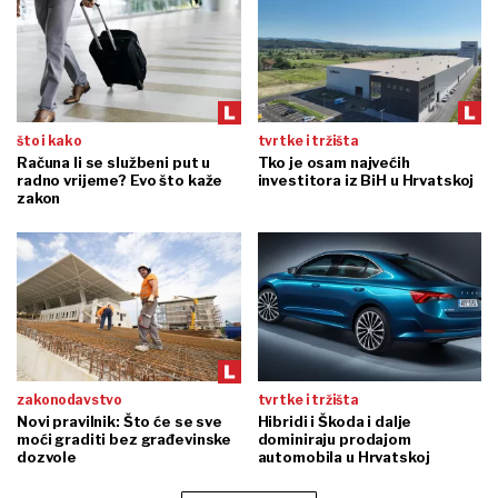
što i kako
tvrtke i tržišta
Računa li se službeni put u
Tko je osam najvećih
radno vrijeme? Evo što kaže
investitora iz BiH u Hrvatskoj
zakon
zakonodavstvo
tvrtke i tržišta
Novi pravilnik: Što će se sve
Hibridi i Škoda i dalje
moći graditi bez građevinske
dominiraju prodajom
dozvole
automobila u Hrvatskoj