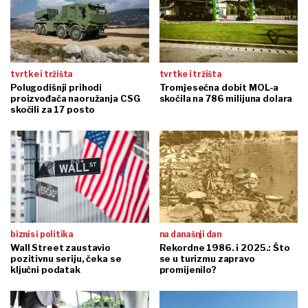
tvrtke i tržišta
tvrtke i tržišta
Polugodišnji prihodi
Tromjesečna dobit MOL-a
proizvođača naoružanja CSG
skočila na 786 milijuna dolara
skočili za 17 posto
biznis i politika
na današnji dan
Wall Street zaustavio
Rekordne 1986. i 2025.: Što
pozitivnu seriju, čeka se
se u turizmu zapravo
ključni podatak
promijenilo?