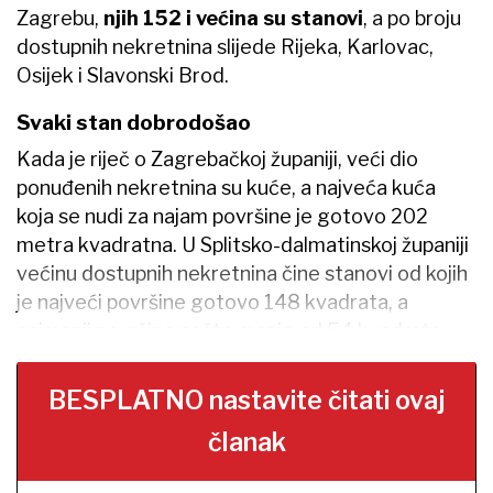
Zagrebu,
njih 152 i većina su stanovi
, a po broju
dostupnih nekretnina slijede Rijeka, Karlovac,
Osijek i Slavonski Brod.
Svaki stan dobrodošao
Kada je riječ o Zagrebačkoj županiji, veći dio
ponuđenih nekretnina su kuće, a najveća kuća
koja se nudi za najam površine je gotovo 202
metra kvadratna. U Splitsko-dalmatinskoj županiji
većinu dostupnih nekretnina čine stanovi od kojih
je najveći površine gotovo 148 kvadrata, a
najmanji površine nešto manje od 54 kvadrata.
BESPLATNO nastavite čitati ovaj
članak