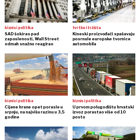
biznis i politika
tvrtke i tržišta
SAD šokirao pad
Kineski proizvođači spašavaju
zaposlenosti, Wall Street
posrnule europske tvornice
odmah snažno reagirao
automobila
biznis i politika
biznis i politika
Cijene hrane opet porasle u
U prvom polugodištu hrvatski
srpnju, na najvišu razinu u 3,5
izvoz porastao više od 10
godine
posto