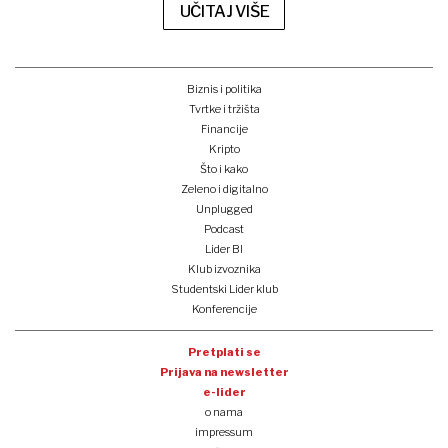
UČITAJ VIŠE
Biznis i politika
Tvrtke i tržišta
Financije
Kripto
Što i kako
Zeleno i digitalno
Unplugged
Podcast
Lider BI
Klub izvoznika
Studentski Lider klub
Konferencije
Pretplati se
Prijava na newsletter
e-lider
o nama
impressum