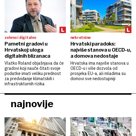
zeleno i digitalno
nekretnine
Pametni gradovi u
Hrvatski paradoks:
Hrvatskoj: uloga
najviše stanova u OECD-u,
digitalnih blizanaca
a domova nedostaje
Vlatko Roland objašnjava da će
Hrvatska ima najviše stanova u
gradovi koji nauče čitati svoje
OECD-u i više dozvola od
podatke imati veliku prednost
prosjeka EU-a, ali mladima su
za predviđanje klimatskih i
domovi sve nedostupniji
infrastrukturnih rizika
najnovije