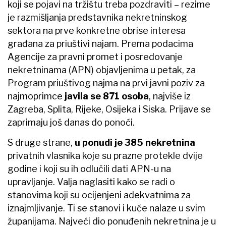
koji se pojavi na tržištu treba pozdraviti – rezime
je razmišljanja predstavnika nekretninskog
sektora na prve konkretne obrise interesa
građana za priuštivi najam. Prema podacima
Agencije za pravni promet i posredovanje
nekretninama (APN) objavljenima u petak, za
Program priuštivog najma na prvi javni poziv za
najmoprimce
javila se 871 osoba
, najviše iz
Zagreba, Splita, Rijeke, Osijeka i Siska. Prijave se
zaprimaju još danas do ponoći.
S druge strane,
u ponudi je 385 nekretnina
privatnih vlasnika koje su prazne protekle dvije
godine i koji su ih odlučili dati APN-u na
upravljanje. Valja naglasiti kako se radi o
stanovima koji su ocijenjeni adekvatnima za
iznajmljivanje. Ti se stanovi i kuće nalaze u svim
županijama. Najveći dio ponuđenih nekretnina je u