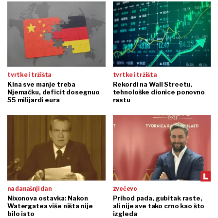
tvrtke i tržišta
tvrtke i tržišta
Kina sve manje treba
Rekordi na Wall Streetu,
Njemačku, deficit dosegnuo
tehnološke dionice ponovno
55 milijardi eura
rastu
na današnji dan
zvečevo
Nixonova ostavka: Nakon
Prihod pada, gubitak raste,
Watergatea više ništa nije
ali nije sve tako crno kao što
bilo isto
izgleda