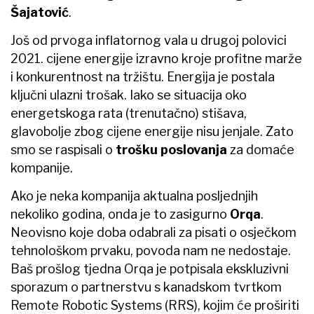
Šajatović
.
Još od prvoga inflatornog vala u drugoj polovici
2021. cijene energije izravno kroje profitne marže
i konkurentnost na tržištu. Energija je postala
ključni ulazni trošak. Iako se situacija oko
energetskoga rata (trenutačno) stišava,
glavobolje zbog cijene energije nisu jenjale. Zato
smo se raspisali o
trošku poslovanja
za domaće
kompanije.
Ako je neka kompanija aktualna posljednjih
nekoliko godina, onda je to zasigurno
Orqa
.
Neovisno koje doba odabrali za pisati o osječkom
tehnološkom prvaku, povoda nam ne nedostaje.
Baš prošlog tjedna Orqa je potpisala ekskluzivni
sporazum o partnerstvu s kanadskom tvrtkom
Remote Robotic Systems (RRS), kojim će proširiti