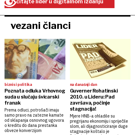
čitajte lider u digitalnom izdanju
vezani članci
biznis i politika
na današnji dan
Poznata odluka Vrhovnog
Guverner Rohatinski
suda u slučaju švicarski
2010. u Lideru: Pad
franak
završava, počinje
stagnacija!
Prema odluci, potrošači imaju
samo pravo na zatezne kamate
Mjere HNB-a ohladile su
od sklapanja osnovnog ugovora
pregrijanu ekonomiju i spriječile
o kreditu do dana prestanka
slom, ali dijagnosticiranje duge
obveze konverzijom
stagnacije koštalo je