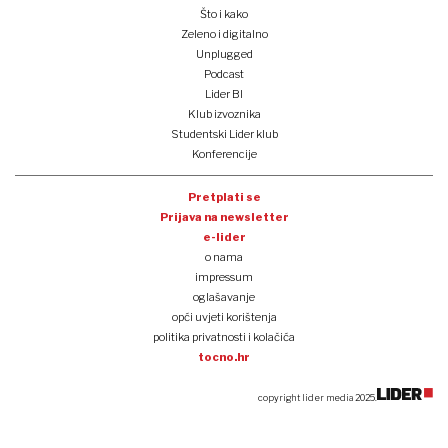
Što i kako
Zeleno i digitalno
Unplugged
Podcast
Lider BI
Klub izvoznika
Studentski Lider klub
Konferencije
Pretplati se
Prijava na newsletter
e-lider
o nama
impressum
oglašavanje
opći uvjeti korištenja
politika privatnosti i kolačića
tocno.hr
copyright lider media 2025.