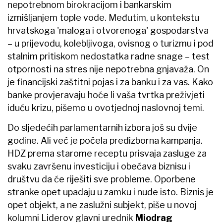
nepotrebnom birokracijom i bankarskim
izmišljanjem tople vode. Međutim, u kontekstu
hrvatskoga 'maloga i otvorenoga' gospodarstva
– u prijevodu, kolebljivoga, ovisnog o turizmu i pod
stalnim pritiskom nedostatka radne snage – test
otpornosti na stres nije nepotrebna gnjavaža. On
je financijski zaštitni pojas i za banku i za vas. Kako
banke provjeravaju hoće li vaša tvrtka preživjeti
iduću krizu, pišemo u ovotjednoj naslovnoj temi.
Do sljedećih parlamentarnih izbora još su dvije
godine. Ali već je počela predizborna kampanja.
HDZ prema starome receptu prisvaja zasluge za
svaku završenu investiciju i obećava biznisu i
društvu da će riješiti sve probleme. Oporbene
stranke opet upadaju u zamku i nude isto. Biznis je
opet objekt, a ne zaslužni subjekt, piše u novoj
kolumni Liderov glavni urednik
Miodrag