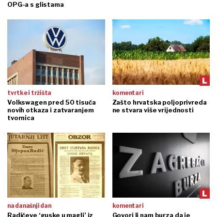
OPG-a s glistama
tvrtke i tržišta
komentari
Volkswagen pred 50 tisuća
Zašto hrvatska poljoprivreda
novih otkaza i zatvaranjem
ne stvara više vrijednosti
tvornica
na današnji dan
komentari
Radićeve ‘guske u magli’ iz
Govori li nam burza da je