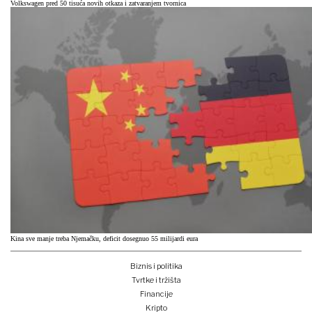
Volkswagen pred 50 tisuća novih otkaza i zatvaranjem tvornica
Kina sve manje treba Njemačku, deficit dosegnuo 55 milijardi eura
Biznis i politika
Tvrtke i tržišta
Financije
Kripto