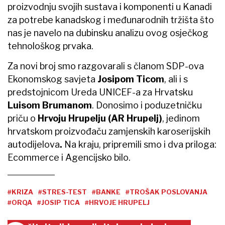
proizvodnju svojih sustava i komponenti u Kanadi
za potrebe kanadskog i međunarodnih tržišta što
nas je navelo na dubinsku analizu ovog osječkog
tehnološkog prvaka.
Za novi broj smo razgovarali s članom SDP-ova
Ekonomskog savjeta
Josipom Ticom
, ali i s
predstojnicom Ureda UNICEF-a za Hrvatsku
Luisom Brumanom
. Donosimo i poduzetničku
priču o
Hrvoju Hrupelju (AR Hrupelj)
, jedinom
hrvatskom proizvođaču zamjenskih karoserijskih
autodijelova
.
Na kraju, pripremili smo i dva priloga:
Ecommerce i Agencijsko bilo.
#KRIZA
#STRES-TEST
#BANKE
#TROŠAK POSLOVANJA
#ORQA
#JOSIP TICA
#HRVOJE HRUPELJ