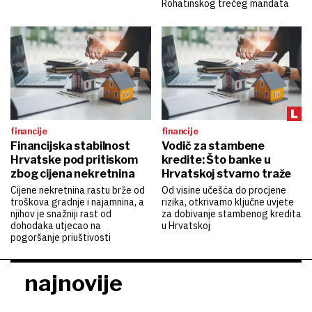
Rohatinskog trećeg mandata
financije
financije
Financijska stabilnost
Vodič za stambene
Hrvatske pod pritiskom
kredite: Što banke u
zbog cijena nekretnina
Hrvatskoj stvarno traže
Cijene nekretnina rastu brže od
Od visine učešća do procjene
troškova gradnje i najamnina, a
rizika, otkrivamo ključne uvjete
njihov je snažniji rast od
za dobivanje stambenog kredita
dohodaka utjecao na
u Hrvatskoj
pogoršanje priuštivosti
najnovije