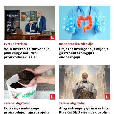
tvrtke i tržišta
menadžersko zdravlje
Velik interes za subvencije
Umjetna inteligencija mijenja
puni knjige narudžbi
gastroenterologiju i
proizvođača dizala
endoskopiju
zeleno i digitalno
zeleno i digitalno
Potražnja nadmašuje
AI agenti mijenjaju marketing:
proizvodnju: Tajna uspjeha
Klasični SEO više nije dovoljan