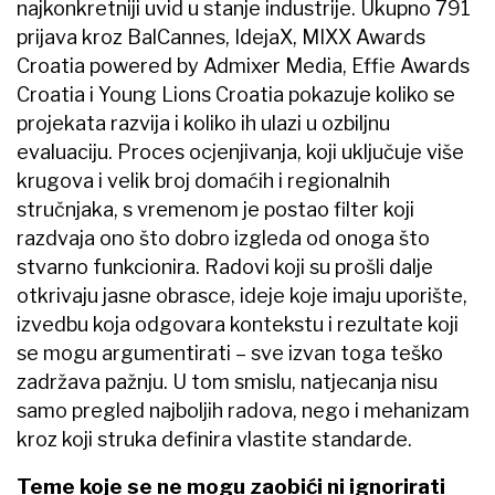
najkonkretniji uvid u stanje industrije. Ukupno 791
prijava kroz BalCannes, IdejaX, MIXX Awards
Croatia powered by Admixer Media, Effie Awards
Croatia i Young Lions Croatia pokazuje koliko se
projekata razvija i koliko ih ulazi u ozbiljnu
evaluaciju. Proces ocjenjivanja, koji uključuje više
krugova i velik broj domaćih i regionalnih
stručnjaka, s vremenom je postao filter koji
razdvaja ono što dobro izgleda od onoga što
stvarno funkcionira. Radovi koji su prošli dalje
otkrivaju jasne obrasce, ideje koje imaju uporište,
izvedbu koja odgovara kontekstu i rezultate koji
se mogu argumentirati – sve izvan toga teško
zadržava pažnju. U tom smislu, natjecanja nisu
samo pregled najboljih radova, nego i mehanizam
kroz koji struka definira vlastite standarde.
Teme koje se ne mogu zaobići ni ignorirati