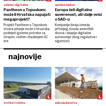
zeleno i digitalno
opinion maker
Pantheon u Topuskom:
Europa želi digitalnu
može li Hrvatska napajati
suverenost, ali i dalje ovisi
megaprojekt?
o SAD-u
Projekt Pantheon u Topuskom
Kompanije biraju između
otvara pitanje može li Hrvatska
jeftinijeg clouda američkih
podnijeti goleme potrebe za
divova i skuplje digitalne
strujom, vodom i hlađenjem AI
autonomije zbog regulative i
ere
sigurnosti
najnovije
tvrtke i tržišta
zakonodavstvo