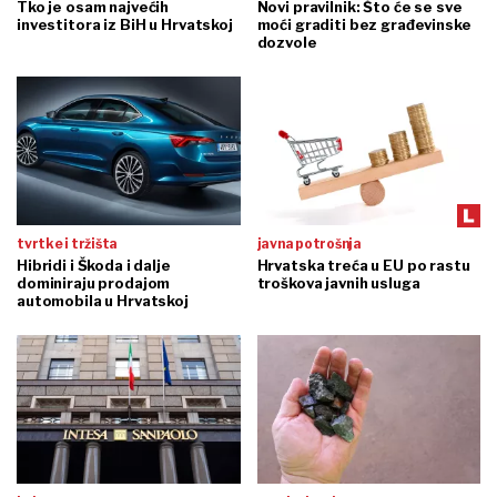
Tko je osam najvećih
Novi pravilnik: Što će se sve
investitora iz BiH u Hrvatskoj
moći graditi bez građevinske
dozvole
tvrtke i tržišta
javna potrošnja
Hibridi i Škoda i dalje
Hrvatska treća u EU po rastu
dominiraju prodajom
troškova javnih usluga
automobila u Hrvatskoj