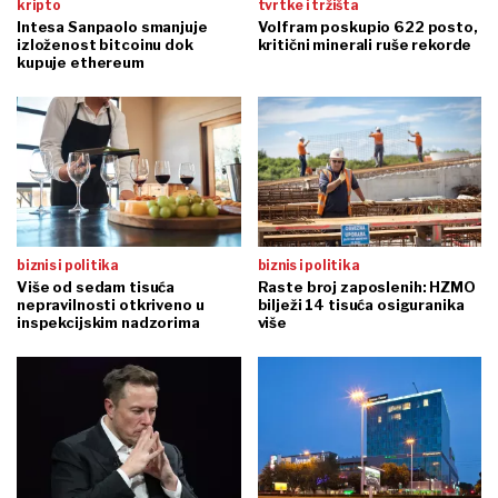
kripto
tvrtke i tržišta
Intesa Sanpaolo smanjuje
Volfram poskupio 622 posto,
izloženost bitcoinu dok
kritični minerali ruše rekorde
kupuje ethereum
biznis i politika
biznis i politika
Više od sedam tisuća
Raste broj zaposlenih: HZMO
nepravilnosti otkriveno u
bilježi 14 tisuća osiguranika
inspekcijskim nadzorima
više