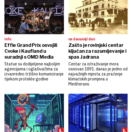
info
na današnji dan
Effie Grand Prix osvojili
Zašto je rovinjski centar
Cvoke i Kaufland u
ključan za razumijevanje i
suradnji s OMD Media
spas Jadrana
Statue su dodijeljene najboljim
Centar za istraživanje mora
agencijama i oglašivačima za
osnovan 1891. danas je jedno od
izvanredno tržišno komuniciranje
najvažnijih mjesta za praćenje
tijekom protekle godine
klimatskih promjena u
Mediteranu