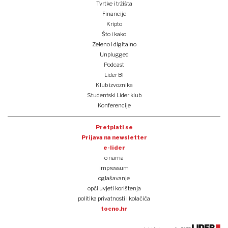
Tvrtke i tržišta
Financije
Kripto
Što i kako
Zeleno i digitalno
Unplugged
Podcast
Lider BI
Klub izvoznika
Studentski Lider klub
Konferencije
Pretplati se
Prijava na newsletter
e-lider
o nama
impressum
oglašavanje
opći uvjeti korištenja
politika privatnosti i kolačića
tocno.hr