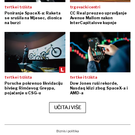
tvrtke i tržišta
trgovački centri
Poniranje SpaceX-a: Raketa
CC Real preuzeo upravljanje
se srušila na Mjesec, dionica
Avenue Mallom nakon
na burzi
InterCapitalove kupnje
tvrtke i tržišta
tvrtke i tržišta
Porsche pokrenuo likvidaciju
Dow Jones ruši rekorde,
bivšeg Rimčevog Greypa,
Nasdaq klizi zbog SpaceX-a i
pojačanje u CSG-u
AMD-a
UČITAJ VIŠE
Biznis i politika