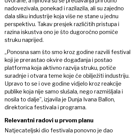
dvorane, a njihova su se predavanja prirodno
nadovezivala, ponekad i razilazila, ali su zajedno
dala sliku industrije koja više ne stane u jednu
perspektivu. Takav presjek različitih pristupa i
razina iskustva ono je što dugoročno pomiče
struku naprijed.
„Ponosna sam što smo kroz godine razvili festival
koji je prerastao okvire događanja i postao
platforma koja aktivno razvija struku, potiče
suradnje i otvara teme koje će obilježiti industriju.
Upravo to se i ove godine vidjelo kroz reakcije
publike koja nije samo slušala, nego razmišljala i
nosila to dalje”, izjavila je Dunja Ivana Ballon,
direktorica festivala i programa.
Relevantni radovi u prvom planu
Natjecateljski dio festivala ponovno je dao