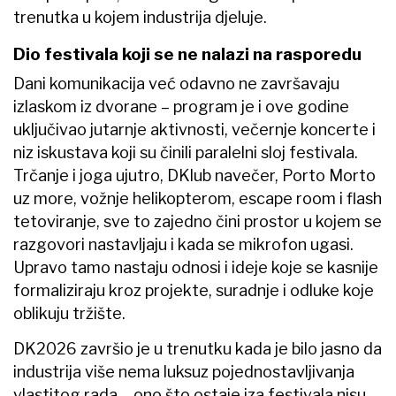
trenutka u kojem industrija djeluje.
Dio festivala koji se ne nalazi na rasporedu
Dani komunikacija već odavno ne završavaju
izlaskom iz dvorane – program je i ove godine
uključivao jutarnje aktivnosti, večernje koncerte i
niz iskustava koji su činili paralelni sloj festivala.
Trčanje i joga ujutro, DKlub navečer, Porto Morto
uz more, vožnje helikopterom, escape room i flash
tetoviranje, sve to zajedno čini prostor u kojem se
razgovori nastavljaju i kada se mikrofon ugasi.
Upravo tamo nastaju odnosi i ideje koje se kasnije
formaliziraju kroz projekte, suradnje i odluke koje
oblikuju tržište.
DK2026 završio je u trenutku kada je bilo jasno da
industrija više nema luksuz pojednostavljivanja
vlastitog rada – ono što ostaje iza festivala nisu