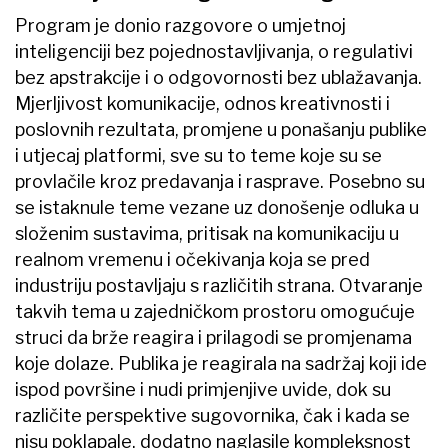
Program je donio razgovore o umjetnoj
inteligenciji bez pojednostavljivanja, o regulativi
bez apstrakcije i o odgovornosti bez ublažavanja.
Mjerljivost komunikacije, odnos kreativnosti i
poslovnih rezultata, promjene u ponašanju publike
i utjecaj platformi, sve su to teme koje su se
provlačile kroz predavanja i rasprave. Posebno su
se istaknule teme vezane uz donošenje odluka u
složenim sustavima, pritisak na komunikaciju u
realnom vremenu i očekivanja koja se pred
industriju postavljaju s različitih strana. Otvaranje
takvih tema u zajedničkom prostoru omogućuje
struci da brže reagira i prilagodi se promjenama
koje dolaze. Publika je reagirala na sadržaj koji ide
ispod površine i nudi primjenjive uvide, dok su
različite perspektive sugovornika, čak i kada se
nisu poklapale, dodatno naglasile kompleksnost