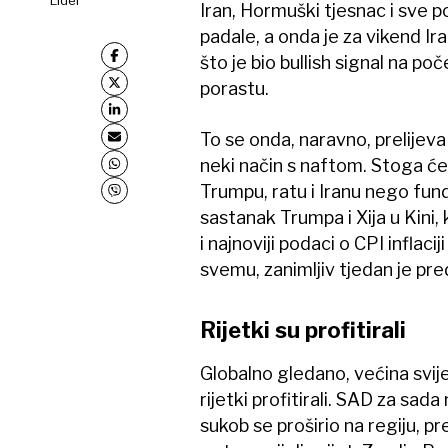
Iran, Hormuški tjesnac i sve p
padale, a onda je za vikend Ira
što je bio bullish signal na po
porastu.
To se onda, naravno, prelijev
neki način s naftom. Stoga će 
Trumpu, ratu i Iranu nego fun
sastanak Trumpa i Xija u Kini, 
i najnoviji podaci o CPI inflacij
svemu, zanimljiv tjedan je pr
Rijetki su profitirali
Globalno gledano, većina svije
rijetki profitirali. SAD za sada
sukob se proširio na regiju, p