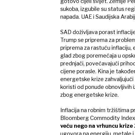
gotovo cijeli svijet. Zemlje P
sukoba, izgubile su status reg
napada. UAE i Saudijska Arabi
SAD doživljava porast inflacije
Trump se priprema za problema
priprema za rastuću inflaciju
glad zbog poremećaja u opskr
prednjači, povećavajući prihode
cijene porasle. Kina je takođ
energetske krize zahvaljujući R
koristi od ponude obnovljivih i
zbog energetske krize.
Inflacija na robnim tržištima p
Bloomberg Commodity Index (B
veću nego na vrhuncu krize
ugovora na energiju, metale i