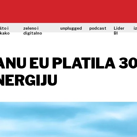
što i
zeleno i
unplugged
podcast
Lider
i
kako
digitalno
BI
ANU EU PLATILA 30
NERGIJU