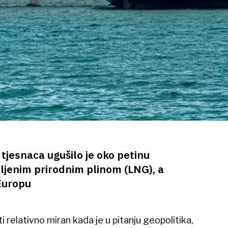
jesnaca ugušilo je oko petinu
jenim prirodnim plinom (LNG), a
 Europu
ti relativno miran kada je u pitanju geopolitika,