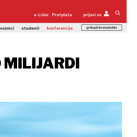
e-Lider
Pretplata
prijavi se
prikaži kronološki
zvoznici
studenti
konferencije
 MILIJARDI