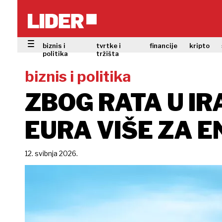
biznis i
tvrtke i
financije
kripto
politika
tržišta
biznis i politika
ZBOG RATA U IR
EURA VIŠE ZA E
12. svibnja 2026.