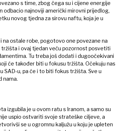
ovezano s time, zbog čega su i cijene energije
n odbacio najnoviji američki mirovni prijedlog,
četku novog tjedna za sirovu naftu, koja je u
a i na ostale robe, pogotovo one povezane na
tržišta i ovaj tjedan veću pozornost posvetiti
damentima. Tu treba još dodati i dugoočekivani
koji će također biti u fokusu tržišta. Očekuju nas
i u SAD-u, pa će i to biti fokus tržišta. Sve u
ed nama.
ta izgubila je u ovom ratu s Iranom, a samo su
 nije uspio ostvariti svoje strateške ciljeve, a
retvorivši se u ogromnu kaljužu u koju je upleten