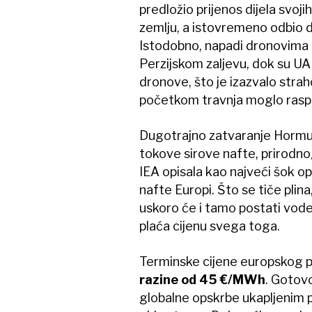
predložio prijenos dijela svoj
zemlju, a istovremeno odbio d
Istodobno, napadi dronovima po
Perzijskom zaljevu, dok su UAE 
dronove, što je izazvalo strah
početkom travnja moglo raspa
Dugotrajno zatvaranje Hormuš
tokove sirove nafte, prirodnog 
IEA opisala kao najveći šok op
nafte Europi. Što se tiče plina
uskoro će i tamo postati vodeć
plaća cijenu svega toga.
Terminske cijene europskog pr
razine od 45 €/MWh
. Gotovo
globalne opskrbe ukapljenim p