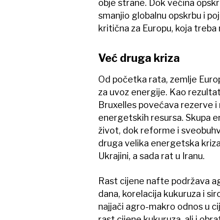
obje strane. Dok većina opskrb
smanjio globalnu opskrbu i poj
kritična za Europu, koja treba 
Već druga kriza
Od početka rata, zemlje Europs
za uvoz energije. Kao rezulta
Bruxelles povećava rezerve i 
energetskih resursa. Skupa e
život, dok reforme i sveobuhva
druga velika energetska kriz
Ukrajini, a sada rat u Iranu.
Rast cijene nafte podržava ag
dana, korelacija kukuruza i si
najjači agro-makro odnos u ci
rast cijene kukuruza, ali i obr