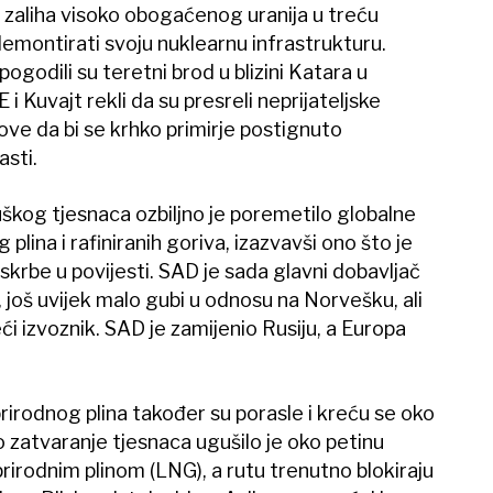
ih zaliha visoko obogaćenog uranija u treću
emontirati svoju nuklearnu infrastrukturu.
godili su teretni brod u blizini Katara u
i Kuvajt rekli da su presreli neprijateljske
ove da bi se krhko primirje postignuto
sti.
kog tjesnaca ozbiljno je poremetilo globalne
plina i rafiniranih goriva, izazvavši ono što je
skrbe u povijesti. SAD je sada glavni dobavljač
, još uvijek malo gubi u odnosu na Norvešku, ali
i izvoznik. SAD je zamijenio Rusiju, a Europa
irodnog plina također su porasle i kreću se oko
 zatvaranje tjesnaca ugušilo je oko petinu
rirodnim plinom (LNG), a rutu trenutno blokiraju