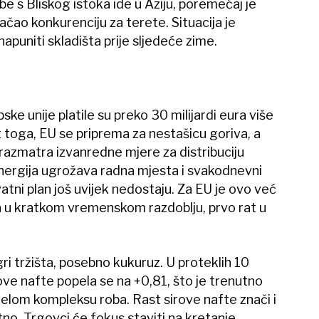
e s Bliskog istoka ide u Aziju, poremećaj je
ačao konkurenciju za terete. Situacija je
napuniti skladišta prije sljedeće zime.
ke unije platile su preko 30 milijardi eura više
t toga, EU se priprema za nestašicu goriva, a
razmatra izvanredne mjere za distribuciju
nergija ugrožava radna mjesta i svakodnevni
tni plan još uvijek nedostaju. Za EU je ovo već
a u kratkom vremenskom razdoblju, prvo rat u
ri tržišta, posebno kukuruz. U proteklih 10
rove nafte popela se na +0,81, što je trenutno
jelom kompleksu roba. Rast sirove nafte znači i
atno. Trgovci će fokus staviti na kretanje