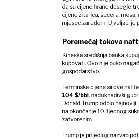
da su cijene hrane dosegle tr
cijene žitarica, šećera, mesa, m
mjesec zaredom. U veljači je p
Poremećaj tokova naft
Kineska središnja banka kupuj
kupovati. Ovo nije puko nagađ
gospodarstvo.
Terminske cijene sirove nafte
104 $/bbl
, nadoknadivši gubi
Donald Trump odbio najnoviji 
na okončanje 10-tjednog suko
zatvorenim.
Trump je prijedlog nazvao potp