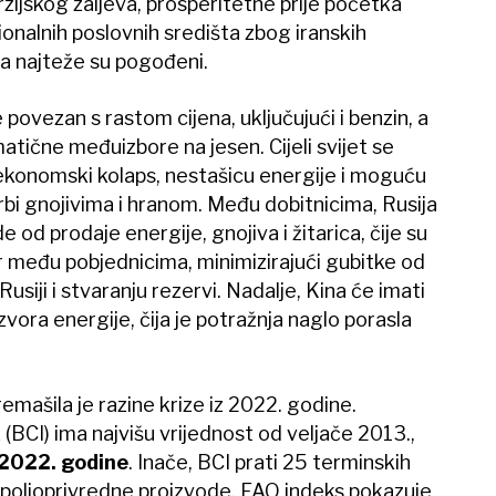
erzijskog zaljeva, prosperitetne prije početka
ionalnih poslovnih središta zbog iranskih
ja najteže su pogođeni.
 povezan s rastom cijena, uključujući i benzin, a
tične međuizbore na jesen. Cijeli svijet se
, ekonomski kolaps, nestašicu energije i moguću
bi gnojivima i hranom. Među dobitnicima, Rusija
 od prodaje energije, gnojiva i žitarica, čije su
er među pobjednicima, minimizirajući gubitke od
usiji i stvaranju rezervi. Nadalje, Kina će imati
zvora energije, čija je potražnja naglo porasla
remašila je razine krize iz 2022. godine.
CI) ima najvišu vrijednost od veljače 2013.,
 2022. godine
. Inače, BCI prati 25 terminskih
 poljoprivredne proizvode. FAO indeks pokazuje