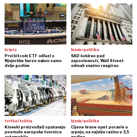
kripto
biznis i politika
Prvi bitcoin ETF odlazi s
SAD šokirao pad
Njujorške burze nakon samo
zaposlenosti, Wall Street
dvije godine
odmah snažno reagirao
tvrtke i tržišta
biznis i politika
Kineski proizvođači spašavaju
Cijene hrane opet porasle u
posrnule europske tvornice
srpnju, na najvišu razinu u 3,5
automobila
godine