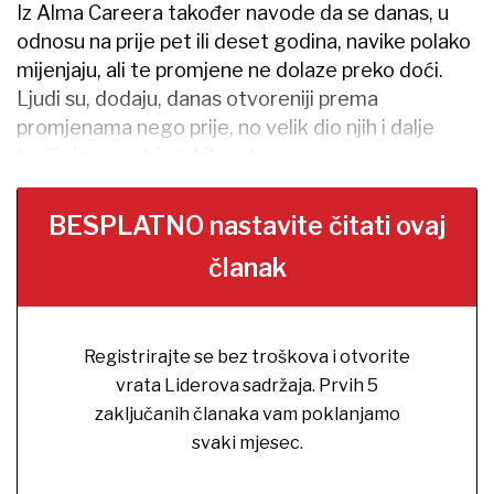
Iz Alma Careera također navode da se danas, u
odnosu na prije pet ili deset godina, navike polako
mijenjaju, ali te promjene ne dolaze preko doći.
Ljudi su, dodaju, danas otvoreniji prema
promjenama nego prije, no velik dio njih i dalje
traži sigurnost i stabilnost.
BESPLATNO nastavite čitati ovaj
članak
Registrirajte se bez troškova i otvorite
vrata Liderova sadržaja. Prvih 5
zaključanih članaka vam poklanjamo
svaki mjesec.