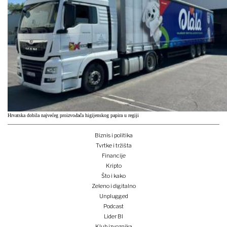
Hrvatska dobila najvećeg proizvođača higijenskog papira u regiji
Biznis i politika
Tvrtke i tržišta
Financije
Kripto
Što i kako
Zeleno i digitalno
Unplugged
Podcast
Lider BI
Klub izvoznika