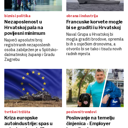
biznis i politika
obrana i industrija
Nezaposlenost u
Francuske korvete mogle
Hrvatskoj pala na
bi se graditi i u Hrvatskoj
povijesni minimum
Naval Grupa u Hrvatskoj bi
mogla graditi brodove, opremila
Najveći apsolutni broj
bi ih s osječkim dronovima, a
registriranih nezaposlenih
otvorilo bi se tako i tisuću novih
osoba zabilježen je u Splitsko-
radnih mjesta
dalmatinskoj županiji i Gradu
Zagrebu
tvrtke i tržišta
poslovni trendovi
Kriza europske
Poslovanje na temelju
autoindustrije: spas u
činjenica - Employer