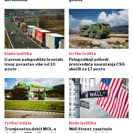
biznis i politika
tvrtke i tržišta
U prvom polugodištu hrvatski
Polugodišnji prihodi
izvoz porastao više od 10
proizvođača naoružanja CSG
posto
skočili za 17 posto
tvrtke i tržišta
biznis i politika
Tromjesečna dobit MOL-a
Wall Street zaustavio