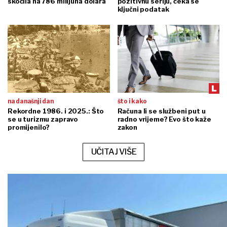
skočila na 786 milijuna dolara
pozitivnu seriju, čeka se
ključni podatak
na današnji dan
što i kako
Rekordne 1986. i 2025.: Što
Računa li se službeni put u
se u turizmu zapravo
radno vrijeme? Evo što kaže
promijenilo?
zakon
UČITAJ VIŠE