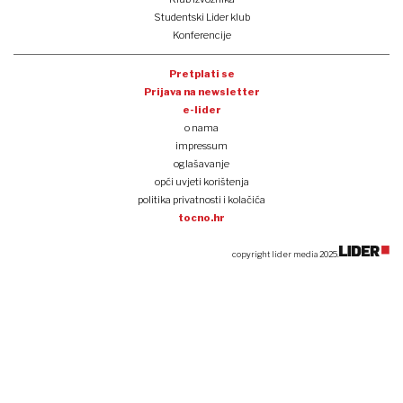
Studentski Lider klub
Konferencije
Pretplati se
Prijava na newsletter
e-lider
o nama
impressum
oglašavanje
opći uvjeti korištenja
politika privatnosti i kolačića
tocno.hr
copyright lider media 2025.