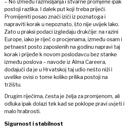
– No između razmišljanja i stvarne promjene ipak
postoji razlika. I dalek put koji treba prijeći.
Promijeniti posao znači izići iz poznatoga i
napraviti korak u nepoznato, što nije uvijek lako.
Zato u praksi podaci izgledaju drukčije: na razini
Europe, iako je riječ o procjenama, između osam i
petnaest posto zaposlenih na godinu napravi taj
korak i prijeđe k novom poslodavcu bez stanke
između poslova – navode iz Alma Careera,
dodajući da je u Hrvatskoj taj udio nešto niži i
uvelike ovisi o tome koliko prilika postoji na
tržištu.
Drugim riječima, česta je želja za promjenom, ali
odluka ipak dolazi tek kad se poklope pravi uvjeti i
malo hrabrosti.
Sigurnost i stabilnost