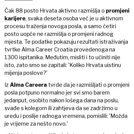
Čak 88 posto Hrvata aktivno razmišlja o
promjeni
karijere
, svaka deseta osoba već je u aktivnom
procesu traženja novoga posla, a samo četiri
posto uopće ne razmišlja o promjeni radnog
mjesta. Te podatke pokazuju rezultati istraživanja
tvrtke Alma Career Croatia provedenoga na
1300 ispitanika. Međutim, misliti i to učiniti nije
isto, zato smo se zapitali: 'Koliko Hrvata uistinu
mijenja poslove?'
Iz
Alma Careera
tvrde da je razmišljati o promjeni
posla potpuno normalno jer svi smo barem
jedanput, osobito nakon lošega dana na poslu,
svađe s kolegom ili zahtjeva da se zadržimo u
uredu i poslije radnoga vremena, pomislili: 'Možda
je vrijeme za nešto novo.'