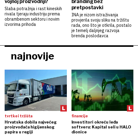
vojnoj proizvodnji?
branding bez
pretpostavki
Slaba potražnja i rast kineskih
rivala tjeraju industriju prema
INA je nizom istraživanja
obrambenom sektoru i novim
provjerila svoju sliku na tržištu
izvorima prihoda
rada, ono što je otkrila, postalo
je temelj daljnjeg razvoja
brenda poslodavca
najnovije
tvrtke i tržišta
financije
Hrvatska dobila najvećeg
Investitori okreću leđa
proizvođača higijenskog
softveru: Kapital seli u HALO
papira u regiji
dionice