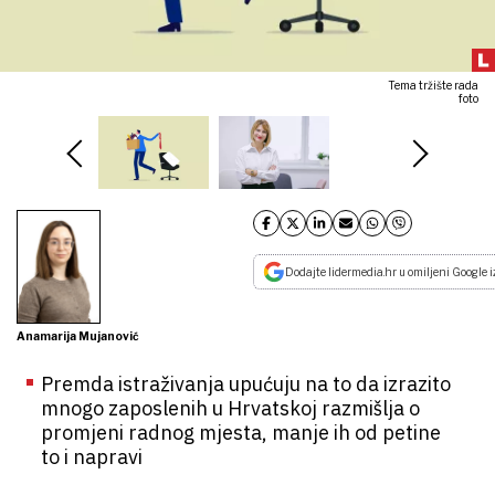
Tema tržište rada
foto
Dodajte lidermedia.hr u omiljeni Google i
Anamarija Mujanović
Premda istraživanja upućuju na to da izrazito
mnogo zaposlenih u Hrvatskoj razmišlja o
promjeni radnog mjesta, manje ih od petine
to i napravi