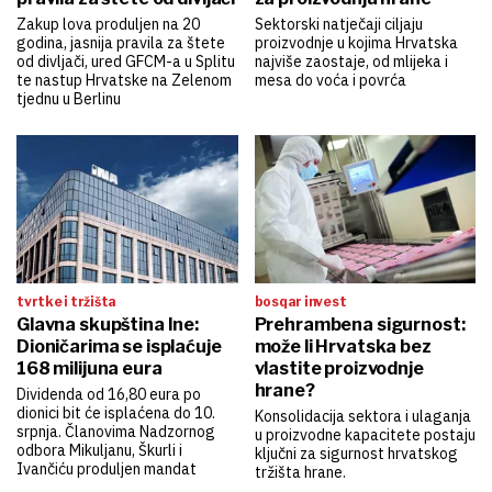
Zakup lova produljen na 20
Sektorski natječaji ciljaju
godina, jasnija pravila za štete
proizvodnje u kojima Hrvatska
od divljači, ured GFCM-a u Splitu
najviše zaostaje, od mlijeka i
te nastup Hrvatske na Zelenom
mesa do voća i povrća
tjednu u Berlinu
tvrtke i tržišta
bosqar invest
Glavna skupština Ine:
Prehrambena sigurnost:
Dioničarima se isplaćuje
može li Hrvatska bez
168 milijuna eura
vlastite proizvodnje
hrane?
Dividenda od 16,80 eura po
dionici bit će isplaćena do 10.
Konsolidacija sektora i ulaganja
srpnja. Članovima Nadzornog
u proizvodne kapacitete postaju
odbora Mikuljanu, Škurli i
ključni za sigurnost hrvatskog
Ivančiću produljen mandat
tržišta hrane.