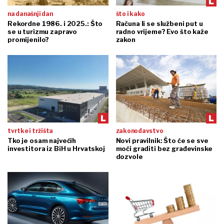
na današnji dan
što i kako
Rekordne 1986. i 2025.: Što
Računa li se službeni put u
se u turizmu zapravo
radno vrijeme? Evo što kaže
promijenilo?
zakon
tvrtke i tržišta
zakonodavstvo
Tko je osam najvećih
Novi pravilnik: Što će se sve
investitora iz BiH u Hrvatskoj
moći graditi bez građevinske
dozvole