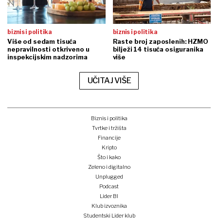
biznis i politika
biznis i politika
Više od sedam tisuća
Raste broj zaposlenih: HZMO
nepravilnosti otkriveno u
bilježi 14 tisuća osiguranika
inspekcijskim nadzorima
više
UČITAJ VIŠE
Biznis i politika
Tvrtke i tržišta
Financije
Kripto
Što i kako
Zeleno i digitalno
Unplugged
Podcast
Lider BI
Klub izvoznika
Studentski Lider klub