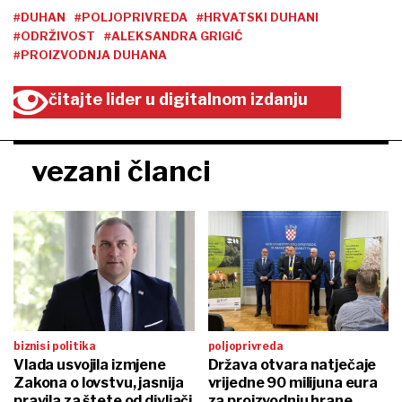
#DUHAN
#POLJOPRIVREDA
#HRVATSKI DUHANI
#ODRŽIVOST
#ALEKSANDRA GRIGIĆ
#PROIZVODNJA DUHANA
čitajte lider u digitalnom izdanju
vezani članci
biznis i politika
poljoprivreda
Vlada usvojila izmjene
Država otvara natječaje
Zakona o lovstvu, jasnija
vrijedne 90 milijuna eura
pravila za štete od divljači
za proizvodnju hrane