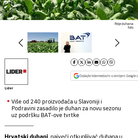
Polje duhana
foto
Dodajte lidermedia.hr u omiljeni Google i
Lider
Više od 240 proizvođača u Slavoniji i
Podravini zasadilo je duhan za novu sezonu
uz podršku BAT-ove tvrtke
Hrvatski duhani
, najveći otkupljivač duhana u