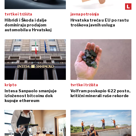
tvrtke i tržišta
javna potrošnja
Hibridi i Škoda i dalje
Hrvatska treća u EU po rastu
dominiraju prodajom
troškova javnih usluga
automobila u Hrvatskoj
kripto
tvrtke i tržišta
Intesa Sanpaolo smanjuje
Volfram poskupio 622 posto,
izloženost bitcoinu dok
kritični minerali ruše rekorde
kupuje ethereum