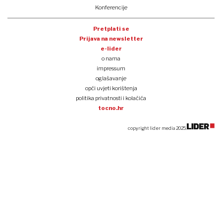
Konferencije
Pretplati se
Prijava na newsletter
e-lider
o nama
impressum
oglašavanje
opći uvjeti korištenja
politika privatnosti i kolačića
tocno.hr
copyright lider media 2025.