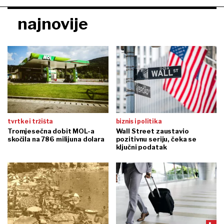
najnovije
tvrtke i tržišta
biznis i politika
Tromjesečna dobit MOL-a
Wall Street zaustavio
skočila na 786 milijuna dolara
pozitivnu seriju, čeka se
ključni podatak