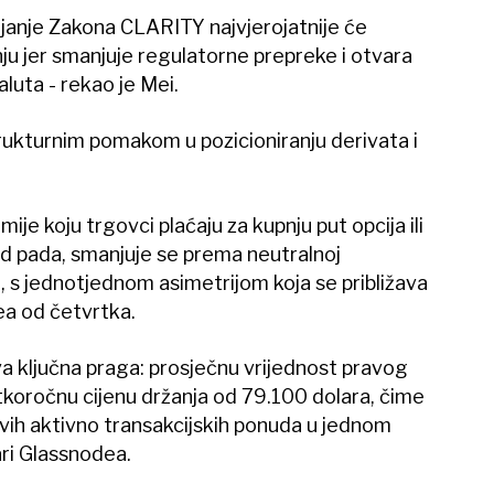
ajanje Zakona CLARITY najvjerojatnije će
nju jer smanjuje regulatorne prepreke i otvara
aluta - rekao je Mei.
trukturnim pomakom u pozicioniranju derivata i
ije koju trgovci plaćaju za kupnju put opcija ili
od pada, smanjuje se prema neutralnoj
, s jednotjednom asimetrijom koja se približava
ea od četvrtka.
va ključna praga: prosječnu vrijednost pravog
atkoročnu cijenu držanja od 79.100 dolara, čime
 svih aktivno transakcijskih ponuda u jednom
čari Glassnodea.