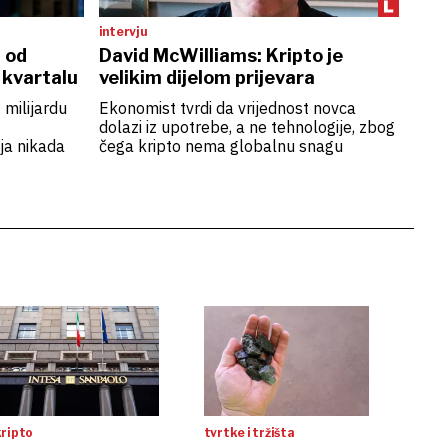
intervju
i od
David McWilliams: Kripto je
 kvartalu
velikim dijelom prijevara
 milijardu
Ekonomist tvrdi da vrijednost novca
dolazi iz upotrebe, a ne tehnologije, zbog
ja nikada
čega kripto nema globalnu snagu
kripto
tvrtke i tržišta