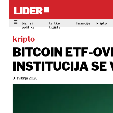
biznis i
tvrtke i
financije
kripto
politika
tržišta
kripto
BITCOIN ETF-OV
INSTITUCIJA SE
8. svibnja 2026.