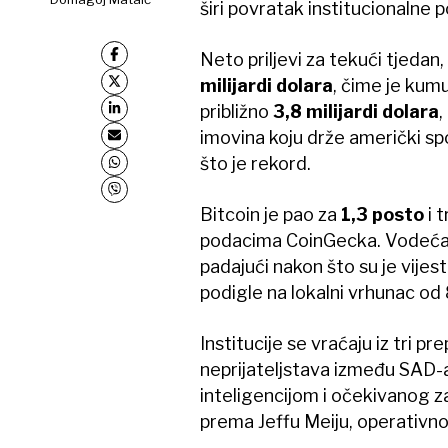
širi povratak institucionalne p
Neto priljevi za tekući tjedan, 
milijardi dolara
, čime je kum
približno
3,8 milijardi dolara
,
imovina koju drže američki sp
što je rekord.
Bitcoin je pao za
1,3 posto
i t
podacima CoinGecka. Vodeća kr
padajući nakon što su je vije
podigle na lokalni vrhunac od
Institucije se vraćaju iz tri p
neprijateljstava između SAD-
inteligencijom i očekivanog 
prema Jeffu ​​Meiju, operativ