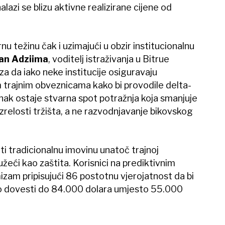
lazi se blizu aktivne realizirane cijene od
nu težinu čak i uzimajući u obzir institucionalnu
an Adziima
, voditelj istraživanja u Bitrue
za da iako neke institucije osiguravaju
 trajnim obveznicama kako bi provodile delta-
inak ostaje stvarna spot potražnja koja smanjuje
zrelosti tržišta, a ne razvodnjavanje bikovskog
i ​​tradicionalnu imovinu unatoč trajnoj
užeći kao zaštita. Korisnici na prediktivnim
izam pripisujući 86 postotnu vjerojatnost da bi
o dovesti do 84.000 dolara umjesto 55.000