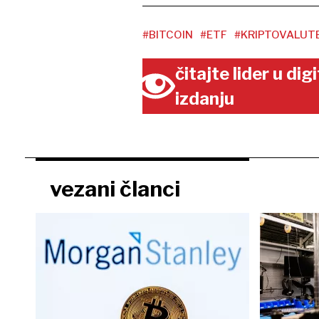
#BITCOIN
#ETF
#KRIPTOVALUT
čitajte lider u di
izdanju
vezani članci