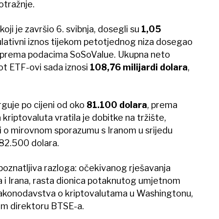
otražnje.
koji je završio 6. svibnja, dosegli su
1,05
ulativni iznos tijekom petotjednog niza dosegao
 prema podacima SoSoValue. Ukupna neto
ot ETF-ovi sada iznosi
108,76 milijardi dolara
,
rguje po cijeni od oko
81.100 dolara
, prema
iptovaluta vratila je dobitke na tržište,
sti o mirovnom sporazumu s Iranom u srijedu
 82.500 dolara.
repoznatljiva razloga: očekivanog rješavanja
a i Irana, rasta dionica potaknutog umjetnom
zakonodavstva o kriptovalutama u Washingtonu,
nom direktoru BTSE-a.