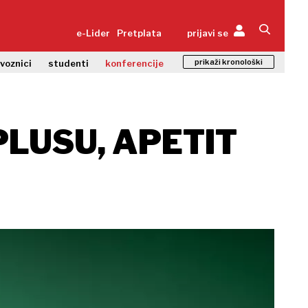
e-Lider
Pretplata
prijavi se
prikaži kronološki
zvoznici
studenti
konferencije
PLUSU, APETIT