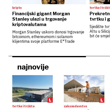
kripto
tvrtke i tržiš
Financijski gigant Morgan
Prekretni
Stanley ulazi u trgovanje
tvrtku i 
kriptovalutama
Sjedište tv
Altu u Silic
Morgan Stanley uskoro donosi trgovanje
bit će smje
bitcoinom, ethereumom i solanom
klijentima svoje platforme E*Trade
najnovije
tvrtke i tržišta
zakonodavstvo