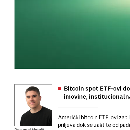
Bitcoin spot ETF-ovi do
imovine, institucionaln
Američki bitcoin ETF-ovi zabil
priljeva dok se zaštite od pada
Domagoj Mataić