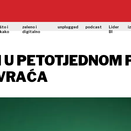
što i
zeleno i
unplugged
podcast
Lider
i
kako
digitalno
BI
I U PETOTJEDNOM 
 VRAĆA