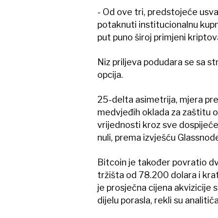
- Od ove tri, predstojeće usv
potaknuti institucionalnu kup
put puno široj primjeni kriptov
Niz priljeva podudara se sa s
opcija.
25-delta asimetrija, mjera prem
medvjeđih oklada za zaštitu 
vrijednosti kroz sve dospijeće
nuli, prema izvješću Glassnod
Bitcoin je također povratio d
tržišta od 78.200 dolara i kr
je prosječna cijena akvizicije
dijelu porasla, rekli su analiti