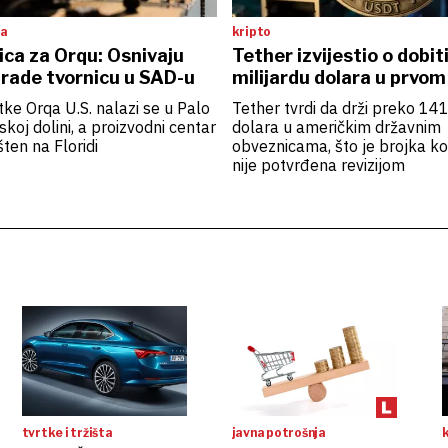
ta
kripto
ca za Orqu: Osnivaju
Tether izvijestio o dobit
grade tvornicu u SAD-u
milijardu dolara u prvom
rtke Orqa U.S. nalazi se u Palo
Tether tvrdi da drži preko 141
ijskoj dolini, a proizvodni centar
dolara u američkim državnim
šten na Floridi
obveznicama, što je brojka ko
nije potvrđena revizijom
tvrtke i tržišta
javna potrošnja