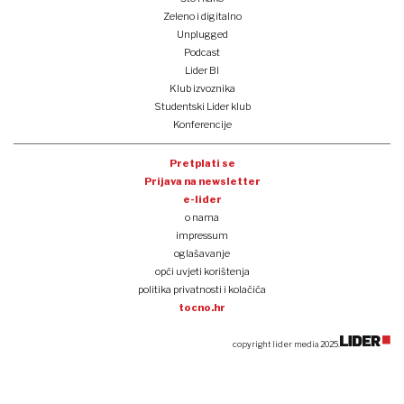
Zeleno i digitalno
Unplugged
Podcast
Lider BI
Klub izvoznika
Studentski Lider klub
Konferencije
Pretplati se
Prijava na newsletter
e-lider
o nama
impressum
oglašavanje
opći uvjeti korištenja
politika privatnosti i kolačića
tocno.hr
copyright lider media 2025.