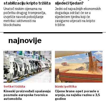
stabilizaciju kripto tržišta
sljedeći tjedan?
Unatoč niskim cijenama na
Jedni od najvažnijih ekonomskih
početku drugog tromjesečja,
događaja održat će se u
izvješće navodi poboljšanje
sljedećem tjednu koji će
metrika i aktivnosti na
zasigurno utjecati na kripto
blockchainu
tržište
najnovije
tvrtke i tržišta
biznis i politika
Kineski proizvođači spašavaju
Cijene hrane opet porasle u
posrnule europske tvornice
srpnju, na najvišu razinu u 3,5
automobila
godine