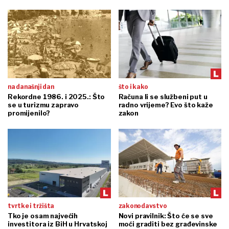
na današnji dan
što i kako
Rekordne 1986. i 2025.: Što
Računa li se službeni put u
se u turizmu zapravo
radno vrijeme? Evo što kaže
promijenilo?
zakon
tvrtke i tržišta
zakonodavstvo
Tko je osam najvećih
Novi pravilnik: Što će se sve
investitora iz BiH u Hrvatskoj
moći graditi bez građevinske