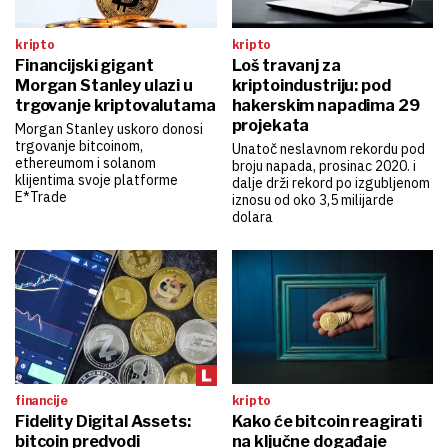
kripto
kripto
Financijski gigant
Loš travanj za
Morgan Stanley ulazi u
kriptoindustriju: pod
trgovanje kriptovalutama
hakerskim napadima 29
projekata
Morgan Stanley uskoro donosi
trgovanje bitcoinom,
Unatoč neslavnom rekordu pod
ethereumom i solanom
broju napada, prosinac 2020. i
klijentima svoje platforme
dalje drži rekord po izgubljenom
E*Trade
iznosu od oko 3,5 milijarde
dolara
financije
kripto
Fidelity Digital Assets:
Kako će bitcoin reagirati
bitcoin predvodi
na ključne događaje