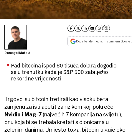
Dodajte lidermedia.hr u omiljeni Google i
Domagoj Mataić
Pad bitcoina ispod 80 tisuća dolara dogodio
se u trenutku kada je S&P 500 zabilježio
rekordne vrijednosti
Trgovci su bitcoin tretirali kao visoku beta
zamjenu za isti apetit za rizikom koji pokreće
Nvidiu i Mag-7
(najvećih 7 kompanija na svijetu),
onu koja bi se trebala kretati s dionicama u
zelenim danima. Umjesto toga, bitcoin trguje oko