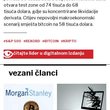
otvara test zone od 74 tisuća do 68
tisuća dolara, gdje su koncentrirane likvidacije
derivata. Citijev nepovoljni makroekonomski
scenarij smješta bitcoin na 58 tisuća dolara.
#S&P 500
#REKORD
#BITCOIN
#KRIPTO
čitajte lider u digitalnom izdanju
vezani članci