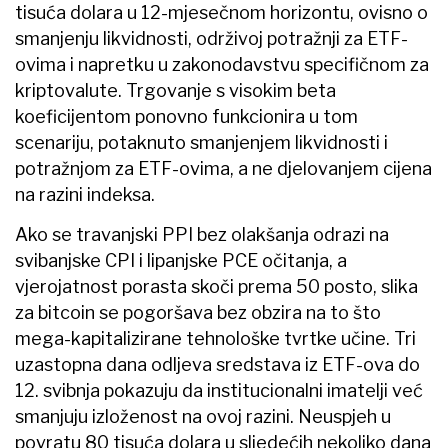
tisuća dolara u 12-mjesečnom horizontu, ovisno o
smanjenju likvidnosti, održivoj potražnji za ETF-
ovima i napretku u zakonodavstvu specifičnom za
kriptovalute. Trgovanje s visokim beta
koeficijentom ponovno funkcionira u tom
scenariju, potaknuto smanjenjem likvidnosti i
potražnjom za ETF-ovima, a ne djelovanjem cijena
na razini indeksa.
Ako se travanjski PPI bez olakšanja odrazi na
svibanjske CPI i lipanjske PCE očitanja, a
vjerojatnost porasta skoči prema 50 posto, slika
za bitcoin se pogoršava bez obzira na to što
mega-kapitalizirane tehnološke tvrtke učine. Tri
uzastopna dana odljeva sredstava iz ETF-ova do
12. svibnja pokazuju da institucionalni imatelji već
smanjuju izloženost na ovoj razini. Neuspjeh u
povratu 80 tisuća dolara u sljedećih nekoliko dana