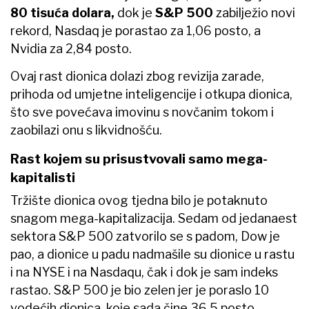
80 tisuća dolara,
dok je
S&P 500
zabilježio novi
rekord, Nasdaq je porastao za 1,06 posto, a
Nvidia za 2,84 posto.
Ovaj rast dionica dolazi zbog revizija zarade,
prihoda od umjetne inteligencije i otkupa dionica,
što sve povećava imovinu s novčanim tokom i
zaobilazi onu s likvidnošću.
Rast kojem su prisustvovali samo mega-
kapitalisti
Tržište dionica ovog tjedna bilo je potaknuto
snagom mega-kapitalizacija. Sedam od jedanaest
sektora S&P 500 zatvorilo se s padom, Dow je
pao, a dionice u padu nadmašile su dionice u rastu
i na NYSE i na Nasdaqu, čak i dok je sam indeks
rastao. S&P 500 je bio zelen jer je poraslo 10
vodećih dionica, koje sada čine 36,5 posto