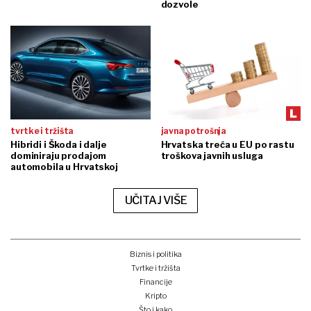
dozvole
tvrtke i tržišta
javna potrošnja
Hibridi i Škoda i dalje
Hrvatska treća u EU po rastu
dominiraju prodajom
troškova javnih usluga
automobila u Hrvatskoj
UČITAJ VIŠE
Biznis i politika
Tvrtke i tržišta
Financije
Kripto
Što i kako