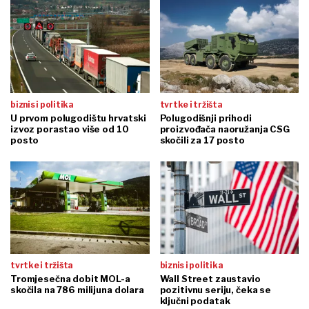
biznis i politika
tvrtke i tržišta
U prvom polugodištu hrvatski
Polugodišnji prihodi
izvoz porastao više od 10
proizvođača naoružanja CSG
posto
skočili za 17 posto
tvrtke i tržišta
biznis i politika
Tromjesečna dobit MOL-a
Wall Street zaustavio
skočila na 786 milijuna dolara
pozitivnu seriju, čeka se
ključni podatak