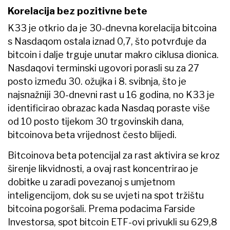
Korelacija bez pozitivne bete
K33 je otkrio da je 30-dnevna korelacija bitcoina
s Nasdaqom ostala iznad 0,7, što potvrđuje da
bitcoin i dalje trguje unutar makro ciklusa dionica.
Nasdaqovi terminski ugovori porasli su za 27
posto između 30. ožujka i 8. svibnja, što je
najsnažniji 30-dnevni rast u 16 godina, no K33 je
identificirao obrazac kada Nasdaq poraste više
od 10 posto tijekom 30 trgovinskih dana,
bitcoinova beta vrijednost često blijedi.
Bitcoinova beta potencijal za rast aktivira se kroz
širenje likvidnosti, a ovaj rast koncentrirao je
dobitke u zaradi povezanoj s umjetnom
inteligencijom, dok su se uvjeti na spot tržištu
bitcoina pogoršali. Prema podacima Farside
Investorsa, spot bitcoin ETF-ovi privukli su 629,8