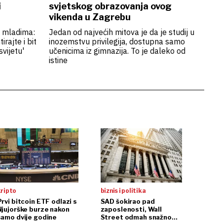
i
svjetskog obrazovanja ovog
vikenda u Zagrebu
e mladima:
Jedan od najvećih mitova je da je studij u
irajte i bit
inozemstvu privilegija, dostupna samo
vijetu'
učenicima iz gimnazija. To je daleko od
istine
kripto
biznis i politika
rvi bitcoin ETF odlazi s
SAD šokirao pad
Njujorške burze nakon
zaposlenosti, Wall
samo dvije godine
Street odmah snažno