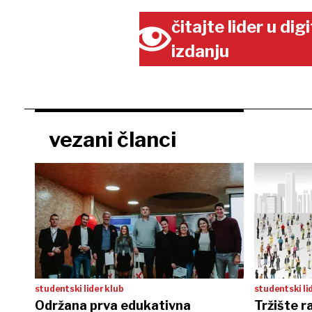
čitajte lider u di
izdanju
vezani članci
studentski lider klub
studentski li
Održana prva edukativna
Tržište ra