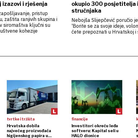
 izazovi i rješenja
okupio 300 posjetitelja 
stručnjaka
zapošljavanje, pristup
 zaštita ranjivih skupina i
Nebojša Slijepčević poručio j
v siromaštva ključni su
'Borite se za svoje ideje, volont
ruštvene kohezije
ćete prepoznati u Hrvatskoj i s
tvrtke i tržišta
financije
Hrvatska dobila
Investitori okreću leđa
P
najvećeg proizvođača
softveru: Kapital seli u
higijenskog papira u
HALO dionice