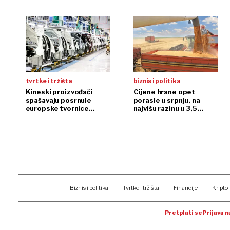
plafon?
tvrtke i tržišta
biznis i politika
Kineski proizvođači
Cijene hrane opet
spašavaju posrnule
porasle u srpnju, na
europske tvornice
najvišu razinu u 3,5
automobila
godine
Biznis i politika
Tvrtke i tržišta
Financije
Kripto
Pretplati se
Prijava 