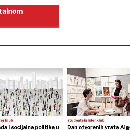
gitalnom
der klub
studentski lider klub
da i socijalna politika u
Dan otvorenih vrata Alg