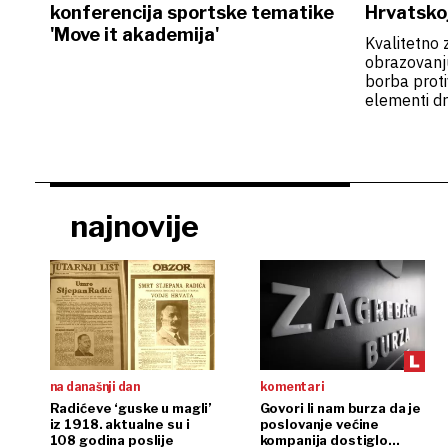
konferencija sportske tematike
Hrvatskoj
'Move it akademija'
Kvalitetno 
obrazovanju,
borba proti
elementi d
najnovije
na današnji dan
komentari
Radićeve ‘guske u magli’
Govori li nam burza da je
iz 1918. aktualne su i
poslovanje većine
108 godina poslije
kompanija dostiglo