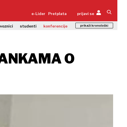
e-Lider
Pretplata
prijavi se
prikaži kronološki
zvoznici
studenti
konferencije
TRANKAMA O