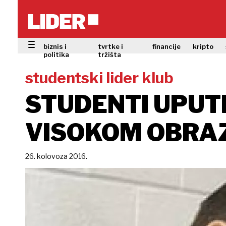
biznis i
tvrtke i
financije
kripto
politika
tržišta
studentski lider klub
STUDENTI UPUTI
VISOKOM OBRA
26. kolovoza 2016.