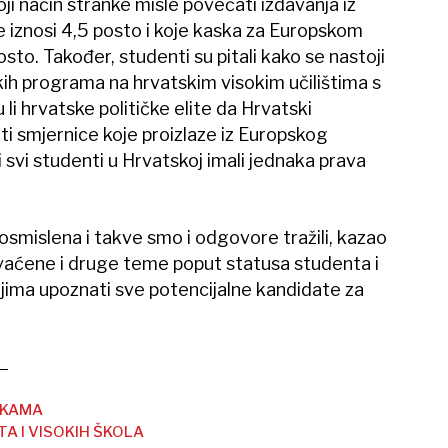
oji način stranke misle povećati izdavanja iz
 iznosi 4,5 posto i koje kaska za Europskom
osto. Također, studenti su pitali kako se nastoji
kih programa na hrvatskim visokim učilištima s
li hrvatske političke elite da Hrvatski
titi smjernice koje proizlaze iz Europskog
i svi studenti u Hrvatskoj imali jednaka prava
vosmislena i takve smo i odgovore tražili, kazao
hvaćene i druge teme poput statusa studenta i
anjima upoznati sve potencijalne kandidate za
NKAMA
A I VISOKIH ŠKOLA