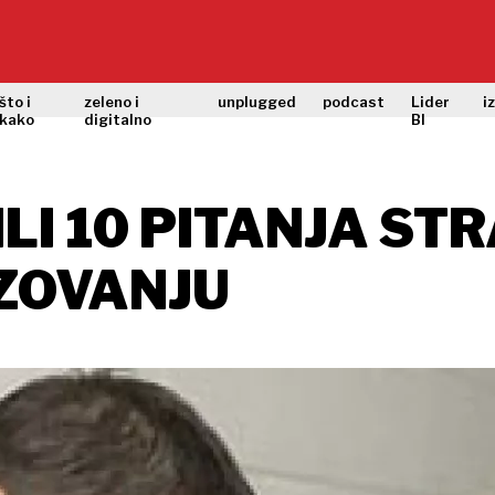
što i
zeleno i
unplugged
podcast
Lider
i
kako
digitalno
BI
LI 10 PITANJA S
ZOVANJU