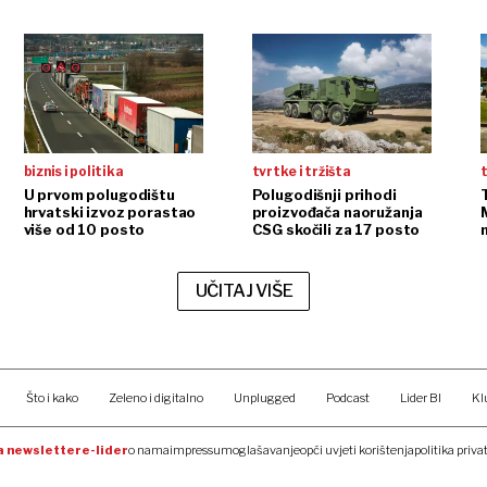
regiji
biznis i politika
tvrtke i tržišta
t
U prvom polugodištu
Polugodišnji prihodi
hrvatski izvoz porastao
proizvođača naoružanja
više od 10 posto
CSG skočili za 17 posto
m
UČITAJ VIŠE
Što i kako
Zeleno i digitalno
Unplugged
Podcast
Lider BI
Kl
na newsletter
e-lider
o nama
impressum
oglašavanje
opći uvjeti korištenja
politika priva