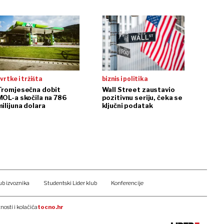
reagirao
vrtke i tržišta
biznis i politika
Tromjesečna dobit
Wall Street zaustavio
MOL-a skočila na 786
pozitivnu seriju, čeka se
ilijuna dolara
ključni podatak
ub izvoznika
Studentski Lider klub
Konferencije
tnosti i kolačića
tocno.hr