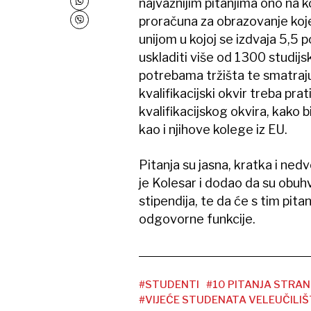
najvažnijim pitanjima ono na k
proračuna za obrazovanje koje
unijom u kojoj se izdvaja 5,5 p
uskladiti više od 1300 studijs
potrebama tržišta te smatraju 
kvalifikacijski okvir treba pra
kvalifikacijskog okvira, kako b
kao i njihove kolege iz EU.
Pitanja su jasna, kratka i ned
je Kolesar i dodao da su obu
stipendija, te da će s tim pit
odgovorne funkcije.
#STUDENTI
#10 PITANJA STRA
#VIJEĆE STUDENATA VELEUČILIŠT