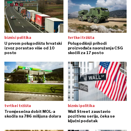
biznis i politika
tvrtke i tržišta
U prvom polugodištu hrvatski
Polugodišnji prihodi
izvoz porastao više od 10
proizvođača naoružanja CSG
posto
skočili za 17 posto
tvrtke i tržišta
biznis i politika
Tromjesečna dobit MOL-a
Wall Street zaustavio
skočila na 786 milijuna dolara
pozitivnu seriju, čeka se
ključni podatak