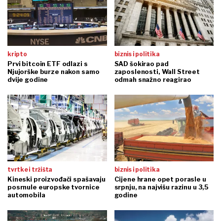
kripto
biznis i politika
Prvi bitcoin ETF odlazi s
SAD šokirao pad
Njujorške burze nakon samo
zaposlenosti, Wall Street
dvije godine
odmah snažno reagirao
tvrtke i tržišta
biznis i politika
Kineski proizvođači spašavaju
Cijene hrane opet porasle u
posrnule europske tvornice
srpnju, na najvišu razinu u 3,5
automobila
godine