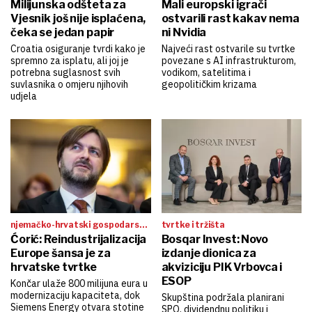
Milijunska odšteta za
Mali europski igrači
Vjesnik još nije isplaćena,
ostvarili rast kakav nema
čeka se jedan papir
ni Nvidia
Croatia osiguranje tvrdi kako je
Najveći rast ostvarile su tvrtke
spremno za isplatu, ali joj je
povezane s AI infrastrukturom,
potrebna suglasnost svih
vodikom, satelitima i
suvlasnika o omjeru njihovih
geopolitičkim krizama
udjela
njemačko-hrvatski gospodarski
tvrtke i tržišta
forum
Ćorić: Reindustrijalizacija
Bosqar Invest: Novo
Europe šansa je za
izdanje dionica za
hrvatske tvrtke
akviziciju PIK Vrbovca i
ESOP
Končar ulaže 800 milijuna eura u
modernizaciju kapaciteta, dok
Skupština podržala planirani
Siemens Energy otvara stotine
SPO, dividendnu politiku i