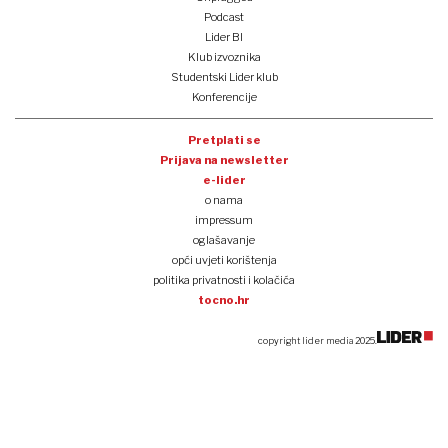
Podcast
Lider BI
Klub izvoznika
Studentski Lider klub
Konferencije
Pretplati se
Prijava na newsletter
e-lider
o nama
impressum
oglašavanje
opći uvjeti korištenja
politika privatnosti i kolačića
tocno.hr
copyright lider media 2025.