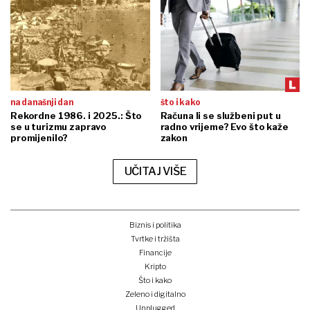
na današnji dan
što i kako
Rekordne 1986. i 2025.: Što
Računa li se službeni put u
se u turizmu zapravo
radno vrijeme? Evo što kaže
promijenilo?
zakon
UČITAJ VIŠE
Biznis i politika
Tvrtke i tržišta
Financije
Kripto
Što i kako
Zeleno i digitalno
Unplugged