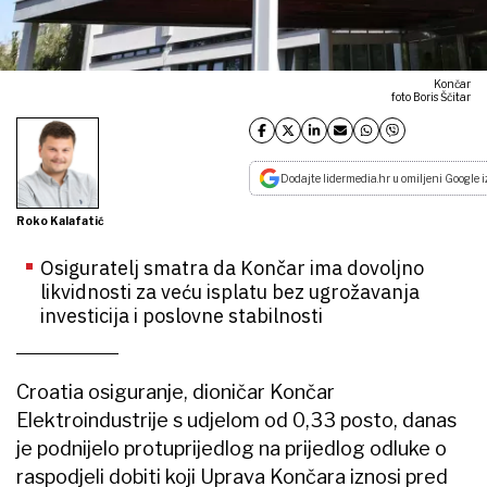
Končar
foto Boris Ščitar
Dodajte lidermedia.hr u omiljeni Google i
Roko Kalafatić
Osiguratelj smatra da Končar ima dovoljno
likvidnosti za veću isplatu bez ugrožavanja
investicija i poslovne stabilnosti
Croatia osiguranje, dioničar Končar
Elektroindustrije s udjelom od 0,33 posto, danas
je podnijelo protuprijedlog na prijedlog odluke o
raspodjeli dobiti koji Uprava Končara iznosi pred