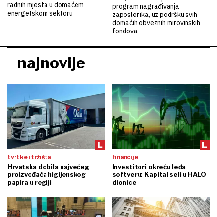
radnih mjesta u domaćem
program nagrađivanja
energetskom sektoru
zaposlenika, uz podršku svih
domaćih obveznih mirovinskih
fondova
najnovije
tvrtke i tržišta
financije
Hrvatska dobila najvećeg
Investitori okreću leđa
proizvođača higijenskog
softveru: Kapital seli u HALO
papira u regiji
dionice