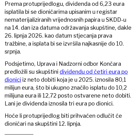
Prema protuprijedlogu, dividenda od 6,23 eura
isplatila bi se dioničarima upisanim u registar
nematerijaliziranih vrijednosnih papira u SKDD-u
na 14. dan iza datuma održavanja skupštine, dakle
26. lipnja 2026. kao datum stjecanja prava
tražbine, a isplata bi se izvršila najkasnije do 10.
srpnja.
Podsjetimo, Uprava i Nadzorni odbor Končara
predložili su skupštini
dividendu od četiri eura po
dionici
iz neto dobiti koja je u 2025. iznosila 80,1
milijun eura, što bi ukupno značilo isplatu do 10,2
milijuna eura ili 12,72 posto ostvarene neto dobiti.
Lani je dividenda iznosila tri eura po dionici.
Hoće li protuprijedlog biti prihvaćen odlučit će
dioničari na skupštini 12. lipnja.