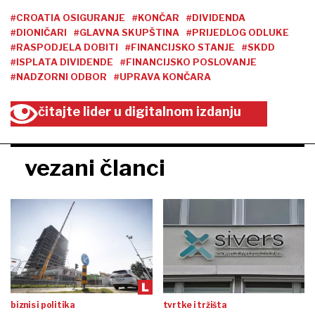
#CROATIA OSIGURANJE
#KONČAR
#DIVIDENDA
#DIONIČARI
#GLAVNA SKUPŠTINA
#PRIJEDLOG ODLUKE
#RASPODJELA DOBITI
#FINANCIJSKO STANJE
#SKDD
#ISPLATA DIVIDENDE
#FINANCIJSKO POSLOVANJE
#NADZORNI ODBOR
#UPRAVA KONČARA
čitajte lider u digitalnom izdanju
vezani članci
biznis i politika
tvrtke i tržišta