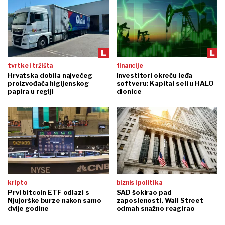
tvrtke i tržišta
financije
Hrvatska dobila najvećeg
Investitori okreću leđa
proizvođača higijenskog
softveru: Kapital seli u HALO
papira u regiji
dionice
kripto
biznis i politika
Prvi bitcoin ETF odlazi s
SAD šokirao pad
Njujorške burze nakon samo
zaposlenosti, Wall Street
dvije godine
odmah snažno reagirao