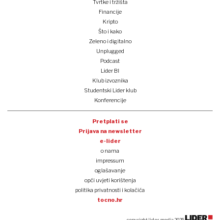
Tvrtke i tržišta
Financije
Kripto
Što i kako
Zeleno i digitalno
Unplugged
Podcast
Lider BI
Klub izvoznika
Studentski Lider klub
Konferencije
Pretplati se
Prijava na newsletter
e-lider
o nama
impressum
oglašavanje
opći uvjeti korištenja
politika privatnosti i kolačića
tocno.hr
copyright lider media 2025.