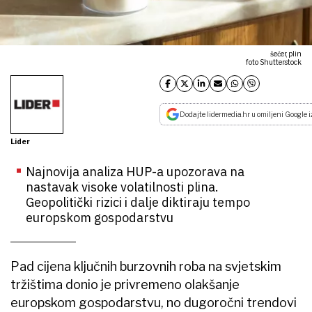
šećer, plin
foto Shutterstock
Dodajte lidermedia.hr u omiljeni Google i
Lider
Najnovija analiza HUP-a upozorava na
nastavak visoke volatilnosti plina.
Geopolitički rizici i dalje diktiraju tempo
europskom gospodarstvu
Pad cijena ključnih burzovnih roba na svjetskim
tržištima donio je privremeno olakšanje
europskom gospodarstvu, no dugoročni trendovi