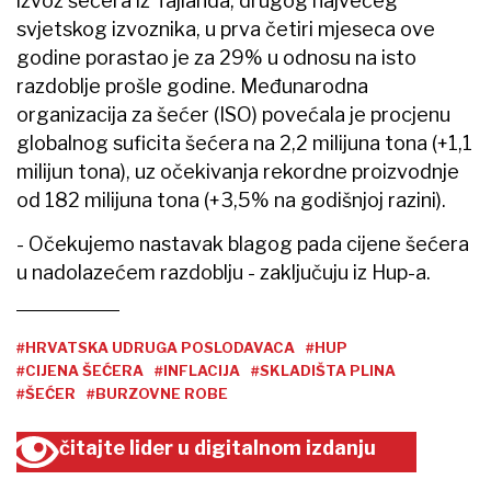
izvoz šećera iz Tajlanda, drugog najvećeg
svjetskog izvoznika, u prva četiri mjeseca ove
godine porastao je za 29% u odnosu na isto
razdoblje prošle godine. Međunarodna
organizacija za šećer (ISO) povećala je procjenu
globalnog suficita šećera na 2,2 milijuna tona (+1,1
milijun tona), uz očekivanja rekordne proizvodnje
od 182 milijuna tona (+3,5% na godišnjoj razini).
- Očekujemo nastavak blagog pada cijene šećera
u nadolazećem razdoblju - zaključuju iz Hup-a.
#HRVATSKA UDRUGA POSLODAVACA
#HUP
#CIJENA ŠEĆERA
#INFLACIJA
#SKLADIŠTA PLINA
#ŠEĆER
#BURZOVNE ROBE
čitajte lider u digitalnom izdanju