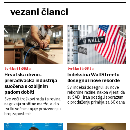
vezani članci
tvrtke i tržišta
tvrtke i tržišta
Hrvatska drvno-
Indeksi na Wall Streetu
prerađivačka industrija
dosegnuli nove rekorde
suočena s ozbiljnim
Svi indeksi dosegnuli su nove
padom dobiti
rekordne razine, nakon vijesti da
su SAD i Iran postigli sporazum
Sve veći troškovi rada i sirovina
o produženju primirja za 60 dana
nagrizaju profitne marže, a dio
tvrtki već smanjuje proizvodnju i
broj zaposlenih