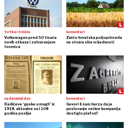
tvrtke i tržišta
komentari
Volkswagen pred 50 tisuća
Zašto hrvatska poljoprivreda
novih otkaza i zatvaranjem
ne stvara više vrijednosti
tvornica
na današnji dan
komentari
Radićeve ‘guske u magli’ iz
Govori li nam burza da je
1918. aktualne su i 108
poslovanje većine kompanija
godina poslije
dostiglo plafon?