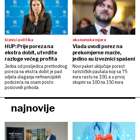
biznis i politika
ekonomske mjere
HUP: Prije poreza na
Vlada uvodi porez na
ekstra dobit, utvrdite
prekomjerne marže,
razloge većeg profita
jedino su izvoznici spašeni
Jedna od posljedica prethodnog
Novi paket uključuje porast
poreza na ekstra dobit je pad
turističkih paušala koji sa 75
udjela ulaganja nefinancijskih
eura rastu na 100, a u prvoj
poduzeća na osam posto
skupini sa 100 na 150 eura
poslovnih prihoda
najnovije