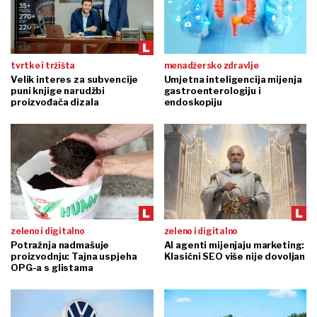
tvrtke i tržišta
menadžersko zdravlje
Velik interes za subvencije
Umjetna inteligencija mijenja
puni knjige narudžbi
gastroenterologiju i
proizvođača dizala
endoskopiju
zeleno i digitalno
zeleno i digitalno
Potražnja nadmašuje
AI agenti mijenjaju marketing:
proizvodnju: Tajna uspjeha
Klasični SEO više nije dovoljan
OPG-a s glistama