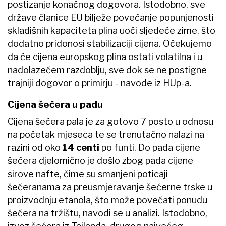
postizanje konačnog dogovora. Istodobno, sve
države članice EU bilježe povećanje popunjenosti
skladišnih kapaciteta plina uoči sljedeće zime, što
dodatno pridonosi stabilizaciji cijena. Očekujemo
da će cijena europskog plina ostati volatilna i u
nadolazećem razdoblju, sve dok se ne postigne
trajniji dogovor o primirju - navode iz HUp-a.
Cijena šećera u padu
Cijena šećera pala je za gotovo 7 posto u odnosu
na početak mjeseca te se trenutačno nalazi na
razini od oko
14 centi
po funti. Do pada cijene
šećera djelomično je došlo zbog pada cijene
sirove nafte, čime su smanjeni poticaji
šećeranama za preusmjeravanje šećerne trske u
proizvodnju etanola, što može povećati ponudu
šećera na tržištu, navodi se u analizi. Istodobno,