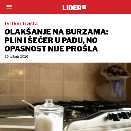
tvrtke i tržišta
OLAKŠANJE NA BURZAMA:
PLIN I ŠEĆER U PADU, NO
OPASNOST NIJE PROŠLA
30. svibnja 2026.