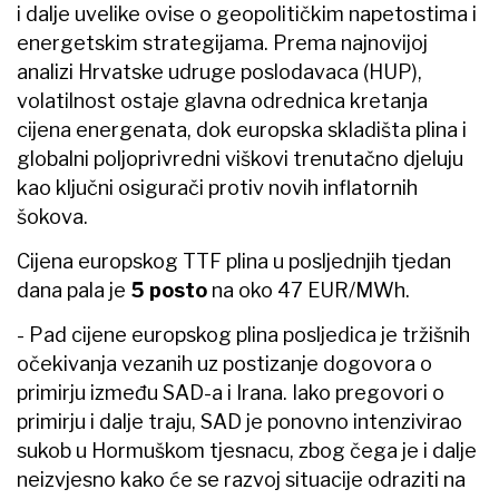
i dalje uvelike ovise o geopolitičkim napetostima i
energetskim strategijama. Prema najnovijoj
analizi Hrvatske udruge poslodavaca (HUP),
volatilnost ostaje glavna odrednica kretanja
cijena energenata, dok europska skladišta plina i
globalni poljoprivredni viškovi trenutačno djeluju
kao ključni osigurači protiv novih inflatornih
šokova.
Cijena europskog TTF plina u posljednjih tjedan
dana pala je
5 posto
na oko 47 EUR/MWh.
- Pad cijene europskog plina posljedica je tržišnih
očekivanja vezanih uz postizanje dogovora o
primirju između SAD-a i Irana. Iako pregovori o
primirju i dalje traju, SAD je ponovno intenzivirao
sukob u Hormuškom tjesnacu, zbog čega je i dalje
neizvjesno kako će se razvoj situacije odraziti na