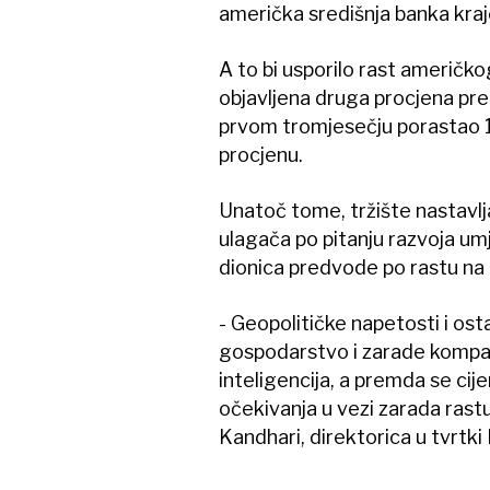
američka središnja banka kr
A to bi usporilo rast američk
objavljena druga procjena pre
prvom tromjesečju porastao 1,
procjenu.
Unatoč tome, tržište nastavlja
ulagača po pitanju razvoja um
dionica predvode po rastu na t
- Geopolitičke napetosti i osta
gospodarstvo i zarade kompani
inteligencija, a premda se cij
očekivanja u vezi zarada rastu
Kandhari, direktorica u tvrt