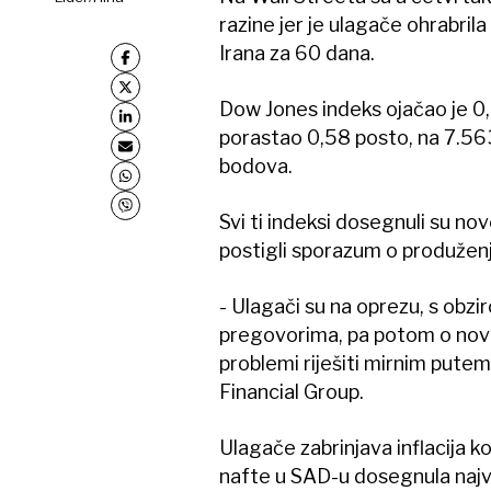
razine jer je ulagače ohrabril
Irana za 60 dana.
Dow Jones indeks ojačao je 0
porastao 0,58 posto, na 7.56
bodova.
Svi ti indeksi dosegnuli su nov
postigli sporazum o produženj
- Ulagači su na oprezu, s obzi
pregovorima, pa potom o novi
problemi riješiti mirnim putem
Financial Group.
Ulagače zabrinjava inflacija ko
nafte u SAD-u dosegnula najviš