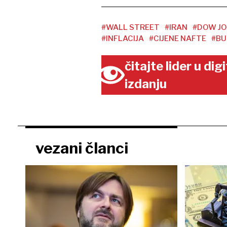
#WALL STREET
#IRAN
#DOW J
#INFLACIJA
#CIJENE NAFTE
#BU
čitajte lider u di
izdanju
vezani članci