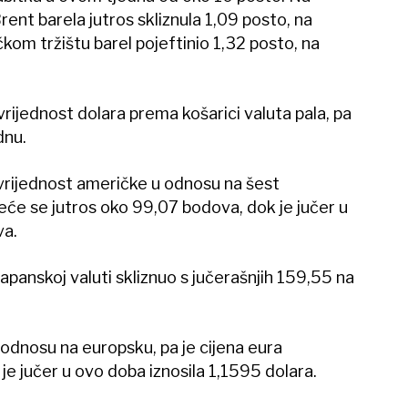
rent barela jutros skliznula 1,09 posto, na
kom tržištu barel pojeftinio 1,32 posto, na
 vrijednost dolara prema košarici valuta pala, pa
dnu.
 vrijednost američke u odnosu na šest
kreće se jutros oko 99,07 bodova, dok je jučer u
va.
apanskoj valuti skliznuo s jučerašnjih 159,55 na
u odnosu na europsku, pa je cijena eura
e jučer u ovo doba iznosila 1,1595 dolara.