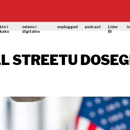
što i
zeleno i
unplugged
podcast
Lider
i
kako
digitalno
BI
LL STREETU DOSEG