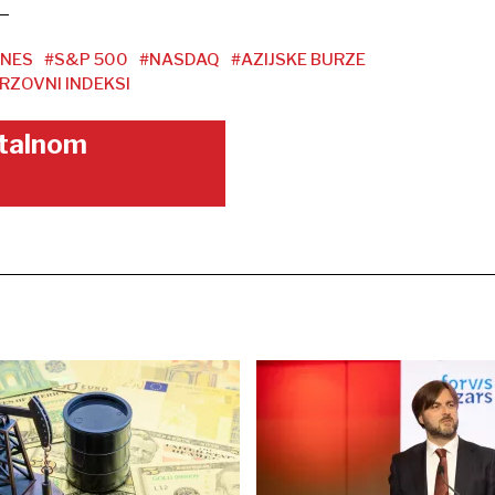
ONES
#S&P 500
#NASDAQ
#AZIJSKE BURZE
RZOVNI INDEKSI
gitalnom