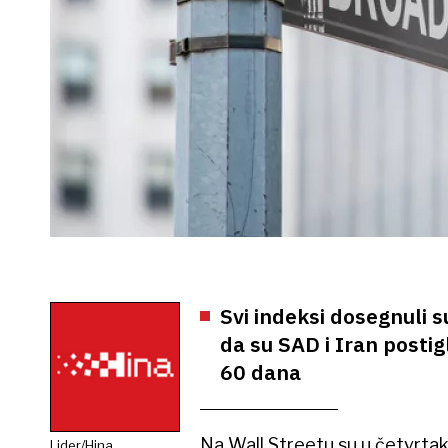
Svi indeksi dosegnuli s
da su SAD i Iran postig
60 dana
Na Wall Streetu su u četvrtak
Lider/Hina