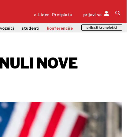
e-Lider
Pretplata
prijavi se
prikaži kronološki
zvoznici
studenti
konferencije
NULI NOVE