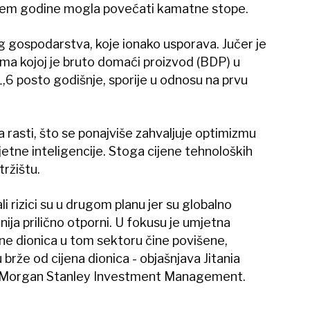
ajem godine mogla povećati kamatne stope.
og gospodarstva, koje ionako usporava. Jučer je
ma kojoj je bruto domaći proizvod (BDP) u
6 posto godišnje, sporije u odnosu na prvu
 rasti, što se ponajviše zahvaljuje optimizmu
jetne inteligencije. Stoga cijene tehnoloških
ržištu.
li rizici su u drugom planu jer su globalno
ja prilično otporni. U fokusu je umjetna
ene dionica u tom sektoru čine povišene,
 brže od cijena dionica - objašnjava Jitania
ki Morgan Stanley Investment Management.