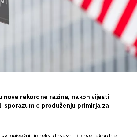
u nove rekordne razine, nakon vijesti
li sporazum o produženju primirja za
 svi najvažniji indeksi dosegnuli nove rekordne