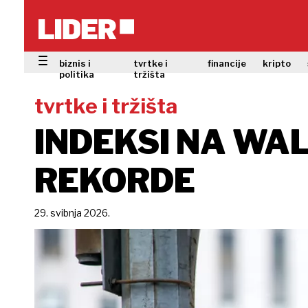
biznis i
tvrtke i
financije
kripto
politika
tržišta
tvrtke i tržišta
INDEKSI NA WA
REKORDE
29. svibnja 2026.