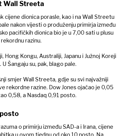
t Wall Streeta
 cijene dionica porasle, kao i na Wall Streetu
 pale nakon vijesti o produženju primirja između
ko pacifičkih dionica bio je u 7,00 sati u plusu
rekordnu razinu.
ji, Hong Kongu, Australiji, Japanu i Južnoj Koreji
. U Šangaju su, pak, blago pale.
nji smjer Wall Streeta, gdje su svi najvažniji
ve rekordne razine. Dow Jones ojačao je 0,05
ao 0,58, a Nasdaq 0,91 posto.
 posto
azuma o primirju između SAD-a i Irana, cijene
gubitka u ovom tjednu od oko 10 posto. Na