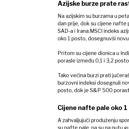
Azijske burze prate ras
Na azijskim su burzama u petak
dan prije, dok su cijene nafte
SAD-a i Irana.MSCI indeks azijs
oko 1 posto, dosegnuvši novu 
Pritom su cijene dionica u Indi
porasle između 0,1 i 3,2 posto
Tako većina burzi prati jučeraš
burzovni indeksi dosegnuli no
posto, dok je S&P 500 porast
Cijene nafte pale oko 1
A zahvaljujući produženju spor
su nafte pale, pa su na putu 