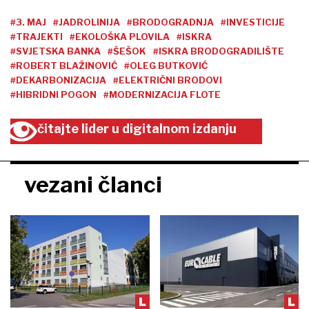
#3. MAJ
#JADROLINIJA
#BRODOGRADNJA
#INVESTICIJE
#TRAJEKTI
#EKOLOŠKA PLOVILA
#ISKRA
#SVJETSKA BANKA
#ŠEŠOK
#ISKRA BRODOGRADILIŠTE
#ROBERT BLAŽINOVIĆ
#OLEG BUTKOVIĆ
#DEKARBONIZACIJA
#ELEKTRIČNI BRODOVI
#HIBRIDNI POGON
#MODERNIZACIJA FLOTE
čitajte lider u digitalnom izdanju
vezani članci