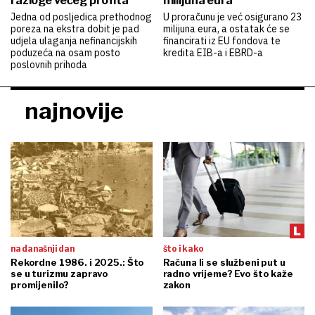
razloge većeg profita
milijuna eura
Jedna od posljedica prethodnog
U proračunu je već osigurano 23
poreza na ekstra dobit je pad
milijuna eura, a ostatak će se
udjela ulaganja nefinancijskih
financirati iz EU fondova te
poduzeća na osam posto
kredita EIB-a i EBRD-a
poslovnih prihoda
najnovije
na današnji dan
što i kako
Rekordne 1986. i 2025.: Što
Računa li se službeni put u
se u turizmu zapravo
radno vrijeme? Evo što kaže
promijenilo?
zakon