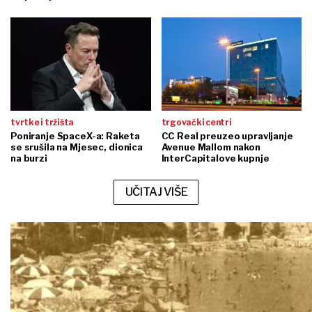
tvrtke i tržišta
trgovački centri
Poniranje SpaceX-a: Raketa
CC Real preuzeo upravljanje
se srušila na Mjesec, dionica
Avenue Mallom nakon
na burzi
InterCapitalove kupnje
UČITAJ VIŠE