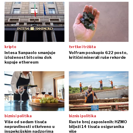
kripto
tvrtke i tržišta
Intesa Sanpaolo smanjuje
Volfram poskupio 622 posto,
izloženost bitcoinu dok
kritični minerali ruše rekorde
kupuje ethereum
biznis i politika
biznis i politika
Više od sedam tisuća
Raste broj zaposlenih: HZMO
nepravilnosti otkriveno u
bilježi 14 tisuća osiguranika
inspekcijskim nadzorima
više