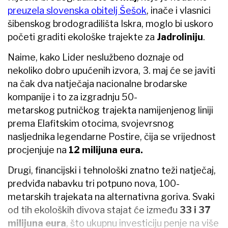
preuzela slovenska obitelj Šešok
, inače i vlasnici
šibenskog brodogradilišta Iskra, moglo bi uskoro
početi graditi ekološke trajekte za
Jadroliniju
.
Naime, kako Lider neslužbeno doznaje od
nekoliko dobro upućenih izvora, 3. maj će se javiti
na čak dva natječaja nacionalne brodarske
kompanije i to za izgradnju 50-
metarskog putničkog trajekta namijenjenog liniji
prema Elafitskim otocima, svojevrsnog
nasljednika legendarne Postire, čija se vrijednost
procjenjuje na
12 milijuna eura.
Drugi, financijski i tehnološki znatno teži natječaj,
predviđa nabavku tri potpuno nova, 100-
metarskih trajekata na alternativna goriva. Svaki
od tih ekoloških divova stajat će između
33 i 37
milijuna eura
, što ukupnu investiciju penje na više