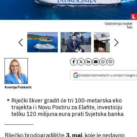
VJadrolinija, trajket
foto
Dodajte lidermedia.hr u omiljeni Google i
Ksenija Puškarić
Riječki škver gradit će tri 100-metarska eko
trajekta i i Novu Postiru za Elafite, investiciju
tešku 120 milijuna eura prati Svjetska banka
Riječko brodogradilište
3. maj
, koje je nedavno