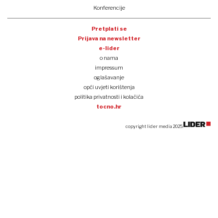
Konferencije
Pretplati se
Prijava na newsletter
e-lider
o nama
impressum
oglašavanje
opći uvjeti korištenja
politika privatnosti i kolačića
tocno.hr
copyright lider media 2025.