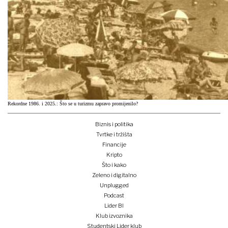
Rekordne 1986. i 2025.: Što se u turizmu zapravo promijenilo?
Biznis i politika
Tvrtke i tržišta
Financije
Kripto
Što i kako
Zeleno i digitalno
Unplugged
Podcast
Lider BI
Klub izvoznika
Studentski Lider klub