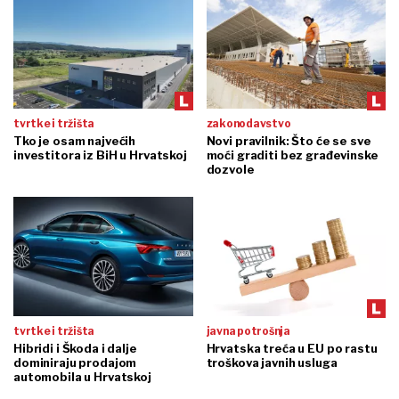
tvrtke i tržišta
zakonodavstvo
Tko je osam najvećih
Novi pravilnik: Što će se sve
investitora iz BiH u Hrvatskoj
moći graditi bez građevinske
dozvole
tvrtke i tržišta
javna potrošnja
Hibridi i Škoda i dalje
Hrvatska treća u EU po rastu
dominiraju prodajom
troškova javnih usluga
automobila u Hrvatskoj