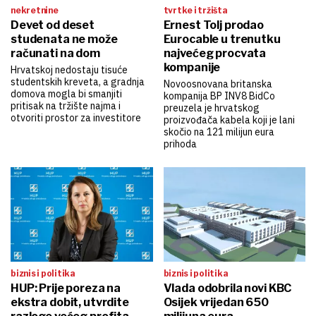
nekretnine
tvrtke i tržišta
Devet od deset
Ernest Tolj prodao
studenata ne može
Eurocable u trenutku
računati na dom
najvećeg procvata
kompanije
Hrvatskoj nedostaju tisuće
studentskih kreveta, a gradnja
Novoosnovana britanska
domova mogla bi smanjiti
kompanija BP INV8 BidCo
pritisak na tržište najma i
preuzela je hrvatskog
otvoriti prostor za investitore
proizvođača kabela koji je lani
skočio na 121 milijun eura
prihoda
biznis i politika
biznis i politika
HUP: Prije poreza na
Vlada odobrila novi KBC
ekstra dobit, utvrdite
Osijek vrijedan 650