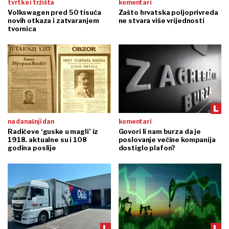
tvrtke i tržišta
komentari
Volkswagen pred 50 tisuća
Zašto hrvatska poljoprivreda
novih otkaza i zatvaranjem
ne stvara više vrijednosti
tvornica
na današnji dan
komentari
Radićeve ‘guske u magli’ iz
Govori li nam burza da je
1918. aktualne su i 108
poslovanje većine kompanija
godina poslije
dostiglo plafon?