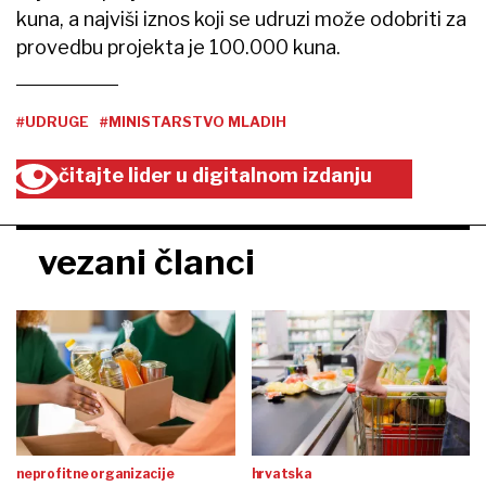
kuna, a najviši iznos koji se udruzi može odobriti za
provedbu projekta je 100.000 kuna.
#UDRUGE
#MINISTARSTVO MLADIH
čitajte lider u digitalnom izdanju
vezani članci
neprofitne organizacije
hrvatska