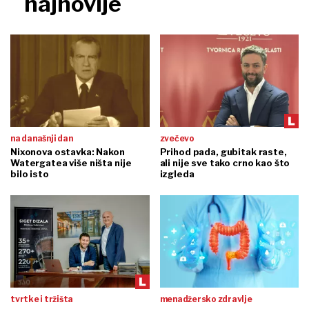
najnovije
na današnji dan
zvečevo
Nixonova ostavka: Nakon
Prihod pada, gubitak raste,
Watergatea više ništa nije
ali nije sve tako crno kao što
bilo isto
izgleda
tvrtke i tržišta
menadžersko zdravlje