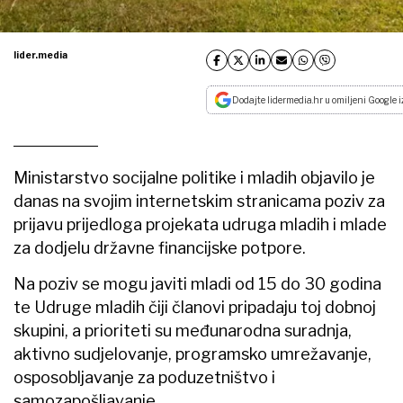
lider.media
Dodajte lidermedia.hr u omiljeni Google i
Ministarstvo socijalne politike i mladih objavilo je
danas na svojim internetskim stranicama poziv za
prijavu prijedloga projekata udruga mladih i mlade
za dodjelu državne financijske potpore.
Na poziv se mogu javiti mladi od 15 do 30 godina
te Udruge mladih čiji članovi pripadaju toj dobnoj
skupini, a prioriteti su međunarodna suradnja,
aktivno sudjelovanje, programsko umrežavanje,
osposobljavanje za poduzetništvo i
samozapošljavanje.