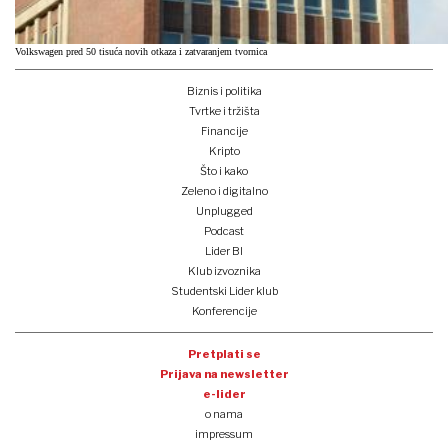
Volkswagen pred 50 tisuća novih otkaza i zatvaranjem tvornica
Biznis i politika
Tvrtke i tržišta
Financije
Kripto
Što i kako
Zeleno i digitalno
Unplugged
Podcast
Lider BI
Klub izvoznika
Studentski Lider klub
Konferencije
Pretplati se
Prijava na newsletter
e-lider
o nama
impressum