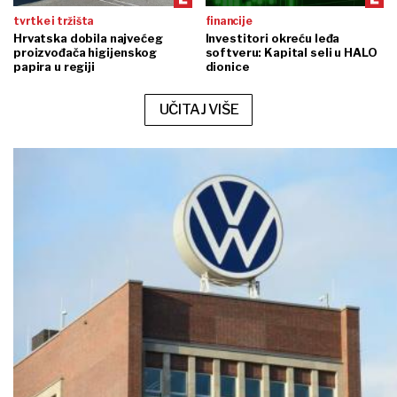
tvrtke i tržišta
financije
Hrvatska dobila najvećeg
Investitori okreću leđa
proizvođača higijenskog
softveru: Kapital seli u HALO
papira u regiji
dionice
UČITAJ VIŠE