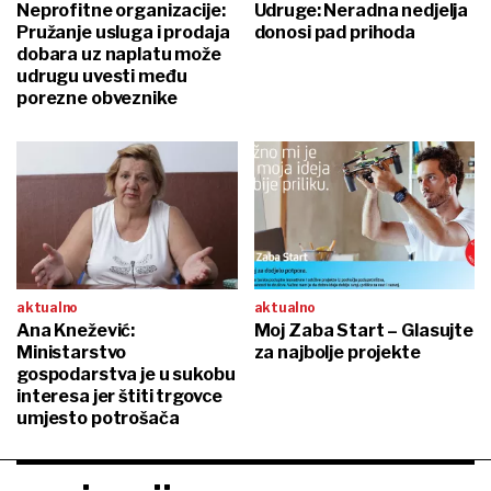
Neprofitne organizacije:
Udruge: Neradna nedjelja
Pružanje usluga i prodaja
donosi pad prihoda
dobara uz naplatu može
udrugu uvesti među
porezne obveznike
aktualno
aktualno
Ana Knežević:
Moj Zaba Start – Glasujte
Ministarstvo
za najbolje projekte
gospodarstva je u sukobu
interesa jer štiti trgovce
umjesto potrošača