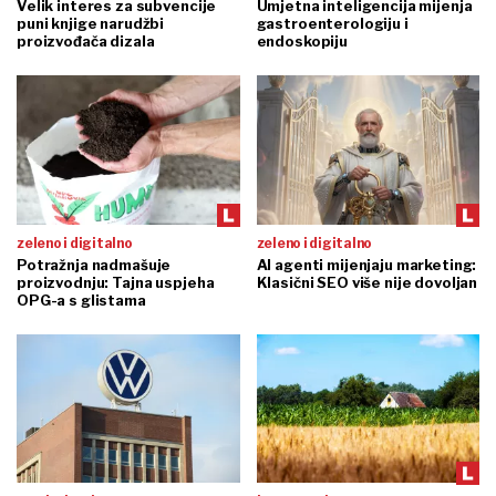
Velik interes za subvencije
Umjetna inteligencija mijenja
puni knjige narudžbi
gastroenterologiju i
proizvođača dizala
endoskopiju
zeleno i digitalno
zeleno i digitalno
Potražnja nadmašuje
AI agenti mijenjaju marketing:
proizvodnju: Tajna uspjeha
Klasični SEO više nije dovoljan
OPG-a s glistama