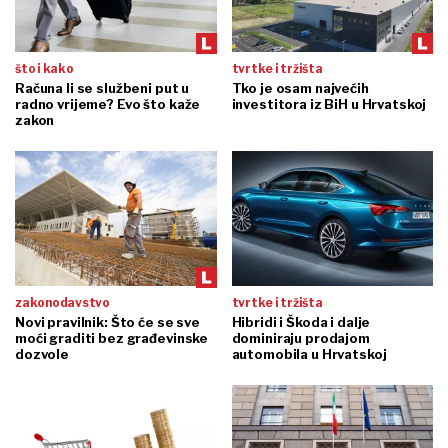
što i kako
tvrtke i tržišta
Računa li se službeni put u
Tko je osam najvećih
radno vrijeme? Evo što kaže
investitora iz BiH u Hrvatskoj
zakon
zakonodavstvo
tvrtke i tržišta
Novi pravilnik: Što će se sve
Hibridi i Škoda i dalje
moći graditi bez građevinske
dominiraju prodajom
dozvole
automobila u Hrvatskoj