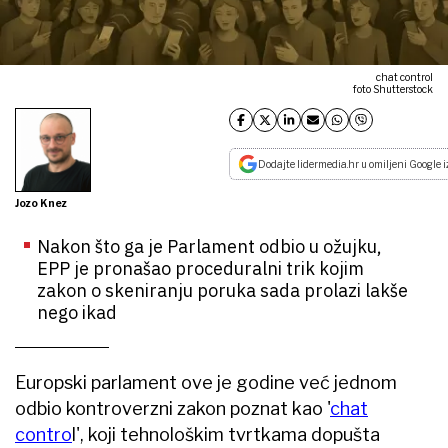
chat control
foto Shutterstock
Dodajte lidermedia.hr u omiljeni Google i
Jozo Knez
Nakon što ga je Parlament odbio u ožujku,
EPP je pronašao proceduralni trik kojim
zakon o skeniranju poruka sada prolazi lakše
nego ikad
Europski parlament ove je godine već jednom
odbio kontroverzni zakon poznat kao '
chat
contro
l', koji tehnološkim tvrtkama dopušta