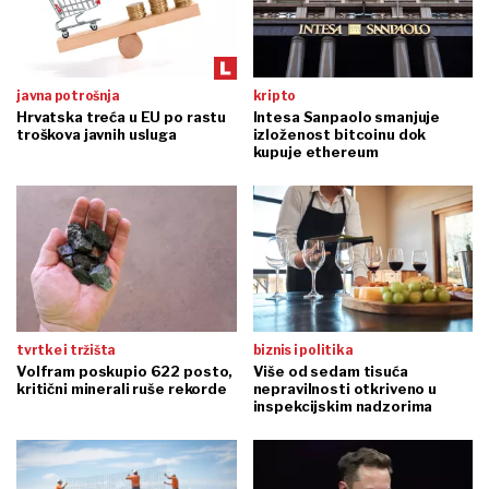
javna potrošnja
kripto
Hrvatska treća u EU po rastu
Intesa Sanpaolo smanjuje
troškova javnih usluga
izloženost bitcoinu dok
kupuje ethereum
tvrtke i tržišta
biznis i politika
Volfram poskupio 622 posto,
Više od sedam tisuća
kritični minerali ruše rekorde
nepravilnosti otkriveno u
inspekcijskim nadzorima