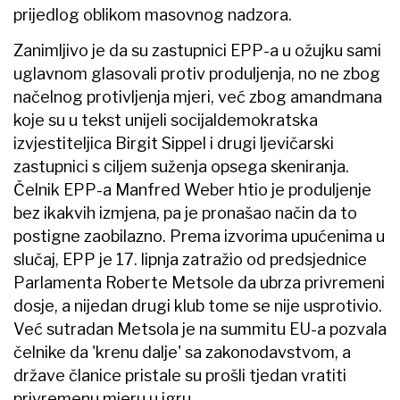
prijedlog oblikom masovnog nadzora.
Zanimljivo je da su zastupnici EPP-a u ožujku sami
uglavnom glasovali protiv produljenja, no ne zbog
načelnog protivljenja mjeri, već zbog amandmana
koje su u tekst unijeli socijaldemokratska
izvjestiteljica Birgit Sippel i drugi ljevičarski
zastupnici s ciljem suženja opsega skeniranja.
Čelnik EPP-a Manfred Weber htio je produljenje
bez ikakvih izmjena, pa je pronašao način da to
postigne zaobilazno. Prema izvorima upućenima u
slučaj, EPP je 17. lipnja zatražio od predsjednice
Parlamenta Roberte Metsole da ubrza privremeni
dosje, a nijedan drugi klub tome se nije usprotivio.
Već sutradan Metsola je na summitu EU-a pozvala
čelnike da 'krenu dalje' sa zakonodavstvom, a
države članice pristale su prošli tjedan vratiti
privremenu mjeru u igru.