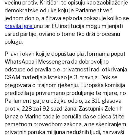
većinu protiv. Kritičari to opisuju kao zaobilaženje
demokratske odluke koju je Parlament već
jednom donio, a čitava epizoda pokazuje koliko se
pravila igre
unutar EU institucija mogu mijenjati
usred partije, ovisno o tome tko drži procesnu
polugu.
Pravni okvir koji je dopuštao platformama poput
WhatsAppa i Messengera da dobrovoljno
odstupe od pravila o e-privatnosti radi otkrivanja
CSAM materijala istekao je 3. travnja. Dok se
pregovara o trajnom rješenju, Europska komisija
predložila je privremeno produljenje te mjere, no
Parlament ga je u ožujku odbio, uz 311 glasova
protiv, 228 za i 92 suzdržana. Zastupnik Zelenih
Ignazio Marino tada je poručila da se djeca štite
pametnom provedbom zakona, a ne skeniranjem
privatnih poruka milijuna nedužnih ljudi, nazvavši