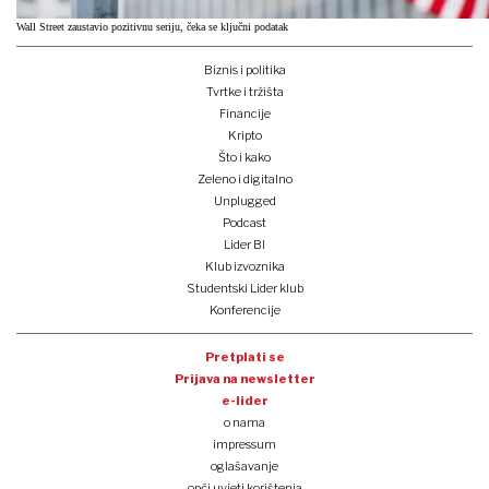
Wall Street zaustavio pozitivnu seriju, čeka se ključni podatak
Biznis i politika
Tvrtke i tržišta
Financije
Kripto
Što i kako
Zeleno i digitalno
Unplugged
Podcast
Lider BI
Klub izvoznika
Studentski Lider klub
Konferencije
Pretplati se
Prijava na newsletter
e-lider
o nama
impressum
oglašavanje
opći uvjeti korištenja