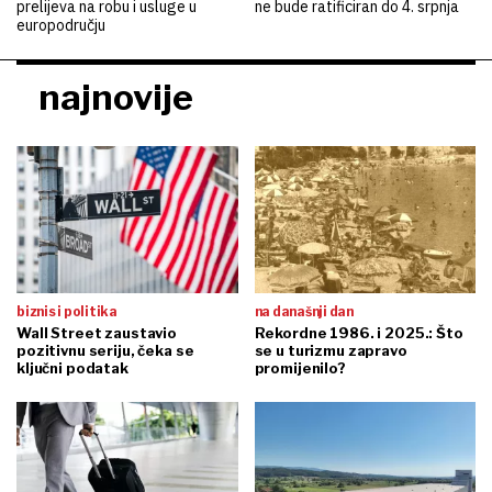
prelijeva na robu i usluge u
ne bude ratificiran do 4. srpnja
europodručju
najnovije
biznis i politika
na današnji dan
Wall Street zaustavio
Rekordne 1986. i 2025.: Što
pozitivnu seriju, čeka se
se u turizmu zapravo
ključni podatak
promijenilo?