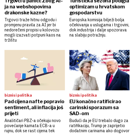
Trgovci u panici: Zbog AI-
Turistička sezona podigla
ja na webshopovima
optimizam u hrvatskom
drakonske kazne?
gospodarstvu
Trgovci traže hitnu odgodu i
Europska komisija bilježi bolja
promjenu pravila za AI jer bi
očekivanja u uslugama i trgovini,
nedorečeni propisi u kolovozu
dok industrija i dalje upozorava
mogli izazvati potpuni kaos na
na slabiju potražnju.
tržištu
biznis i politika
biznis i politika
Pad cijena nafte popravio
EU konačno ratificirao
sentiment, ali inflacija još
carinski sporazum sa
prijeti
SAD-om
Analitičari PBZ-a očekuju novo
Budući da je EU trebalo dugo za
povećanje kamata ECB-a u
ratifikaciju, Trump je zaprijetio
rujnu, dok se rast cijena tek
dodatnim carinama ako dogovor