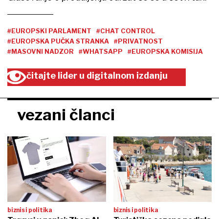
#EUROPSKI PARLAMENT
#CHAT CONTROL
#EUROPSKA PUČKA STRANKA
#PRIVATNOST
#MASOVNI NADZOR
#WHATSAPP
#EUROPSKA KOMISIJA
čitajte lider u digitalnom izdanju
vezani članci
biznis i politika
biznis i politika