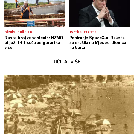
biznis i politika
tvrtke i tržišta
Raste broj zaposlenih: HZMO
Poniranje SpaceX-a: Raketa
bilježi 14 tisuća osiguranika
se srušila na Mjesec, dionica
više
na burzi
UČITAJ VIŠE