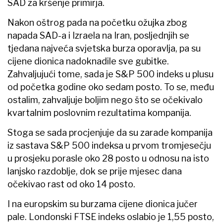
SAD za kršenje primirja.
Nakon oštrog pada na početku ožujka zbog
napada SAD-a i Izraela na Iran, posljednjih se
tjedana najveća svjetska burza oporavlja, pa su
cijene dionica nadoknadile sve gubitke.
Zahvaljujući tome, sada je S&P 500 indeks u plusu
od početka godine oko sedam posto. To se, među
ostalim, zahvaljuje boljim nego što se očekivalo
kvartalnim poslovnim rezultatima kompanija.
Stoga se sada procjenjuje da su zarade kompanija
iz sastava S&P 500 indeksa u prvom tromjesečju
u prosjeku porasle oko 28 posto u odnosu na isto
lanjsko razdoblje, dok se prije mjesec dana
očekivao rast od oko 14 posto.
I na europskim su burzama cijene dionica jučer
pale. Londonski FTSE indeks oslabio je 1,55 posto,