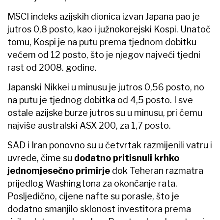
MSCI indeks azijskih dionica izvan Japana pao je
jutros 0,8 posto, kao i južnokorejski Kospi. Unatoč
tomu, Kospi je na putu prema tjednom dobitku
većem od 12 posto, što je njegov najveći tjedni
rast od 2008. godine.
Japanski Nikkei u minusu je jutros 0,56 posto, no
na putu je tjednog dobitka od 4,5 posto. I sve
ostale azijske burze jutros su u minusu, pri čemu
najviše australski ASX 200, za 1,7 posto.
SAD i Iran ponovno su u četvrtak razmijenili vatru i
uvrede, čime su
dodatno pritisnuli krhko
jednomjesečno primirje
dok Teheran razmatra
prijedlog Washingtona za okončanje rata.
Posljedično, cijene nafte su porasle, što je
dodatno smanjilo sklonost investitora prema