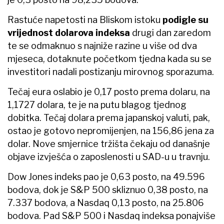
Rastuće napetosti na Bliskom istoku
podigle su
vrijednost dolarova indeksa
drugi dan zaredom
te se odmaknuo s najniže razine u više od dva
mjeseca, dotaknute početkom tjedna kada su se
investitori nadali postizanju mirovnog sporazuma.
Tečaj eura oslabio je 0,17 posto prema dolaru, na
1,1727 dolara, te je na putu blagog tjednog
dobitka. Tečaj dolara prema japanskoj valuti, pak,
ostao je gotovo nepromijenjen, na 156,86 jena za
dolar. Nove smjernice tržišta čekaju od današnje
objave izvješća o zaposlenosti u SAD-u u travnju.
Dow Jones indeks pao je 0,63 posto, na 49.596
bodova, dok je S&P 500 skliznuo 0,38 posto, na
7.337 bodova, a Nasdaq 0,13 posto, na 25.806
bodova. Pad S&P 500 i Nasdaq indeksa ponajviše