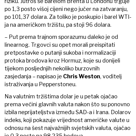
riziku. Jutros se barelom Brenta u Londonu trguje
po 1,3 posto višoj cijeni nego jučer na zatvaranju,
po 101,37 dolara. Za toliko je poskupio i barel WTI-
ja na američkom tržištu, pa stoji 96 dolara.
– Put prema trajnom sporazumu daleko je od
linearnog. Trgovci su opet morali preispitati
pretpostavke o putanji sukoba i normalizaciji
protoka brodova kroz Hormuz, koje su donijeli
tijekom posljednjih nekoliko burzovnih
zasjedanja – napisao je
Chris Weston
, voditelj
istraživanja u Pepperstoneu.
Na valutnim tržištima dolar je u petak ojačao
prema većini glavnih valuta nakon što su ponovno
izbila neprijateljstva između SAD-a i Irana. Dolarov
indeks, koji pokazuje vrijednost američke valute u
odnosu na šest najvažnijih svjetskih valuta, ojačao
je 0,3 posto na 98,235 bodova.