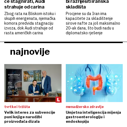
će stagnirati, Audi
bi razriješiti iranska
strahuje od carina
skladišta
Zbog rata na Bliskom istoku i
Procjene su da Iran ima
skupih energenata, njemačka
kapacitete za skladištenje
komora predviđa stagnaciju
sirove nafte za još maksimalno
izvoza, dok Audi strahuje od
20-ak dana, što budi nadu u
rasta američkih carina
diplomatsko rješenje
najnovije
tvrtke i tržišta
menadžersko zdravlje
Velik interes za subvencije
Umjetna inteligencija mijenja
puni knjige narudžbi
gastroenterologiju i
proizvođača dizala
endoskopiju