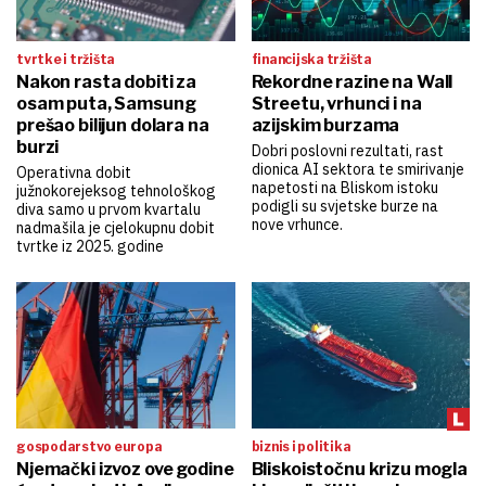
tvrtke i tržišta
financijska tržišta
Nakon rasta dobiti za
Rekordne razine na Wall
osam puta, Samsung
Streetu, vrhunci i na
prešao bilijun dolara na
azijskim burzama
burzi
Dobri poslovni rezultati, rast
dionica AI sektora te smirivanje
Operativna dobit
napetosti na Bliskom istoku
južnokorejeksog tehnološkog
podigli su svjetske burze na
diva samo u prvom kvartalu
nove vrhunce.
nadmašila je cjelokupnu dobit
tvrtke iz 2025. godine
gospodarstvo europa
biznis i politika
Njemački izvoz ove godine
Bliskoistočnu krizu mogla