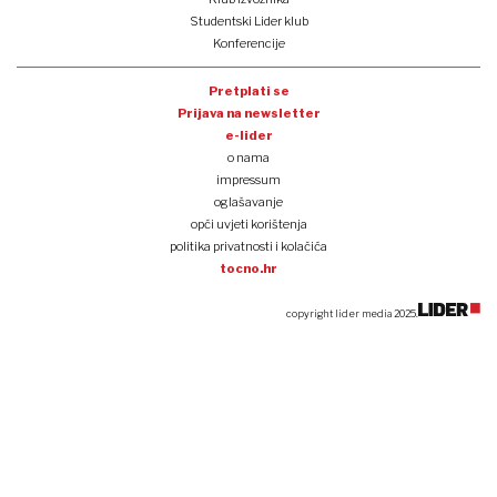
Studentski Lider klub
Konferencije
Pretplati se
Prijava na newsletter
e-lider
o nama
impressum
oglašavanje
opći uvjeti korištenja
politika privatnosti i kolačića
tocno.hr
copyright lider media 2025.