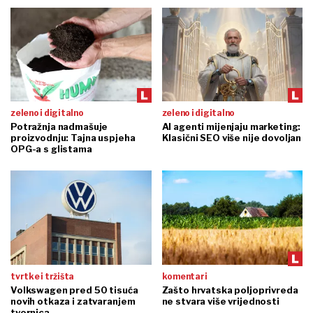
zeleno i digitalno
zeleno i digitalno
Potražnja nadmašuje
AI agenti mijenjaju marketing:
proizvodnju: Tajna uspjeha
Klasični SEO više nije dovoljan
OPG-a s glistama
tvrtke i tržišta
komentari
Volkswagen pred 50 tisuća
Zašto hrvatska poljoprivreda
novih otkaza i zatvaranjem
ne stvara više vrijednosti
tvornica