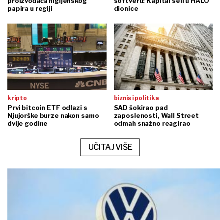
proizvođača higijenskog
softveru: Kapital seli u HALO
papira u regiji
dionice
kripto
biznis i politika
Prvi bitcoin ETF odlazi s
SAD šokirao pad
Njujorške burze nakon samo
zaposlenosti, Wall Street
dvije godine
odmah snažno reagirao
UČITAJ VIŠE