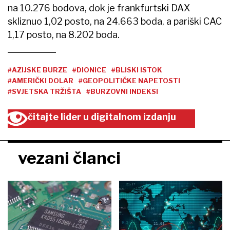
na 10.276 bodova, dok je frankfurtski DAX
skliznuo 1,02 posto, na 24.663 boda, a pariški CAC
1,17 posto, na 8.202 boda.
#AZIJSKE BURZE
#DIONICE
#BLISKI ISTOK
#AMERIČKI DOLAR
#GEOPOLITIČKE NAPETOSTI
#SVJETSKA TRŽIŠTA
#BURZOVNI INDEKSI
čitajte lider u digitalnom izdanju
vezani članci