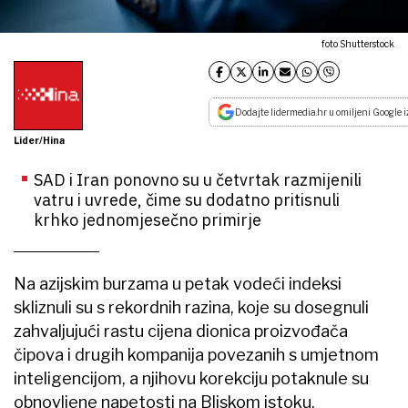
foto Shutterstock
Dodajte lidermedia.hr u omiljeni Google i
Lider/Hina
SAD i Iran ponovno su u četvrtak razmijenili
vatru i uvrede, čime su dodatno pritisnuli
krhko jednomjesečno primirje
Na azijskim burzama u petak vodeći indeksi
skliznuli su s rekordnih razina, koje su dosegnuli
zahvaljujući rastu cijena dionica proizvođača
čipova i drugih kompanija povezanih s umjetnom
inteligencijom, a njihovu korekciju potaknule su
obnovljene napetosti na Bliskom istoku.