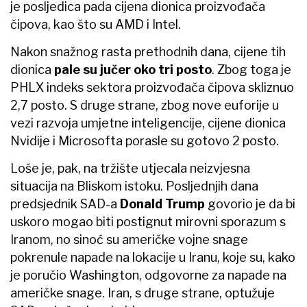
je posljedica pada cijena dionica proizvođača
čipova, kao što su AMD i Intel.
Nakon snažnog rasta prethodnih dana, cijene tih
dionica
pale su jučer oko tri posto
. Zbog toga je
PHLX indeks sektora proizvođača čipova skliznuo
2,7 posto. S druge strane, zbog nove euforije u
vezi razvoja umjetne inteligencije, cijene dionica
Nvidije i Microsofta porasle su gotovo 2 posto.
Loše je, pak, na tržište utjecala neizvjesna
situacija na Bliskom istoku. Posljednjih dana
predsjednik SAD-a
Donald Trump
govorio je da bi
uskoro mogao biti postignut mirovni sporazum s
Iranom, no sinoć su američke vojne snage
pokrenule napade na lokacije u Iranu, koje su, kako
je poručio Washington, odgovorne za napade na
američke snage. Iran, s druge strane, optužuje