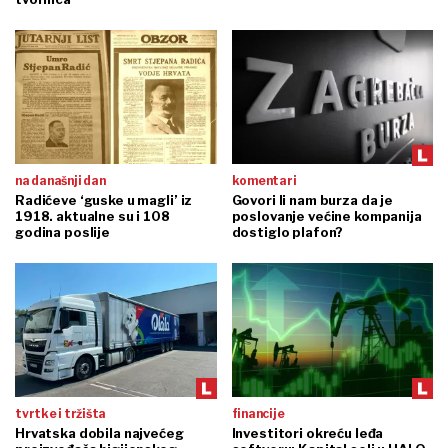
na današnji dan
komentari
Radićeve ‘guske u magli’ iz
Govori li nam burza da je
1918. aktualne su i 108
poslovanje većine kompanija
godina poslije
dostiglo plafon?
tvrtke i tržišta
financije
Hrvatska dobila najvećeg
Investitori okreću leđa