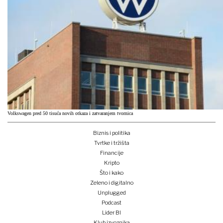
Volkswagen pred 50 tisuća novih otkaza i zatvaranjem tvornica
Biznis i politika
Tvrtke i tržišta
Financije
Kripto
Što i kako
Zeleno i digitalno
Unplugged
Podcast
Lider BI
Klub izvoznika