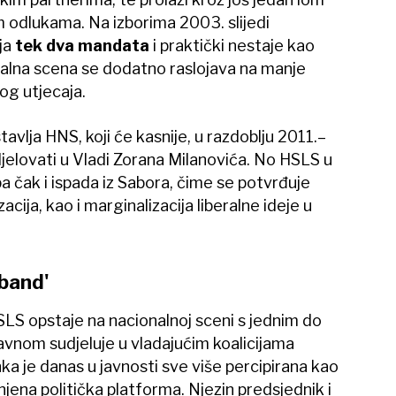
m odlukama. Na izborima 2003. slijedi
ja
tek dva mandata
i praktički nestaje kao
eralna scena se dodatno raslojava na manje
nog utjecaja.
vlja HNS, koji će kasnije, u razdoblju 2011.–
jelovati u Vladi Zorana Milanovića. No HSLS u
a čak i ispada iz Sabora, čime se potvrđuje
ija, kao i marginalizacija liberalne ideje u
band'
LS opstaje na nacionalnoj sceni s jednim do
avnom sudjeluje u vladajućim koalicijama
 je danas u javnosti sve više percipirana kao
jena politička platforma. Njezin predsjednik i