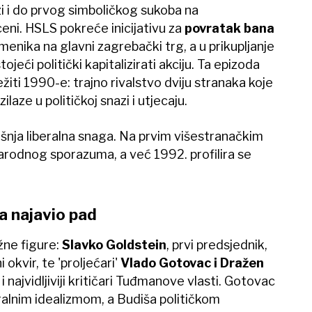
i i do prvog simboličkog sukoba na
eni. HSLS pokreće inicijativu za
povratak bana
enika na glavni zagrebački trg, a u prikupljanje
ojeći politički kapitalizirati akciju. Ta epizoda
ježiti 1990-e: trajno rivalstvo dviju stranaka koje
ilaze u političkoj snazi i utjecaju.
šnja liberalna snaga. Na prvim višestranačkim
 narodnog sporazuma, a već 1992. profilira se
.
a najavio pad
ažne figure:
Slavko Goldstein
, prvi predsjednik,
ni okvir, te 'proljećari'
Vlado Gotovac i Dražen
i i najvidljiviji kritičari Tuđmanove vlasti. Gotovac
eralnim idealizmom, a Budiša političkom