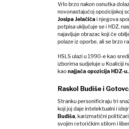
Vrlo brzo nakon osnutka dolaz
novonastajućoj opozicijskoj sc
Josipa Jelačića
i njegova spom
potpisa uključuje se i HDZ, nast
najavljuje obrazac koji će obil
polaze iz oporbe, ali se brzo raz
HSLS ulazi u 1990-e kao sredi
izborima sudjeluje u Koaliciji
kao
najjača opozicija HDZ-u
Raskol Budiše i Gotovc
Stranku personificiraju tri sn
koji joj daje intelektualni i idej
Budiša
, karizmatični političar
svojim retoričkim stilom i lib