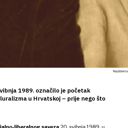
Najistaknut
vibnja 1989. označilo je početak
luralizma u Hrvatskoj – prije nego što
jalno-liberalnog saveza
20. svibnja 1989. u