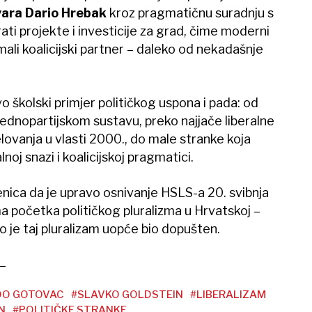
vara Dario Hrebak
kroz pragmatičnu suradnju s
ati projekte i investicije za grad, čime moderni
ali koalicijski partner – daleko od nekadašnje
 školski primjer političkog uspona i pada: od
jednopartijskom sustavu, preko najjače liberalne
lovanja u vlasti 2000., do male stranke koja
lnoj snazi i koalicijskoj pragmatici.
nica da je upravo osnivanje HSLS-a 20. svibnja
a početka političkog pluralizma u Hrvatskoj –
o je taj pluralizam uopće bio dopušten.
DO GOTOVAC
#SLAVKO GOLDSTEIN
#LIBERALIZAM
N
#POLITIČKE STRANKE