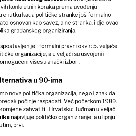
prvih konkretnih koraka prema uvođenju
 trenutku kada političke stranke još formalno
zato osnovan kao savez, a ne stranka, i djelovao
blika građanskog organiziranja.
postavljen je i formalni pravni okvir: 5. veljače
tičke organizacije, a u veljači su usvojeni i
omogućeni višestranački izbori.
 alternativa u 90-ima
mo nova politička organizacija, nego i znak da
poredak počinje raspadati. Već početkom 1989.
promjene zahvatiti i Hrvatsku: Tuđman u veljači
nika
najavljuje političko organiziranje, a u lipnju
tim, prvi.