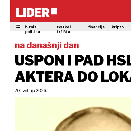
biznis i
tvrtke i
financije
kripto
politika
tržišta
na današnji dan
USPON I PAD HS
AKTERA DO LOK
20. svibnja 2026.