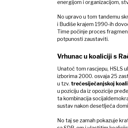
energijom i organizacijom, stv
No upravo u tom tandemu skri
i Budiše krajem 1990-ih dovod
Time počinje proces fragmenta
potpunosti zaustaviti.
Vrhunac u koaliciji s 
Unatoč tom rascjepu, HSLS ul
izborima 2000. osvaja 25 zast
u tzv.
trećesiječanjskoj koalic
u poziciju da iz opozicije pređ
ta kombinacija socijaldemokracij
sustav nakon desetljeća domi
No taj se zamah pokazuje kra
sa SDP-om i vlastitim koalicij