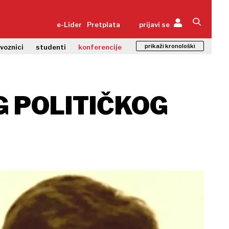
e-Lider
Pretplata
prijavi se
prikaži kronološki
zvoznici
studenti
konferencije
G POLITIČKOG