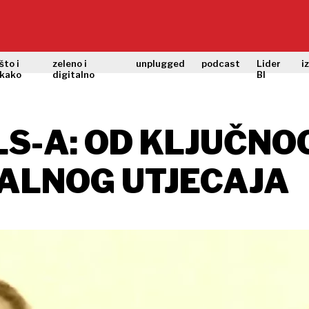
što i
zeleno i
unplugged
podcast
Lider
i
kako
digitalno
BI
LS-A: OD KLJUČNO
ALNOG UTJECAJA