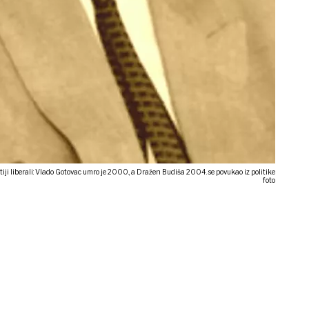
iji liberali: Vlado Gotovac umro je 2000., a Dražen Budiša 2004. se povukao iz politike
foto