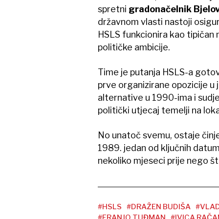
spretni
gradonačelnik Bjelo
državnom vlasti nastoji osigur
HSLS funkcionira kao tipičan m
političke ambicije.
Time je putanja HSLS-a gotovo
prve organizirane opozicije u 
alternative u 1990-ima i sudje
politički utjecaj temelji na loka
No unatoč svemu, ostaje činje
1989. jedan od ključnih datum
nekoliko mjeseci prije nego št
#HSLS
#DRAŽEN BUDIŠA
#VLA
#FRANJO TUĐMAN
#IVICA RAČA