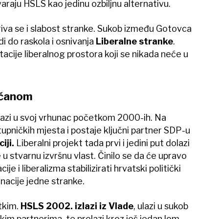
araju HSLS kao jedinu ozbiljnu alternativu.
va se i slabost stranke. Sukob između Gotovca
i do raskola i osnivanja
Liberalne stranke
.
cije liberalnog prostora koji se nikada neće u
Račanom
azi u svoj vrhunac početkom 2000-ih. Na
upničkih mjesta i postaje ključni partner SDP-u
iji.
Liberalni projekt tada prvi i jedini put dolazi
e u stvarnu izvršnu vlast. Činilo se da će upravo
e i liberalizma stabilizirati hrvatski politički
nacije jedne stranke.
tkim.
HSLS 2002. izlazi iz Vlade
, ulazi u sukob
skim partnerima, te prolazi kroz još jedan lom