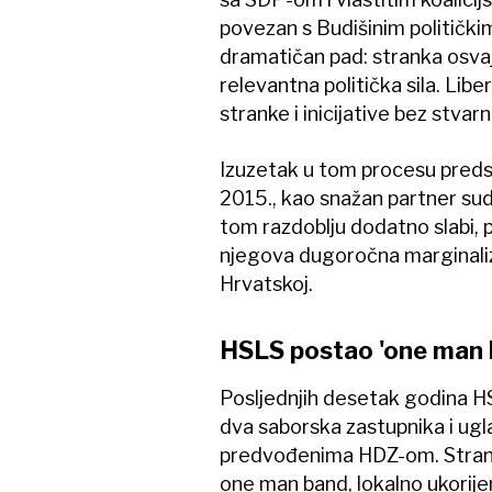
povezan s Budišinim politički
dramatičan pad: stranka osva
relevantna politička sila. Lib
stranke i inicijative bez stvar
Izuzetak u tom procesu predsta
2015., kao snažan partner sud
tom razdoblju dodatno slabi, p
njegova dugoročna marginalizac
Hrvatskoj.
HSLS postao 'one man 
Posljednjih desetak godina HS
dva saborska zastupnika i ugl
predvođenima HDZ-om. Stranka
one man band, lokalno ukorijen