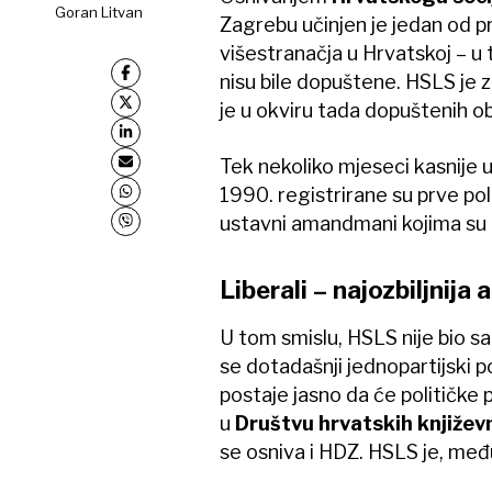
Goran Litvan
Zagrebu učinjen je jedan od 
višestranačja u Hrvatskoj – u
nisu bile dopuštene. HSLS je 
je u okviru tada dopuštenih o
Tek nekoliko mjeseci kasnije us
1990. registrirane su prve poli
ustavni amandmani kojima su 
Liberali – najozbiljnija
U tom smislu, HSLS nije bio sa
se dotadašnji jednopartijski 
postaje jasno da će političke 
u
Društvu hrvatskih književ
se osniva i HDZ. HSLS je, među