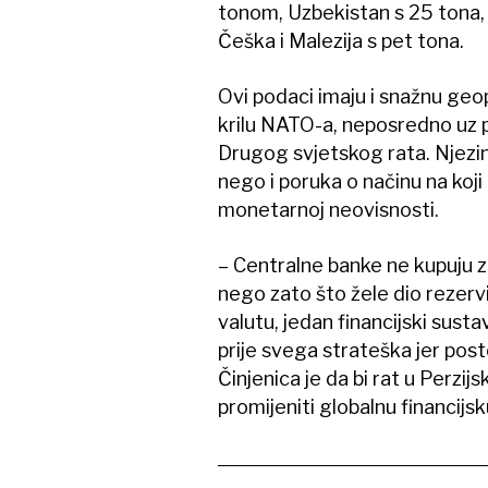
tonom, Uzbekistan s 25 tona,
Češka i Malezija s pet tona.
Ovi podaci imaju i snažnu geop
krilu NATO-a, neposredno uz p
Drugog svjetskog rata. Njezina
nego i poruka o načinu na koji
monetarnoj neovisnosti.
– Centralne banke ne kupuju zl
nego zato što žele dio rezervi
valutu, jedan financijski sustav
prije svega strateška jer post
Činjenica je da bi rat u Perzi
promijeniti globalnu financijsk