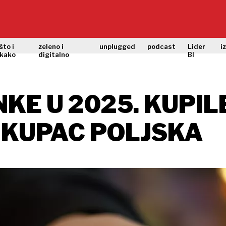
što i
zeleno i
unplugged
podcast
Lider
i
kako
digitalno
BI
E U 2025. KUPIL
I KUPAC POLJSKA