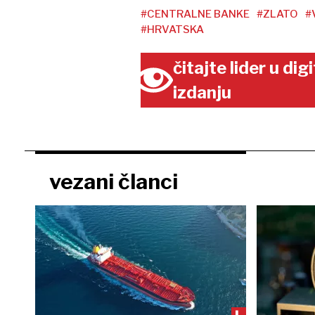
#CENTRALNE BANKE
#ZLATO
#
#HRVATSKA
čitajte lider u di
izdanju
vezani članci