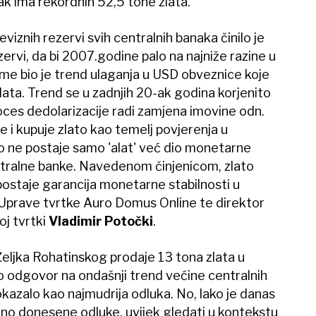
 pak ima rekordnih 52,5 tone zlata.
viznih rezervi svih centralnih banaka činilo je
ervi, da bi 2007.godine palo na najniže razine u
tome bio je trend ulaganja u USD obveznice koje
zlata. Trend se u zadnjih 20-ak godina korjenito
oces dedolarizacije radi zamjena imovine odn.
 i kupuje zlato kao temelj povjerenja u
o ne postaje samo 'alat' već dio monetarne
entralne banke. Navedenom činjenicom, zlato
 i postaje garancija monetarne stabilnosti u
 Uprave tvrtke Auro Domus Online te direktor
oj tvrtki
Vladimir Potočki
.
eljka Rohatinskog prodaje 13 tona zlata u
o odgovor na ondašnji trend većine centralnih
okazalo kao najmudrija odluka. No, lako je danas
užno donesene odluke, uvijek gledati u kontekstu