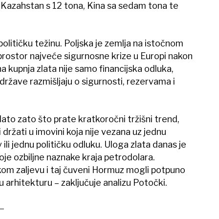
 Kazahstan s 12 tona, Kina sa sedam tona te
olitičku težinu. Poljska je zemlja na istočnom
rostor najveće sigurnosne krize u Europi nakon
 kupnja zlata nije samo financijska odluka,
 države razmišljaju o sigurnosti, rezervama i
ato zato što prate kratkoročni tržišni trend,
 držati u imovini koja nije vezana uz jednu
 ili jednu političku odluku. Uloga zlata danas je
oje ozbiljne naznake kraja petrodolara.
jskom zaljevu i taj čuveni Hormuz mogli potpuno
u arhitekturu – zaključuje analizu Potočki.