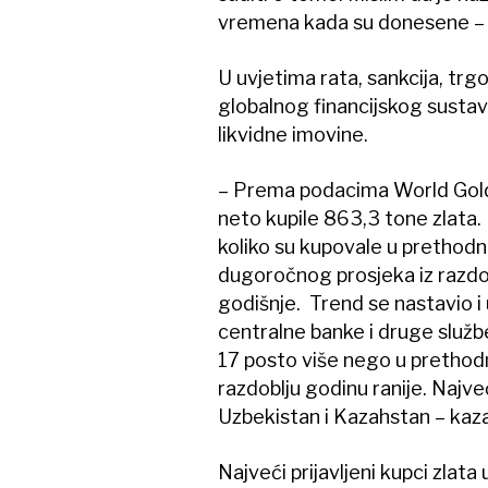
vremena kada su donesene – 
U uvjetima rata, sankcija, trgo
globalnog financijskog sustava
likvidne imovine.
– Prema podacima World Gold 
neto kupile 863,3 tone zlata. 
koliko su kupovale u prethodne
dugoročnog prosjeka iz razdob
godišnje. Trend se nastavio i
centralne banke i druge službe
17 posto više nego u prethodn
razdoblju godinu ranije. Najveć
Uzbekistan i Kazahstan – kazao
Najveći prijavljeni kupci zlat