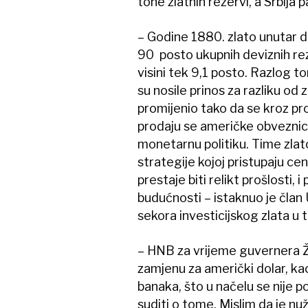
tone zlatnih rezervi, a Srbija
– Godine 1880. zlato unutar de
90 posto ukupnih deviznih rez
visini tek 9,1 posto. Razlog 
su nosile prinos za razliku od 
promijenio tako da se kroz pr
prodaju se američke obveznice
monetarnu politiku. Time zlat
strategije kojoj pristupaju c
prestaje biti relikt prošlosti,
budućnosti – istaknuo je član
sekora investicijskog zlata u t
– HNB za vrijeme guvernera Ž
zamjenu za američki dolar, ka
banaka, što u načelu se nije p
suditi o tome. Mislim da je n