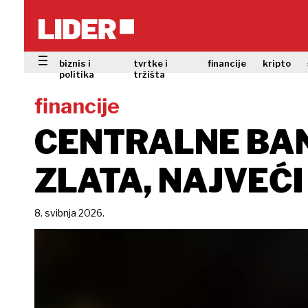
biznis i
tvrtke i
financije
kripto
politika
tržišta
financije
CENTRALNE BANK
ZLATA, NAJVEĆ
8. svibnja 2026.