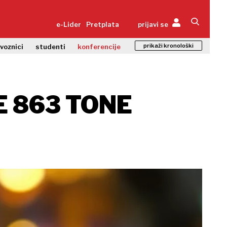
e-Lider
Pretplata
prijavi se
prikaži kronološki
zvoznici
studenti
konferencije
E 863 TONE