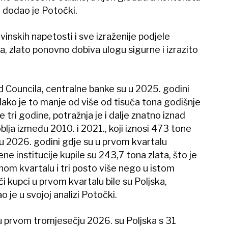
dodao je Potočki.
vinskih napetosti i sve izraženije podjele
, zlato ponovno dobiva ulogu sigurne i izrazito
Councila, centralne banke su u 2025. godini
Iako je to manje od više od tisuća tona godišnje
 tri godine, potražnja je i dalje znatno iznad
lja između 2010. i 2021., koji iznosi 473 tone
 u 2026. godini gdje su u prvom kvartalu
ne institucije kupile su 243,7 tona zlata, što je
om kvartalu i tri posto više nego u istom
i kupci u prvom kvartalu bile su Poljska,
 je u svojoj analizi Potočki.
a u prvom tromjesečju 2026. su Poljska s 31