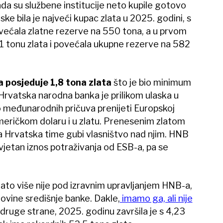
ada su službene institucije neto kupile gotovo
e bila je najveći kupac zlata u 2025. godini, s
većala zlatne rezerve na 550 tona, a u prvom
31 tonu zlata i povećala ukupne rezerve na 582
 posjeduje 1,8 tona zlata
što je bio minimum
Hrvatska narodna banka je prilikom ulaska u
 međunarodnih pričuva prenijeti Europskoj
 američkom dolaru i u zlatu. Prenesenim zlatom
da Hrvatska time gubi vlasništvo nad njim. HNB
tovjetan iznos potraživanja od ESB-a, pa se
.
zlato više nije pod izravnim upravljanjem HNB-a,
imovine središnje banke. Dakle,
imamo ga, ali nije
s druge strane, 2025. godinu završila je s 4,23