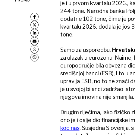
je i u prvom kvartalu 2026., k
244 tone. Narodna banka Poljsk
dodatne 102 tone, čime je po
kvartalu 2026. dodala je još 
tone.
Samo za usporedbu,
Hrvatska
za ulazak u eurozonu. Naime, 
europodručje bila obvezna dio
središnjoj banci (ESB), i to u
upravlja ESB, no to ne znači 
je u svojoj bilanci zadržao is
njegova imovina nije smanjila
Drugim riječima, iako fizičko 
ono je i dalje dio financijske 
kod nas
. Susjedna Slovenija, 