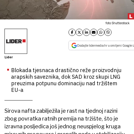
foto Shutterstock
Dodajte lidermedia.hr u omiljeni Google i
Lider
Blokada tjesnaca drastično reže proizvodnju
arapskih saveznika, dok SAD kroz skupi LNG
preuzima potpunu dominaciju nad tržištem
EU-a
Sirova nafta zabilježila je rast na tjednoj razini
zbog povratka ratnih premija na tržište, što je
izravna posljedica još jednog neuspjelog kruga