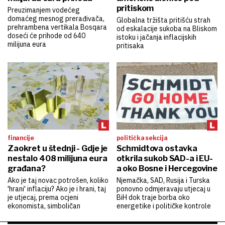
pritiskom
Preuzimanjem vodećeg
domaćeg mesnog prerađivača,
Globalna tržišta pritišću strah
prehrambena vertikala Bosqara
od eskalacije sukoba na Bliskom
doseći će prihode od 640
istoku i jačanja inflacijskih
milijuna eura
pritisaka
financije
politička sekcija
Zaokret u štednji - Gdje je
Schmidtova ostavka
nestalo 408 milijuna eura
otkrila sukob SAD-a i EU-
građana?
a oko Bosne i Hercegovine
Ako je taj novac potrošen, koliko
Njemačka, SAD, Rusija i Turska
'hrani' inflaciju? Ako je i hrani, taj
ponovno odmjeravaju utjecaj u
je utjecaj, prema ocjeni
BiH dok traje borba oko
ekonomista, simboličan
energetike i političke kontrole