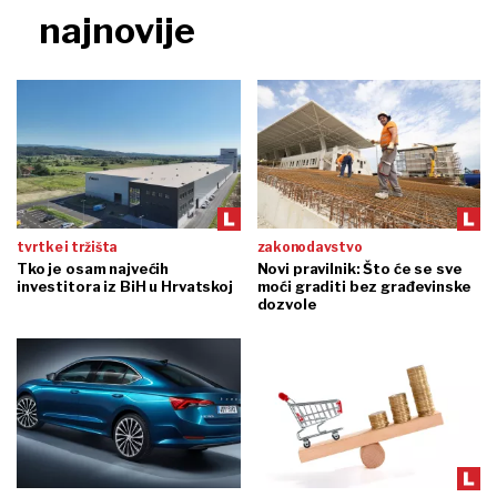
najnovije
tvrtke i tržišta
zakonodavstvo
Tko je osam najvećih
Novi pravilnik: Što će se sve
investitora iz BiH u Hrvatskoj
moći graditi bez građevinske
dozvole