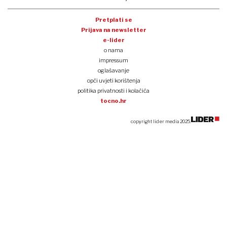
Pretplati se
Prijava na newsletter
e-lider
o nama
impressum
oglašavanje
opći uvjeti korištenja
politika privatnosti i kolačića
tocno.hr
copyright lider media 2025.