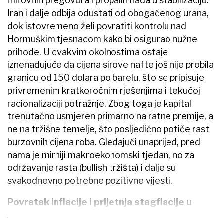
mirovnih pregovora i propalih nada u stabilizaciju.
Iran i dalje odbija odustati od obogaćenog urana,
dok istovremeno želi povratiti kontrolu nad
Hormuškim tjesnacom kako bi osigurao nužne
prihode. U ovakvim okolnostima ostaje
iznenađujuće da cijena sirove nafte još nije probila
granicu od 150 dolara po barelu, što se pripisuje
privremenim kratkoročnim rješenjima i tekućoj
racionalizaciji potražnje. Zbog toga je kapital
trenutačno usmjeren primarno na ratne premije, a
ne na tržišne temelje, što posljedično potiče rast
burzovnih cijena roba. Gledajući unaprijed, pred
nama je mirniji makroekonomski tjedan, no za
održavanje rasta (bullish tržišta) i dalje su
svakodnevno potrebne pozitivne vijesti.
Povratak inflacije i prijetnja stagflacije u
SAD-u