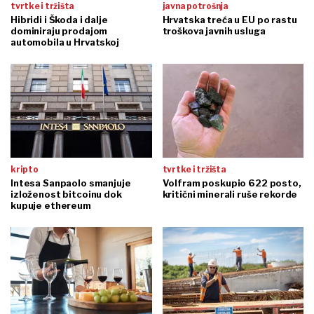
tvrtke i tržišta
javna potrošnja
Hibridi i Škoda i dalje
Hrvatska treća u EU po rastu
dominiraju prodajom
troškova javnih usluga
automobila u Hrvatskoj
kripto
tvrtke i tržišta
Intesa Sanpaolo smanjuje
Volfram poskupio 622 posto,
izloženost bitcoinu dok
kritični minerali ruše rekorde
kupuje ethereum