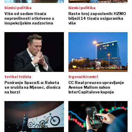
biznis i politika
biznis i politika
Više od sedam tisuća
Raste broj zaposlenih: HZMO
nepravilnosti otkriveno u
bilježi 14 tisuća osiguranika
inspekcijskim nadzorima
više
tvrtke i tržišta
trgovački centri
Poniranje SpaceX-a: Raketa
CC Real preuzeo upravljanje
se srušila na Mjesec, dionica
Avenue Mallom nakon
na burzi
InterCapitalove kupnje