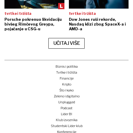
tvrtke i tržišta
tvrtke i tržišta
Porsche pokrenuo likvidaciju
Dow Jones ruši rekorde,
bivšeg Rimčevog Greypa,
Nasdaq klizi zbog SpaceX-a i
pojačanje u CSG-u
AMD-a
UČITAJ VIŠE
Biznis i politika
Tvrtke i tržišta
Financije
Kripto
Što i kako
Zeleno i digitalno
Unplugged
Podcast
Lider BI
Klub izvoznika
Studentski Lider klub
Konferencije