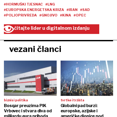
#HORMUŠKI TJESNAC
#LNG
#EUROPSKA ENERGETSKA KRIZA
#IRAN
#SAD
#POLJOPRIVREDA
#GNOJIVO
#KINA
#OPEC
čitajte lider u digitalnom izdanju
vezani članci
biznis i politika
tvrtke i tržišta
Bosqar preuzima PIK
Globalni pad burzi:
Vrbovec i stvara diva od
europske, azijske i
milijardu eura prihoda
američke dionice pod