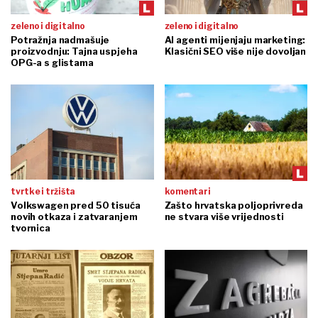
zeleno i digitalno
zeleno i digitalno
Potražnja nadmašuje
AI agenti mijenjaju marketing:
proizvodnju: Tajna uspjeha
Klasični SEO više nije dovoljan
OPG-a s glistama
tvrtke i tržišta
komentari
Volkswagen pred 50 tisuća
Zašto hrvatska poljoprivreda
novih otkaza i zatvaranjem
ne stvara više vrijednosti
tvornica