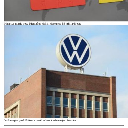
Kina sve manje treba Njemačku, deficit dosegnuo 55 milijardi eura
Volkswagen pred 50 tisuća novih otkaza i zatvaranjem tvornica