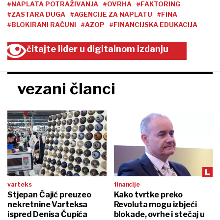
#NAPLATA POTRAŽIVANJA
#OVRHA
#FAKTORING
#ZASTARA DUGA
#AGENCIJE ZA NAPLATU
#FINA
#BLOKIRANI RAČUNI
#AZOP
#FINANCIJSKA EDUKACIJA
čitajte lider u digitalnom izdanju
vezani članci
varteks
financije
Stjepan Čajić preuzeo
Kako tvrtke preko
nekretnine Varteksa
Revoluta mogu izbjeći
ispred Denisa Čupića
blokade, ovrhe i stečaj u