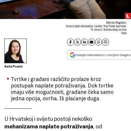
Marko Bogdan,
financijski edukator i autor YouTube-kanala
'O novcu': Koliko stoji ovrha
foto
Dodajte lidermedia.hr u omiljeni Google i
Kata Pranić
Tvrtke i građani različito prolaze kroz
postupak naplate potraživanja. Dok tvrtke
imaju više mogućnosti, građane čeka samo
jedna opcija, ovrha. Ili plaćanje duga
U Hrvatskoj i svijetu postoji nekoliko
mehanizama naplate potraživanja
, od