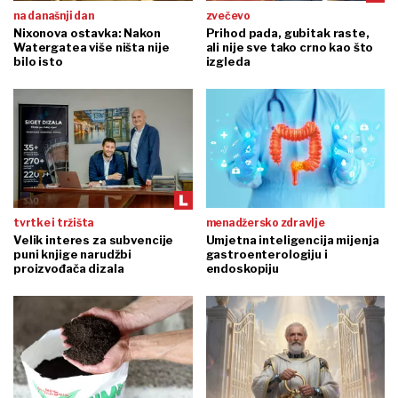
na današnji dan
zvečevo
Nixonova ostavka: Nakon
Prihod pada, gubitak raste,
Watergatea više ništa nije
ali nije sve tako crno kao što
bilo isto
izgleda
tvrtke i tržišta
menadžersko zdravlje
Velik interes za subvencije
Umjetna inteligencija mijenja
puni knjige narudžbi
gastroenterologiju i
proizvođača dizala
endoskopiju