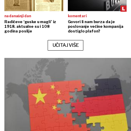
na današnji dan
komentari
Radićeve ‘guske u magli’ iz
Govori li nam burza da je
1918. aktualne su i 108
poslovanje većine kompanija
godina poslije
dostiglo plafon?
UČITAJ VIŠE