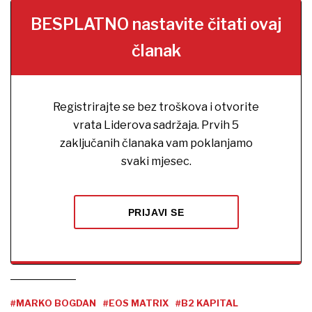
BESPLATNO nastavite čitati ovaj
članak
Registrirajte se bez troškova i otvorite
vrata Liderova sadržaja. Prvih 5
zaključanih članaka vam poklanjamo
svaki mjesec.
PRIJAVI SE
#MARKO BOGDAN
#EOS MATRIX
#B2 KAPITAL