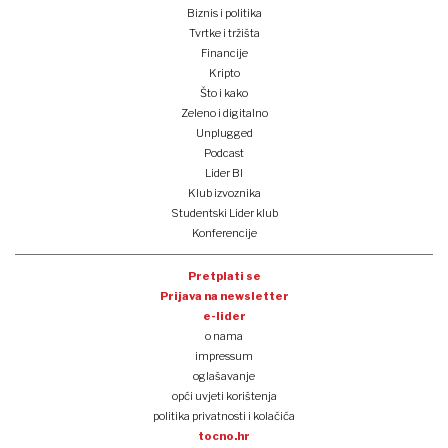
Biznis i politika
Tvrtke i tržišta
Financije
Kripto
Što i kako
Zeleno i digitalno
Unplugged
Podcast
Lider BI
Klub izvoznika
Studentski Lider klub
Konferencije
Pretplati se
Prijava na newsletter
e-lider
o nama
impressum
oglašavanje
opći uvjeti korištenja
politika privatnosti i kolačića
tocno.hr