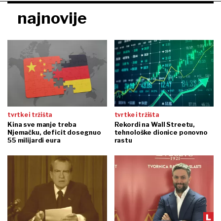
najnovije
tvrtke i tržišta
tvrtke i tržišta
Kina sve manje treba
Rekordi na Wall Streetu,
Njemačku, deficit dosegnuo
tehnološke dionice ponovno
55 milijardi eura
rastu