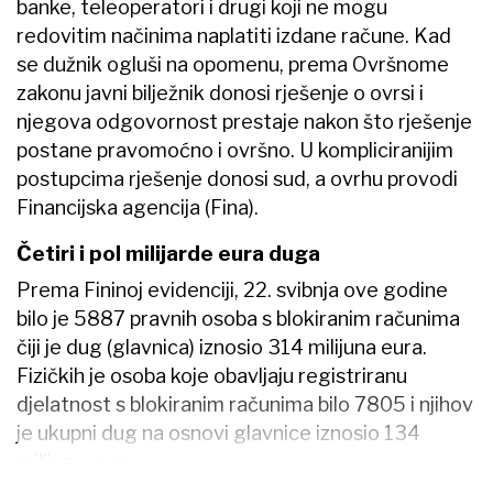
banke, teleoperatori i drugi koji ne mogu
redovitim načinima naplatiti izdane račune. Kad
se dužnik ogluši na opomenu, prema Ovršnome
zakonu javni bilježnik donosi rješenje o ovrsi i
njegova odgovornost prestaje nakon što rješenje
postane pravomoćno i ovršno. U kompliciranijim
postupcima rješenje donosi sud, a ovrhu provodi
Financijska agencija (Fina).
Četiri i pol milijarde eura duga
Prema Fininoj evidenciji, 22. svibnja ove godine
bilo je 5887 pravnih osoba s blokiranim računima
čiji je dug (glavnica) iznosio 314 milijuna eura.
Fizičkih je osoba koje obavljaju registriranu
djelatnost s blokiranim računima bilo 7805 i njihov
je ukupni dug na osnovi glavnice iznosio 134
milijuna eura.