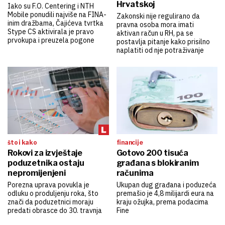
Hrvatskoj
Iako su F.O. Centering i NTH
Mobile ponudili najviše na FINA-
Zakonski nije regulirano da
inim dražbama, Čajićeva tvrtka
pravna osoba mora imati
Stype CS aktivirala je pravo
aktivan račun u RH, pa se
prvokupa i preuzela pogone
postavlja pitanje kako prisilno
naplatiti od nje potraživanje
što i kako
financije
Rokovi za izvještaje
Gotovo 200 tisuća
poduzetnika ostaju
građana s blokiranim
nepromijenjeni
računima
Porezna uprava povukla je
Ukupan dug građana i poduzeća
odluku o produljenju roka, što
premašio je 4,8 milijardi eura na
znači da poduzetnici moraju
kraju ožujka, prema podacima
predati obrasce do 30. travnja
Fine