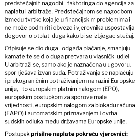
predstečajnih nagodbi i faktoringa do agencija za
naplatu i arbitraže. Predstečajnom se nagodbom
između tvrtke koja je u financijskim problemima i
ne može podmiriti obveze i vjerovnika uspostavlja
dogovor o otplati duga kako bi se izbjegao stečaj.
Otpisuje se dio duga i odgađa plaćanje, smanjuju
kamate te se dio duga pretvara u vlasnički udjel.
U arbitraži se, samo ako je naznačena u ugovoru,
spor rješava izvan suda. Potraživanja se naplaćuju
i prekograničnim potraživanjem na razini Europske
unije, i to europskim platnim nalogom (EPO),
europskim postupkom za sporove male
vrijednosti, europskim nalogom za blokadu računa
(EAPO) i automatskim priznavanjem i ovrha
sudskih odluka među državama Europske unije.
Postupak
prisilne naplate pokreću vjerovnici: