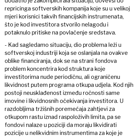
dodatno je zakomplicirala situaciju, dovevši do
repricinga softverskih kompanija koje su u velikoj
mjeri korisnici takvih financijskih instrumenata,
što je kod investitora stvorilo nelagodu i
potaknulo pritiske na povlačenje sredstava.
- Kad sagledamo situaciju, dio problema leži u
softverskoj industriji koja se oslanjala na ovakve
oblike financiranja, dok se na strani fondova
problem koncentrira kod struktura koje
investitorima nude periodičnu, ali ograničenu
likvidnost putem programa otkupa udjela. Kod njih
postoji neusklađenost između ročnosti same
imovine i likvidnosnih očekivanja investitora. U
razdobljima tržišnih poremećaja zahtjevi za
otkupom rastu iznad raspoloživih limita, pa se
fondovi nalaze u poziciji da moraju likvidirati
pozicije u nelikvidnim instrumentima za koje je