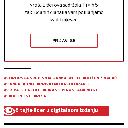
vrata Liderova sadržaja. Prvih 5
zaključanih članaka vam poklanjamo
svaki mjesec.
PRIJAVI SE
#EUROPSKA SREDIŠNJA BANKA
#ECB
#BOŽEN ŽIVALJIĆ
#HANFA
#HNB
#PRIVATNO KREDITIRANJE
#PRIVATE CREDIT
#FINANCIJSKA STABILNOST
#LIKVIDNOST
#RIZIK
čitajte lider u digitalnom izdanju