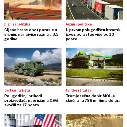
biznis i politika
biznis i politika
Cijene hrane opet porasle u
U prvom polugodištu hrvatski
srpnju, na najvišu razinu u 3,5
izvoz porastao više od 10
godine
posto
tvrtke i tržišta
tvrtke i tržišta
Polugodišnji prihodi
Tromjesečna dobit MOL-a
proizvođača naoružanja CSG
skočila na 786 milijuna dolara
skočili za 17 posto