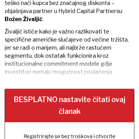
teško naći kupca bez značajnog diskonta –
objašnjava partner u Hybrid Capital Partnersu
Božen Živaljić
.
Živaljić ističe kako je važno razlikovati te
specifične američke slučajeve od većine tržišta,
jer se radi o manjem, ali najbrže rastućem
segmentu, dok ostatak funkcionira kroz
institucionalne commitment modele gdje
investitori nemaju mogućnost povlačenja
sredstava prije dospijeća.
BESPLATNO nastavite čitati ovaj
članak
Registrirajte se bez troškova i otvorite