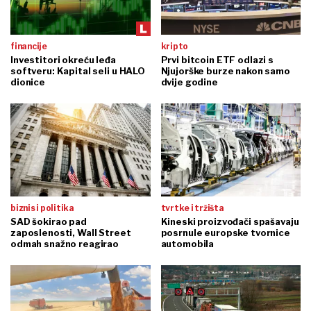
financije
kripto
Investitori okreću leđa
Prvi bitcoin ETF odlazi s
softveru: Kapital seli u HALO
Njujorške burze nakon samo
dionice
dvije godine
biznis i politika
tvrtke i tržišta
SAD šokirao pad
Kineski proizvođači spašavaju
zaposlenosti, Wall Street
posrnule europske tvornice
odmah snažno reagirao
automobila