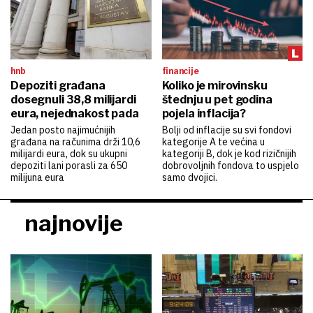
hnb
financije
Depoziti građana
Koliko je mirovinsku
dosegnuli 38,8 milijardi
štednju u pet godina
eura, nejednakost pada
pojela inflacija?
Jedan posto najimućnijih
Bolji od inflacije su svi fondovi
građana na računima drži 10,6
kategorije A te većina u
milijardi eura, dok su ukupni
kategoriji B, dok je kod rizičnijih
depoziti lani porasli za 650
dobrovoljnih fondova to uspjelo
milijuna eura
samo dvojici.
najnovije