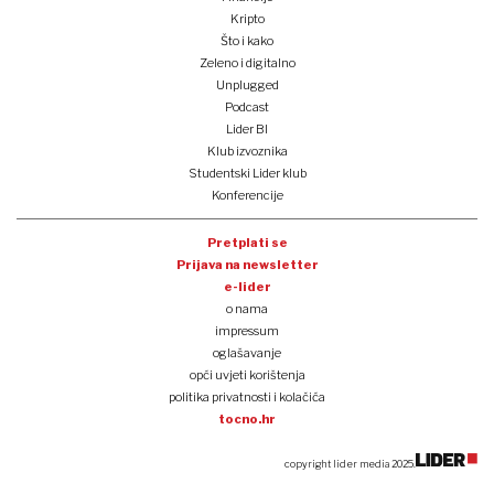
Kripto
Što i kako
Zeleno i digitalno
Unplugged
Podcast
Lider BI
Klub izvoznika
Studentski Lider klub
Konferencije
Pretplati se
Prijava na newsletter
e-lider
o nama
impressum
oglašavanje
opći uvjeti korištenja
politika privatnosti i kolačića
tocno.hr
copyright lider media 2025.