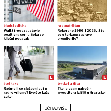
biznis i politika
na današnji dan
Wall Street zaustavio
Rekordne 1986. i 2025.: Što
pozitivnu seriju, čeka se
se u turizmu zapravo
ključni podatak
promijenilo?
što i kako
tvrtke i tržišta
Računa li se službeni put u
Tko je osam najvećih
radno vrijeme? Evo što kaže
investitora iz BiH u Hrvatskoj
zakon
UČITAJ VIŠE