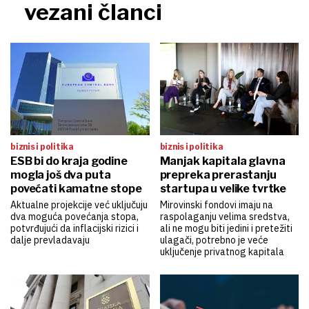
vezani članci
biznis i politika
biznis i politika
ESB bi do kraja godine
Manjak kapitala glavna
mogla još dva puta
prepreka prerastanju
povećati kamatne stope
startupa u velike tvrtke
Aktualne projekcije već uključuju
Mirovinski fondovi imaju na
dva moguća povećanja stopa,
raspolaganju velima sredstva,
potvrđujući da inflacijski rizici i
ali ne mogu biti jedini i pretežiti
dalje prevladavaju
ulagači, potrebno je veće
uključenje privatnog kapitala