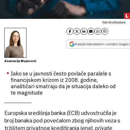
foto Shutterstock
Dodajte lidermedia.hr u omiljeni Google i
Anamarija Mujanović
Iako se u javnosti često povlače paralele s
financijskom krizom iz 2008. godine,
analitičari smatraju da je situacija daleko od
te magnitude
Europska središnja banka (ECB) udvostručila je
broj banaka pod povećalom zbog njihovih veza s
tržištem privatnog kreditiranja (engl.
private